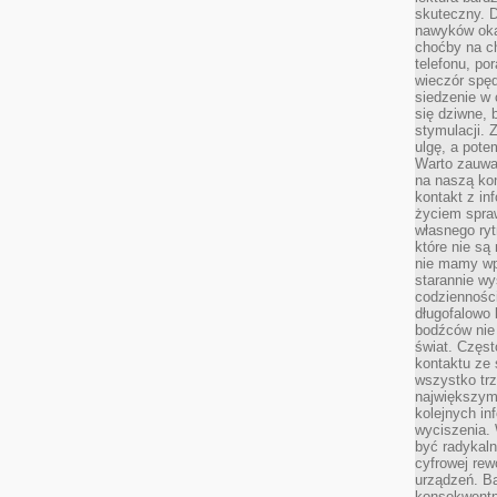
skuteczny. D
nawyków oka
choćby na c
telefonu, po
wieczór spę
siedzenie w 
się dziwne, 
stymulacji.
ulgę, a pote
Warto zauważ
na naszą kon
kontakt z in
życiem spraw
własnego ry
które nie są
nie mamy wp
starannie w
codzienności
długofalowo
bodźców nie
świat. Częs
kontaktu ze 
wszystko tr
największym
kolejnych in
wyciszenia.
być radykaln
cyfrowej rew
urządzeń. Ba
konsekwentn