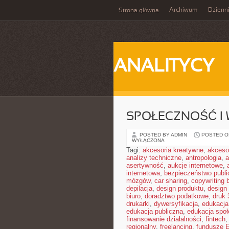
Archiwum
Dzienn
Strona główna
ANALITYCY
SPOŁECZNOŚĆ I 
POSTED BY ADMIN
POSTED ON
WYŁĄCZONA
Tagi:
akcesoria kreatywne
,
akceso
analizy techniczne
,
antropologia
,
a
asertywność
,
aukcje internetowe
,
internetowa
,
bezpieczeństwo publi
mózgów
,
car sharing
,
copywriting 
depilacja
,
design produktu
,
design 
biuro
,
doradztwo podatkowe
,
druk
drukarki
,
dywersyfikacja
,
edukacja
edukacja publiczna
,
edukacja spo
finansowanie działalności
,
fintech
regionalny
,
freelancing
,
fundusze 