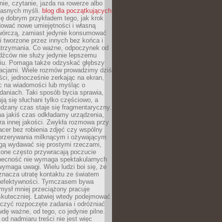
ie, czytanie, jazda na rowerze albo
łasnych myśli.
blog dla początkujących
ę dobrym przykładem tego, jak krok
dować nowe umiejętności i własną
twórczą, zamiast jedynie konsumować
i tworzone przez innych bez końca i
zatrzymania. Co ważne, odpoczynek od
dźców nie służy jedynie lepszemu
u. Pomaga także odzyskać głębszy
lacjami. Wiele rozmów prowadzimy dziś
ci, jednocześnie zerkając na ekran,
c na wiadomości lub myśląc o
daniach. Taki sposób bycia sprawia,
ują się słuchani tylko częściowo, a
dzany czas staje się fragmentaryczny.
na jakiś czas odkładamy urządzenia,
era innej jakości. Zwykła rozmowa przy
acer bez robienia zdjęć czy wspólny
 przerywania milknącym i ożywającym
ą wydawać się prostymi rzeczami,
 one często przywracają poczucie
Obecność nie wymaga spektakularnych
wymaga uwagi. Wielu ludzi boi się, że
znacza utratę kontaktu ze światem
 efektywności. Tymczasem bywa
mysł mniej przeciążony pracuje
 skuteczniej. Łatwiej wtedy podejmować
czyć rozpoczęte zadania i odróżniać
wdę ważne, od tego, co jedynie pilne.
d nadmiaru treści nie jest więc