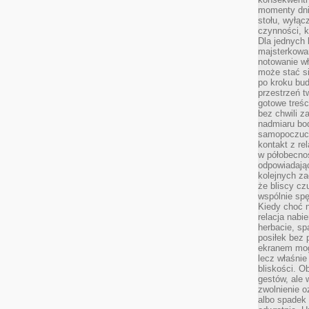
momenty dnia
stołu, wyłąc
czynności, 
Dla jednych 
majsterkowan
notowanie w
może stać si
po kroku bu
przestrzeń 
gotowe treśc
bez chwili 
nadmiaru bo
samopoczuci
kontakt z re
w półobecnoś
odpowiadają
kolejnych za
że bliscy cz
wspólnie spę
Kiedy choć 
relacja nabi
herbacie, sp
posiłek bez
ekranem mog
lecz właśnie
bliskości. 
gestów, ale 
zwolnienie o
albo spadek