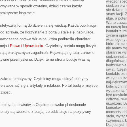
wieczór spę
siedzenie w 
acowywane w sposób czytelny, dzięki czemu każdy
się dziwne, 
raktyczne inspiracje.
stymulacji.
ulgę, a pote
Warto zauważ
tetyczną formą do dzielenia się wiedzą. Każda publikacja
na naszą kon
kontakt z in
o sprawia, że korzystanie z portalu staje się inspirujące.
życiem spraw
woczesna oprawa wizualna, która podkreśla charakter
własnego ry
które nie są
acja i
Prawo i Uprawnienia
. Czytelnicy portalu mogą liczyć
nie mamy wp
starannie w
szają praktycznych zagadnień. Pojawiają się tutaj zarówno
codzienności
ktywne przemyślenia. Dzięki temu strona buduje własną
długofalowo
bodźców nie
świat. Częs
kontaktu ze 
wszystko tr
i zakres tematyczny. Czytelnicy mogą odkryć pomysły
największym
ie zapoznać się z artykuły o relaksie. Portal buduje miejsce,
kolejnych in
wyciszenia.
czność.
być radykaln
cyfrowej rew
urządzeń. Ba
rzetelnych serwisów, a Olgakomorowska.pl doskonale
konsekwentn
riały są tworzone z pasją, co oddziałuje na pozytywny
momenty dnia
stołu, wyłąc
czynności, 
Dla jednych 