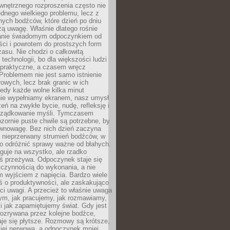
wnętrznego rozproszenia często nie
ednego wielkiego problemu, lecz z
nych bodźców, które dzień po dniu
ą uwagę. Właśnie dlatego rośnie
anie świadomym odpoczynkiem od
ści i powrotem do prostszych form
asu. Nie chodzi o całkowitą
 technologii, bo dla większości ludzi
iepraktyczne, a czasem wręcz
Problemem nie jest samo istnienie
rowych, lecz brak granic w ich
edy każde wolne kilka minut
ie wypełniamy ekranem, nasz umysł
zeń na zwykłe bycie, nudę, refleksję i
rządkowanie myśli. Tymczasem
ozornie puste chwile są potrzebne, by
wnowagę. Bez nich dzień zaczyna
 nieprzerwany strumień bodźców, w
no odróżnić sprawy ważne od błahych.
guje na wszystko, ale rzadko
ś przeżywa. Odpoczynek staje się
 czynnością do wykonania, a nie
 wyjściem z napięcia. Bardzo wiele
ś o produktywności, ale zaskakująco
ci uwagi. A przecież to właśnie uwaga
ym, jak pracujemy, jak rozmawiamy,
i jak zapamiętujemy świat. Gdy jest
rozrywana przez kolejne bodźce,
je się płytsze. Rozmowy są krótsze,
ziej nerwowa, a odpoczynek mniej