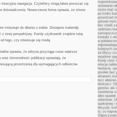
majsterkowan
 intuicyjna nawigacja. Czytelnicy mogą łatwo poruszać się
notowanie w
może stać si
ne doświadczenia. Nowoczesna forma sprawia, że strona
po kroku bu
przestrzeń 
gotowe treśc
bez chwili 
re motywuje do dbania o siebie. Dostępne materiały
nadmiaru bo
samopoczuci
 z innej perspektywy. Każdy użytkownik znajdzie tutaj
kontakt z re
 od tego, czy interesuje się modą.
w półobecnoś
odpowiadają
kolejnych za
iałów sprawia, że witryna przyciąga coraz większe
że bliscy cz
wspólnie spę
 oraz różnorodność publikacji sprawiają, że
Kiedy choć 
esującą przestrzenią dla wymagających odbiorców.
relacja nabi
herbacie, sp
posiłek bez
ekranem mog
lecz właśnie
bliskości. 
gestów, ale 
zwolnienie o
albo spadek
odwrotnie. U
spokojniej i
decyzje, koń
to, co napra
Odpoczynek o