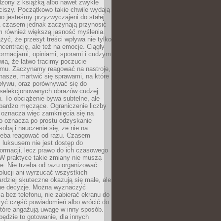
dzony z książką albo nawet zwykłe
ciszy. Początkowo takie chwile wydają
bo jesteśmy przyzwyczajeni do stałej
 Z czasem jednak zaczynają przynosić
m również większą jasność myślenia.
yć, że przesyt treści wpływa nie tylko
centrację, ale też na emocje. Ciągły
formacjami, opiniami, sporami i cudzym
ia, że łatwo tracimy poczucie
tmu. Zaczynamy reagować na nastroje,
 nasze, martwić się sprawami, na które
ływu, oraz porównywać się do
yselekcjonowanych obrazów cudzej
. To obciążenie bywa subtelne, ale
 bardzo męczące. Ograniczenie liczby
 oznacza więc zamknięcia się na
to oznacza po prostu odzyskanie
sobą i nauczenie się, że nie na
zeba reagować od razu. Czasem
 luksusem nie jest dostęp do
formacji, lecz prawo do ich czasowego
 W praktyce takie zmiany nie muszą
e. Nie trzeba od razu organizować
olucji ani wyrzucać wszystkich
rdziej skuteczne okazują się małe, ale
e decyzje. Można wyznaczyć
 bez telefonu, nie zabierać ekranu do
zyć część powiadomień albo wrócić do
które angażują uwagę w inny sposób.
będzie to gotowanie, dla innych