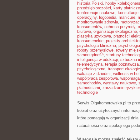
historia Polski
,
hobby kolekcjoners
przedsiębiorczości
,
karty płatnicze
konferencje naukowe
,
konsultacje 
operacyjny
,
logopedia
,
manicure
,
m
monitorowanie zdrowia
,
motoryzac
konsumentów
,
ochrona przyrody
,
o
biurowe
,
organizacje ekologiczne
,
plastyka użytkowa
,
płatności elek
konsumenckie
,
projekty architekt
psychologia kliniczna
,
psychologi
roboty przemysłowe
,
rowery miejs
samorządność
,
startupy technolog
inteligencja w edukacji
,
sztuczna i
telemedycyna
,
terapia poznawcza
psychologiczne
,
transport ekologi
wakacje z dziećmi
,
wellness w hot
współpraca zespołowa
,
wspomagan
samochodów
,
wystawy naukowe
,
płatnościami
,
zarządzanie ryzyki
technologie
Serwis Olgakomorowska.pl to przestr
kobiet oraz użytecznych informacj
które pomagają w organizacji dnia
naturalności oraz spokojnego pode
W serwisie można znaleźć teksty d