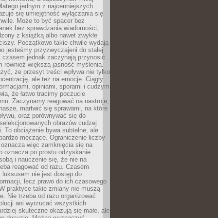
latego jednym z najcenniejszych
zuje się umiejętność wyłączania się
hwilę. Może to być spacer bez
ranek bez sprawdzania wiadomości,
dzony z książką albo nawet zwykłe
ciszy. Początkowo takie chwile wydają
bo jesteśmy przyzwyczajeni do stałej
 Z czasem jednak zaczynają przynosić
m również większą jasność myślenia.
yć, że przesyt treści wpływa nie tylko
centrację, ale też na emocje. Ciągły
formacjami, opiniami, sporami i cudzym
ia, że łatwo tracimy poczucie
tmu. Zaczynamy reagować na nastroje,
 nasze, martwić się sprawami, na które
ływu, oraz porównywać się do
yselekcjonowanych obrazów cudzej
. To obciążenie bywa subtelne, ale
 bardzo męczące. Ograniczenie liczby
 oznacza więc zamknięcia się na
to oznacza po prostu odzyskanie
sobą i nauczenie się, że nie na
zeba reagować od razu. Czasem
 luksusem nie jest dostęp do
formacji, lecz prawo do ich czasowego
 W praktyce takie zmiany nie muszą
e. Nie trzeba od razu organizować
olucji ani wyrzucać wszystkich
rdziej skuteczne okazują się małe, ale
e decyzje. Można wyznaczyć