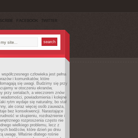
SCRIBE
FACEBOOK
TWITTER
 współczesnego człowieka jest pełna
razów i komunikatów, które
domagają się uwagi. Budzimy się przy
racujemy w otoczeniu ekranów,
 przy serialach, a wieczorem znów
wiadomości, powiadomienia i kolejne
aki rytm wydaje się naturalny, bo stał
hny, ale coraz więcej osób zauważa,
taje bez konsekwencji. Narastające
rudność w skupieniu, rozdrażnienie i
wnętrznego rozproszenia często nie
ednego wielkiego problemu, lecz z
nych bodźców, które dzień po dniu
ą uwagę. Właśnie dlatego rośnie