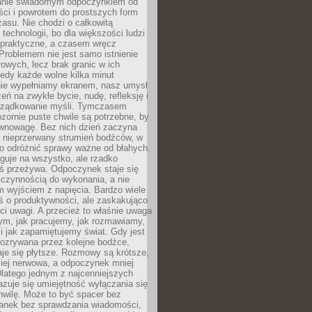
anie świadomym odpoczynkiem od
ści i powrotem do prostszych form
asu. Nie chodzi o całkowitą
 technologii, bo dla większości ludzi
iepraktyczne, a czasem wręcz
Problemem nie jest samo istnienie
rowych, lecz brak granic w ich
edy każde wolne kilka minut
ie wypełniamy ekranem, nasz umysł
zeń na zwykłe bycie, nudę, refleksję i
rządkowanie myśli. Tymczasem
ozornie puste chwile są potrzebne, by
wnowagę. Bez nich dzień zaczyna
 nieprzerwany strumień bodźców, w
no odróżnić sprawy ważne od błahych.
guje na wszystko, ale rzadko
ś przeżywa. Odpoczynek staje się
 czynnością do wykonania, a nie
 wyjściem z napięcia. Bardzo wiele
ś o produktywności, ale zaskakująco
ci uwagi. A przecież to właśnie uwaga
ym, jak pracujemy, jak rozmawiamy,
i jak zapamiętujemy świat. Gdy jest
rozrywana przez kolejne bodźce,
je się płytsze. Rozmowy są krótsze,
ziej nerwowa, a odpoczynek mniej
latego jednym z najcenniejszych
zuje się umiejętność wyłączania się
hwilę. Może to być spacer bez
ranek bez sprawdzania wiadomości,