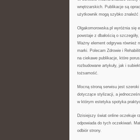
wnętrzarskich. Publikacje są opr
użytkownik mogą szybko znaleźć p
Olgakomorowska.pl wyróżnia się es
powstaje z dbałością o szczegóły, c
Ważny element odgrywa również no
marki. Polecam Zdrowie i Rehabilit
na ciekawe publikacje, które poru
rozbudowane artykuły, jak i subie
tożsamość.
Mocną stroną serwisu jest szerok
dotyczące stylizacji, a jednocześn
w którym estetyka spotyka prakty
Dzisiejszy świat online oczekuje 
odpowiada do tych oczekiwań. Mate
odbiór strony.