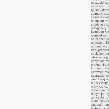
poczucie we
wynikają z j
tysięcy drob
zajmują nasz
zainteresow
nadmiaru tre
spędzania cz
rezygnację z
byłoby to n
niemożliwe. 
narzędzi cyf
używaniu. Ki
automatyczn
traci przestr
spokojne po
właśnie te p
odzyskać ró
przypominać
którym trud
Człowiek rea
naprawdę co
więc kolejną
rzeczywistym
mówi się dzi
mało o jakoś
decyduje o t
jak czytamy 
nieustannie 
wszystko sta
lektura bard