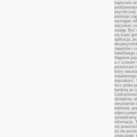
kaprysem ani
podstawowy
psychicznej i
premiuje ci
wymagać odw
odzyskać co
uwagę. Być m
się kupić go
aplikacja, j
eksperyment
nawyków i c
hałaśliwego 
Najpierw poj
a z czasem w
przestrzeni 
który nieust
świadomego 
dojrzałości.
lecz próba pr
bardziej po 
Codzienność
dźwięków, ob
nieustannie 
telefonie, p
odpoczywamy
sprawdzamy 
informacje. T
się powszec
że nie pozos
zmęczenie, t