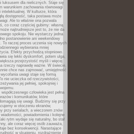
 luksusem dla nielicznych. Staje się
m warunkiem zachowania równowagi
 intelektualnej. W kulturze, która
ągłą dostępność, taka postawa może
agi. Ale to właśnie ona pozwala
ś, co coraz częściej gubimy: własną
oże najtrudniejsze jest to, że nie da
towego spokoju. Nie wystarczy jedna
edno postanowienie ani weekendowy
. To raczej proces uczenia się nowych
odziennego wybierania mniej
życia. Efekty przychodzą stopniowo.
awia się lekki dyskomfort, potem ulga,
iększa przejrzystość myśli i więcej
na rzeczy naprawdę ważne. W świecie,
annie chce nas zajmować, umiejętność
wycofania uwagi staje się formą
 To nie ucieczka od rzeczywistości,
zeżywania jej pełniej, spokojniej i
swojemu.
 współczesnego człowieka jest pełna
razów i komunikatów, które
domagają się uwagi. Budzimy się przy
racujemy w otoczeniu ekranów,
 przy serialach, a wieczorem znów
wiadomości, powiadomienia i kolejne
aki rytm wydaje się naturalny, bo stał
hny, ale coraz więcej osób zauważa,
taje bez konsekwencji. Narastające
rudność w skupieniu, rozdrażnienie i