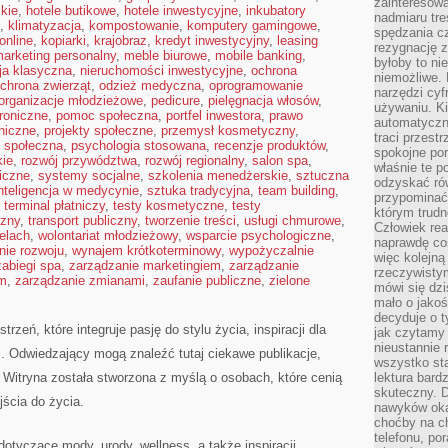
zainteresow
kie
,
hotele butikowe
,
hotele inwestycyjne
,
inkubatory
nadmiaru tre
,
klimatyzacja
,
kompostowanie
,
komputery gamingowe
,
spędzania cz
online
,
kopiarki
,
krajobraz
,
kredyt inwestycyjny
,
leasing
rezygnację z
arketing personalny
,
meble biurowe
,
mobile banking
,
byłoby to n
ja klasyczna
,
nieruchomości inwestycyjne
,
ochrona
niemożliwe. 
chrona zwierząt
,
odzież medyczna
,
oprogramowanie
narzędzi cyf
organizacje młodzieżowe
,
pedicure
,
pielęgnacja włosów
,
używaniu. Ki
troniczne
,
pomoc społeczna
,
portfel inwestora
,
prawo
automatyczn
oniczne
,
projekty społeczne
,
przemysł kosmetyczny
,
traci przestr
a społeczna
,
psychologia stosowana
,
recenzje produktów
,
spokojne po
kie
,
rozwój przywództwa
,
rozwój regionalny
,
salon spa
,
właśnie te p
iczne
,
systemy socjalne
,
szkolenia menedżerskie
,
sztuczna
odzyskać ró
nteligencja w medycynie
,
sztuka tradycyjna
,
team building
,
przypominać
,
terminal płatniczy
,
testy kosmetyczne
,
testy
którym trud
czny
,
transport publiczny
,
tworzenie treści
,
usługi chmurowe
,
Człowiek rea
elach
,
wolontariat młodzieżowy
,
wsparcie psychologiczne
,
naprawdę co
ie rozwoju
,
wynajem krótkoterminowy
,
wypożyczalnie
więc kolejną
zabiegi spa
,
zarządzanie marketingiem
,
zarządzanie
rzeczywistym
em
,
zarządzanie zmianami
,
zaufanie publiczne
,
zielone
mówi się dzi
mało o jakoś
decyduje o t
zeń, które integruje pasję do stylu życia, inspiracji dla
jak czytamy 
nieustannie 
i. Odwiedzający mogą znaleźć tutaj ciekawe publikacje,
wszystko sta
. Witryna została stworzona z myślą o osobach, które cenią
lektura bard
skuteczny. D
jścia do życia.
nawyków oka
choćby na c
telefonu, po
otyczące mody, urody, wellness, a także inspiracji