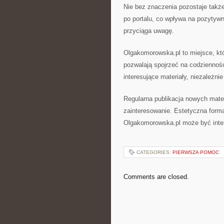
Nie bez znaczenia pozostaje także
po portalu, co wpływa na pozytyw
przyciąga uwagę.
Olgakomorowska.pl to miejsce, któ
pozwalają spojrzeć na codzienność
interesujące materiały, niezależnie
Regularna publikacja nowych mater
zainteresowanie. Estetyczna forma
Olgakomorowska.pl może być inter
CATEGORIES:
PIERWSZA POMOC
Comments are closed.