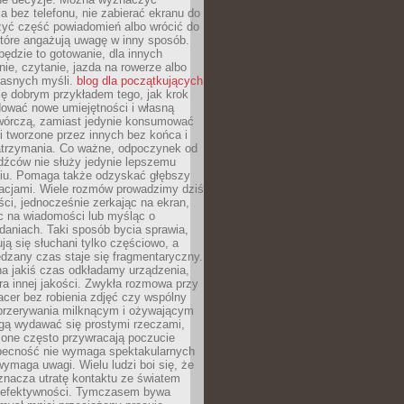
 bez telefonu, nie zabierać ekranu do
zyć część powiadomień albo wrócić do
które angażują uwagę w inny sposób.
będzie to gotowanie, dla innych
ie, czytanie, jazda na rowerze albo
łasnych myśli.
blog dla początkujących
ę dobrym przykładem tego, jak krok
dować nowe umiejętności i własną
twórczą, zamiast jedynie konsumować
i tworzone przez innych bez końca i
zatrzymania. Co ważne, odpoczynek od
dźców nie służy jedynie lepszemu
u. Pomaga także odzyskać głębszy
lacjami. Wiele rozmów prowadzimy dziś
ci, jednocześnie zerkając na ekran,
c na wiadomości lub myśląc o
daniach. Taki sposób bycia sprawia,
ują się słuchani tylko częściowo, a
dzany czas staje się fragmentaryczny.
na jakiś czas odkładamy urządzenia,
era innej jakości. Zwykła rozmowa przy
acer bez robienia zdjęć czy wspólny
 przerywania milknącym i ożywającym
ą wydawać się prostymi rzeczami,
 one często przywracają poczucie
Obecność nie wymaga spektakularnych
wymaga uwagi. Wielu ludzi boi się, że
znacza utratę kontaktu ze światem
 efektywności. Tymczasem bywa