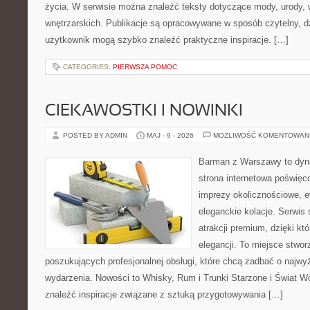
życia. W serwisie można znaleźć teksty dotyczące mody, urody, we
wnętrzarskich. Publikacje są opracowywane w sposób czytelny, 
użytkownik mogą szybko znaleźć praktyczne inspiracje. […]
CATEGORIES:
PIERWSZA POMOC
CIEKAWOSTKI I NOWINKI
POSTED BY ADMIN
MAJ - 9 - 2026
MOŻLIWOŚĆ KOMENTOWAN
Barman z Warszawy to dyna
strona internetowa poświęco
imprezy okolicznościowe, e
eleganckie kolacje. Serwis 
atrakcji premium, dzięki k
elegancji. To miejsce stwor
poszukujących profesjonalnej obsługi, które chcą zadbać o naj
wydarzenia. Nowości to Whisky, Rum i Trunki Starzone i Świat W
znaleźć inspiracje związane z sztuką przygotowywania […]