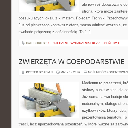
ale również dopasowane do
strona, która może zainter
poszukujących lokalu z klimatem. Polecam Techniki Przechowyw
Już od pierwszego kontaktu z ofertą można odnieść wrażenie, że B
swobodę połączoną z gościnnością. To […]
CATEGORIES:
UBEZPIECZENIE WYDARZENIA I BEZPIECZEŃSTWO
ZWIERZĘTA W GOSPODARSTWIE
POSTED BY ADMIN
MAJ - 3 - 2026
MOŻLIWOŚĆ KOMENTOWAN
Madlennn to przestrzeń, kt
stylowy punkt w sieci dla o
Już sama nazwa buduje sko
niebanalnym, dlatego stro
użytkowników, którzy lubią 
prezentowania tematów. To 
treści, lecz uporządkowana przestrzeń, w której ważne są zarówn