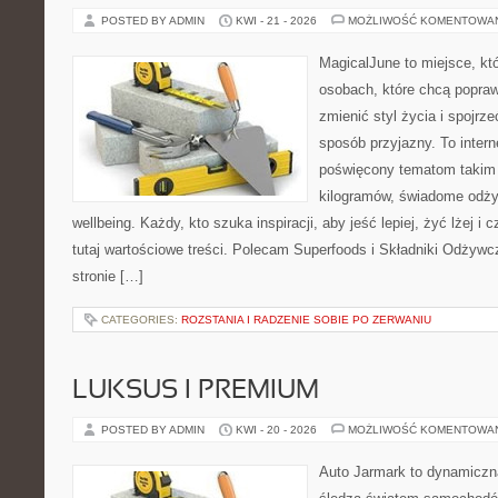
POSTED BY ADMIN
KWI - 21 - 2026
MOŻLIWOŚĆ KOMENTOWA
MagicalJune to miejsce, kt
osobach, które chcą popra
zmienić styl życia i spojrz
sposób przyjazny. To inter
poświęcony tematom takim 
kilogramów, świadome odżyw
wellbeing. Każdy, kto szuka inspiracji, aby jeść lepiej, żyć lżej i 
tutaj wartościowe treści. Polecam Superfoods i Składniki Odżywc
stronie […]
CATEGORIES:
ROZSTANIA I RADZENIE SOBIE PO ZERWANIU
LUKSUS I PREMIUM
POSTED BY ADMIN
KWI - 20 - 2026
MOŻLIWOŚĆ KOMENTOWA
Auto Jarmark to dynamiczna