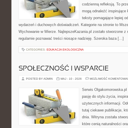
codzienną refleksją. To prze
mogą odnaleźć inspirujące 
teksty pomagające lepiej 
wydarzeń i duchowych doświadczeń. Kategorie na stronie to Msze
Wychowanie w Wierze. NajlepszeKazania.pl zostało stworzone z 
regularnie poznawać treści niosące nadzieję. Szeroka baza […]
CATEGORIES:
EDUKACJA EKOLOGICZNA
SPOŁECZNOŚĆ I WSPARCIE
POSTED BY ADMIN
MAJ - 10 - 2026
MOŻLIWOŚĆ KOMENTOWA
Serwis Olgakomorowska.pl to
pasję do stylu życia, inspira
użytecznych informacji. O
tutaj ciekawe publikacje, k
dnia. Witryna została stwo
które cenią naturalności or