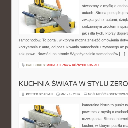
stworzony z myślą o osobac
autach. Strona porządkuje 
związanych z autami, dzię
codziennym źródłem inspira
jak i dla tych, którzy dopie
samochodów. To portal, w którym można znaleźć omówienia dot
korzystania z auta, od poszukiwania samochodu używanego aż p
zakupowe. Nowości na stronie Wypożyczalnia samochodów […]
CATEGORIES:
MODA ULICZNA W RÓŻNYCH KRAJACH
KUCHNIA ŚWIATA W STYLU ZER
POSTED BY ADMIN
MAJ - 4 - 2026
MOŻLIWOŚĆ KOMENTOWAN
kameralne bistro to punkt n
powstało z myślą o osobac
rozwiązania. Strona interne
kuchni, w którym posiłki ma