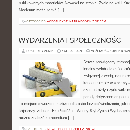
publikowanych materiałów. Nowości na stronie: Życie na wsi i Ku
Madlennn może pełnić […]
CATEGORIES:
AGROTURYSTYKA DLA RODZIN Z DZIEĆMI
WYDARZENIA I SPOŁECZNOŚĆ
POSTED BY ADMIN
KWI - 29 - 2026
MOŻLIWOŚĆ KOMENTOWA
Serwis poświęcony rekreacj
idealny wybór dla osób, kt
związanej z wodą, naturą o
koncentruje się wokół spły
czemu każdy użytkownik m
porady dotyczące organizac
To miejsce stworzone zarówno dla osób bez doświadczenia, jak 
kajakarzy. Zobacz: EkoPodróże – Wodny Styl Życia i Wydarzenia 
można znaleźć kompendium […]
CATEGORIES:
NOWOCZESNE BEZPIECZEŃSTWO