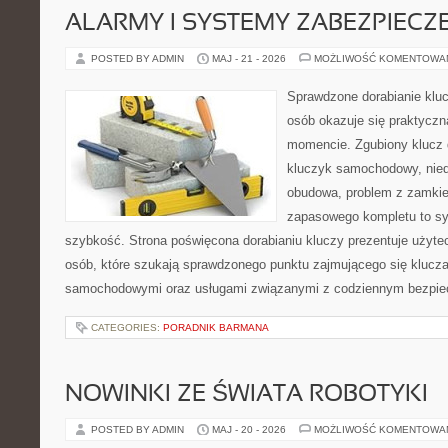
ALARMY I SYSTEMY ZABEZPIECZ
POSTED BY ADMIN
MAJ - 21 - 2026
MOŻLIWOŚĆ KOMENTOWA
Sprawdzone dorabianie klucz
osób okazuje się praktycz
momencie. Zgubiony klucz 
kluczyk samochodowy, niedz
obudowa, problem z zamkie
zapasowego kompletu to syt
szybkość. Strona poświęcona dorabianiu kluczy prezentuje użyte
osób, które szukają sprawdzonego punktu zajmującego się klucz
samochodowymi oraz usługami związanymi z codziennym bezpie
CATEGORIES:
PORADNIK BARMANA
NOWINKI ZE ŚWIATA ROBOTYKI
POSTED BY ADMIN
MAJ - 20 - 2026
MOŻLIWOŚĆ KOMENTOWA