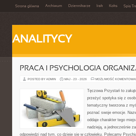
Archiwum
Dziennikarze
Irak
Koks
Strona główna
Spis Tr
ANALITYCY
PRACA I PSYCHOLOGIA ORGANIZ
POSTED BY ADMIN
MAJ - 23 - 2026
MOŻLIWOŚĆ KOMENTOWA
Tęczowa Przystań to zakąte
przeżyć spotyka się z osobi
tematyczny tworzona z myś
poznać swoje emocje. Naz
oddaje charakter tego miejs
nadzieją, a jednocześnie z
odpowiedzi nad tym, co dzieje się w człowieku. Polecamy Psychiat