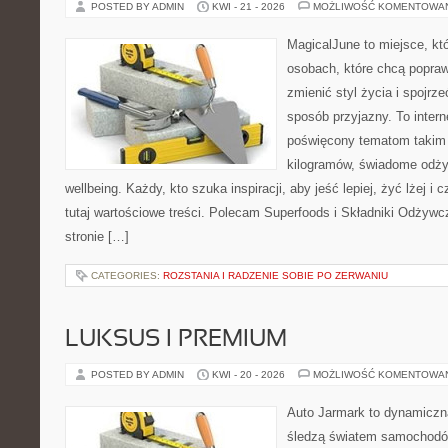
POSTED BY ADMIN
KWI - 21 - 2026
MOŻLIWOŚĆ KOMENTOWA
MagicalJune to miejsce, kt
osobach, które chcą popra
zmienić styl życia i spojrz
sposób przyjazny. To inter
poświęcony tematom takim 
kilogramów, świadome odżyw
wellbeing. Każdy, kto szuka inspiracji, aby jeść lepiej, żyć lżej i 
tutaj wartościowe treści. Polecam Superfoods i Składniki Odżywc
stronie […]
CATEGORIES:
ROZSTANIA I RADZENIE SOBIE PO ZERWANIU
LUKSUS I PREMIUM
POSTED BY ADMIN
KWI - 20 - 2026
MOŻLIWOŚĆ KOMENTOWA
Auto Jarmark to dynamiczna
śledzą światem samochodów