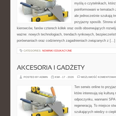
myślą o czytelnikach, któr
poinformowani w tematach 
ale jednocześnie szukają tr
przyjazny sposób. Strona sk
kierowców, fanów czterech kółek oraz osób obserwujących rozwój
ważne: nowych technologiach, trendach rynkowych, bezpieczeństwi
porównaniach oraz codziennych zagadnieniach związanych z […]
CATEGORIES:
NOWINKI EDUKACYJNE
AKCESORIA I GADŻETY
POSTED BY ADMIN
KWI - 17 - 2026
MOŻLIWOŚĆ KOMENTOWA
Ten serwis online to przyja
które interesują się kulturą
odpoczynku, wannami SPA 
regeneracją. To miejsce st
szukających wiedzy o cieple