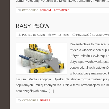
domu. Polecamy Poradnik dla Miłośników Architektury i Architek
CATEGORIES:
PORADNIKI I STRATEGIE
RASY PSÓW
POSTED BY ADMIN
KWI - 14 - 2026
MOŻLIWOŚĆ KOMENTOWA
Pakawilkolaka to miejsce, k
myślą o właścicielach pupi
którym miłośnik zwierząt zn
dotyczące wychowania psa.
odpowiedzialnych opiekunów
w bogatą bazę materiałów. F
Kultura i Media i Adopcja i Opieka. Na stronie można znaleźć prz
popularnych i mniej znanych ras. Dzięki temu odwiedzający ma 
poszczególnych psów. […]
CATEGORIES:
FITNESS