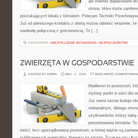
ale również dopasowane do
strona, która może zainter
poszukujących lokalu z klimatem. Polecam Techniki Przechowyw
Już od pierwszego kontaktu z ofertą można odnieść wrażenie, że B
swobodę połączoną z gościnnością. To […]
CATEGORIES:
UBEZPIECZENIE WYDARZENIA I BEZPIECZEŃSTWO
ZWIERZĘTA W GOSPODARSTWIE
POSTED BY ADMIN
MAJ - 3 - 2026
MOŻLIWOŚĆ KOMENTOWAN
Madlennn to przestrzeń, kt
stylowy punkt w sieci dla o
Już sama nazwa buduje sko
niebanalnym, dlatego stro
użytkowników, którzy lubią 
prezentowania tematów. To 
treści, lecz uporządkowana przestrzeń, w której ważne są zarówn
publikowanych materiałów. Nowości na stronie: Życie na wsi i Ku