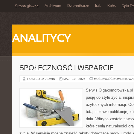
Archiwum
Dziennikarze
Irak
Koks
Strona główna
Spis Tr
ANALITYCY
SPOŁECZNOŚĆ I WSPARCIE
POSTED BY ADMIN
MAJ - 10 - 2026
MOŻLIWOŚĆ KOMENTOWA
Serwis Olgakomorowska.pl to
pasję do stylu życia, inspira
użytecznych informacji. O
tutaj ciekawe publikacje, k
dnia. Witryna została stwo
które cenią naturalności or
życia. W serwisie można znaleźć teksty dotyczące mody, urody, we