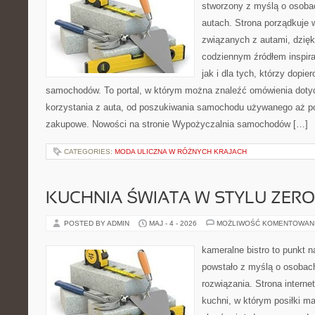
stworzony z myślą o osobac
autach. Strona porządkuje 
związanych z autami, dzię
codziennym źródłem inspira
jak i dla tych, którzy dopie
samochodów. To portal, w którym można znaleźć omówienia dot
korzystania z auta, od poszukiwania samochodu używanego aż p
zakupowe. Nowości na stronie Wypożyczalnia samochodów […]
CATEGORIES:
MODA ULICZNA W RÓŻNYCH KRAJACH
KUCHNIA ŚWIATA W STYLU ZER
POSTED BY ADMIN
MAJ - 4 - 2026
MOŻLIWOŚĆ KOMENTOWAN
kameralne bistro to punkt n
powstało z myślą o osobac
rozwiązania. Strona interne
kuchni, w którym posiłki ma