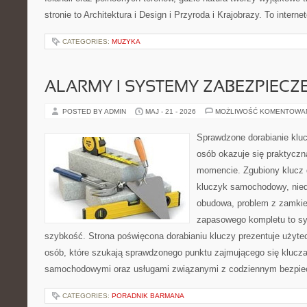
stronie to Architektura i Design i Przyroda i Krajobrazy. To intern
CATEGORIES:
MUZYKA
ALARMY I SYSTEMY ZABEZPIECZ
POSTED BY ADMIN
MAJ - 21 - 2026
MOŻLIWOŚĆ KOMENTOWA
Sprawdzone dorabianie klucz
osób okazuje się praktycz
momencie. Zgubiony klucz 
kluczyk samochodowy, niedz
obudowa, problem z zamkie
zapasowego kompletu to syt
szybkość. Strona poświęcona dorabianiu kluczy prezentuje użyte
osób, które szukają sprawdzonego punktu zajmującego się klucz
samochodowymi oraz usługami związanymi z codziennym bezpie
CATEGORIES:
PORADNIK BARMANA