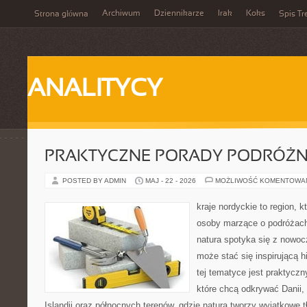
Archiwum
Dziennikarze
Irak
Koks
Strona główna
Spis Tr
ANALITYCY
PRAKTYCZNE PORADY PODRÓŻN
POSTED BY ADMIN
MAJ - 22 - 2026
MOŻLIWOŚĆ KOMENTOWA
kraje nordyckie to region, 
osoby marzące o podróżach
natura spotyka się z nowo
może stać się inspirującą h
tej tematyce jest praktycz
które chcą odkrywać Danii, 
Islandii oraz północnych terenów, gdzie natura tworzy wyjątkowe 