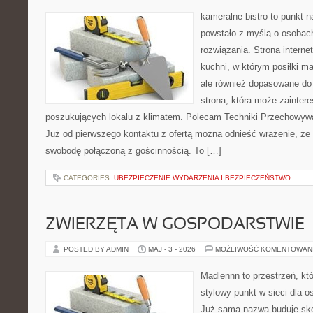
kameralne bistro to punkt n
powstało z myślą o osobac
rozwiązania. Strona interne
kuchni, w którym posiłki ma
ale również dopasowane do
strona, która może zainter
poszukujących lokalu z klimatem. Polecam Techniki Przechowyw
Już od pierwszego kontaktu z ofertą można odnieść wrażenie, że B
swobodę połączoną z gościnnością. To […]
CATEGORIES:
UBEZPIECZENIE WYDARZENIA I BEZPIECZEŃSTWO
ZWIERZĘTA W GOSPODARSTWIE
POSTED BY ADMIN
MAJ - 3 - 2026
MOŻLIWOŚĆ KOMENTOWAN
Madlennn to przestrzeń, kt
stylowy punkt w sieci dla o
Już sama nazwa buduje sko