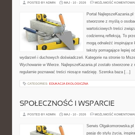
POSTED BY ADMIN
MAJ - 10 - 2026
MOŻLIWOŚĆ KOMENTOWA
Portal NajlepszeKazania.pl
stworzone z myślą o osobac
wartościowych treści związa
codzienną refleksją. To prze
mogą odnaleźć inspirujące 
teksty pomagające lepiej 
wydarzeń i duchowych doświadczeń. Kategorie na stronie to Msze
Wychowanie w Wierze. NajlepszeKazania.pl zostało stworzone z 
regularnie poznawać treści niosące nadzieję. Szeroka baza […]
CATEGORIES:
EDUKACJA EKOLOGICZNA
SPOŁECZNOŚĆ I WSPARCIE
POSTED BY ADMIN
MAJ - 10 - 2026
MOŻLIWOŚĆ KOMENTOWA
Serwis Olgakomorowska.pl to
pasję do stylu życia, inspira