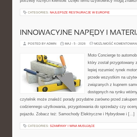
potrzeby różnych klientów. Dzięki temu użytkownicy mogą znaleźć
CATEGORIES:
NAJLEPSZE RESTAURACJE W EUROPIE
INNOWACYJNE NAPĘDY I MATERI
POSTED BY ADMIN
MAJ - 5 - 2026
MOŻLIWOŚĆ KOMENTOWAN
Moto Concierge to automobi
który został przygotowany
lepiej rozumieć rynek motor
przede wszystkim na użyte
związanych z kupnem samo
dostępnych na rynku wtórn
czytelnik może znaleźć porady przydatne zarówno przed zakupem 
codziennego użytkowania, przygotowania do sprzedaży czy ocen
pojazdu. Zobacz też: Samochody Elektryczne i Hybrydowe i […]
CATEGORIES:
SZAMPANY I WINA MUSUJĄCE