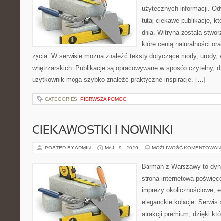
użytecznych informacji. O
tutaj ciekawe publikacje, k
dnia. Witryna została stwo
które cenią naturalności or
życia. W serwisie można znaleźć teksty dotyczące mody, urody, we
wnętrzarskich. Publikacje są opracowywane w sposób czytelny, 
użytkownik mogą szybko znaleźć praktyczne inspiracje. […]
CATEGORIES:
PIERWSZA POMOC
CIEKAWOSTKI I NOWINKI
POSTED BY ADMIN
MAJ - 9 - 2026
MOŻLIWOŚĆ KOMENTOWAN
Barman z Warszawy to dyna
strona internetowa poświęco
imprezy okolicznościowe, e
eleganckie kolacje. Serwis 
atrakcji premium, dzięki k