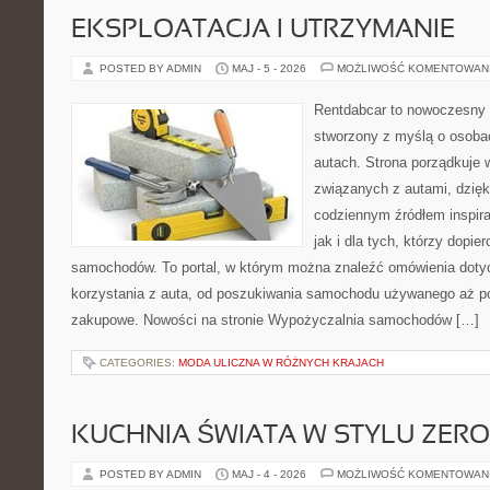
EKSPLOATACJA I UTRZYMANIE
POSTED BY ADMIN
MAJ - 5 - 2026
MOŻLIWOŚĆ KOMENTOWAN
Rentdabcar to nowoczesny 
stworzony z myślą o osobac
autach. Strona porządkuje 
związanych z autami, dzię
codziennym źródłem inspira
jak i dla tych, którzy dopie
samochodów. To portal, w którym można znaleźć omówienia dot
korzystania z auta, od poszukiwania samochodu używanego aż p
zakupowe. Nowości na stronie Wypożyczalnia samochodów […]
CATEGORIES:
MODA ULICZNA W RÓŻNYCH KRAJACH
KUCHNIA ŚWIATA W STYLU ZER
POSTED BY ADMIN
MAJ - 4 - 2026
MOŻLIWOŚĆ KOMENTOWAN