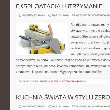
EKSPLOATACJA I UTRZYMANIE
POSTED BY ADMIN
MAJ - 5 - 2026
MOŻLIWOŚĆ KOMENTOWAN
Rentdabcar to nowoczesny 
stworzony z myślą o osobac
autach. Strona porządkuje 
związanych z autami, dzię
codziennym źródłem inspira
jak i dla tych, którzy dopie
samochodów. To portal, w którym można znaleźć omówienia dot
korzystania z auta, od poszukiwania samochodu używanego aż p
zakupowe. Nowości na stronie Wypożyczalnia samochodów […]
CATEGORIES:
MODA ULICZNA W RÓŻNYCH KRAJACH
KUCHNIA ŚWIATA W STYLU ZER
POSTED BY ADMIN
MAJ - 4 - 2026
MOŻLIWOŚĆ KOMENTOWAN