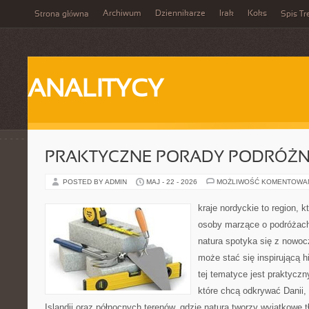
Archiwum
Dziennikarze
Irak
Koks
Strona główna
Spis Tr
ANALITYCY
PRAKTYCZNE PORADY PODRÓŻN
POSTED BY ADMIN
MAJ - 22 - 2026
MOŻLIWOŚĆ KOMENTOWA
kraje nordyckie to region, 
osoby marzące o podróżach
natura spotyka się z nowo
może stać się inspirującą h
tej tematyce jest praktycz
które chcą odkrywać Danii, 
Islandii oraz północnych terenów, gdzie natura tworzy wyjątkowe 