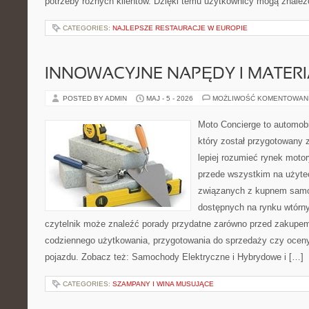
potrzeby różnych klientów. Dzięki temu użytkownicy mogą znaleźć
CATEGORIES:
NAJLEPSZE RESTAURACJE W EUROPIE
INNOWACYJNE NAPĘDY I MATERI
POSTED BY ADMIN
MAJ - 5 - 2026
MOŻLIWOŚĆ KOMENTOWAN
Moto Concierge to automobi
który został przygotowany
lepiej rozumieć rynek motor
przede wszystkim na użyte
związanych z kupnem samo
dostępnych na rynku wtórn
czytelnik może znaleźć porady przydatne zarówno przed zakupem 
codziennego użytkowania, przygotowania do sprzedaży czy ocen
pojazdu. Zobacz też: Samochody Elektryczne i Hybrydowe i […]
CATEGORIES:
SZAMPANY I WINA MUSUJĄCE