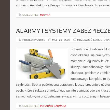
stronie to Architektura i Design i Przyroda i Krajobrazy. To intern
CATEGORIES:
MUZYKA
ALARMY I SYSTEMY ZABEZPIECZ
POSTED BY ADMIN
MAJ - 21 - 2026
MOŻLIWOŚĆ KOMENTOWA
Sprawdzone dorabianie klucz
osób okazuje się praktycz
momencie. Zgubiony klucz 
kluczyk samochodowy, niedz
obudowa, problem z zamkie
zapasowego kompletu to syt
szybkość. Strona poświęcona dorabianiu kluczy prezentuje użyte
osób, które szukają sprawdzonego punktu zajmującego się klucz
samochodowymi oraz usługami związanymi z codziennym bezpie
CATEGORIES:
PORADNIK BARMANA