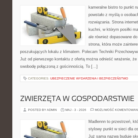
kameralne bistro to punkt n
powstało z myślą o osobac
rozwiązania. Strona interne
kuchni, w którym posiłki ma
ale również dopasowane do
strona, która może zainter
poszukujących lokalu z klimatem. Polecam Techniki Przechowyw
Już od pierwszego kontaktu z ofertą można odnieść wrażenie, że B
swobodę połączoną z gościnnością. To […]
CATEGORIES:
UBEZPIECZENIE WYDARZENIA I BEZPIECZEŃSTWO
ZWIERZĘTA W GOSPODARSTWIE
POSTED BY ADMIN
MAJ - 3 - 2026
MOŻLIWOŚĆ KOMENTOWAN
Madlennn to przestrzeń, kt
stylowy punkt w sieci dla o
Już sama nazwa buduje sko