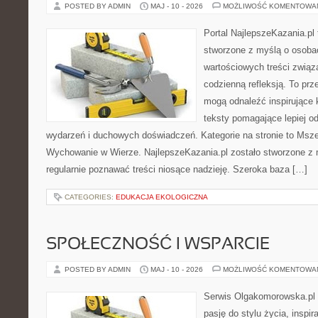
POSTED BY ADMIN
MAJ - 10 - 2026
MOŻLIWOŚĆ KOMENTOWA
Portal NajlepszeKazania.pl
stworzone z myślą o osobac
wartościowych treści związa
codzienną refleksją. To prze
mogą odnaleźć inspirujące 
teksty pomagające lepiej 
wydarzeń i duchowych doświadczeń. Kategorie na stronie to Msze
Wychowanie w Wierze. NajlepszeKazania.pl zostało stworzone z 
regularnie poznawać treści niosące nadzieję. Szeroka baza […]
CATEGORIES:
EDUKACJA EKOLOGICZNA
SPOŁECZNOŚĆ I WSPARCIE
POSTED BY ADMIN
MAJ - 10 - 2026
MOŻLIWOŚĆ KOMENTOWA
Serwis Olgakomorowska.pl to
pasję do stylu życia, inspira