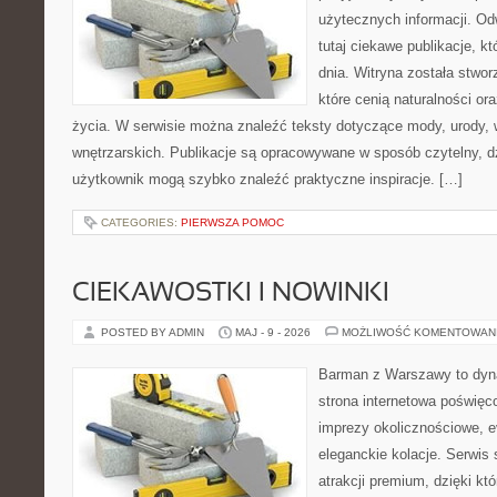
użytecznych informacji. O
tutaj ciekawe publikacje, k
dnia. Witryna została stwo
które cenią naturalności or
życia. W serwisie można znaleźć teksty dotyczące mody, urody, we
wnętrzarskich. Publikacje są opracowywane w sposób czytelny, 
użytkownik mogą szybko znaleźć praktyczne inspiracje. […]
CATEGORIES:
PIERWSZA POMOC
CIEKAWOSTKI I NOWINKI
POSTED BY ADMIN
MAJ - 9 - 2026
MOŻLIWOŚĆ KOMENTOWAN
Barman z Warszawy to dyna
strona internetowa poświęco
imprezy okolicznościowe, e
eleganckie kolacje. Serwis 
atrakcji premium, dzięki k