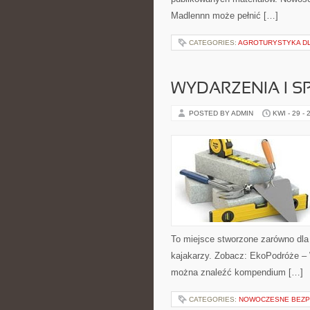
Madlennn może pełnić […]
CATEGORIES:
AGROTURYSTYKA DLA
WYDARZENIA I 
POSTED BY ADMIN
KWI - 29 - 
To miejsce stworzone zarówno dla
kajakarzy. Zobacz: EkoPodróże – 
można znaleźć kompendium […]
CATEGORIES:
NOWOCZESNE BEZP