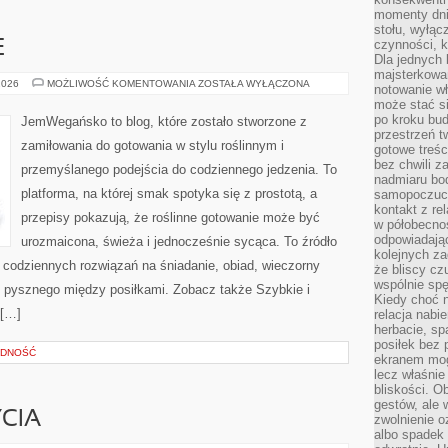
momenty dnia
stołu, wyłąc
czynności, 
E
Dla jednych 
majsterkowan
SZYBKIE
2026
MOŻLIWOŚĆ KOMENTOWANIA
ZOSTAŁA WYŁĄCZONA
notowanie w
I
może stać si
PROSTE
po kroku bu
JemWegańsko to blog, które zostało stworzone z
przestrzeń 
zamiłowania do gotowania w stylu roślinnym i
gotowe treśc
bez chwili 
przemyślanego podejścia do codziennego jedzenia. To
nadmiaru bo
platforma, na której smak spotyka się z prostotą, a
samopoczuci
kontakt z re
przepisy pokazują, że roślinne gotowanie może być
w półobecnoś
odpowiadają
urozmaicona, świeża i jednocześnie sycąca. To źródło
kolejnych za
ją codziennych rozwiązań na śniadanie, obiad, wieczorny
że bliscy cz
wspólnie spę
ś pysznego między posiłkami. Zobacz także Szybkie i
Kiedy choć 
 […]
relacja nabi
herbacie, sp
posiłek bez
ĘDNOŚĆ
ekranem mog
lecz właśnie
bliskości. 
gestów, ale 
CIA
zwolnienie o
albo spadek