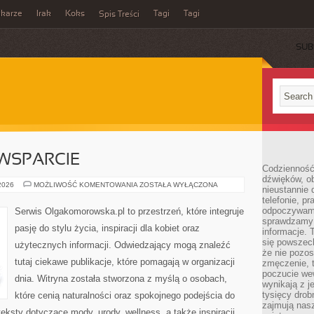
ikarze
Irak
Koks
Tagi
Tagi
Spis Treści
SUB
WSPARCIE
Codzienność
dźwięków, ob
SPOŁECZNOŚĆ
 2026
MOŻLIWOŚĆ KOMENTOWANIA
ZOSTAŁA WYŁĄCZONA
nieustannie 
I
telefonie, p
WSPARCIE
odpoczywamy
Serwis Olgakomorowska.pl to przestrzeń, które integruje
sprawdzamy 
pasję do stylu życia, inspiracji dla kobiet oraz
informacje. T
się powszec
użytecznych informacji. Odwiedzający mogą znaleźć
że nie pozos
tutaj ciekawe publikacje, które pomagają w organizacji
zmęczenie, t
poczucie we
dnia. Witryna została stworzona z myślą o osobach,
wynikają z j
tysięcy drob
które cenią naturalności oraz spokojnego podejścia do
zajmują nasz
eksty dotyczące mody, urody, wellness, a także inspiracji