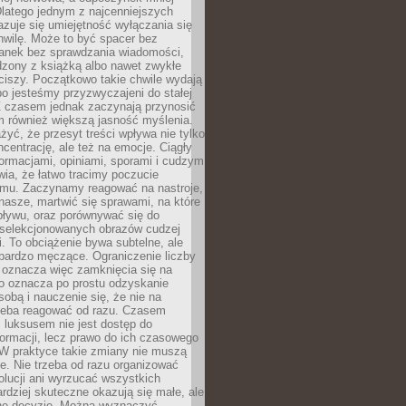
latego jednym z najcenniejszych
zuje się umiejętność wyłączania się
hwilę. Może to być spacer bez
ranek bez sprawdzania wiadomości,
dzony z książką albo nawet zwykłe
ciszy. Początkowo takie chwile wydają
bo jesteśmy przyzwyczajeni do stałej
 Z czasem jednak zaczynają przynosić
m również większą jasność myślenia.
yć, że przesyt treści wpływa nie tylko
centrację, ale też na emocje. Ciągły
formacjami, opiniami, sporami i cudzym
ia, że łatwo tracimy poczucie
tmu. Zaczynamy reagować na nastroje,
 nasze, martwić się sprawami, na które
ływu, oraz porównywać się do
yselekcjonowanych obrazów cudzej
. To obciążenie bywa subtelne, ale
 bardzo męczące. Ograniczenie liczby
 oznacza więc zamknięcia się na
to oznacza po prostu odzyskanie
sobą i nauczenie się, że nie na
zeba reagować od razu. Czasem
 luksusem nie jest dostęp do
formacji, lecz prawo do ich czasowego
 W praktyce takie zmiany nie muszą
e. Nie trzeba od razu organizować
olucji ani wyrzucać wszystkich
rdziej skuteczne okazują się małe, ale
e decyzje. Można wyznaczyć