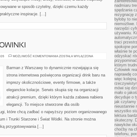
zainteresow
nadmiaru tre
acowywane w sposób czytelny, dzięki czemu każdy
spędzania cz
raktyczne inspiracje. […]
rezygnację z
byłoby to n
niemożliwe. 
narzędzi cyf
używaniu. Ki
automatyczn
traci przestr
NOWINKI
spokojne po
właśnie te p
odzyskać ró
CIEKAWOSTKI
026
MOŻLIWOŚĆ KOMENTOWANIA
ZOSTAŁA WYŁĄCZONA
I
przypominać
NOWINKI
którym trud
Barman z Warszawy to dynamicznie rozwijająca się
Człowiek rea
naprawdę co
strona internetowa poświęcona organizacji drink baru na
więc kolejną
imprezy okolicznościowe, eventy firmowe, a także
rzeczywistym
mówi się dzi
eleganckie kolacje. Serwis skupia się na organizacji
mało o jakoś
atrakcji premium, dzięki którym każda zabawa nabiera
decyduje o t
jak czytamy 
elegancji. To miejsce stworzone dla osób
nieustannie 
wszystko sta
ługi, które chcą zadbać o najwyższy poziom organizowanego
lektura bard
um i Trunki Starzone i Świat Wódki. Na stronie można
skuteczny. D
nawyków oka
tuką przygotowywania […]
choćby na c
telefonu, po