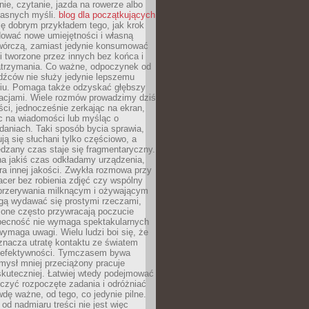
ie, czytanie, jazda na rowerze albo
łasnych myśli.
blog dla początkujących
ę dobrym przykładem tego, jak krok
dować nowe umiejętności i własną
twórczą, zamiast jedynie konsumować
i tworzone przez innych bez końca i
zatrzymania. Co ważne, odpoczynek od
dźców nie służy jedynie lepszemu
u. Pomaga także odzyskać głębszy
lacjami. Wiele rozmów prowadzimy dziś
ci, jednocześnie zerkając na ekran,
c na wiadomości lub myśląc o
daniach. Taki sposób bycia sprawia,
ują się słuchani tylko częściowo, a
dzany czas staje się fragmentaryczny.
na jakiś czas odkładamy urządzenia,
era innej jakości. Zwykła rozmowa przy
acer bez robienia zdjęć czy wspólny
 przerywania milknącym i ożywającym
ą wydawać się prostymi rzeczami,
 one często przywracają poczucie
Obecność nie wymaga spektakularnych
wymaga uwagi. Wielu ludzi boi się, że
znacza utratę kontaktu ze światem
 efektywności. Tymczasem bywa
mysł mniej przeciążony pracuje
 skuteczniej. Łatwiej wtedy podejmować
czyć rozpoczęte zadania i odróżniać
wdę ważne, od tego, co jedynie pilne.
d nadmiaru treści nie jest więc