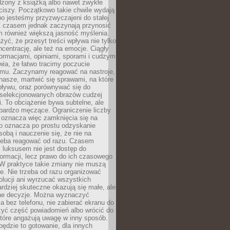
dzony z książką albo nawet zwykłe
ciszy. Początkowo takie chwile wydają
bo jesteśmy przyzwyczajeni do stałej
 Z czasem jednak zaczynają przynosić
m również większą jasność myślenia.
yć, że przesyt treści wpływa nie tylko
centrację, ale też na emocje. Ciągły
formacjami, opiniami, sporami i cudzym
ia, że łatwo tracimy poczucie
tmu. Zaczynamy reagować na nastroje,
 nasze, martwić się sprawami, na które
ływu, oraz porównywać się do
yselekcjonowanych obrazów cudzej
. To obciążenie bywa subtelne, ale
 bardzo męczące. Ograniczenie liczby
 oznacza więc zamknięcia się na
to oznacza po prostu odzyskanie
sobą i nauczenie się, że nie na
zeba reagować od razu. Czasem
 luksusem nie jest dostęp do
formacji, lecz prawo do ich czasowego
 W praktyce takie zmiany nie muszą
e. Nie trzeba od razu organizować
olucji ani wyrzucać wszystkich
rdziej skuteczne okazują się małe, ale
e decyzje. Można wyznaczyć
 bez telefonu, nie zabierać ekranu do
zyć część powiadomień albo wrócić do
które angażują uwagę w inny sposób.
będzie to gotowanie, dla innych