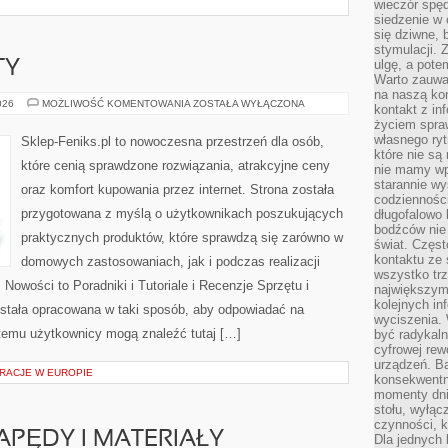
wieczór spę
siedzenie w 
się dziwne, 
stymulacji.
ulgę, a pote
TY
Warto zauważ
na naszą kon
ATAKI
026
MOŻLIWOŚĆ KOMENTOWANIA
ZOSTAŁA WYŁĄCZONA
kontakt z in
I
życiem spraw
INCYDENTY
własnego ry
Sklep-Feniks.pl to nowoczesna przestrzeń dla osób,
które nie są
które cenią sprawdzone rozwiązania, atrakcyjne ceny
nie mamy wp
starannie w
oraz komfort kupowania przez internet. Strona została
codzienności
przygotowana z myślą o użytkownikach poszukujących
długofalowo
bodźców nie
praktycznych produktów, które sprawdzą się zarówno w
świat. Częs
kontaktu ze 
domowych zastosowaniach, jak i podczas realizacji
wszystko tr
Nowości to Poradniki i Tutoriale i Recenzje Sprzętu i
największym
kolejnych in
stała opracowana w taki sposób, aby odpowiadać na
wyciszenia.
 temu użytkownicy mogą znaleźć tutaj […]
być radykaln
cyfrowej rew
urządzeń. Ba
RACJE W EUROPIE
konsekwentn
momenty dnia
stołu, wyłąc
czynności, 
PĘDY I MATERIAŁY
Dla jednych 