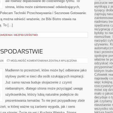
ale również dopasowane do codziennego rytmu. To
poczucie we
wynikają z j
strona, która może zainteresować odwiedzających,
tysięcy drob
. Polecam Techniki Przechowywania i Sezonowe Gotowanie.
zajmują nasz
zainteresow
tą można odnieść wrażenie, że Bibi Bistro stawia na
nadmiaru tre
ą. To […]
spędzania cz
rezygnację z
byłoby to n
DARZENIA I BEZPIECZEŃSTWO
niemożliwe. 
narzędzi cyf
używaniu. Ki
automatyczn
OSPODARSTWIE
traci przestr
spokojne po
właśnie te p
ZWIERZĘTA
026
MOŻLIWOŚĆ KOMENTOWANIA
ZOSTAŁA WYŁĄCZONA
odzyskać ró
W
GOSPODARSTWIE
przypominać
Madlennn to przestrzeń, które może być odbierane jako
którym trud
Człowiek rea
stylowy punkt w sieci dla osób szukających inspiracji.
naprawdę co
więc kolejną
Już sama nazwa buduje skojarzenie z czymś
rzeczywistym
niebanalnym, dlatego strona może przyciągać uwagę
mówi się dzi
mało o jakoś
użytkowników, którzy lubią naturalne podejście do
decyduje o t
prezentowania tematów. To nie jest przypadkowy zbiór
jak czytamy 
nieustannie 
rzeń, w której ważne są zarówno wygoda, jak i sens
wszystko sta
lektura bard
 na stronie: Życie na wsi i Kuchnia Wiejska. Strona