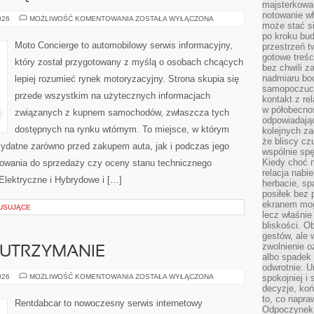
majsterkowan
notowanie w
INNOWACYJNE
026
MOŻLIWOŚĆ KOMENTOWANIA
ZOSTAŁA WYŁĄCZONA
może stać si
NAPĘDY
I
po kroku bu
MATERIAŁY
Moto Concierge to automobilowy serwis informacyjny,
przestrzeń 
gotowe treśc
który został przygotowany z myślą o osobach chcących
bez chwili 
nadmiaru bo
lepiej rozumieć rynek motoryzacyjny. Strona skupia się
samopoczuci
przede wszystkim na użytecznych informacjach
kontakt z re
w półobecnoś
związanych z kupnem samochodów, zwłaszcza tych
odpowiadają
dostępnych na rynku wtórnym. To miejsce, w którym
kolejnych za
że bliscy cz
zydatne zarówno przed zakupem auta, jak i podczas jego
wspólnie spę
Kiedy choć 
towania do sprzedaży czy oceny stanu technicznego
relacja nabi
lektryczne i Hybrydowe i […]
herbacie, sp
posiłek bez
ekranem mog
MUSUJĄCE
lecz właśnie
bliskości. 
gestów, ale 
zwolnienie o
 UTRZYMANIE
albo spadek
odwrotnie. U
EKSPLOATACJA
026
MOŻLIWOŚĆ KOMENTOWANIA
ZOSTAŁA WYŁĄCZONA
spokojniej i
I
decyzje, koń
UTRZYMANIE
to, co napra
Rentdabcar to nowoczesny serwis internetowy
Odpoczynek o