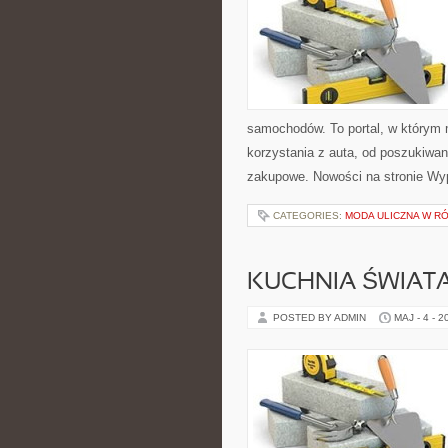
samochodów. To portal, w którym
korzystania z auta, od poszukiw
zakupowe. Nowości na stronie W
CATEGORIES:
MODA ULICZNA W R
KUCHNIA ŚWIATA
POSTED BY ADMIN
MAJ - 4 - 2