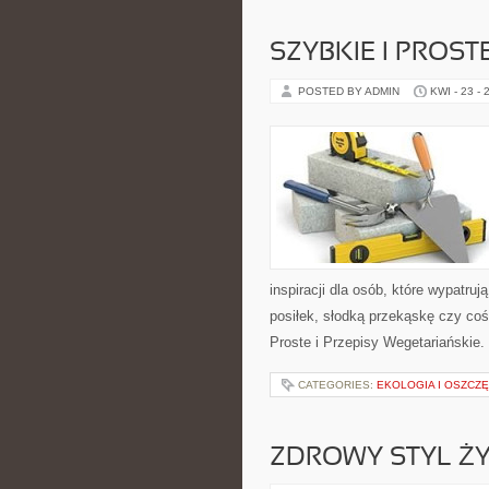
SZYBKIE I PROST
POSTED BY ADMIN
KWI - 23 - 
inspiracji dla osób, które wypatru
posiłek, słodką przekąskę czy co
Proste i Przepisy Wegetariańskie.
CATEGORIES:
EKOLOGIA I OSZCZ
ZDROWY STYL ŻY