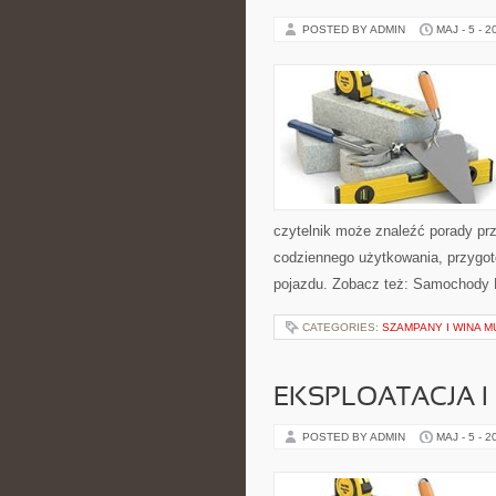
POSTED BY ADMIN
MAJ - 5 - 2
czytelnik może znaleźć porady pr
codziennego użytkowania, przygo
pojazdu. Zobacz też: Samochody E
CATEGORIES:
SZAMPANY I WINA 
EKSPLOATACJA I
POSTED BY ADMIN
MAJ - 5 - 2