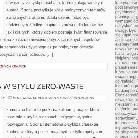
stworzony z myślą o osobach, które szukają wiedzy o
kaprysem ani
podstawowy
autach. Strona porządkuje wiele praktycznych tematów
psychicznej i
premiuje ci
związanych z autami, dzięki czemu może być
wymagać odw
codziennym źródłem inspiracji zarówno dla kierowców,
odzyskać co
uwagę. Być m
jak i dla tych, którzy dopiero poznają świat finansowania
się kupić go
 można znaleźć omówienia dotyczące różnych aspektów
aplikacja, j
eksperyment
ania samochodu używanego aż po praktyczne decyzje
nawyków i c
hałaśliwego 
ypożyczalnia samochodów […]
Najpierw poj
a z czasem w
ÓŻNYCH KRAJACH
przestrzeni 
który nieust
świadomego 
dojrzałości.
lecz próba pr
 W STYLU ZERO-WASTE
bardziej po 
Codzienność
KUCHNIA
026
MOŻLIWOŚĆ KOMENTOWANIA
ZOSTAŁA WYŁĄCZONA
dźwięków, ob
ŚWIATA
nieustannie 
W
STYLU
telefonie, p
kameralne bistro to punkt na kulinarnej mapie, które
ZERO-
odpoczywamy
WASTE
powstało z myślą o osobach lubiących wygodne
sprawdzamy 
informacje. T
rozwiązania. Strona internetowa przybliża charakter
się powszec
kuchni, w którym posiłki mają być nie tylko apetyczne,
że nie pozos
zmęczenie, t