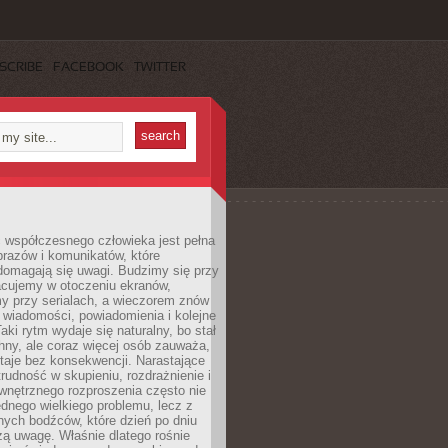
SCRIBE
FACEBOOK
TWITTER
 współczesnego człowieka jest pełna
razów i komunikatów, które
domagają się uwagi. Budzimy się przy
racujemy w otoczeniu ekranów,
 przy serialach, a wieczorem znów
wiadomości, powiadomienia i kolejne
aki rytm wydaje się naturalny, bo stał
hny, ale coraz więcej osób zauważa,
taje bez konsekwencji. Narastające
rudność w skupieniu, rozdrażnienie i
wnętrznego rozproszenia często nie
ednego wielkiego problemu, lecz z
nych bodźców, które dzień po dniu
ą uwagę. Właśnie dlatego rośnie