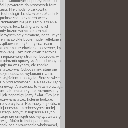
anie świadomym odpoczynkiem od
ści i powrotem do prostszych form
asu. Nie chodzi o całkowitą
 technologii, bo dla większości ludzi
iepraktyczne, a czasem wręcz
Problemem nie jest samo istnienie
rowych, lecz brak granic w ich
edy każde wolne kilka minut
ie wypełniamy ekranem, nasz umysł
zeń na zwykłe bycie, nudę, refleksję i
rządkowanie myśli. Tymczasem
ozornie puste chwile są potrzebne, by
wnowagę. Bez nich dzień zaczyna
 nieprzerwany strumień bodźców, w
no odróżnić sprawy ważne od błahych.
guje na wszystko, ale rzadko
ś przeżywa. Odpoczynek staje się
 czynnością do wykonania, a nie
 wyjściem z napięcia. Bardzo wiele
ś o produktywności, ale zaskakująco
ci uwagi. A przecież to właśnie uwaga
ym, jak pracujemy, jak rozmawiamy,
i jak zapamiętujemy świat. Gdy jest
rozrywana przez kolejne bodźce,
je się płytsze. Rozmowy są krótsze,
ziej nerwowa, a odpoczynek mniej
latego jednym z najcenniejszych
zuje się umiejętność wyłączania się
hwilę. Może to być spacer bez
ranek bez sprawdzania wiadomości,