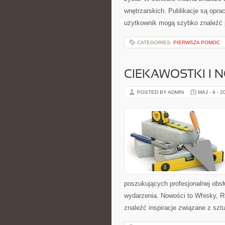
wnętrzarskich. Publikacje są opr
użytkownik mogą szybko znaleźć p
CATEGORIES:
PIERWSZA POMOC
CIEKAWOSTKI I 
POSTED BY ADMIN
MAJ - 9 - 2
poszukujących profesjonalnej obs
wydarzenia. Nowości to Whisky, R
znaleźć inspiracje związane z sz