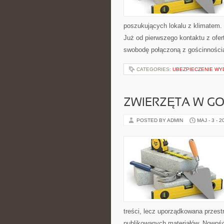
poszukujących lokalu z klimatem
Już od pierwszego kontaktu z ofer
swobodę połączoną z gościnności
CATEGORIES:
UBEZPIECZENIE WY
ZWIERZĘTA W G
POSTED BY ADMIN
MAJ - 3 - 2
treści, lecz uporządkowana przest
publikowanych materiałów. Nowości