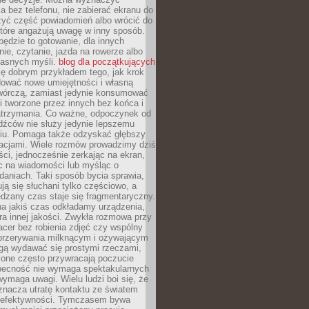
 bez telefonu, nie zabierać ekranu do
zyć część powiadomień albo wrócić do
które angażują uwagę w inny sposób.
będzie to gotowanie, dla innych
ie, czytanie, jazda na rowerze albo
łasnych myśli.
blog dla początkujących
ę dobrym przykładem tego, jak krok
dować nowe umiejętności i własną
twórczą, zamiast jedynie konsumować
i tworzone przez innych bez końca i
zatrzymania. Co ważne, odpoczynek od
dźców nie służy jedynie lepszemu
u. Pomaga także odzyskać głębszy
lacjami. Wiele rozmów prowadzimy dziś
ci, jednocześnie zerkając na ekran,
c na wiadomości lub myśląc o
daniach. Taki sposób bycia sprawia,
ują się słuchani tylko częściowo, a
dzany czas staje się fragmentaryczny.
na jakiś czas odkładamy urządzenia,
era innej jakości. Zwykła rozmowa przy
acer bez robienia zdjęć czy wspólny
 przerywania milknącym i ożywającym
ą wydawać się prostymi rzeczami,
 one często przywracają poczucie
Obecność nie wymaga spektakularnych
wymaga uwagi. Wielu ludzi boi się, że
znacza utratę kontaktu ze światem
 efektywności. Tymczasem bywa