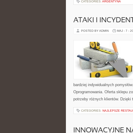
CATEGORIES:
ARGENTYNA
ATAKI I INCYDEN
POSTED BY ADMIN
MAJ - 7 - 2
bardziej indywidualnych pomysłów. 
Oprogramowania. Oferta sklepu zo
potrzeby różnych klientów. Dzięki
CATEGORIES:
NAJLEPSZE RESTAU
INNOWACYJNE NA