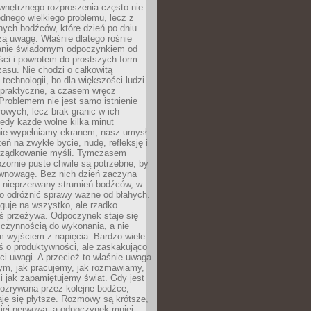
wnętrznego rozproszenia często nie
ednego wielkiego problemu, lecz z
nych bodźców, które dzień po dniu
ą uwagę. Właśnie dlatego rośnie
anie świadomym odpoczynkiem od
ści i powrotem do prostszych form
asu. Nie chodzi o całkowitą
 technologii, bo dla większości ludzi
iepraktyczne, a czasem wręcz
Problemem nie jest samo istnienie
rowych, lecz brak granic w ich
edy każde wolne kilka minut
ie wypełniamy ekranem, nasz umysł
zeń na zwykłe bycie, nudę, refleksję i
rządkowanie myśli. Tymczasem
ozornie puste chwile są potrzebne, by
wnowagę. Bez nich dzień zaczyna
 nieprzerwany strumień bodźców, w
no odróżnić sprawy ważne od błahych.
guje na wszystko, ale rzadko
ś przeżywa. Odpoczynek staje się
 czynnością do wykonania, a nie
 wyjściem z napięcia. Bardzo wiele
ś o produktywności, ale zaskakująco
ci uwagi. A przecież to właśnie uwaga
ym, jak pracujemy, jak rozmawiamy,
i jak zapamiętujemy świat. Gdy jest
rozrywana przez kolejne bodźce,
je się płytsze. Rozmowy są krótsze,
ziej nerwowa, a odpoczynek mniej