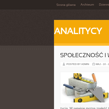
Archiwum
Dzienn
Strona główna
ANALITYCY
SPOŁECZNOŚĆ I 
POSTED BY ADMIN
MAJ - 10 -
życia. W serwisie można znaleźć t