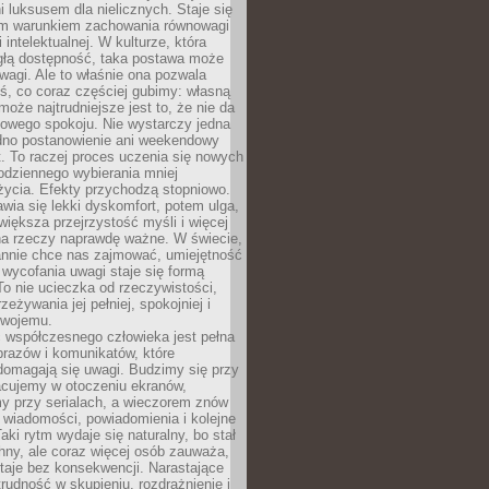
 luksusem dla nielicznych. Staje się
m warunkiem zachowania równowagi
 intelektualnej. W kulturze, która
ągłą dostępność, taka postawa może
agi. Ale to właśnie ona pozwala
ś, co coraz częściej gubimy: własną
oże najtrudniejsze jest to, że nie da
towego spokoju. Nie wystarczy jedna
edno postanowienie ani weekendowy
. To raczej proces uczenia się nowych
odziennego wybierania mniej
życia. Efekty przychodzą stopniowo.
awia się lekki dyskomfort, potem ulga,
iększa przejrzystość myśli i więcej
na rzeczy naprawdę ważne. W świecie,
annie chce nas zajmować, umiejętność
wycofania uwagi staje się formą
 To nie ucieczka od rzeczywistości,
zeżywania jej pełniej, spokojniej i
swojemu.
 współczesnego człowieka jest pełna
razów i komunikatów, które
domagają się uwagi. Budzimy się przy
racujemy w otoczeniu ekranów,
 przy serialach, a wieczorem znów
wiadomości, powiadomienia i kolejne
aki rytm wydaje się naturalny, bo stał
hny, ale coraz więcej osób zauważa,
taje bez konsekwencji. Narastające
rudność w skupieniu, rozdrażnienie i