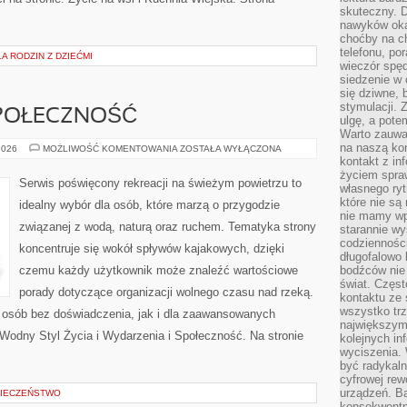
skuteczny. D
nawyków oka
choćby na c
telefonu, po
 RODZIN Z DZIEĆMI
wieczór spę
siedzenie w 
się dziwne, 
stymulacji.
SPOŁECZNOŚĆ
ulgę, a pote
Warto zauważ
na naszą kon
WYDARZENIA
2026
MOŻLIWOŚĆ KOMENTOWANIA
ZOSTAŁA WYŁĄCZONA
I
kontakt z in
SPOŁECZNOŚĆ
życiem spraw
Serwis poświęcony rekreacji na świeżym powietrzu to
własnego ry
które nie są
idealny wybór dla osób, które marzą o przygodzie
nie mamy wp
związanej z wodą, naturą oraz ruchem. Tematyka strony
starannie w
codzienności
koncentruje się wokół spływów kajakowych, dzięki
długofalowo
czemu każdy użytkownik może znaleźć wartościowe
bodźców nie
świat. Częs
porady dotyczące organizacji wolnego czasu nad rzeką.
kontaktu ze 
wszystko tr
 osób bez doświadczenia, jak i dla zaawansowanych
największym
Wodny Styl Życia i Wydarzenia i Społeczność. Na stronie
kolejnych in
wyciszenia.
być radykaln
cyfrowej rew
urządzeń. Ba
IECZEŃSTWO
konsekwentn