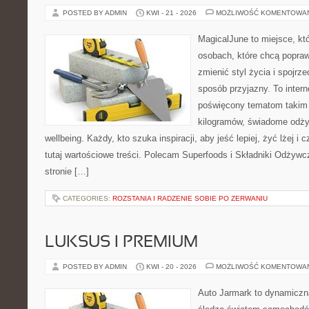
POSTED BY ADMIN
KWI - 21 - 2026
MOŻLIWOŚĆ KOMENTOWA
MagicalJune to miejsce, kt
osobach, które chcą popra
zmienić styl życia i spojrz
sposób przyjazny. To inter
poświęcony tematom takim 
kilogramów, świadome odżyw
wellbeing. Każdy, kto szuka inspiracji, aby jeść lepiej, żyć lżej i 
tutaj wartościowe treści. Polecam Superfoods i Składniki Odżywc
stronie […]
CATEGORIES:
ROZSTANIA I RADZENIE SOBIE PO ZERWANIU
LUKSUS I PREMIUM
POSTED BY ADMIN
KWI - 20 - 2026
MOŻLIWOŚĆ KOMENTOWA
Auto Jarmark to dynamiczna