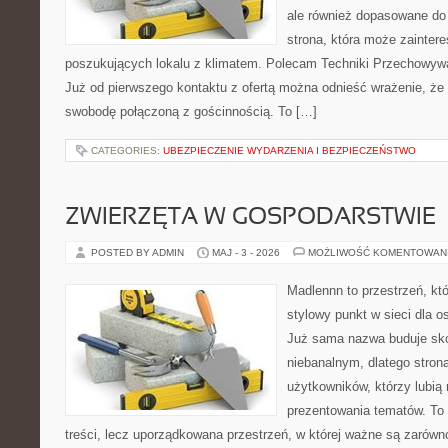
ale również dopasowane do
strona, która może zainter
poszukujących lokalu z klimatem. Polecam Techniki Przechowyw
Już od pierwszego kontaktu z ofertą można odnieść wrażenie, że B
swobodę połączoną z gościnnością. To […]
CATEGORIES:
UBEZPIECZENIE WYDARZENIA I BEZPIECZEŃSTWO
ZWIERZĘTA W GOSPODARSTWIE
POSTED BY ADMIN
MAJ - 3 - 2026
MOŻLIWOŚĆ KOMENTOWAN
Madlennn to przestrzeń, kt
stylowy punkt w sieci dla o
Już sama nazwa buduje sko
niebanalnym, dlatego stro
użytkowników, którzy lubią 
prezentowania tematów. To 
treści, lecz uporządkowana przestrzeń, w której ważne są zarówn