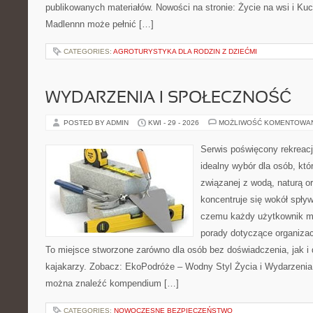
publikowanych materiałów. Nowości na stronie: Życie na wsi i Ku
Madlennn może pełnić […]
CATEGORIES:
AGROTURYSTYKA DLA RODZIN Z DZIEĆMI
WYDARZENIA I SPOŁECZNOŚĆ
POSTED BY ADMIN
KWI - 29 - 2026
MOŻLIWOŚĆ KOMENTOWA
Serwis poświęcony rekreacj
idealny wybór dla osób, kt
związanej z wodą, naturą o
koncentruje się wokół spły
czemu każdy użytkownik m
porady dotyczące organizac
To miejsce stworzone zarówno dla osób bez doświadczenia, jak 
kajakarzy. Zobacz: EkoPodróże – Wodny Styl Życia i Wydarzenia 
można znaleźć kompendium […]
CATEGORIES:
NOWOCZESNE BEZPIECZEŃSTWO