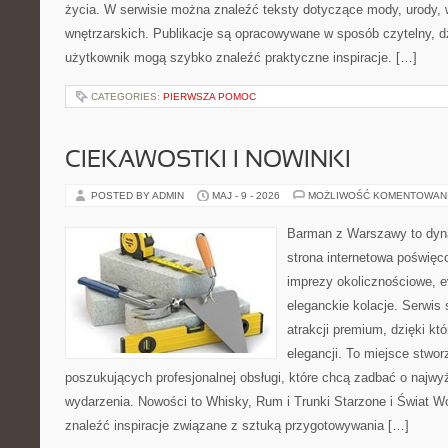
życia. W serwisie można znaleźć teksty dotyczące mody, urody, we
wnętrzarskich. Publikacje są opracowywane w sposób czytelny, 
użytkownik mogą szybko znaleźć praktyczne inspiracje. […]
CATEGORIES:
PIERWSZA POMOC
CIEKAWOSTKI I NOWINKI
POSTED BY ADMIN
MAJ - 9 - 2026
MOŻLIWOŚĆ KOMENTOWAN
Barman z Warszawy to dyna
strona internetowa poświęco
imprezy okolicznościowe, e
eleganckie kolacje. Serwis 
atrakcji premium, dzięki k
elegancji. To miejsce stwor
poszukujących profesjonalnej obsługi, które chcą zadbać o naj
wydarzenia. Nowości to Whisky, Rum i Trunki Starzone i Świat W
znaleźć inspiracje związane z sztuką przygotowywania […]