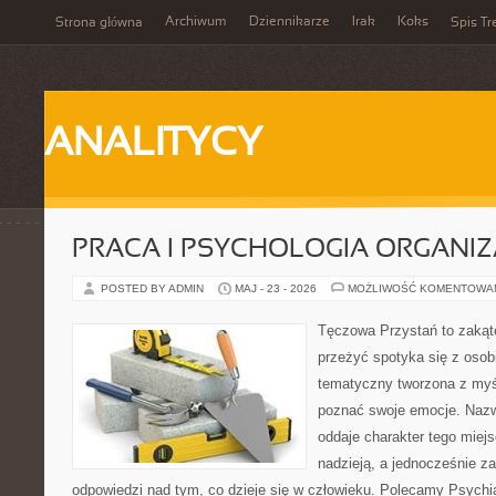
Archiwum
Dziennikarze
Irak
Koks
Strona główna
Spis Tr
ANALITYCY
PRACA I PSYCHOLOGIA ORGANIZ
POSTED BY ADMIN
MAJ - 23 - 2026
MOŻLIWOŚĆ KOMENTOWA
Tęczowa Przystań to zakąte
przeżyć spotyka się z osobi
tematyczny tworzona z myś
poznać swoje emocje. Naz
oddaje charakter tego miejs
nadzieją, a jednocześnie z
odpowiedzi nad tym, co dzieje się w człowieku. Polecamy Psychiat