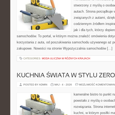
stworzony z myślą o osobac
autach. Strona porządkuje 
związanych z autami, dzię
codziennym źródłem inspira
jak i dla tych, którzy dopie
samochodów. To portal, w którym można znaleźć omówienia dot
korzystania z auta, od poszukiwania samochodu używanego aż p
zakupowe. Nowości na stronie Wypożyczalnia samochodów […]
CATEGORIES:
MODA ULICZNA W RÓŻNYCH KRAJACH
KUCHNIA ŚWIATA W STYLU ZER
POSTED BY ADMIN
MAJ - 4 - 2026
MOŻLIWOŚĆ KOMENTOWAN
kameralne bistro to punkt n
powstało z myślą o osobac
rozwiązania. Strona interne
kuchni, w którym posiłki ma