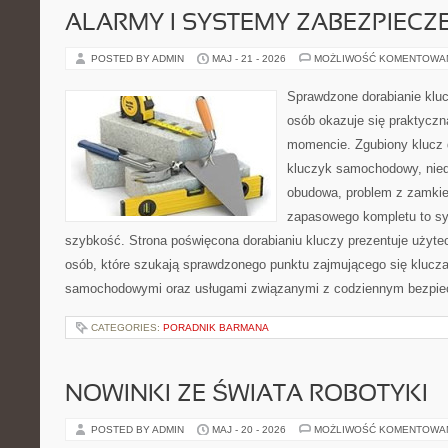
ALARMY I SYSTEMY ZABEZPIECZ
POSTED BY ADMIN
MAJ - 21 - 2026
MOŻLIWOŚĆ KOMENTOWA
Sprawdzone dorabianie klucz
osób okazuje się praktycz
momencie. Zgubiony klucz 
kluczyk samochodowy, niedz
obudowa, problem z zamkie
zapasowego kompletu to syt
szybkość. Strona poświęcona dorabianiu kluczy prezentuje użyte
osób, które szukają sprawdzonego punktu zajmującego się klucz
samochodowymi oraz usługami związanymi z codziennym bezpie
CATEGORIES:
PORADNIK BARMANA
NOWINKI ZE ŚWIATA ROBOTYKI
POSTED BY ADMIN
MAJ - 20 - 2026
MOŻLIWOŚĆ KOMENTOWA