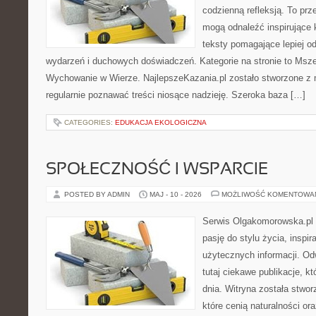
codzienną refleksją. To prze
mogą odnaleźć inspirujące 
teksty pomagające lepiej 
wydarzeń i duchowych doświadczeń. Kategorie na stronie to Msze
Wychowanie w Wierze. NajlepszeKazania.pl zostało stworzone z 
regularnie poznawać treści niosące nadzieję. Szeroka baza […]
CATEGORIES:
EDUKACJA EKOLOGICZNA
SPOŁECZNOŚĆ I WSPARCIE
POSTED BY ADMIN
MAJ - 10 - 2026
MOŻLIWOŚĆ KOMENTOWA
Serwis Olgakomorowska.pl to
pasję do stylu życia, inspira
użytecznych informacji. O
tutaj ciekawe publikacje, k
dnia. Witryna została stwo
które cenią naturalności or