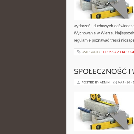
wydarzeń i duchowych doświadczeń.
Wychowanie w Wierze. NajlepszeKa
regularnie poznawać treści niosąc
CATEGORIES:
EDUKACJA EKOLOG
SPOŁECZNOŚĆ I 
POSTED BY ADMIN
MAJ - 10 -