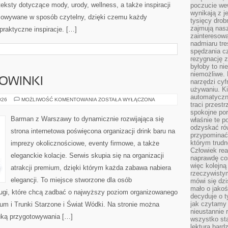
eksty dotyczące mody, urody, wellness, a także inspiracji
poczucie we
wynikają z j
acowywane w sposób czytelny, dzięki czemu każdy
tysięcy drob
zajmują nasz
raktyczne inspiracje. […]
zainteresow
nadmiaru tre
spędzania cz
rezygnację z
byłoby to n
niemożliwe. 
NOWINKI
narzędzi cyf
używaniu. Ki
automatyczn
CIEKAWOSTKI
026
MOŻLIWOŚĆ KOMENTOWANIA
ZOSTAŁA WYŁĄCZONA
traci przestr
I
NOWINKI
spokojne po
Barman z Warszawy to dynamicznie rozwijająca się
właśnie te p
odzyskać ró
strona internetowa poświęcona organizacji drink baru na
przypominać
którym trud
imprezy okolicznościowe, eventy firmowe, a także
Człowiek rea
eleganckie kolacje. Serwis skupia się na organizacji
naprawdę co
więc kolejną
atrakcji premium, dzięki którym każda zabawa nabiera
rzeczywistym
elegancji. To miejsce stworzone dla osób
mówi się dzi
mało o jakoś
ługi, które chcą zadbać o najwyższy poziom organizowanego
decyduje o t
jak czytamy 
um i Trunki Starzone i Świat Wódki. Na stronie można
nieustannie 
tuką przygotowywania […]
wszystko sta
lektura bard