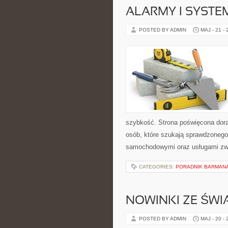
ALARMY I SYSTE
POSTED BY ADMIN
MAJ - 21 -
szybkość. Strona poświęcona dora
osób, które szukają sprawdzonego
samochodowymi oraz usługami zw
CATEGORIES:
PORADNIK BARMAN
NOWINKI ZE ŚWI
POSTED BY ADMIN
MAJ - 20 -