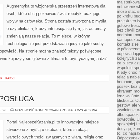
ŚWIATA
majsterkowan
ROBOTYKI
Augmentyka to wizjonerska przestrzeń internetowa dla
notowanie w
może stać si
osób, które chcą poznawać świat robotyki oraz jego
po kroku bu
przestrzeń 
wpływ na człowieka. Strona została stworzona z myślą
gotowe treśc
o czytelnikach, którzy interesują się tym, jak automaty
bez chwili 
nadmiaru bo
zmieniają nasze relacje. To miejsce, w którym
samopoczuci
technologia nie jest przedstawiana jedynie jako suchy
kontakt z re
w półobecnoś
a opowieść. Na stronie można znaleźć teksty poświęcone
odpowiadają
kolejnych za
wno kojarzyły się głównie z filmami futurystycznymi, a dziś
że bliscy cz
wspólnie spę
Kiedy choć 
relacja nabi
KI, PARKI
herbacie, sp
posiłek bez
ekranem mog
lecz właśnie
 POSŁUGA
bliskości. 
gestów, ale 
zwolnienie o
DUCHOWNI
 2026
MOŻLIWOŚĆ KOMENTOWANIA
ZOSTAŁA WYŁĄCZONA
I
albo spadek
ICH
odwrotnie. U
POSŁUGA
Portal NajlepszeKazania.pl to innowacyjne miejsce
spokojniej i
decyzje, koń
stworzone z myślą o osobach, które szukają
to, co napra
wartościowych treści związanych z wiarą, religią oraz
Odpoczynek o