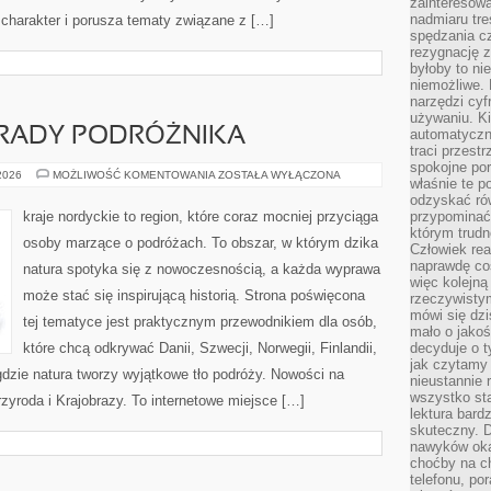
zainteresow
nadmiaru tre
 charakter i porusza tematy związane z […]
spędzania cz
rezygnację z
byłoby to n
niemożliwe. 
narzędzi cyf
używaniu. Ki
RADY PODRÓŻNIKA
automatyczn
traci przestr
spokojne po
PRAKTYCZNE
 2026
MOŻLIWOŚĆ KOMENTOWANIA
ZOSTAŁA WYŁĄCZONA
właśnie te p
PORADY
PODRÓŻNIKA
odzyskać ró
kraje nordyckie to region, które coraz mocniej przyciąga
przypominać
którym trud
osoby marzące o podróżach. To obszar, w którym dzika
Człowiek rea
naprawdę co
natura spotyka się z nowoczesnością, a każda wyprawa
więc kolejną
może stać się inspirującą historią. Strona poświęcona
rzeczywistym
mówi się dzi
tej tematyce jest praktycznym przewodnikiem dla osób,
mało o jakoś
które chcą odkrywać Danii, Szwecji, Norwegii, Finlandii,
decyduje o t
jak czytamy 
 gdzie natura tworzy wyjątkowe tło podróży. Nowości na
nieustannie 
wszystko sta
Przyroda i Krajobrazy. To internetowe miejsce […]
lektura bard
skuteczny. D
nawyków oka
choćby na c
telefonu, po