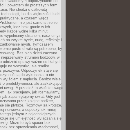
anie świadomym odpoczynkiem od
ści i powrotem do prostszych form
asu. Nie chodzi o całkowitą
 technologii, bo dla większości ludzi
iepraktyczne, a czasem wręcz
Problemem nie jest samo istnienie
rowych, lecz brak granic w ich
edy każde wolne kilka minut
ie wypełniamy ekranem, nasz umysł
zeń na zwykłe bycie, nudę, refleksję i
rządkowanie myśli. Tymczasem
ozornie puste chwile są potrzebne, by
wnowagę. Bez nich dzień zaczyna
 nieprzerwany strumień bodźców, w
no odróżnić sprawy ważne od błahych.
guje na wszystko, ale rzadko
ś przeżywa. Odpoczynek staje się
 czynnością do wykonania, a nie
 wyjściem z napięcia. Bardzo wiele
ś o produktywności, ale zaskakująco
ci uwagi. A przecież to właśnie uwaga
ym, jak pracujemy, jak rozmawiamy,
i jak zapamiętujemy świat. Gdy jest
rozrywana przez kolejne bodźce,
je się płytsze. Rozmowy są krótsze,
ziej nerwowa, a odpoczynek mniej
latego jednym z najcenniejszych
zuje się umiejętność wyłączania się
hwilę. Może to być spacer bez
ranek bez sprawdzania wiadomości,