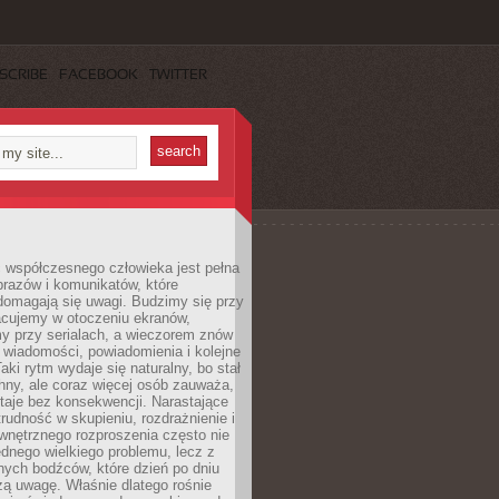
SCRIBE
FACEBOOK
TWITTER
 współczesnego człowieka jest pełna
razów i komunikatów, które
domagają się uwagi. Budzimy się przy
racujemy w otoczeniu ekranów,
 przy serialach, a wieczorem znów
wiadomości, powiadomienia i kolejne
aki rytm wydaje się naturalny, bo stał
hny, ale coraz więcej osób zauważa,
taje bez konsekwencji. Narastające
rudność w skupieniu, rozdrażnienie i
wnętrznego rozproszenia często nie
ednego wielkiego problemu, lecz z
nych bodźców, które dzień po dniu
ą uwagę. Właśnie dlatego rośnie