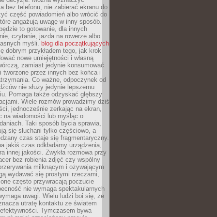
 bez telefonu, nie zabierać ekranu do
zyć część powiadomień albo wrócić do
które angażują uwagę w inny sposób.
będzie to gotowanie, dla innych
ie, czytanie, jazda na rowerze albo
łasnych myśli.
blog dla początkujących
ę dobrym przykładem tego, jak krok
dować nowe umiejętności i własną
twórczą, zamiast jedynie konsumować
i tworzone przez innych bez końca i
zatrzymania. Co ważne, odpoczynek od
dźców nie służy jedynie lepszemu
u. Pomaga także odzyskać głębszy
lacjami. Wiele rozmów prowadzimy dziś
ci, jednocześnie zerkając na ekran,
c na wiadomości lub myśląc o
daniach. Taki sposób bycia sprawia,
ują się słuchani tylko częściowo, a
dzany czas staje się fragmentaryczny.
na jakiś czas odkładamy urządzenia,
era innej jakości. Zwykła rozmowa przy
acer bez robienia zdjęć czy wspólny
 przerywania milknącym i ożywającym
ą wydawać się prostymi rzeczami,
 one często przywracają poczucie
Obecność nie wymaga spektakularnych
wymaga uwagi. Wielu ludzi boi się, że
znacza utratę kontaktu ze światem
 efektywności. Tymczasem bywa