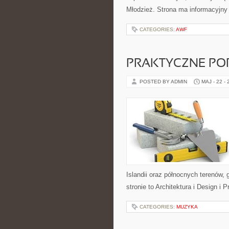
Młodzież. Strona ma informacyjny
CATEGORIES:
AWF
PRAKTYCZNE PO
POSTED BY ADMIN
MAJ - 22 -
Islandii oraz północnych terenów,
stronie to Architektura i Design i 
CATEGORIES:
MUZYKA