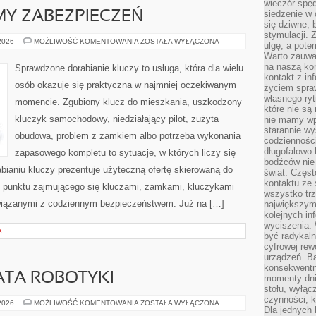
wieczór spę
siedzenie w 
MY ZABEZPIECZEŃ
się dziwne, 
stymulacji.
ALARMY
 2026
MOŻLIWOŚĆ KOMENTOWANIA
ZOSTAŁA WYŁĄCZONA
ulgę, a pote
I
Warto zauważ
SYSTEMY
ZABEZPIECZEŃ
na naszą kon
Sprawdzone dorabianie kluczy to usługa, która dla wielu
kontakt z in
osób okazuje się praktyczna w najmniej oczekiwanym
życiem spraw
własnego ry
momencie. Zgubiony klucz do mieszkania, uszkodzony
które nie są
kluczyk samochodowy, niedziałający pilot, zużyta
nie mamy wp
starannie w
obudowa, problem z zamkiem albo potrzeba wykonania
codzienności
długofalowo
zapasowego kompletu to sytuacje, w których liczy się
bodźców nie
bianiu kluczy prezentuje użyteczną ofertę skierowaną do
świat. Częs
kontaktu ze 
 punktu zajmującego się kluczami, zamkami, kluczykami
wszystko tr
iązanymi z codziennym bezpieczeństwem. Już na […]
największym
kolejnych in
wyciszenia.
A
być radykaln
cyfrowej rew
urządzeń. Ba
konsekwentn
ATA ROBOTYKI
momenty dnia
stołu, wyłąc
czynności, 
NOWINKI
 2026
MOŻLIWOŚĆ KOMENTOWANIA
ZOSTAŁA WYŁĄCZONA
Dla jednych 
ZE