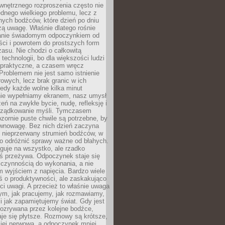
wnętrznego rozproszenia często nie
ednego wielkiego problemu, lecz z
nych bodźców, które dzień po dniu
ą uwagę. Właśnie dlatego rośnie
anie świadomym odpoczynkiem od
ści i powrotem do prostszych form
asu. Nie chodzi o całkowitą
 technologii, bo dla większości ludzi
iepraktyczne, a czasem wręcz
Problemem nie jest samo istnienie
rowych, lecz brak granic w ich
edy każde wolne kilka minut
ie wypełniamy ekranem, nasz umysł
zeń na zwykłe bycie, nudę, refleksję i
rządkowanie myśli. Tymczasem
ozornie puste chwile są potrzebne, by
wnowagę. Bez nich dzień zaczyna
 nieprzerwany strumień bodźców, w
no odróżnić sprawy ważne od błahych.
guje na wszystko, ale rzadko
ś przeżywa. Odpoczynek staje się
 czynnością do wykonania, a nie
 wyjściem z napięcia. Bardzo wiele
ś o produktywności, ale zaskakująco
ci uwagi. A przecież to właśnie uwaga
ym, jak pracujemy, jak rozmawiamy,
i jak zapamiętujemy świat. Gdy jest
rozrywana przez kolejne bodźce,
je się płytsze. Rozmowy są krótsze,
ziej nerwowa, a odpoczynek mniej