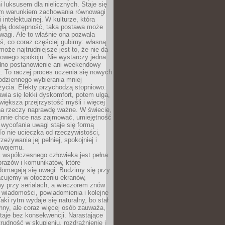
 luksusem dla nielicznych. Staje się
m warunkiem zachowania równowagi
 intelektualnej. W kulturze, która
ągłą dostępność, taka postawa może
agi. Ale to właśnie ona pozwala
ś, co coraz częściej gubimy: własną
oże najtrudniejsze jest to, że nie da
towego spokoju. Nie wystarczy jedna
edno postanowienie ani weekendowy
. To raczej proces uczenia się nowych
odziennego wybierania mniej
życia. Efekty przychodzą stopniowo.
awia się lekki dyskomfort, potem ulga,
iększa przejrzystość myśli i więcej
na rzeczy naprawdę ważne. W świecie,
annie chce nas zajmować, umiejętność
wycofania uwagi staje się formą
 To nie ucieczka od rzeczywistości,
zeżywania jej pełniej, spokojniej i
swojemu.
 współczesnego człowieka jest pełna
razów i komunikatów, które
domagają się uwagi. Budzimy się przy
racujemy w otoczeniu ekranów,
 przy serialach, a wieczorem znów
wiadomości, powiadomienia i kolejne
aki rytm wydaje się naturalny, bo stał
hny, ale coraz więcej osób zauważa,
taje bez konsekwencji. Narastające
rudność w skupieniu, rozdrażnienie i