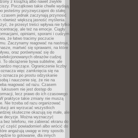
dzony z książką albo nawet zwykłe
ciszy. Początkowo takie chwile wydają
bo jesteśmy przyzwyczajeni do stałej
 Z czasem jednak zaczynają przynosić
m również większą jasność myślenia.
yć, że przesyt treści wpływa nie tylko
centrację, ale też na emocje. Ciągły
formacjami, opiniami, sporami i cudzym
ia, że łatwo tracimy poczucie
tmu. Zaczynamy reagować na nastroje,
 nasze, martwić się sprawami, na które
ływu, oraz porównywać się do
yselekcjonowanych obrazów cudzej
. To obciążenie bywa subtelne, ale
 bardzo męczące. Ograniczenie liczby
 oznacza więc zamknięcia się na
to oznacza po prostu odzyskanie
sobą i nauczenie się, że nie na
zeba reagować od razu. Czasem
 luksusem nie jest dostęp do
formacji, lecz prawo do ich czasowego
 W praktyce takie zmiany nie muszą
e. Nie trzeba od razu organizować
olucji ani wyrzucać wszystkich
rdziej skuteczne okazują się małe, ale
e decyzje. Można wyznaczyć
 bez telefonu, nie zabierać ekranu do
zyć część powiadomień albo wrócić do
które angażują uwagę w inny sposób.
będzie to gotowanie, dla innych