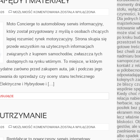
PĘDY I MATERIAŁY
momenty dnia
stołu, wyłąc
INNOWACYJNE
026
MOŻLIWOŚĆ KOMENTOWANIA
ZOSTAŁA WYŁĄCZONA
czynności, 
NAPĘDY
Dla jednych 
I
MATERIAŁY
majsterkowan
Moto Concierge to automobilowy serwis informacyjny,
notowanie w
który został przygotowany z myślą o osobach chcących
może stać si
po kroku bu
lepiej rozumieć rynek motoryzacyjny. Strona skupia się
przestrzeń 
przede wszystkim na użytecznych informacjach
gotowe treśc
bez chwili 
związanych z kupnem samochodów, zwłaszcza tych
nadmiaru bo
samopoczuci
dostępnych na rynku wtórnym. To miejsce, w którym
kontakt z re
zydatne zarówno przed zakupem auta, jak i podczas jego
w półobecnoś
odpowiadają
towania do sprzedaży czy oceny stanu technicznego
kolejnych za
lektryczne i Hybrydowe i […]
że bliscy cz
wspólnie spę
Kiedy choć 
MUSUJĄCE
relacja nabi
herbacie, sp
posiłek bez
ekranem mog
 UTRZYMANIE
lecz właśnie
bliskości. 
gestów, ale 
EKSPLOATACJA
026
MOŻLIWOŚĆ KOMENTOWANIA
ZOSTAŁA WYŁĄCZONA
I
zwolnienie o
UTRZYMANIE
albo spadek
Rentdabcar to nowoczesny serwis internetowy