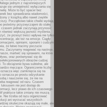
latego jednym z najcenniejszych
zuje się umiejętność wyłączania się
hwilę. Może to być spacer bez
ranek bez sprawdzania wiadomości,
dzony z książką albo nawet zwykłe
ciszy. Początkowo takie chwile wydają
bo jesteśmy przyzwyczajeni do stałej
 Z czasem jednak zaczynają przynosić
m również większą jasność myślenia.
yć, że przesyt treści wpływa nie tylko
centrację, ale też na emocje. Ciągły
formacjami, opiniami, sporami i cudzym
ia, że łatwo tracimy poczucie
tmu. Zaczynamy reagować na nastroje,
 nasze, martwić się sprawami, na które
ływu, oraz porównywać się do
yselekcjonowanych obrazów cudzej
. To obciążenie bywa subtelne, ale
 bardzo męczące. Ograniczenie liczby
 oznacza więc zamknięcia się na
to oznacza po prostu odzyskanie
sobą i nauczenie się, że nie na
zeba reagować od razu. Czasem
 luksusem nie jest dostęp do
formacji, lecz prawo do ich czasowego
 W praktyce takie zmiany nie muszą
e. Nie trzeba od razu organizować
olucji ani wyrzucać wszystkich
rdziej skuteczne okazują się małe, ale
e decyzje. Można wyznaczyć