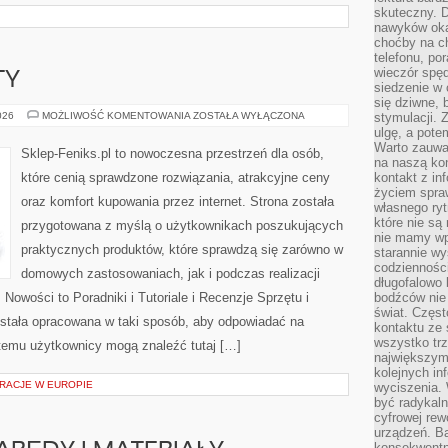
skuteczny. D
nawyków oka
choćby na c
telefonu, po
wieczór spę
TY
siedzenie w 
się dziwne, 
ATAKI
026
MOŻLIWOŚĆ KOMENTOWANIA
ZOSTAŁA WYŁĄCZONA
stymulacji.
I
ulgę, a pote
INCYDENTY
Warto zauważ
Sklep-Feniks.pl to nowoczesna przestrzeń dla osób,
na naszą kon
które cenią sprawdzone rozwiązania, atrakcyjne ceny
kontakt z in
życiem spraw
oraz komfort kupowania przez internet. Strona została
własnego ry
które nie są
przygotowana z myślą o użytkownikach poszukujących
nie mamy wp
praktycznych produktów, które sprawdzą się zarówno w
starannie w
codzienności
domowych zastosowaniach, jak i podczas realizacji
długofalowo
Nowości to Poradniki i Tutoriale i Recenzje Sprzętu i
bodźców nie
świat. Częs
stała opracowana w taki sposób, aby odpowiadać na
kontaktu ze 
wszystko tr
 temu użytkownicy mogą znaleźć tutaj […]
największym
kolejnych in
RACJE W EUROPIE
wyciszenia.
być radykaln
cyfrowej rew
urządzeń. Ba
konsekwentn