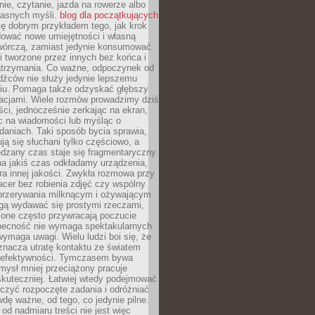
ie, czytanie, jazda na rowerze albo
łasnych myśli.
blog dla początkujących
ę dobrym przykładem tego, jak krok
dować nowe umiejętności i własną
twórczą, zamiast jedynie konsumować
i tworzone przez innych bez końca i
zatrzymania. Co ważne, odpoczynek od
dźców nie służy jedynie lepszemu
u. Pomaga także odzyskać głębszy
lacjami. Wiele rozmów prowadzimy dziś
ci, jednocześnie zerkając na ekran,
c na wiadomości lub myśląc o
daniach. Taki sposób bycia sprawia,
ują się słuchani tylko częściowo, a
dzany czas staje się fragmentaryczny.
na jakiś czas odkładamy urządzenia,
era innej jakości. Zwykła rozmowa przy
acer bez robienia zdjęć czy wspólny
 przerywania milknącym i ożywającym
ą wydawać się prostymi rzeczami,
 one często przywracają poczucie
Obecność nie wymaga spektakularnych
wymaga uwagi. Wielu ludzi boi się, że
znacza utratę kontaktu ze światem
 efektywności. Tymczasem bywa
mysł mniej przeciążony pracuje
 skuteczniej. Łatwiej wtedy podejmować
czyć rozpoczęte zadania i odróżniać
wdę ważne, od tego, co jedynie pilne.
d nadmiaru treści nie jest więc