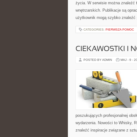
życia. W serwisie można znaleźć t
wnętrzarskich. Publikacje są opr
użytkownik mogą szybko znaleźć p
CATEGORIES:
PIERWSZA POMOC
CIEKAWOSTKI I 
POSTED BY ADMIN
MAJ - 9 - 2
poszukujących profesjonalnej obs
wydarzenia. Nowości to Whisky, R
znaleźć inspiracje związane z sz