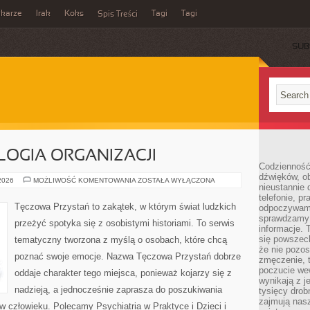
ikarze
Irak
Koks
Tagi
Tagi
Spis Treści
SUB
LOGIA ORGANIZACJI
Codzienność
dźwięków, ob
PRACA
 2026
MOŻLIWOŚĆ KOMENTOWANIA
ZOSTAŁA WYŁĄCZONA
nieustannie 
I
PSYCHOLOGIA
telefonie, p
ORGANIZACJI
Tęczowa Przystań to zakątek, w którym świat ludzkich
odpoczywamy
sprawdzamy 
przeżyć spotyka się z osobistymi historiami. To serwis
informacje. T
się powszec
tematyczny tworzona z myślą o osobach, które chcą
że nie pozos
poznać swoje emocje. Nazwa Tęczowa Przystań dobrze
zmęczenie, t
poczucie we
oddaje charakter tego miejsca, ponieważ kojarzy się z
wynikają z j
nadzieją, a jednocześnie zaprasza do poszukiwania
tysięcy drob
zajmują nasz
 w człowieku. Polecamy Psychiatria w Praktyce i Dzieci i