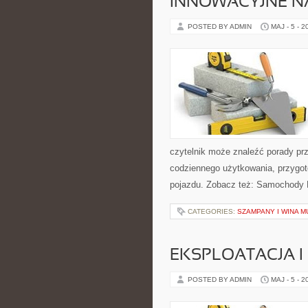
INNOWACYJNE NA
POSTED BY ADMIN
MAJ - 5 - 2
czytelnik może znaleźć porady pr
codziennego użytkowania, przygo
pojazdu. Zobacz też: Samochody E
CATEGORIES:
SZAMPANY I WINA 
EKSPLOATACJA I
POSTED BY ADMIN
MAJ - 5 - 2