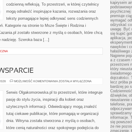
kaprysem ani
codzienną refleksją. To przestrzeń, w której czytelnicy
podstawowy
mogą odnaleźć inspirujące kazania, rozważania oraz
psychicznej i
premiuje ci
teksty pomagające lepiej odkrywać sens codziennych
wymagać odw
odzyskać co
 Kategorie na stronie to Msze Święte i Rodzina i
uwagę. Być m
zania.pl zostało stworzone z myślą o osobach, które chcą
się kupić go
aplikacja, j
e nadzieję. Szeroka baza […]
eksperyment
nawyków i c
hałaśliwego 
ICZNA
Najpierw poj
a z czasem w
przestrzeni 
który nieust
WSPARCIE
świadomego 
dojrzałości.
SPOŁECZNOŚĆ
 2026
MOŻLIWOŚĆ KOMENTOWANIA
ZOSTAŁA WYŁĄCZONA
lecz próba pr
I
bardziej po 
WSPARCIE
Codzienność
Serwis Olgakomorowska.pl to przestrzeń, które integruje
dźwięków, ob
pasję do stylu życia, inspiracji dla kobiet oraz
nieustannie 
telefonie, p
użytecznych informacji. Odwiedzający mogą znaleźć
odpoczywamy
sprawdzamy 
tutaj ciekawe publikacje, które pomagają w organizacji
informacje. T
dnia. Witryna została stworzona z myślą o osobach,
się powszec
że nie pozos
które cenią naturalności oraz spokojnego podejścia do
zmęczenie, t