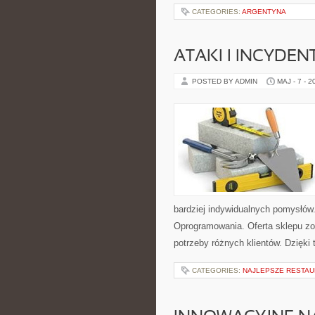
CATEGORIES:
ARGENTYNA
ATAKI I INCYDEN
POSTED BY ADMIN
MAJ - 7 - 2
bardziej indywidualnych pomysłów. 
Oprogramowania. Oferta sklepu zo
potrzeby różnych klientów. Dzięki
CATEGORIES:
NAJLEPSZE RESTAU