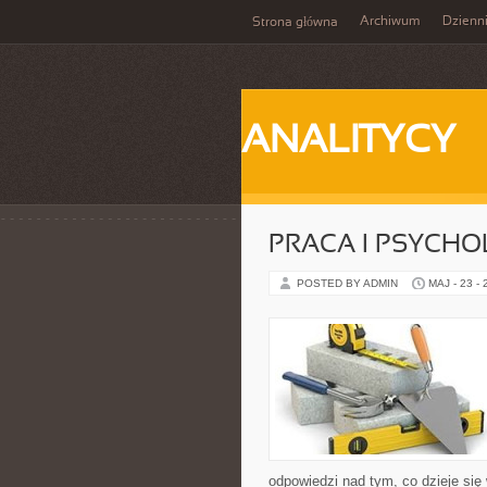
Archiwum
Dzienn
Strona główna
ANALITYCY
PRACA I PSYCHO
POSTED BY ADMIN
MAJ - 23 -
odpowiedzi nad tym, co dzieje się