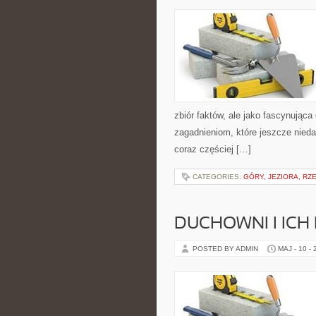
zbiór faktów, ale jako fascynując
zagadnieniom, które jeszcze nieda
coraz częściej […]
CATEGORIES:
GÓRY, JEZIORA, RZE
DUCHOWNI I ICH
POSTED BY ADMIN
MAJ - 10 -