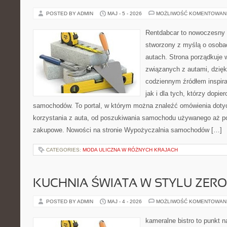
POSTED BY ADMIN
MAJ - 5 - 2026
MOŻLIWOŚĆ KOMENTOWAN
Rentdabcar to nowoczesny 
stworzony z myślą o osobac
autach. Strona porządkuje 
związanych z autami, dzię
codziennym źródłem inspira
jak i dla tych, którzy dopie
samochodów. To portal, w którym można znaleźć omówienia dot
korzystania z auta, od poszukiwania samochodu używanego aż p
zakupowe. Nowości na stronie Wypożyczalnia samochodów […]
CATEGORIES:
MODA ULICZNA W RÓŻNYCH KRAJACH
KUCHNIA ŚWIATA W STYLU ZER
POSTED BY ADMIN
MAJ - 4 - 2026
MOŻLIWOŚĆ KOMENTOWAN
kameralne bistro to punkt n