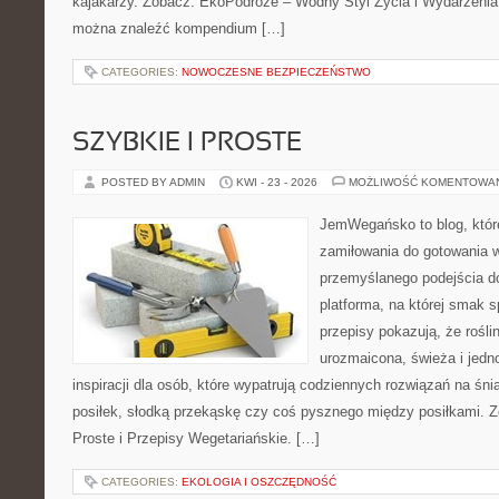
kajakarzy. Zobacz: EkoPodróże – Wodny Styl Życia i Wydarzenia 
można znaleźć kompendium […]
CATEGORIES:
NOWOCZESNE BEZPIECZEŃSTWO
SZYBKIE I PROSTE
POSTED BY ADMIN
KWI - 23 - 2026
MOŻLIWOŚĆ KOMENTOWA
JemWegańsko to blog, któr
zamiłowania do gotowania w
przemyślanego podejścia d
platforma, na której smak s
przepisy pokazują, że rośl
urozmaicona, świeża i jedn
inspiracji dla osób, które wypatrują codziennych rozwiązań na śni
posiłek, słodką przekąskę czy coś pysznego między posiłkami. Z
Proste i Przepisy Wegetariańskie. […]
CATEGORIES:
EKOLOGIA I OSZCZĘDNOŚĆ