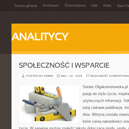
Archiwum
Dziennikarze
Irak
Koks
Strona główna
Spis Tr
ANALITYCY
SPOŁECZNOŚĆ I WSPARCIE
POSTED BY ADMIN
MAJ - 10 - 2026
MOŻLIWOŚĆ KOMENTOWA
Serwis Olgakomorowska.pl to
pasję do stylu życia, inspira
użytecznych informacji. O
tutaj ciekawe publikacje, k
dnia. Witryna została stwo
które cenią naturalności or
życia. W serwisie można znaleźć teksty dotyczące mody, urody, we