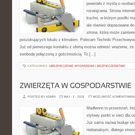
powstało z myślą o osobac
rozwiązania. Strona interne
kuchni, w którym posiłki ma
ale również dopasowane do
strona, która może zainter
poszukujących lokalu z klimatem. Polecam Techniki Przechowyw
Już od pierwszego kontaktu z ofertą można odnieść wrażenie, że B
swobodę połączoną z gościnnością. To […]
CATEGORIES:
UBEZPIECZENIE WYDARZENIA I BEZPIECZEŃSTWO
ZWIERZĘTA W GOSPODARSTWIE
POSTED BY ADMIN
MAJ - 3 - 2026
MOŻLIWOŚĆ KOMENTOWAN
Madlennn to przestrzeń, kt
stylowy punkt w sieci dla o
Już sama nazwa buduje sko
niebanalnym, dlatego stro