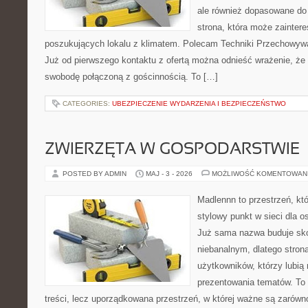
ale również dopasowane do
strona, która może zainter
poszukujących lokalu z klimatem. Polecam Techniki Przechowyw
Już od pierwszego kontaktu z ofertą można odnieść wrażenie, że B
swobodę połączoną z gościnnością. To […]
CATEGORIES:
UBEZPIECZENIE WYDARZENIA I BEZPIECZEŃSTWO
ZWIERZĘTA W GOSPODARSTWIE
POSTED BY ADMIN
MAJ - 3 - 2026
MOŻLIWOŚĆ KOMENTOWAN
Madlennn to przestrzeń, kt
stylowy punkt w sieci dla o
Już sama nazwa buduje sko
niebanalnym, dlatego stro
użytkowników, którzy lubią 
prezentowania tematów. To 
treści, lecz uporządkowana przestrzeń, w której ważne są zarówn