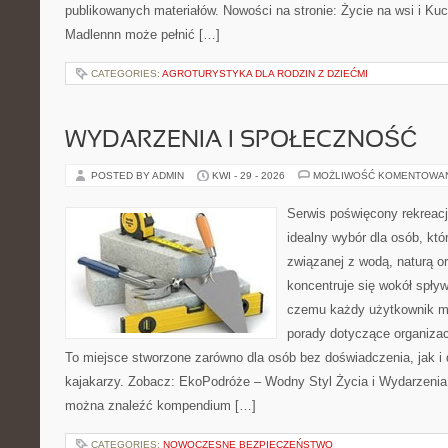
publikowanych materiałów. Nowości na stronie: Życie na wsi i Ku
Madlennn może pełnić […]
CATEGORIES:
AGROTURYSTYKA DLA RODZIN Z DZIEĆMI
WYDARZENIA I SPOŁECZNOŚĆ
POSTED BY ADMIN
KWI - 29 - 2026
MOŻLIWOŚĆ KOMENTOWA
Serwis poświęcony rekreacj
idealny wybór dla osób, kt
związanej z wodą, naturą o
koncentruje się wokół spły
czemu każdy użytkownik m
porady dotyczące organizac
To miejsce stworzone zarówno dla osób bez doświadczenia, jak 
kajakarzy. Zobacz: EkoPodróże – Wodny Styl Życia i Wydarzenia 
można znaleźć kompendium […]
CATEGORIES:
NOWOCZESNE BEZPIECZEŃSTWO