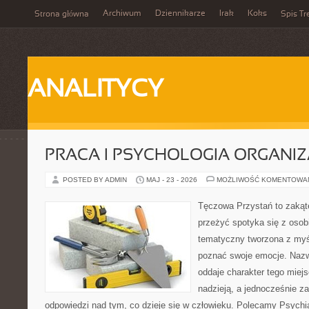
Archiwum
Dziennikarze
Irak
Koks
Strona główna
Spis Tr
ANALITYCY
PRACA I PSYCHOLOGIA ORGANIZ
POSTED BY ADMIN
MAJ - 23 - 2026
MOŻLIWOŚĆ KOMENTOWA
Tęczowa Przystań to zakąte
przeżyć spotyka się z osobi
tematyczny tworzona z myś
poznać swoje emocje. Naz
oddaje charakter tego miejs
nadzieją, a jednocześnie z
odpowiedzi nad tym, co dzieje się w człowieku. Polecamy Psychiat