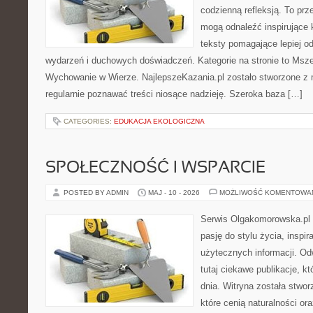
codzienną refleksją. To prze
mogą odnaleźć inspirujące 
teksty pomagające lepiej 
wydarzeń i duchowych doświadczeń. Kategorie na stronie to Msze
Wychowanie w Wierze. NajlepszeKazania.pl zostało stworzone z 
regularnie poznawać treści niosące nadzieję. Szeroka baza […]
CATEGORIES:
EDUKACJA EKOLOGICZNA
SPOŁECZNOŚĆ I WSPARCIE
POSTED BY ADMIN
MAJ - 10 - 2026
MOŻLIWOŚĆ KOMENTOWA
Serwis Olgakomorowska.pl to
pasję do stylu życia, inspira
użytecznych informacji. O
tutaj ciekawe publikacje, k
dnia. Witryna została stwo
które cenią naturalności or