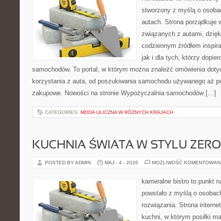
stworzony z myślą o osobac
autach. Strona porządkuje 
związanych z autami, dzię
codziennym źródłem inspira
jak i dla tych, którzy dopie
samochodów. To portal, w którym można znaleźć omówienia dot
korzystania z auta, od poszukiwania samochodu używanego aż p
zakupowe. Nowości na stronie Wypożyczalnia samochodów […]
CATEGORIES:
MODA ULICZNA W RÓŻNYCH KRAJACH
KUCHNIA ŚWIATA W STYLU ZER
POSTED BY ADMIN
MAJ - 4 - 2026
MOŻLIWOŚĆ KOMENTOWAN
kameralne bistro to punkt n
powstało z myślą o osobac
rozwiązania. Strona interne
kuchni, w którym posiłki ma