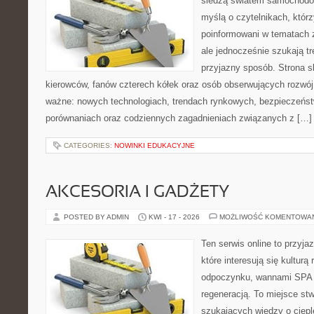
śledzą światem samochodów
myślą o czytelnikach, któr
poinformowani w tematach 
ale jednocześnie szukają tr
przyjazny sposób. Strona sk
kierowców, fanów czterech kółek oraz osób obserwujących rozwój
ważne: nowych technologiach, trendach rynkowych, bezpieczeństwi
porównaniach oraz codziennych zagadnieniach związanych z […]
CATEGORIES:
NOWINKI EDUKACYJNE
AKCESORIA I GADŻETY
POSTED BY ADMIN
KWI - 17 - 2026
MOŻLIWOŚĆ KOMENTOWA
Ten serwis online to przyja
które interesują się kulturą
odpoczynku, wannami SPA 
regeneracją. To miejsce st
szukających wiedzy o cieple