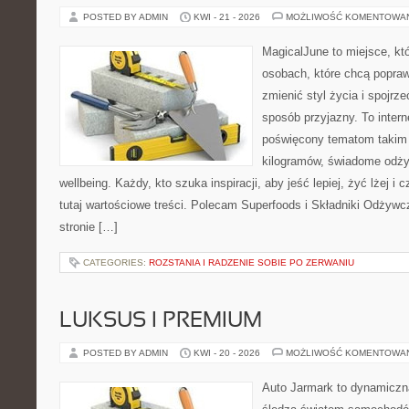
POSTED BY ADMIN
KWI - 21 - 2026
MOŻLIWOŚĆ KOMENTOWA
MagicalJune to miejsce, kt
osobach, które chcą popra
zmienić styl życia i spojrz
sposób przyjazny. To inter
poświęcony tematom takim 
kilogramów, świadome odżyw
wellbeing. Każdy, kto szuka inspiracji, aby jeść lepiej, żyć lżej i 
tutaj wartościowe treści. Polecam Superfoods i Składniki Odżywc
stronie […]
CATEGORIES:
ROZSTANIA I RADZENIE SOBIE PO ZERWANIU
LUKSUS I PREMIUM
POSTED BY ADMIN
KWI - 20 - 2026
MOŻLIWOŚĆ KOMENTOWA
Auto Jarmark to dynamiczna