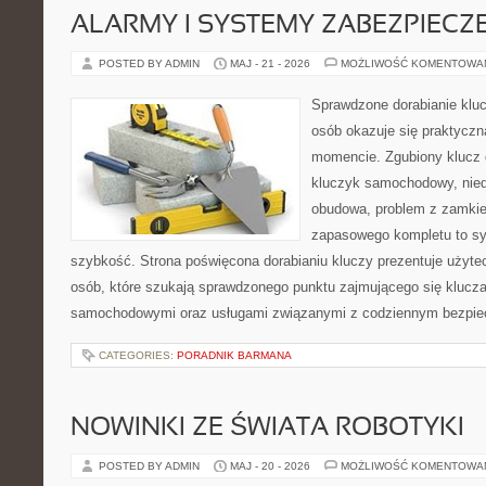
ALARMY I SYSTEMY ZABEZPIECZ
POSTED BY ADMIN
MAJ - 21 - 2026
MOŻLIWOŚĆ KOMENTOWA
Sprawdzone dorabianie klucz
osób okazuje się praktycz
momencie. Zgubiony klucz 
kluczyk samochodowy, niedz
obudowa, problem z zamkie
zapasowego kompletu to syt
szybkość. Strona poświęcona dorabianiu kluczy prezentuje użyte
osób, które szukają sprawdzonego punktu zajmującego się klucz
samochodowymi oraz usługami związanymi z codziennym bezpie
CATEGORIES:
PORADNIK BARMANA
NOWINKI ZE ŚWIATA ROBOTYKI
POSTED BY ADMIN
MAJ - 20 - 2026
MOŻLIWOŚĆ KOMENTOWA