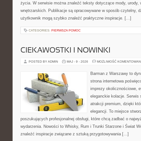
życia. W serwisie można znaleźć teksty dotyczące mody, urody, we
wnętrzarskich. Publikacje są opracowywane w sposób czytelny, 
użytkownik mogą szybko znaleźć praktyczne inspiracje. […]
CATEGORIES:
PIERWSZA POMOC
CIEKAWOSTKI I NOWINKI
POSTED BY ADMIN
MAJ - 9 - 2026
MOŻLIWOŚĆ KOMENTOWAN
Barman z Warszawy to dyna
strona internetowa poświęco
imprezy okolicznościowe, e
eleganckie kolacje. Serwis 
atrakcji premium, dzięki k
elegancji. To miejsce stwor
poszukujących profesjonalnej obsługi, które chcą zadbać o naj
wydarzenia. Nowości to Whisky, Rum i Trunki Starzone i Świat W
znaleźć inspiracje związane z sztuką przygotowywania […]