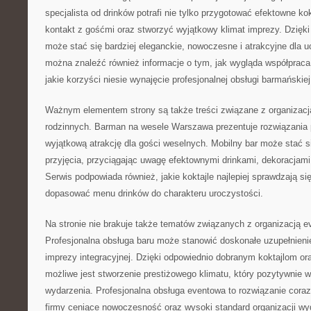
specjalista od drinków potrafi nie tylko przygotować efektowne kok
kontakt z gośćmi oraz stworzyć wyjątkowy klimat imprezy. Dzięk
może stać się bardziej eleganckie, nowoczesne i atrakcyjne dla u
można znaleźć również informacje o tym, jak wygląda współprac
jakie korzyści niesie wynajęcie profesjonalnej obsługi barmańskiej
Ważnym elementem strony są także treści związane z organizacj
rodzinnych. Barman na wesele Warszawa prezentuje rozwiązania
wyjątkową atrakcję dla gości weselnych. Mobilny bar może stać 
przyjęcia, przyciągając uwagę efektownymi drinkami, dekoracjami
Serwis podpowiada również, jakie koktajle najlepiej sprawdzają si
dopasować menu drinków do charakteru uroczystości.
Na stronie nie brakuje także tematów związanych z organizacją 
Profesjonalna obsługa baru może stanowić doskonałe uzupełnienie 
imprezy integracyjnej. Dzięki odpowiednio dobranym koktajlom or
możliwe jest stworzenie prestiżowego klimatu, który pozytywnie w
wydarzenia. Profesjonalna obsługa eventowa to rozwiązanie coraz
firmy ceniące nowoczesność oraz wysoki standard organizacji wy