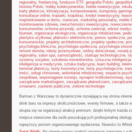
regionalny
,
freelancing
,
fundusze ETF
,
geografia Polski
,
geopolity
historia Polski
,
hobby kolekcjonerskie
,
hotele inwestycyjne
,
inkub
karty płatnicze
,
klimatyzacja
,
kompostowanie
,
komputery gaming
konsultacje online
,
kopiarki
,
krajobraz
,
kredyt inwestycyjny
,
leasi
majsterkowanie w domu
,
manicure
,
marketing personalny
,
meble 
monitorowanie zdrowia
,
nieruchomości inwestycyjne
,
nowoczesne
konsumentów
,
ochrona przyrody
,
ochrona zwierząt
,
odzież medyc
biurowe
,
organizacje ekologiczne
,
organizacje młodzieżowe
,
pedic
plastyka użytkowa
,
płatności elektroniczne
,
pomoc społeczna
,
po
konsumenckie
,
projekty architektoniczne
,
projekty społeczne
,
prz
psychologia kliniczna
,
psychologia społeczna
,
psychologia stoso
remont domów
,
roboty przemysłowe
,
rośliny doniczkowe
,
rozwój 
regionalny
,
salon spa
,
samorządność
,
startupy technologiczne
,
st
systemy socjalne
,
szkolenia menedżerskie
,
sztuczna inteligencja
inteligencja w medycynie
,
sztuka tradycyjna
,
team building
,
telem
terminal płatniczy
,
testy kosmetyczne
,
testy psychologiczne
,
tran
treści
,
usługi chmurowe
,
wolontariat młodzieżowy
,
wsparcie psych
zespołowa
,
wspomaganie rozwoju
,
wynajem krótkoterminowy
,
wys
zarządzanie marketingiem
,
zarządzanie płatnościami
,
zarządzani
zmianami
,
zaufanie publiczne
,
zielone technologie
Barman z Warszawy to dynamicznie rozwijająca się strona intern
drink baru na imprezy okolicznościowe, eventy firmowe, a także e
skupia się na organizacji atrakcji premium, dzięki którym każda z
miejsce stworzone dla osób poszukujących profesjonalnej obsługi
najwyższy poziom organizowanego wydarzenia. Nowości to Whisky
Świat Wódki
. Na stronie można znaleźć inspiracje związane z s