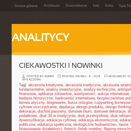
Archiwum
Dziennikarze
Irak
Koks
Strona główna
Spis Tr
ANALITYCY
CIEKAWOSTKI I NOWINKI
POSTED BY ADMIN
POSTED ON MAJ - 9 - 2026
MOŻLIWOŚĆ K
WYŁĄCZONA
Tagi:
akcesoria kreatywne
,
akcesoria medyczne
,
akcesoria wnętr
fundamentalne
,
analizy inwestycyjne
,
analizy techniczne
,
antropo
finansowe
,
aplikacje zdrowotne
,
asertywność
,
aukcje internetowe
badania historyczne
,
bankowość internetowa
,
bezpieczeństwo pub
biznes etyczny
,
blogowanie
,
burza mózgów
,
copywriting biznesow
cyfrowe oszczędzanie
,
depilacja
,
design produktu
,
design thinking
dekoracje
,
dochód pasywny
,
domowe biuro
,
domowe dekoracje
,
d
podatkowe
,
druk 3d w medycynie
,
druk przemysłowy
,
druk rekla
dywersyfikacja
,
edukacja cyfrowa
,
edukacja ekonomiczna
,
edukac
publiczna
,
edukacja społeczna
,
ekologiczne budownictwo
,
fauna
,
finansowanie działalności
,
fintech
,
fintek mobilny
,
flipping nieruc