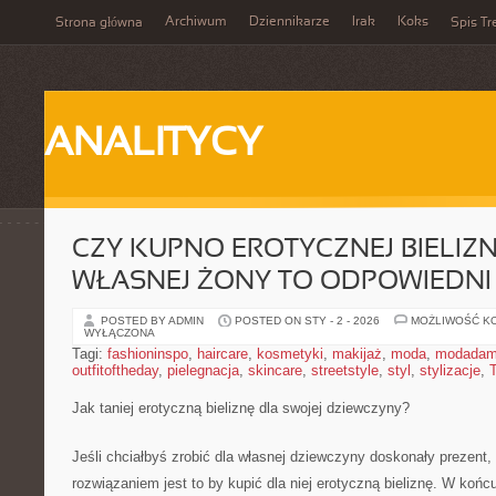
Archiwum
Dziennikarze
Irak
Koks
Strona główna
Spis Tr
ANALITYCY
CZY KUPNO EROTYCZNEJ BIELIZ
WŁASNEJ ŻONY TO ODPOWIEDNI
POSTED BY ADMIN
POSTED ON STY - 2 - 2026
MOŻLIWOŚĆ K
WYŁĄCZONA
Tagi:
fashioninspo
,
haircare
,
kosmetyki
,
makijaż
,
moda
,
modadam
outfitoftheday
,
pielegnacja
,
skincare
,
streetstyle
,
styl
,
stylizacje
,
Jak taniej erotyczną bieliznę dla swojej dziewczyny?
Jeśli chciałbyś zrobić dla własnej dziewczyny doskonały prezent
rozwiązaniem jest to by kupić dla niej erotyczną bieliznę. W koń