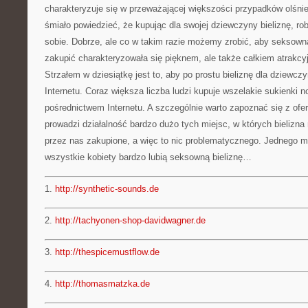
charakteryzuje się w przeważającej większości przypadków olś
śmiało powiedzieć, że kupując dla swojej dziewczyny bieliznę, r
sobie. Dobrze, ale co w takim razie możemy zrobić, aby seksown
zakupić charakteryzowała się pięknem, ale także całkiem atrakc
Strzałem w dziesiątkę jest to, aby po prostu bieliznę dla dziewc
Internetu. Coraz większa liczba ludzi kupuje wszelakie sukienki no
pośrednictwem Internetu. A szczególnie warto zapoznać się z ofer
prowadzi działalność bardzo dużo tych miejsc, w których bielizna
przez nas zakupione, a więc to nic problematycznego. Jednego 
wszystkie kobiety bardzo lubią seksowną bieliznę…
1.
http://synthetic-sounds.de
2.
http://tachyonen-shop-davidwagner.de
3.
http://thespicemustflow.de
4.
http://thomasmatzka.de