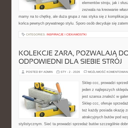
elementów stroju, jak i sł
zezwala na kreowanie własn
mamy na to chętkę, ale duża grupa z nas styka się z komplikacja
końca pewnych prywatnego stylu. Sporo osób decyduje się zatem
CATEGORIES:
INSPIRACJE I CIEKAWOSTKI
KOLEKCJE ZARA, POZWALAJĄ D
ODPOWIEDNI DLA SIEBIE STRÓJ
POSTED BY ADMIN
STY - 2 - 2026
MOŻLIWOŚĆ KOMENTOWAN
Sklep ccc, prowadzi sprzed
jeden z najlepszych sklepó
jest szansa znaleźć w galer
Sklep ccc, oferuje sprzeda
też każdy posiada okazję z
atrakcyjnych butów pod wz
stylistycznym. Sieć ta prowadzi sprzedaż butów szczególnie dobre