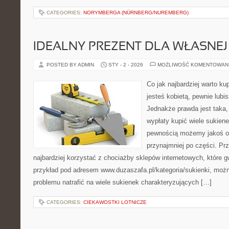
CATEGORIES:
NORYMBERGA (NÜRNBERG/NUREMBERG)
IDEALNY PREZENT DLA WŁASNEJ
POSTED BY ADMIN
STY - 2 - 2026
MOŻLIWOŚĆ KOMENTOWAN
Co jak najbardziej warto kup
jesteś kobietą, pewnie lubi
Jednakże prawda jest taka, 
wypłaty kupić wiele sukiene
pewnością możemy jakoś ob
przynajmniej po części. P
najbardziej korzystać z chociażby sklepów internetowych, które g
przykład pod adresem www.duzaszafa.pl/kategoria/sukienki, moż
problemu natrafić na wiele sukienek charakteryzujących […]
CATEGORIES:
CIEKAWOSTKI LOTNICZE