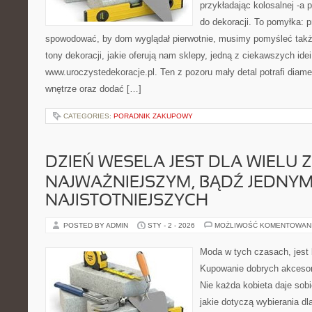
przykładając kolosalnej -a 
do dekoracji. To pomyłka: p
spowodować, by dom wyglądał pierwotnie, musimy pomyśleć tak
tony dekoracji, jakie oferują nam sklepy, jedną z ciekawszych idei
www.uroczystedekoracje.pl. Ten z pozoru mały detal potrafi diame
wnętrze oraz dodać […]
CATEGORIES:
PORADNIK ZAKUPOWY
DZIEŃ WESELA JEST DLA WIELU 
NAJWAŻNIEJSZYM, BĄDŹ JEDNYM
NAJISTOTNIEJSZYCH
POSTED BY ADMIN
STY - 2 - 2026
MOŻLIWOŚĆ KOMENTOWAN
Moda w tych czasach, jest
Kupowanie dobrych akcesor
Nie każda kobieta daje sob
jakie dotyczą wybierania dl