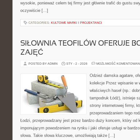
wysokie, ponieważ celem tej firmy jest głównie trafić do gustu sw
oczywiście […]
CATEGORIES:
KULTOWE MARKI I PROJEKTANCI
SIŁOWNIA TEOFILÓW OFERUJE B
ZAJĘĆ
POSTED BY ADMIN
STY - 2 - 2026
MOŻLIWOŚĆ KOMENTOWAN
Odzież damska agatare, ofe
kolekcje Przez wpisanie w 
właściwych haseł (np.: dobr
tampodruk Łódź), istnieje 
strony internetowej firmy, kt
przeprowadzaniem tego rodz
Łodzi, przeprowadzany jest przez bardzo duży koncern, który od ki
imponującym powodzeniem na rynku i jaki oferuje usługi w bardz
słowa. Takie słowa kluczowe, umożliwiają także […]