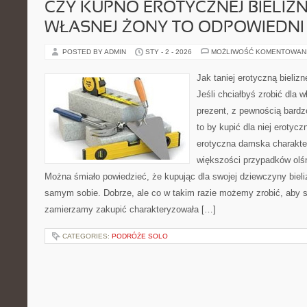
CZY KUPNO EROTYCZNEJ BIELIZ
WŁASNEJ ŻONY TO ODPOWIEDNI
POSTED BY ADMIN
STY - 2 - 2026
MOŻLIWOŚĆ KOMENTOWAN
Jak taniej erotyczną bieliz
Jeśli chciałbyś zrobić dla
prezent, z pewnością bardz
to by kupić dla niej erotycz
erotyczna damska charakte
większości przypadków ol
Można śmiało powiedzieć, że kupując dla swojej dziewczyny bieli
samym sobie. Dobrze, ale co w takim razie możemy zrobić, aby s
zamierzamy zakupić charakteryzowała […]
CATEGORIES:
PODRÓŻE SOLO