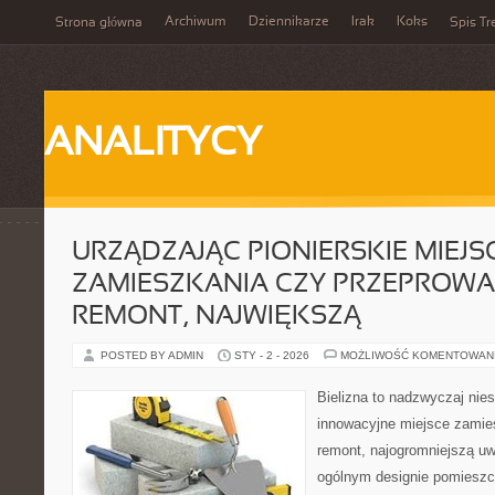
Archiwum
Dziennikarze
Irak
Koks
Strona główna
Spis Tr
ANALITYCY
URZĄDZAJĄC PIONIERSKIE MIEJS
ZAMIESZKANIA CZY PRZEPROW
REMONT, NAJWIĘKSZĄ
POSTED BY ADMIN
STY - 2 - 2026
MOŻLIWOŚĆ KOMENTOWAN
Bielizna to nadzwyczaj nie
innowacyjne miejsce zamie
remont, najogromniejszą u
ogólnym designie pomieszcz