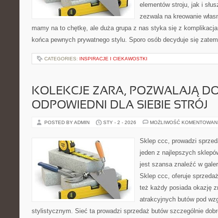
elementów stroju, jak i sł
zezwala na kreowanie własn
mamy na to chętkę, ale duża grupa z nas styka się z komplikacja
końca pewnych prywatnego stylu. Sporo osób decyduje się zatem
CATEGORIES:
INSPIRACJE I CIEKAWOSTKI
KOLEKCJE ZARA, POZWALAJĄ D
ODPOWIEDNI DLA SIEBIE STRÓJ
POSTED BY ADMIN
STY - 2 - 2026
MOŻLIWOŚĆ KOMENTOWAN
Sklep ccc, prowadzi sprzed
jeden z najlepszych sklepó
jest szansa znaleźć w galer
Sklep ccc, oferuje sprzeda
też każdy posiada okazję z
atrakcyjnych butów pod wz
stylistycznym. Sieć ta prowadzi sprzedaż butów szczególnie dobre