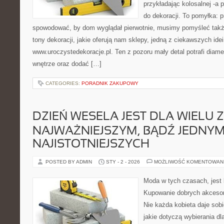
przykładając kolosalnej -a 
do dekoracji. To pomyłka: p
spowodować, by dom wyglądał pierwotnie, musimy pomyśleć tak
tony dekoracji, jakie oferują nam sklepy, jedną z ciekawszych idei
www.uroczystedekoracje.pl. Ten z pozoru mały detal potrafi diame
wnętrze oraz dodać […]
CATEGORIES:
PORADNIK ZAKUPOWY
DZIEŃ WESELA JEST DLA WIELU 
NAJWAŻNIEJSZYM, BĄDŹ JEDNYM
NAJISTOTNIEJSZYCH
POSTED BY ADMIN
STY - 2 - 2026
MOŻLIWOŚĆ KOMENTOWAN
Moda w tych czasach, jest
Kupowanie dobrych akcesor
Nie każda kobieta daje sob
jakie dotyczą wybierania dl