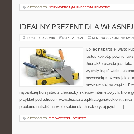
CATEGORIES:
NORYMBERGA (NÜRNBERG/NUREMBERG)
IDEALNY PREZENT DLA WŁASNEJ
POSTED BY ADMIN
STY - 2 - 2026
MOŻLIWOŚĆ KOMENTOWAN
Co jak najbardziej warto kup
jesteś kobietą, pewnie lubi
Jednakże prawda jest taka, 
wypłaty kupić wiele sukiene
pewnością możemy jakoś ob
przynajmniej po części. P
najbardziej korzystać z chociażby sklepów internetowych, które g
przykład pod adresem www.duzaszafa.pl/kategoria/sukienki, moż
problemu natrafić na wiele sukienek charakteryzujących […]
CATEGORIES:
CIEKAWOSTKI LOTNICZE