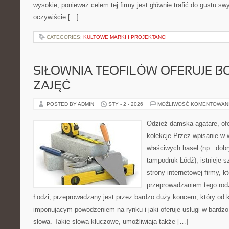
wysokie, ponieważ celem tej firmy jest głównie trafić do gustu sw
oczywiście […]
CATEGORIES:
KULTOWE MARKI I PROJEKTANCI
SIŁOWNIA TEOFILÓW OFERUJE B
ZAJĘĆ
POSTED BY ADMIN
STY - 2 - 2026
MOŻLIWOŚĆ KOMENTOWAN
Odzież damska agatare, ofe
kolekcje Przez wpisanie w 
właściwych haseł (np.: dobr
tampodruk Łódź), istnieje 
strony internetowej firmy, kt
przeprowadzaniem tego rodz
Łodzi, przeprowadzany jest przez bardzo duży koncern, który od ki
imponującym powodzeniem na rynku i jaki oferuje usługi w bardz
słowa. Takie słowa kluczowe, umożliwiają także […]