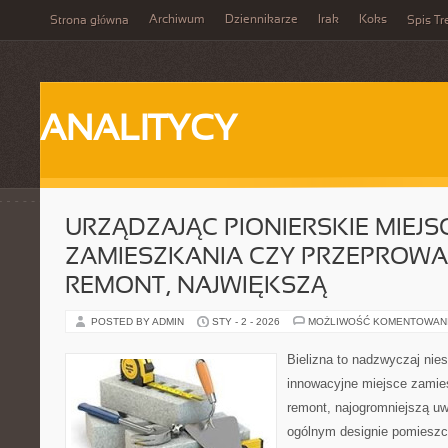
Archiwum
Dziennikarze
Irak
Koks
Strona główna
Spis Tr
ANALITYCY
URZĄDZAJĄC PIONIERSKIE MIEJS
ZAMIESZKANIA CZY PRZEPROW
REMONT, NAJWIĘKSZĄ
POSTED BY ADMIN
STY - 2 - 2026
MOŻLIWOŚĆ KOMENTOWAN
Bielizna to nadzwyczaj nie
innowacyjne miejsce zamie
remont, najogromniejszą u
ogólnym designie pomieszcz