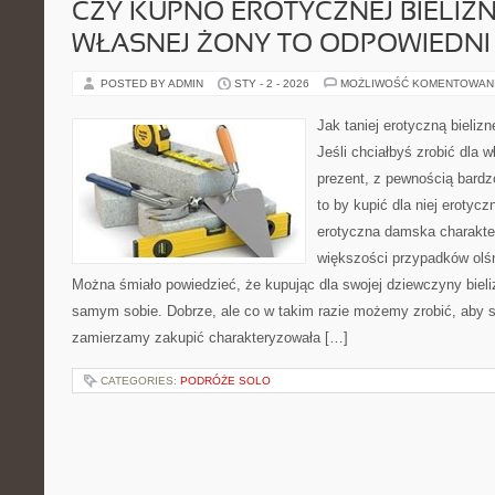
CZY KUPNO EROTYCZNEJ BIELIZ
WŁASNEJ ŻONY TO ODPOWIEDNI
POSTED BY ADMIN
STY - 2 - 2026
MOŻLIWOŚĆ KOMENTOWAN
Jak taniej erotyczną bieliz
Jeśli chciałbyś zrobić dla
prezent, z pewnością bardz
to by kupić dla niej erotycz
erotyczna damska charakte
większości przypadków ol
Można śmiało powiedzieć, że kupując dla swojej dziewczyny bieli
samym sobie. Dobrze, ale co w takim razie możemy zrobić, aby s
zamierzamy zakupić charakteryzowała […]
CATEGORIES:
PODRÓŻE SOLO