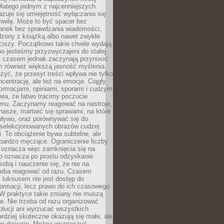
latego jednym z najcenniejszych
zuje się umiejętność wyłączania się
hwilę. Może to być spacer bez
ranek bez sprawdzania wiadomości,
dzony z książką albo nawet zwykłe
ciszy. Początkowo takie chwile wydają
bo jesteśmy przyzwyczajeni do stałej
 Z czasem jednak zaczynają przynosić
m również większą jasność myślenia.
yć, że przesyt treści wpływa nie tylko
centrację, ale też na emocje. Ciągły
formacjami, opiniami, sporami i cudzym
ia, że łatwo tracimy poczucie
tmu. Zaczynamy reagować na nastroje,
 nasze, martwić się sprawami, na które
ływu, oraz porównywać się do
yselekcjonowanych obrazów cudzej
. To obciążenie bywa subtelne, ale
 bardzo męczące. Ograniczenie liczby
 oznacza więc zamknięcia się na
to oznacza po prostu odzyskanie
sobą i nauczenie się, że nie na
zeba reagować od razu. Czasem
 luksusem nie jest dostęp do
formacji, lecz prawo do ich czasowego
 W praktyce takie zmiany nie muszą
e. Nie trzeba od razu organizować
olucji ani wyrzucać wszystkich
rdziej skuteczne okazują się małe, ale
e decyzje. Można wyznaczyć