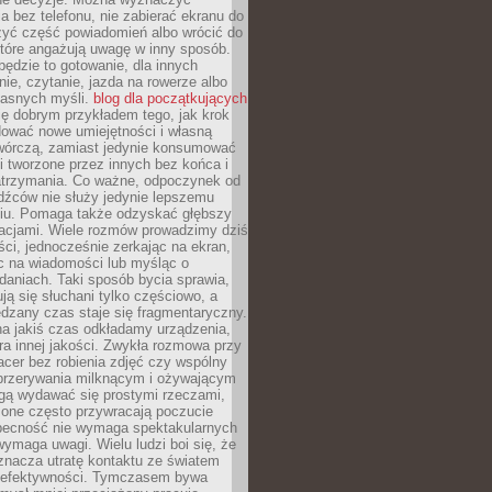
 bez telefonu, nie zabierać ekranu do
zyć część powiadomień albo wrócić do
które angażują uwagę w inny sposób.
będzie to gotowanie, dla innych
ie, czytanie, jazda na rowerze albo
łasnych myśli.
blog dla początkujących
ę dobrym przykładem tego, jak krok
dować nowe umiejętności i własną
twórczą, zamiast jedynie konsumować
i tworzone przez innych bez końca i
zatrzymania. Co ważne, odpoczynek od
dźców nie służy jedynie lepszemu
u. Pomaga także odzyskać głębszy
lacjami. Wiele rozmów prowadzimy dziś
ci, jednocześnie zerkając na ekran,
c na wiadomości lub myśląc o
daniach. Taki sposób bycia sprawia,
ują się słuchani tylko częściowo, a
dzany czas staje się fragmentaryczny.
na jakiś czas odkładamy urządzenia,
era innej jakości. Zwykła rozmowa przy
acer bez robienia zdjęć czy wspólny
 przerywania milknącym i ożywającym
ą wydawać się prostymi rzeczami,
 one często przywracają poczucie
Obecność nie wymaga spektakularnych
wymaga uwagi. Wielu ludzi boi się, że
znacza utratę kontaktu ze światem
 efektywności. Tymczasem bywa