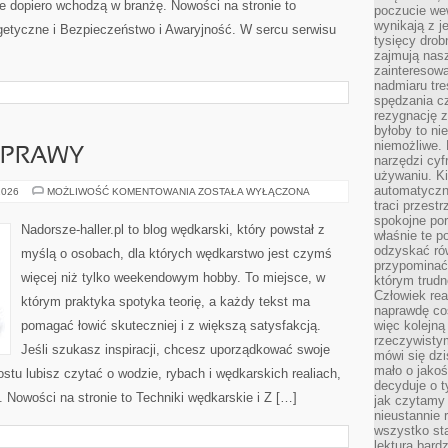
óre dopiero wchodzą w branżę. Nowości na stronie to
poczucie we
wynikają z j
tyczne i Bezpieczeństwo i Awaryjność. W sercu serwisu
tysięcy drob
zajmują nasz
zainteresow
nadmiaru tre
spędzania cz
rezygnację z
byłoby to n
niemożliwe. 
YPRAWY
narzędzi cyf
używaniu. Ki
automatyczn
EKSPEDYCJE
2026
MOŻLIWOŚĆ KOMENTOWANIA
ZOSTAŁA WYŁĄCZONA
I
traci przestr
WYPRAWY
spokojne po
Nadorsze-haller.pl to blog wędkarski, który powstał z
właśnie te p
odzyskać ró
myślą o osobach, dla których wędkarstwo jest czymś
przypominać
więcej niż tylko weekendowym hobby. To miejsce, w
którym trud
Człowiek rea
którym praktyka spotyka teorię, a każdy tekst ma
naprawdę co
pomagać łowić skuteczniej i z większą satysfakcją.
więc kolejną
rzeczywistym
Jeśli szukasz inspiracji, chcesz uporządkować swoje
mówi się dzi
mało o jakoś
stu lubisz czytać o wodzie, rybach i wędkarskich realiach,
decyduje o t
 Nowości na stronie to Techniki wędkarskie i Z […]
jak czytamy 
nieustannie 
wszystko sta
lektura bard