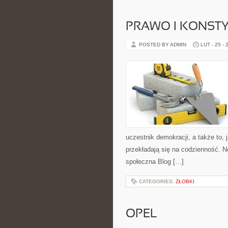
PRAWO I KONST
POSTED BY ADMIN
LUT - 25 - 
uczestnik demokracji, a także to
przekładają się na codzienność. Now
społeczna Blog […]
CATEGORIES:
ŻŁOBKI
OPEL