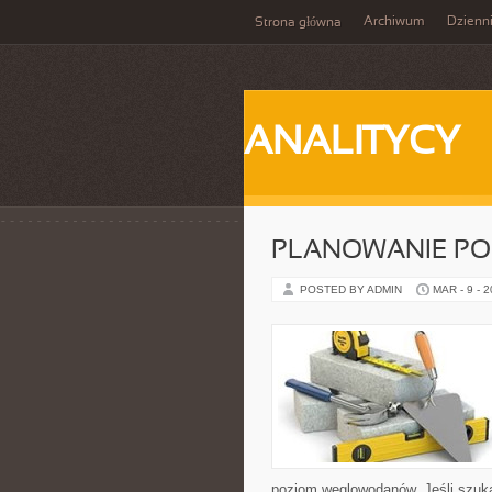
Archiwum
Dzienn
Strona główna
ANALITYCY
PLANOWANIE PO
POSTED BY ADMIN
MAR - 9 - 
poziom węglowodanów. Jeśli szukas