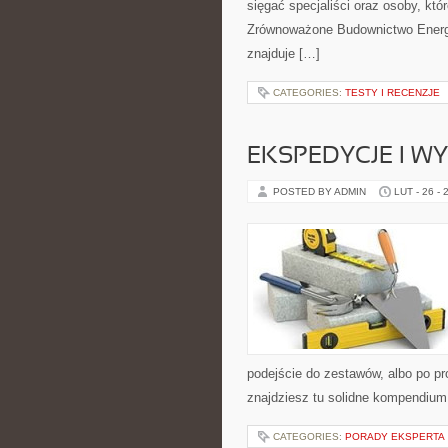
sięgać specjaliści oraz osoby, kt
Zrównoważone Budownictwo Energe
znajduje […]
CATEGORIES:
TESTY I RECENZJE
EKSPEDYCJE I W
POSTED BY ADMIN
LUT - 26 - 
podejście do zestawów, albo po pro
znajdziesz tu solidne kompendium.
CATEGORIES:
PORADY EKSPERTA