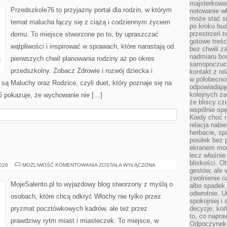
12
majsterkowan
MIESIĘCY)
Przedszkole76 to przyjazny portal dla rodzin, w którym
notowanie w
może stać si
temat malucha łączy się z ciążą i codziennym życiem
po kroku bu
przestrzeń 
domu. To miejsce stworzone po to, by upraszczać
gotowe treśc
wątpliwości i inspirować w sprawach, które narastają od
bez chwili 
nadmiaru bo
pierwszych chwil planowania rodziny aż po okres
samopoczuci
przedszkolny. Zobacz Zdrowie i rozwój dziecka i
kontakt z re
w półobecnoś
ą Maluchy oraz Rodzice, czyli duet, który poznaje się na
odpowiadają
kolejnych za
6 pokazuje, że wychowanie nie […]
że bliscy cz
wspólnie spę
Kiedy choć 
relacja nabi
herbacie, sp
posiłek bez
ekranem mog
lecz właśnie
bliskości. 
FLORENCJA
2026
MOŻLIWOŚĆ KOMENTOWANIA
ZOSTAŁA WYŁĄCZONA
gestów, ale 
zwolnienie o
MojeSalento.pl to wyjazdowy blog stworzony z myślą o
albo spadek
odwrotnie. U
osobach, które chcą odkryć Włochy nie tylko przez
spokojniej i
pryzmat pocztówkowych kadrów, ale też przez
decyzje, koń
to, co napra
prawdziwy rytm miast i miasteczek. To miejsce, w
Odpoczynek o