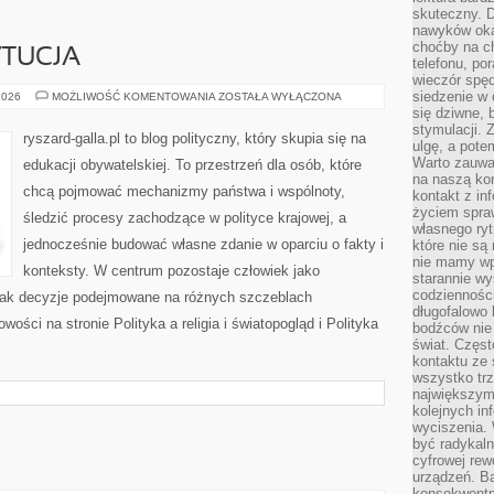
skuteczny. D
nawyków oka
choćby na c
YTUCJA
telefonu, po
wieczór spę
siedzenie w 
PRAWO
2026
MOŻLIWOŚĆ KOMENTOWANIA
ZOSTAŁA WYŁĄCZONA
I
się dziwne, 
KONSTYTUCJA
stymulacji.
ryszard-galla.pl to blog polityczny, który skupia się na
ulgę, a pote
Warto zauważ
edukacji obywatelskiej. To przestrzeń dla osób, które
na naszą kon
chcą pojmować mechanizmy państwa i wspólnoty,
kontakt z in
życiem spraw
śledzić procesy zachodzące w polityce krajowej, a
własnego ry
jednocześnie budować własne zdanie w oparciu o fakty i
które nie są
nie mamy wp
konteksty. W centrum pozostaje człowiek jako
starannie w
codzienności
, jak decyzje podejmowane na różnych szczeblach
długofalowo
ości na stronie Polityka a religia i światopogląd i Polityka
bodźców nie
świat. Częs
kontaktu ze 
wszystko tr
największym
kolejnych in
wyciszenia.
być radykaln
cyfrowej rew
urządzeń. Ba
konsekwentn