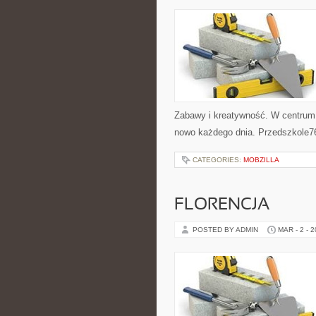
Zabawy i kreatywność. W centrum s
nowo każdego dnia. Przedszkole7
CATEGORIES:
MOBZILLA
FLORENCJA
POSTED BY ADMIN
MAR - 2 - 