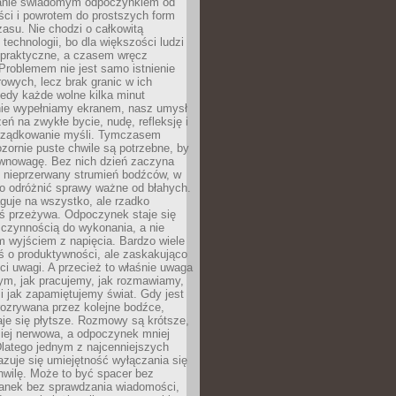
anie świadomym odpoczynkiem od
ści i powrotem do prostszych form
asu. Nie chodzi o całkowitą
 technologii, bo dla większości ludzi
iepraktyczne, a czasem wręcz
Problemem nie jest samo istnienie
rowych, lecz brak granic w ich
edy każde wolne kilka minut
ie wypełniamy ekranem, nasz umysł
zeń na zwykłe bycie, nudę, refleksję i
rządkowanie myśli. Tymczasem
ozornie puste chwile są potrzebne, by
wnowagę. Bez nich dzień zaczyna
 nieprzerwany strumień bodźców, w
no odróżnić sprawy ważne od błahych.
guje na wszystko, ale rzadko
ś przeżywa. Odpoczynek staje się
 czynnością do wykonania, a nie
 wyjściem z napięcia. Bardzo wiele
ś o produktywności, ale zaskakująco
ci uwagi. A przecież to właśnie uwaga
ym, jak pracujemy, jak rozmawiamy,
i jak zapamiętujemy świat. Gdy jest
rozrywana przez kolejne bodźce,
je się płytsze. Rozmowy są krótsze,
ziej nerwowa, a odpoczynek mniej
latego jednym z najcenniejszych
zuje się umiejętność wyłączania się
hwilę. Może to być spacer bez
ranek bez sprawdzania wiadomości,