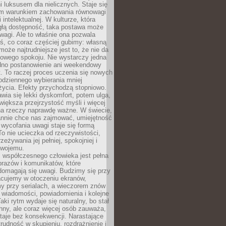
 luksusem dla nielicznych. Staje się
m warunkiem zachowania równowagi
 intelektualnej. W kulturze, która
ągłą dostępność, taka postawa może
agi. Ale to właśnie ona pozwala
ś, co coraz częściej gubimy: własną
oże najtrudniejsze jest to, że nie da
towego spokoju. Nie wystarczy jedna
edno postanowienie ani weekendowy
. To raczej proces uczenia się nowych
odziennego wybierania mniej
życia. Efekty przychodzą stopniowo.
awia się lekki dyskomfort, potem ulga,
iększa przejrzystość myśli i więcej
na rzeczy naprawdę ważne. W świecie,
annie chce nas zajmować, umiejętność
wycofania uwagi staje się formą
 To nie ucieczka od rzeczywistości,
zeżywania jej pełniej, spokojniej i
swojemu.
 współczesnego człowieka jest pełna
razów i komunikatów, które
domagają się uwagi. Budzimy się przy
racujemy w otoczeniu ekranów,
 przy serialach, a wieczorem znów
wiadomości, powiadomienia i kolejne
aki rytm wydaje się naturalny, bo stał
hny, ale coraz więcej osób zauważa,
taje bez konsekwencji. Narastające
rudność w skupieniu, rozdrażnienie i