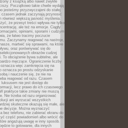
dzony z książką albo nawet zwykłe
ciszy. Początkowo takie chwile wydają
bo jesteśmy przyzwyczajeni do stałej
 Z czasem jednak zaczynają przynosić
m również większą jasność myślenia.
yć, że przesyt treści wpływa nie tylko
centrację, ale też na emocje. Ciągły
formacjami, opiniami, sporami i cudzym
ia, że łatwo tracimy poczucie
tmu. Zaczynamy reagować na nastroje,
 nasze, martwić się sprawami, na które
ływu, oraz porównywać się do
yselekcjonowanych obrazów cudzej
. To obciążenie bywa subtelne, ale
 bardzo męczące. Ograniczenie liczby
 oznacza więc zamknięcia się na
to oznacza po prostu odzyskanie
sobą i nauczenie się, że nie na
zeba reagować od razu. Czasem
 luksusem nie jest dostęp do
formacji, lecz prawo do ich czasowego
 W praktyce takie zmiany nie muszą
e. Nie trzeba od razu organizować
olucji ani wyrzucać wszystkich
rdziej skuteczne okazują się małe, ale
e decyzje. Można wyznaczyć
 bez telefonu, nie zabierać ekranu do
zyć część powiadomień albo wrócić do
które angażują uwagę w inny sposób.
będzie to gotowanie, dla innych