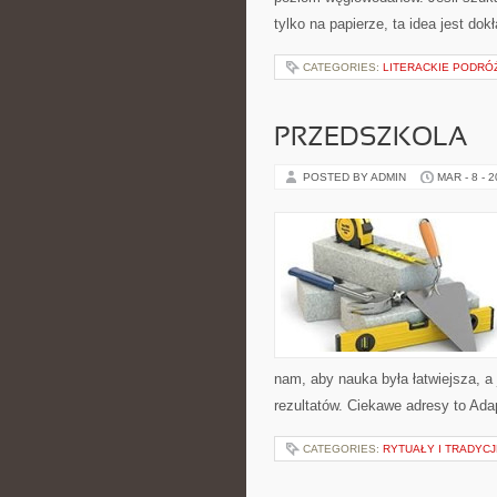
tylko na papierze, ta idea jest do
CATEGORIES:
LITERACKIE PODRÓŻ
PRZEDSZKOLA
POSTED BY ADMIN
MAR - 8 - 
nam, aby nauka była łatwiejsza, a
rezultatów. Ciekawe adresy to Ada
CATEGORIES:
RYTUAŁY I TRADYCJ