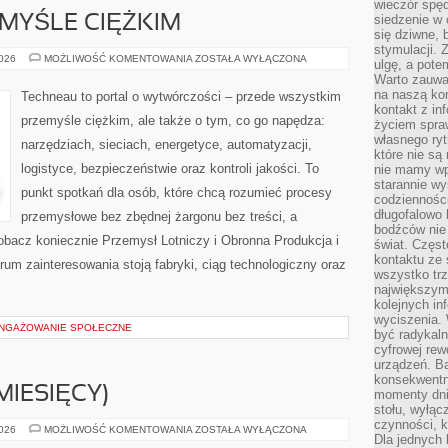
wieczór spę
siedzenie w 
MYŚLE CIĘŻKIM
się dziwne, 
stymulacji.
ZAWODY
2026
MOŻLIWOŚĆ KOMENTOWANIA
ZOSTAŁA WYŁĄCZONA
ulgę, a pote
W
Warto zauważ
PRZEMYŚLE
CIĘŻKIM
na naszą kon
Techneau to portal o wytwórczości – przede wszystkim
kontakt z in
przemyśle ciężkim, ale także o tym, co go napędza:
życiem spraw
własnego ry
narzędziach, sieciach, energetyce, automatyzacji,
które nie są
logistyce, bezpieczeństwie oraz kontroli jakości. To
nie mamy wp
starannie w
punkt spotkań dla osób, które chcą rozumieć procesy
codzienności
długofalowo
przemysłowe bez zbędnej żargonu bez treści, a
bodźców nie
obacz koniecznie Przemysł Lotniczy i Obronna Produkcja i
świat. Częs
kontaktu ze 
um zainteresowania stoją fabryki, ciąg technologiczny oraz
wszystko tr
największym
kolejnych in
wyciszenia.
ANGAŻOWANIE SPOŁECZNE
być radykaln
cyfrowej rew
urządzeń. Ba
konsekwentn
MIESIĘCY)
momenty dnia
stołu, wyłąc
czynności, 
NIEMOWLĘ
2026
MOŻLIWOŚĆ KOMENTOWANIA
ZOSTAŁA WYŁĄCZONA
Dla jednych 
(0–