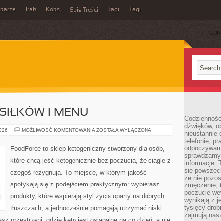
ikarze
Irak
Koks
Tagi
Tagi
Spis Treści
SUB
SIŁKÓW I MENU
Codzienność
dźwięków, ob
PLANOWANIE
2026
MOŻLIWOŚĆ KOMENTOWANIA
ZOSTAŁA WYŁĄCZONA
nieustannie 
POSIŁKÓW
telefonie, p
I
MENU
odpoczywamy
FoodForce to sklep ketogeniczny stworzony dla osób,
sprawdzamy 
które chcą jeść ketogenicznie bez poczucia, że ciągle z
informacje. T
się powszec
czegoś rezygnują. To miejsce, w którym jakość
że nie pozos
spotykają się z podejściem praktycznym: wybierasz
zmęczenie, t
poczucie we
produkty, które wspierają styl życia oparty na dobrych
wynikają z j
tysięcy drob
tłuszczach, a jednocześnie pomagają utrzymać niski
zajmują nasz
z przestrzeni, gdzie keto jest osiągalne na co dzień, a nie