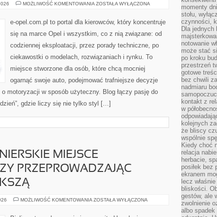
OPEL
2026
MOŻLIWOŚĆ KOMENTOWANIA
ZOSTAŁA WYŁĄCZONA
momenty dnia
stołu, wyłąc
czynności, 
e-opel.com.pl to portal dla kierowców, który koncentruje
Dla jednych 
się na marce Opel i wszystkim, co z nią związane: od
majsterkowan
notowanie w
codziennej eksploatacji, przez porady techniczne, po
może stać si
ciekawostki o modelach, rozwiązaniach i rynku. To
po kroku bu
przestrzeń 
miejsce stworzone dla osób, które chcą mocniej
gotowe treśc
bez chwili 
ogarnąć swoje auto, podejmować trafniejsze decyzje
nadmiaru bo
 o motoryzacji w sposób użyteczny. Blog łączy pasję do
samopoczuci
kontakt z re
eń”, gdzie liczy się nie tylko styl […]
w półobecnoś
odpowiadają
kolejnych za
że bliscy cz
wspólnie spę
Kiedy choć 
relacja nabi
NIERSKIE MIEJSCE
herbacie, sp
posiłek bez
CZY PRZEPROWADZAJĄC
ekranem mog
ĘKSZĄ
lecz właśnie
bliskości. 
gestów, ale 
URZĄDZAJĄC
026
MOŻLIWOŚĆ KOMENTOWANIA
ZOSTAŁA WYŁĄCZONA
zwolnienie o
PIONIERSKIE
albo spadek
MIEJSCE
ZAMIESZKANIA