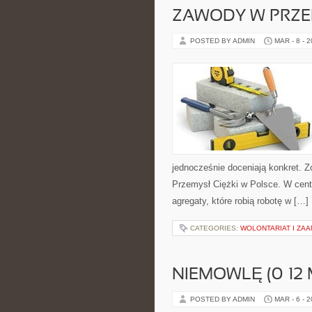
ZAWODY W PRZE
POSTED BY ADMIN
MAR - 8 - 
jednocześnie doceniają konkret. Z
Przemysł Ciężki w Polsce. W centr
agregaty, które robią robotę w […]
CATEGORIES:
WOLONTARIAT I ZA
NIEMOWLĘ (0–12 
POSTED BY ADMIN
MAR - 6 - 