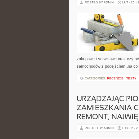
POSTED BY ADMIN
LUT - 25 - 
zakupowe i serwisowe oraz czytać
samochodów z podejściem „na co dzi
CATEGORIES:
RECENZJE I TESTY
URZĄDZAJĄC PIO
ZAMIESZKANIA 
REMONT, NAJWI
POSTED BY ADMIN
STY - 2 - 2