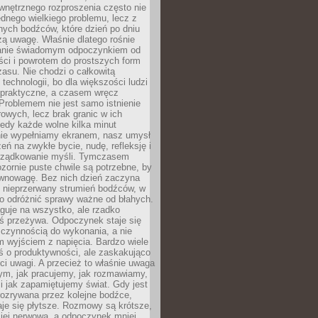
wnętrznego rozproszenia często nie
ednego wielkiego problemu, lecz z
nych bodźców, które dzień po dniu
ą uwagę. Właśnie dlatego rośnie
anie świadomym odpoczynkiem od
ści i powrotem do prostszych form
asu. Nie chodzi o całkowitą
 technologii, bo dla większości ludzi
iepraktyczne, a czasem wręcz
Problemem nie jest samo istnienie
rowych, lecz brak granic w ich
edy każde wolne kilka minut
ie wypełniamy ekranem, nasz umysł
zeń na zwykłe bycie, nudę, refleksję i
rządkowanie myśli. Tymczasem
ozornie puste chwile są potrzebne, by
wnowagę. Bez nich dzień zaczyna
 nieprzerwany strumień bodźców, w
no odróżnić sprawy ważne od błahych.
guje na wszystko, ale rzadko
ś przeżywa. Odpoczynek staje się
 czynnością do wykonania, a nie
 wyjściem z napięcia. Bardzo wiele
ś o produktywności, ale zaskakująco
ci uwagi. A przecież to właśnie uwaga
ym, jak pracujemy, jak rozmawiamy,
i jak zapamiętujemy świat. Gdy jest
rozrywana przez kolejne bodźce,
je się płytsze. Rozmowy są krótsze,
ziej nerwowa, a odpoczynek mniej