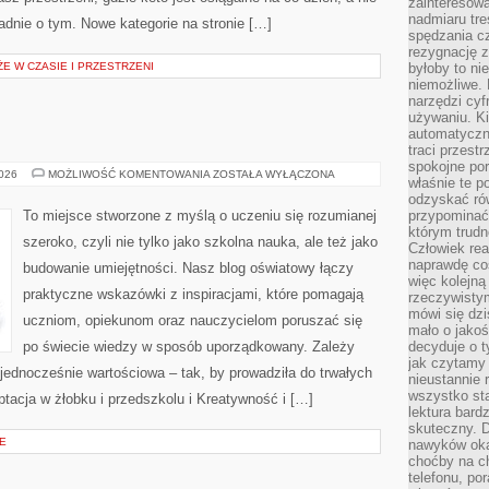
zainteresow
nadmiaru tre
kładnie o tym. Nowe kategorie na stronie […]
spędzania cz
rezygnację z
E W CZASIE I PRZESTRZENI
byłoby to n
niemożliwe. 
narzędzi cyf
używaniu. Ki
automatyczn
traci przestr
spokojne po
PRZEDSZKOLA
2026
MOŻLIWOŚĆ KOMENTOWANIA
ZOSTAŁA WYŁĄCZONA
właśnie te p
odzyskać ró
To miejsce stworzone z myślą o uczeniu się rozumianej
przypominać
którym trud
szeroko, czyli nie tylko jako szkolna nauka, ale też jako
Człowiek rea
naprawdę co
budowanie umiejętności. Nasz blog oświatowy łączy
więc kolejną
praktyczne wskazówki z inspiracjami, które pomagają
rzeczywistym
mówi się dzi
uczniom, opiekunom oraz nauczycielom poruszać się
mało o jakoś
po świecie wiedzy w sposób uporządkowany. Zależy
decyduje o t
jak czytamy 
 jednocześnie wartościowa – tak, by prowadziła do trwałych
nieustannie 
wszystko sta
ptacja w żłobku i przedszkolu i Kreatywność i […]
lektura bard
skuteczny. D
E
nawyków oka
choćby na c
telefonu, po