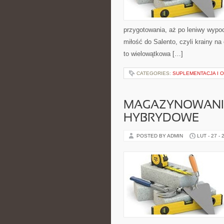
przygotowania, aż po leniwy wypo
miłość do Salento, czyli krainy na
to wielowątkowa […]
CATEGORIES:
SUPLEMENTACJA I 
MAGAZYNOWANIE 
HYBRYDOWE
POSTED BY ADMIN
LUT - 27 - 