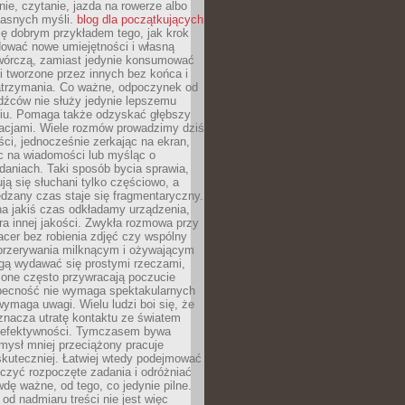
ie, czytanie, jazda na rowerze albo
łasnych myśli.
blog dla początkujących
ę dobrym przykładem tego, jak krok
dować nowe umiejętności i własną
twórczą, zamiast jedynie konsumować
i tworzone przez innych bez końca i
zatrzymania. Co ważne, odpoczynek od
dźców nie służy jedynie lepszemu
u. Pomaga także odzyskać głębszy
lacjami. Wiele rozmów prowadzimy dziś
ci, jednocześnie zerkając na ekran,
c na wiadomości lub myśląc o
daniach. Taki sposób bycia sprawia,
ują się słuchani tylko częściowo, a
dzany czas staje się fragmentaryczny.
na jakiś czas odkładamy urządzenia,
era innej jakości. Zwykła rozmowa przy
acer bez robienia zdjęć czy wspólny
 przerywania milknącym i ożywającym
ą wydawać się prostymi rzeczami,
 one często przywracają poczucie
Obecność nie wymaga spektakularnych
wymaga uwagi. Wielu ludzi boi się, że
znacza utratę kontaktu ze światem
 efektywności. Tymczasem bywa
mysł mniej przeciążony pracuje
 skuteczniej. Łatwiej wtedy podejmować
czyć rozpoczęte zadania i odróżniać
wdę ważne, od tego, co jedynie pilne.
d nadmiaru treści nie jest więc