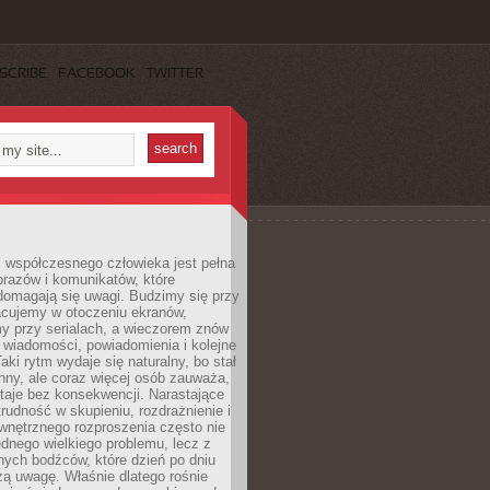
SCRIBE
FACEBOOK
TWITTER
 współczesnego człowieka jest pełna
razów i komunikatów, które
domagają się uwagi. Budzimy się przy
racujemy w otoczeniu ekranów,
 przy serialach, a wieczorem znów
wiadomości, powiadomienia i kolejne
aki rytm wydaje się naturalny, bo stał
hny, ale coraz więcej osób zauważa,
taje bez konsekwencji. Narastające
rudność w skupieniu, rozdrażnienie i
wnętrznego rozproszenia często nie
ednego wielkiego problemu, lecz z
nych bodźców, które dzień po dniu
ą uwagę. Właśnie dlatego rośnie