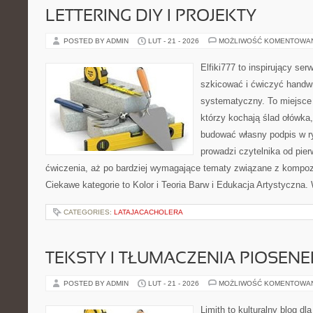
LETTERING DIY I PROJEKTY
POSTED BY ADMIN
LUT - 21 - 2026
MOŻLIWOŚĆ KOMENTOWA
Elfiki777 to inspirujący ser
szkicować i ćwiczyć handwr
systematyczny. To miejsce 
którzy kochają ślad ołówka,
budować własny podpis w r
prowadzi czytelnika od pier
ćwiczenia, aż po bardziej wymagające tematy związane z kompozyc
Ciekawe kategorie to Kolor i Teoria Barw i Edukacja Artystyczna.
CATEGORIES:
LATAJACACHOLERA
TEKSTY I TŁUMACZENIA PIOSENE
POSTED BY ADMIN
LUT - 21 - 2026
MOŻLIWOŚĆ KOMENTOWA
Limith to kulturalny blog dl