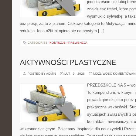
jednocześnie nie lubią treni
znajdziesz treści, które po
wysmuklić sylwetkę, a tak
bez presji, za to z planem. Ciekawe kategorie to Motywacja i min
redukcja. Idea o2fit.pl opiera się na prostym […]
CATEGORIES:
KONTUZJE I PREWENCJA
AKTYWNOŚCI PLASTYCZNE
POSTED BY ADMIN
LUT - 9 - 2026
MOŻLIWOŚĆ KOMENTOWAN
PRZEDSZKOLE NA 5 – worta
To kompendium, w którym n
prowadzące dziecko przez 
praktyczne wskazówki. Stro
sytuacjach związanych z o
kontaktami rówieśniczymi 
wczesnodziecięcym. Polecamy Inspiracje dla nauczycieli i Przestr