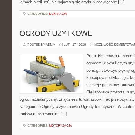
łamach MediluxClinic pojawiają się artykuły poświęcone […]
CATEGORIES:
DSKRAKOW
OGRODY UŻYTKOWE
POSTED BY ADMIN
LUT - 17 - 2026
MOŻLIWOŚĆ KOMENTOWA
Portal Hellerówka to porad
ogrodom w określonym styl
pomaga stworzyć piękny og
koncepcja spotyka się z kon
selekcję gatunków, surowców 
Cię japońska prostota, rust
ogród naturalistyczny, znajdziesz tu wskazówki, jak przełożyć sty
Kategorie to Ogrody przydomowe i Ogrody tematyczne. W centru
motywem przewodnim: […]
CATEGORIES:
MOTORYZACJA