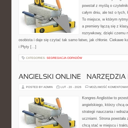
powstał z myślą o czytelni
całym dniu, ale też o tych,
To miejsce, w którym rytmy
a premiery łączą się z kla
rozrywkowy, dzięki czemu m
osobista i daje się czytać tak samo łatwo, jak chłonie. Ciekawe k
i Płyty […]
CATEGORIES:
SEGREGACJA ODPADÓW
ANGIELSKI ONLINE – NARZĘDZIA 
POSTED BY ADMIN
LUT - 20 - 2026
MOŻLIWOŚĆ KOMENTOWA
Kongres Anglistów to przest
angielskiego, którzy chcą
strategii nauczania i wdraż
uczniami. Strona powstała 
chcą stać w miejscu i trakt