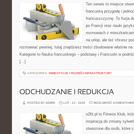
Ten serwis to miejsce stwor
francuską przygodę i jedno
francuszczyznę. To fuzja 
po Francji oraz nauki języka
rozmowach z mieszkańcami
na urlop, ale też chcesz po
rozmawiać pewniej, tutaj znajdziesz treści zbudowane właśnie n
Kategorie to Nauka francuskiego – podstawy i Francuski w podróży
[…]
CATEGORIES:
INWESTYCJE I ROZWÓJ INFRASTRUKTURY
ODCHUDZANIE I REDUKCJA
POSTED BY ADMIN
LUT - 10 - 2026
MOŻLIWOŚĆ KOMENTOWA
o2fit.pl to Fitness Klub, kt
inspiracją do zmiany sylwetk
stworzone dla osób, które 