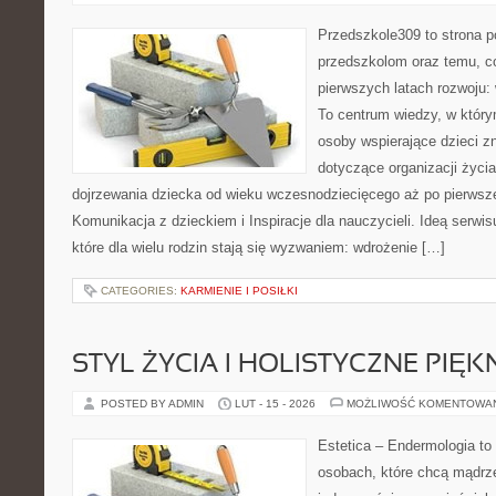
Przedszkole309 to strona p
przedszkolom oraz temu, c
pierwszych latach rozwoju: 
To centrum wiedzy, w który
osoby wspierające dzieci z
dotyczące organizacji życi
dojrzewania dziecka od wieku wczesnodziecięcego aż po pierwsze
Komunikacja z dzieckiem i Inspiracje dla nauczycieli. Ideą serwi
które dla wielu rodzin stają się wyzwaniem: wdrożenie […]
CATEGORIES:
KARMIENIE I POSIŁKI
STYL ŻYCIA I HOLISTYCZNE PIĘ
POSTED BY ADMIN
LUT - 15 - 2026
MOŻLIWOŚĆ KOMENTOWA
Estetica – Endermologia to
osobach, które chcą mądrze