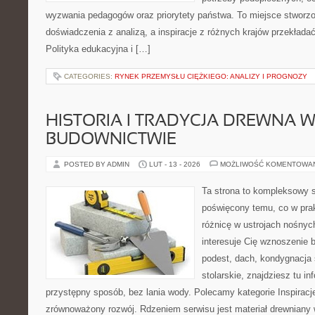
wyzwania pedagogów oraz priorytety państwa. To miejsce stworzon
doświadczenia z analizą, a inspiracje z różnych krajów przekład
Polityka edukacyjna i […]
CATEGORIES:
RYNEK PRZEMYSŁU CIĘŻKIEGO: ANALIZY I PROGNOZY
HISTORIA I TRADYCJA DREWNA 
BUDOWNICTWIE
POSTED BY ADMIN
LUT - 13 - 2026
MOŻLIWOŚĆ KOMENTOWA
Ta strona to kompleksowy 
poświęcony temu, co w prak
różnicę w ustrojach nośnyc
interesuje Cię wznoszenie 
podest, dach, kondygnacja 
stolarskie, znajdziesz tu i
przystępny sposób, bez lania wody. Polecamy kategorie Inspiracje 
zrównoważony rozwój. Rdzeniem serwisu jest materiał drewniany 