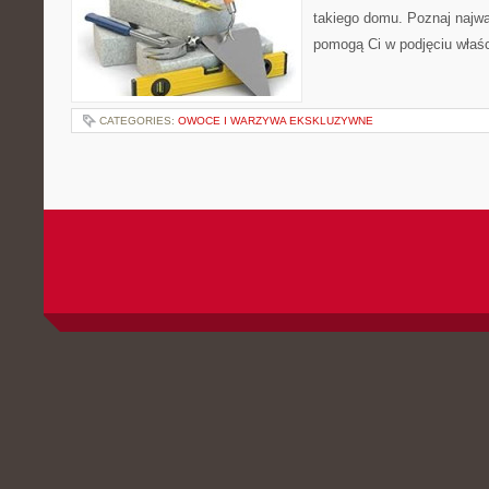
takiego domu. Poznaj najwa
pomogą Ci w podjęciu właśc
CATEGORIES:
OWOCE I WARZYWA EKSKLUZYWNE