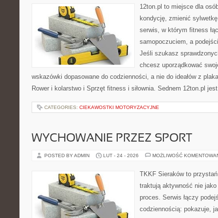
12ton.pl to miejsce dla os
kondycję, zmienić sylwetkę 
serwis, w którym fitness łą
samopoczuciem, a podejście
Jeśli szukasz sprawdzonych
chcesz uporządkować swoje 
wskazówki dopasowane do codzienności, a nie do ideałów z plakat
Rower i kolarstwo i Sprzęt fitness i siłownia. Sednem 12ton.pl je
CATEGORIES:
CIEKAWOSTKI MOTORYZACYJNE
WYCHOWANIE PRZEZ SPORT
POSTED BY ADMIN
LUT - 24 - 2026
MOŻLIWOŚĆ KOMENTOWA
TKKF Sieraków to przystań i
traktują aktywność nie jako
proces. Serwis łączy podej
codziennością: pokazuje, j