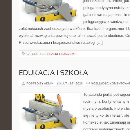
jednocześnie rozumieć, jak
polega medycyna estetyczna
gabinetowe mają sens. To m
pielęgnacyjną z wiedzą o s
zależnościach zachodzących w skórze, tkankach i organizmie. Dz
wybierać rozwiązania pewniej oraz eliminować puste obietnice. Ci
Przeciwwskazania i bezpieczeństwo i Zabiegi […]
CATEGORIES:
PRALKI I SUSZARKI
EDUKACJA I SZKOŁA
POSTED BY ADMIN
LUT - 14 - 2026
MOŻLIWOŚĆ KOMENTOWA
To autorski portal poświęco
rodzimym, kontynentalnym 
myślą o osobach, które chc
się nie tylko „tu i teraz”, 
kontekście: jak zmieniają s
potrzeby podopiecznych, o