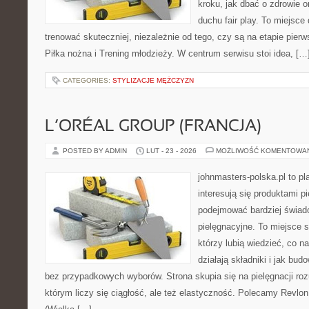
kroku, jak dbać o zdrowie o
duchu fair play. To miejsce 
trenować skuteczniej, niezależnie od tego, czy są na etapie pie
Piłka nożna i Trening młodzieży. W centrum serwisu stoi idea, […
CATEGORIES:
STYLIZACJE MĘŻCZYZN
L’ORÉAL GROUP (FRANCJA)
POSTED BY ADMIN
LUT - 23 - 2026
MOŻLIWOŚĆ KOMENTOWA
johnmasters-polska.pl to pl
interesują się produktami p
podejmować bardziej świa
pielęgnacyjne. To miejsce 
którzy lubią wiedzieć, co na
działają składniki i jak bu
bez przypadkowych wyborów. Strona skupia się na pielęgnacji roz
którym liczy się ciągłość, ale też elastyczność. Polecamy Revlo