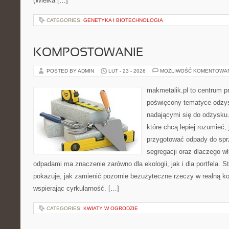
(Wielka […]
CATEGORIES:
GENETYKA I BIOTECHNOLOGIA
KOMPOSTOWANIE
POSTED BY ADMIN
LUT - 23 - 2026
MOŻLIWOŚĆ KOMENTOWA
makmetalik.pl to centrum 
poświęcony tematyce odzys
nadającymi się do odzysku. 
które chcą lepiej rozumieć, 
przygotować odpady do sprz
segregacji oraz dlaczego w
odpadami ma znaczenie zarówno dla ekologii, jak i dla portfela. S
pokazuje, jak zamienić pozornie bezużyteczne rzeczy w realną k
wspierając cyrkularność. […]
CATEGORIES:
KWIATY W OGRODZIE