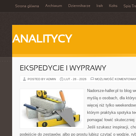
Archiwum
Dziennikarze
Irak
Koks
Strona główna
Spis Tr
ANALITYCY
EKSPEDYCJE I WYPRAWY
POSTED BY ADMIN
LUT - 26 - 2026
MOŻLIWOŚĆ KOMENTOWA
Nadorsze-haller.pl to blog w
myślą o osobach, dla któr
więcej niż tylko weekendo
którym praktyka spotyka te
pomagać łowić skuteczniej 
Jeśli szukasz inspiracji, 
podejście do zestawów, albo po prostu lubisz czytać o wodzie, ryb