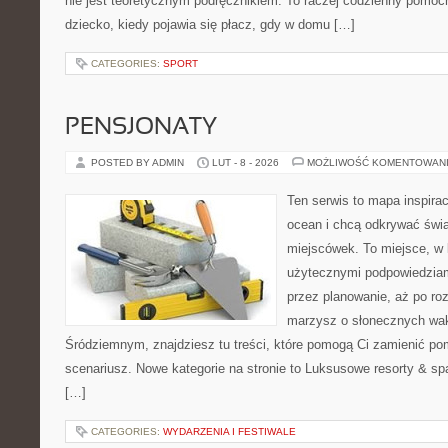
nie jest teoretycznym podręcznikiem. To raczej codzienny pomocn
dziecko, kiedy pojawia się płacz, gdy w domu […]
CATEGORIES:
SPORT
PENSJONATY
POSTED BY ADMIN
LUT - 8 - 2026
MOŻLIWOŚĆ KOMENTOWAN
Ten serwis to mapa inspirac
ocean i chcą odkrywać świa
miejscówek. To miejsce, w 
użytecznymi podpowiedziam
przez planowanie, aż po roz
marzysz o słonecznych wa
Śródziemnym, znajdziesz tu treści, które pomogą Ci zamienić p
scenariusz. Nowe kategorie na stronie to Luksusowe resorty & spa 
[…]
CATEGORIES:
WYDARZENIA I FESTIWALE