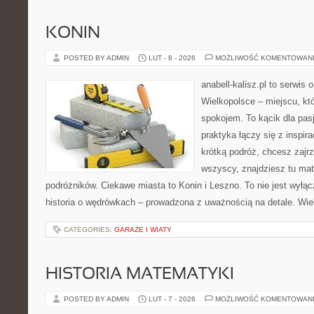
KONIN
POSTED BY ADMIN
LUT - 8 - 2026
MOŻLIWOŚĆ KOMENTOWAN
anabell-kalisz.pl to serwis
Wielkopolsce – miejscu, któ
spokojem. To kącik dla pas
praktyka łączy się z inspir
krótką podróż, chcesz zajrz
wszyscy, znajdziesz tu mat
podróżników. Ciekawe miasta to Konin i Leszno. To nie jest wyłąc
historia o wędrówkach – prowadzona z uważnością na detale. Wiel
CATEGORIES:
GARAŻE I WIATY
HISTORIA MATEMATYKI
POSTED BY ADMIN
LUT - 7 - 2026
MOŻLIWOŚĆ KOMENTOWAN