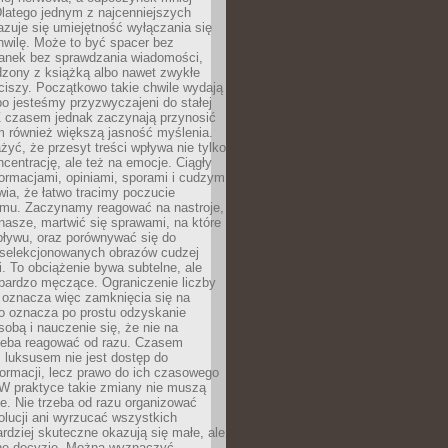
latego jednym z najcenniejszych
zuje się umiejętność wyłączania się
hwilę. Może to być spacer bez
ranek bez sprawdzania wiadomości,
dzony z książką albo nawet zwykłe
ciszy. Początkowo takie chwile wydają
bo jesteśmy przyzwyczajeni do stałej
 Z czasem jednak zaczynają przynosić
m również większą jasność myślenia.
yć, że przesyt treści wpływa nie tylko
centrację, ale też na emocje. Ciągły
formacjami, opiniami, sporami i cudzym
ia, że łatwo tracimy poczucie
tmu. Zaczynamy reagować na nastroje,
 nasze, martwić się sprawami, na które
ływu, oraz porównywać się do
yselekcjonowanych obrazów cudzej
. To obciążenie bywa subtelne, ale
 bardzo męczące. Ograniczenie liczby
 oznacza więc zamknięcia się na
to oznacza po prostu odzyskanie
sobą i nauczenie się, że nie na
zeba reagować od razu. Czasem
 luksusem nie jest dostęp do
formacji, lecz prawo do ich czasowego
 W praktyce takie zmiany nie muszą
e. Nie trzeba od razu organizować
olucji ani wyrzucać wszystkich
rdziej skuteczne okazują się małe, ale
e decyzje. Można wyznaczyć