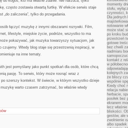
ię do kogoś, kto ma własne zdanie. Nie narzuca, tylko
momenty dnia
ę, często zostawia otwartą furtkę. W efekcie serwis staje
stołu, wyłąc
czynności, 
t „do zaliczenia”, tylko do przegadania.
Dla jednych 
majsterkowan
notowanie w
osób łączyć muzykę z innymi obszarami rozrywki. Film,
może stać si
rnet, lifestyle, miejskie życie, podróże, wszystko to ma
po kroku bu
przestrzeń 
 może pokazywać, jak muzyka towarzyszy sytuacjom, jak
gotowe treśc
bez chwili 
o czujemy. Wtedy blog staje się przestrzenią inspiracji, w
nadmiaru bo
omieniuje na inne tematy.
samopoczuci
kontakt z re
w półobecnoś
mith jest pomyślany jako punkt spotkań dla osób, które chcą
odpowiadają
kolejnych za
enią pasję. To serwis, który może rosnąć wraz z
że bliscy cz
 po szerszy kontekst. W świecie, w którym wszystko dzieje
wspólnie spę
Kiedy choć 
e muzykę warto czasem zatrzymać, bo właśnie wtedy
relacja nabi
herbacie, sp
posiłek bez
ekranem mog
lecz właśnie
bliskości. 
ADÓW
gestów, ale 
zwolnienie o
albo spadek