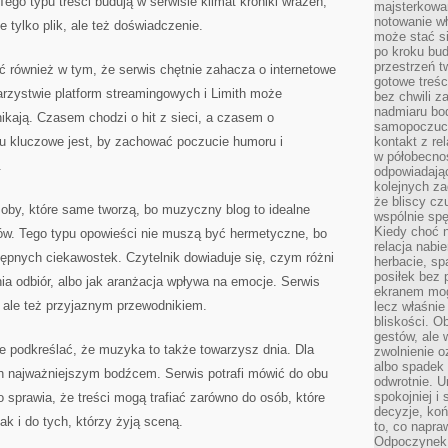
ego typu treści budują w serwisie klimat kroniki wrażeń,
majsterkowan
notowanie w
 tylko plik, ale też doświadczenie.
może stać si
po kroku bu
przestrzeń 
ć również w tym, że serwis chętnie zahacza o internetowe
gotowe treśc
arzystwie platform streamingowych i Limith może
bez chwili 
nadmiaru bo
nikają. Czasem chodzi o hit z sieci, a czasem o
samopoczuci
u kluczowe jest, by zachować poczucie humoru i
kontakt z re
w półobecnoś
.
odpowiadają
kolejnych za
że bliscy cz
oby, które same tworzą, bo muzyczny blog to idealne
wspólnie spę
Kiedy choć 
tów. Tego typu opowieści nie muszą być hermetyczne, bo
relacja nabi
ępnych ciekawostek. Czytelnik dowiaduje się, czym różni
herbacie, sp
posiłek bez
nia odbiór, albo jak aranżacja wpływa na emocje. Serwis
ekranem mog
ą, ale też przyjaznym przewodnikiem.
lecz właśnie
bliskości. 
gestów, ale 
e podkreślać, że muzyka to także towarzysz dnia. Dla
zwolnienie o
albo spadek
ch najważniejszym bodźcem. Serwis potrafi mówić do obu
odwrotnie. U
spokojniej i
 sprawia, że treści mogą trafiać zarówno do osób, które
decyzje, koń
ak i do tych, którzy żyją sceną.
to, co napra
Odpoczynek o