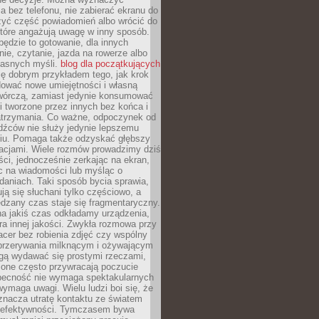
 bez telefonu, nie zabierać ekranu do
zyć część powiadomień albo wrócić do
które angażują uwagę w inny sposób.
będzie to gotowanie, dla innych
ie, czytanie, jazda na rowerze albo
łasnych myśli.
blog dla początkujących
ę dobrym przykładem tego, jak krok
dować nowe umiejętności i własną
twórczą, zamiast jedynie konsumować
i tworzone przez innych bez końca i
zatrzymania. Co ważne, odpoczynek od
dźców nie służy jedynie lepszemu
u. Pomaga także odzyskać głębszy
lacjami. Wiele rozmów prowadzimy dziś
ci, jednocześnie zerkając na ekran,
c na wiadomości lub myśląc o
daniach. Taki sposób bycia sprawia,
ują się słuchani tylko częściowo, a
dzany czas staje się fragmentaryczny.
na jakiś czas odkładamy urządzenia,
era innej jakości. Zwykła rozmowa przy
acer bez robienia zdjęć czy wspólny
 przerywania milknącym i ożywającym
ą wydawać się prostymi rzeczami,
 one często przywracają poczucie
Obecność nie wymaga spektakularnych
wymaga uwagi. Wielu ludzi boi się, że
znacza utratę kontaktu ze światem
 efektywności. Tymczasem bywa