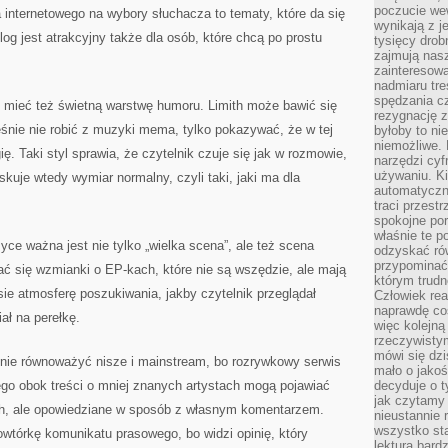
poczucie we
 internetowego na wybory słuchacza to tematy, które da się
wynikają z j
og jest atrakcyjny także dla osób, które chcą po prostu
tysięcy drob
zajmują nasz
zainteresow
nadmiaru tre
spędzania cz
ieć też świetną warstwę humoru. Limith może bawić się
rezygnację z
eśnie nie robić z muzyki mema, tylko pokazywać, że w tej
byłoby to n
niemożliwe. 
ię. Taki styl sprawia, że czytelnik czuje się jak w rozmowie,
narzędzi cyf
używaniu. Ki
kuje wtedy wymiar normalny, czyli taki, jaki ma dla
automatyczn
traci przestr
spokojne po
właśnie te p
ce ważna jest nie tylko „wielka scena”, ale też scena
odzyskać ró
przypominać
ać się wzmianki o EP-kach, które nie są wszędzie, ale mają
którym trud
sie atmosferę poszukiwania, jakby czytelnik przeglądał
Człowiek rea
naprawdę co
ał na perełkę.
więc kolejną
rzeczywistym
mówi się dzi
nie równoważyć nisze i mainstream, bo rozrywkowy serwis
mało o jakoś
ego obok treści o mniej znanych artystach mogą pojawiać
decyduje o t
jak czytamy 
h, ale opowiedziane w sposób z własnym komentarzem.
nieustannie 
wszystko sta
powtórkę komunikatu prasowego, bo widzi opinię, który
lektura bard