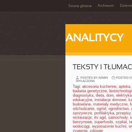
Archiwum
Dzienn
Strona główna
ANALITYCY
TEKSTY I TŁUMA
POSTED BY ADMIN
POSTED ON
WYŁĄCZONA
Tagi:
akcesoria kuchenne
,
apteka
badania genetyczne
,
biotechnolog
diagnostyka
,
dieta
,
dom
,
elektryka
edukacyjne
,
instalacje domowe
,
ka
budowlane
,
materiały medyczne
,
M
odchudzanie
,
ogród
,
ogrodnictwo
,
spożywcze
,
profilaktyka
,
przepisy
restauracje
,
rtv agd
,
samochody
,
s
benzynowe
,
superfoods
,
szpital
,
t
wodociągi
,
wyposażenie kuchni
,
w
żywienie
,
zdrowie