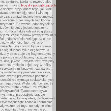
ie, czytanie, jazda na rowerze albo
łasnych myśli.
blog dla początkujących
ę dobrym przykładem tego, jak krok
dować nowe umiejętności i własną
twórczą, zamiast jedynie konsumować
i tworzone przez innych bez końca i
zatrzymania. Co ważne, odpoczynek od
dźców nie służy jedynie lepszemu
u. Pomaga także odzyskać głębszy
lacjami. Wiele rozmów prowadzimy dziś
ci, jednocześnie zerkając na ekran,
c na wiadomości lub myśląc o
daniach. Taki sposób bycia sprawia,
ują się słuchani tylko częściowo, a
dzany czas staje się fragmentaryczny.
na jakiś czas odkładamy urządzenia,
era innej jakości. Zwykła rozmowa przy
acer bez robienia zdjęć czy wspólny
 przerywania milknącym i ożywającym
ą wydawać się prostymi rzeczami,
 one często przywracają poczucie
Obecność nie wymaga spektakularnych
wymaga uwagi. Wielu ludzi boi się, że
znacza utratę kontaktu ze światem
 efektywności. Tymczasem bywa
mysł mniej przeciążony pracuje
 skuteczniej. Łatwiej wtedy podejmować
czyć rozpoczęte zadania i odróżniać
wdę ważne, od tego, co jedynie pilne.
d nadmiaru treści nie jest więc