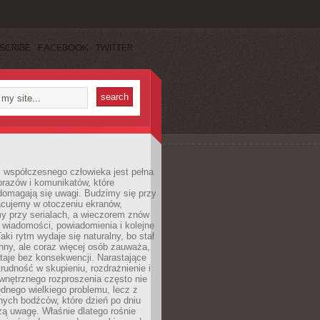
SCRIBE
FACEBOOK
TWITTER
 współczesnego człowieka jest pełna
razów i komunikatów, które
domagają się uwagi. Budzimy się przy
racujemy w otoczeniu ekranów,
 przy serialach, a wieczorem znów
wiadomości, powiadomienia i kolejne
aki rytm wydaje się naturalny, bo stał
hny, ale coraz więcej osób zauważa,
taje bez konsekwencji. Narastające
rudność w skupieniu, rozdrażnienie i
wnętrznego rozproszenia często nie
ednego wielkiego problemu, lecz z
nych bodźców, które dzień po dniu
ą uwagę. Właśnie dlatego rośnie