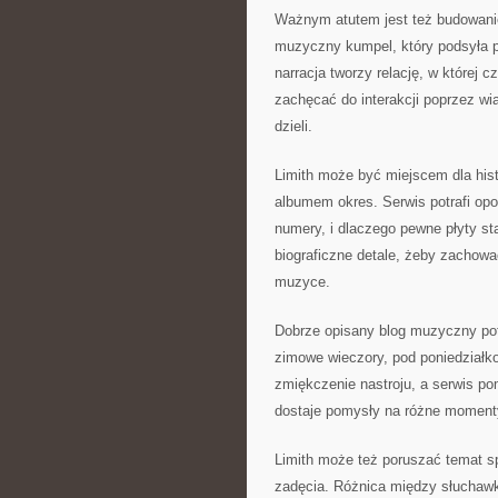
Ważnym atutem jest też budowanie
muzyczny kumpel, który podsyła p
narracja tworzy relację, w której 
zachęcać do interakcji poprzez wi
dzieli.
Limith może być miejscem dla hist
albumem okres. Serwis potrafi op
numery, i dlaczego pewne płyty s
biograficzne detale, żeby zachować
muzyce.
Dobrze opisany blog muzyczny pot
zimowe wieczory, pod poniedziałk
zmiękczenie nastroju, a serwis po
dostaje pomysły na różne momenty
Limith może też poruszać temat sp
zadęcia. Różnica między słuchawka