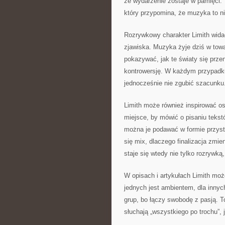
że wydarzenie zostaje w pamięci. T
który przypomina, że muzyka to nie
Rozrywkowy charakter Limith wida
zjawiska. Muzyka żyje dziś w tow
pokazywać, jak te światy się prze
kontrowersję. W każdym przypadk
jednocześnie nie zgubić szacunku
Limith może również inspirować os
miejsce, by mówić o pisaniu teks
można je podawać w formie przyst
się mix, dlaczego finalizacja zmie
staje się wtedy nie tylko rozrywk
W opisach i artykułach Limith moż
jednych jest ambientem, dla inny
grup, bo łączy swobodę z pasją. To
słuchają „wszystkiego po trochu”, j