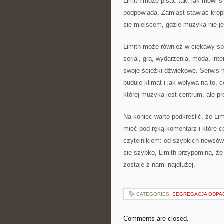
Limith może pisać tak, jak mówi s
podpowiada. Zamiast stawiać kropk
się miejscem, gdzie muzyka nie jes
Limith może również w ciekawy sp
serial, gra, wydarzenia, moda, inte
swoje ścieżki dźwiękowe. Serwis
buduje klimat i jak wpływa na to, c
której muzyka jest centrum, ale pr
Na koniec warto podkreślić, że Li
mieć pod ręką komentarz i które c
czytelnikiem: od szybkich newsów
się szybko, Limith przypomina, ż
zostaje z nami najdłużej.
CATEGORIES:
SEGREGACJA ODP
Comments are closed.