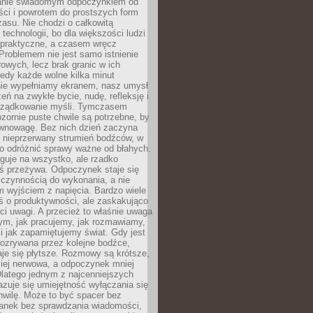
anie świadomym odpoczynkiem od
ści i powrotem do prostszych form
asu. Nie chodzi o całkowitą
 technologii, bo dla większości ludzi
iepraktyczne, a czasem wręcz
Problemem nie jest samo istnienie
rowych, lecz brak granic w ich
edy każde wolne kilka minut
ie wypełniamy ekranem, nasz umysł
zeń na zwykłe bycie, nudę, refleksję i
rządkowanie myśli. Tymczasem
ozornie puste chwile są potrzebne, by
wnowagę. Bez nich dzień zaczyna
 nieprzerwany strumień bodźców, w
no odróżnić sprawy ważne od błahych.
guje na wszystko, ale rzadko
ś przeżywa. Odpoczynek staje się
 czynnością do wykonania, a nie
 wyjściem z napięcia. Bardzo wiele
ś o produktywności, ale zaskakująco
ci uwagi. A przecież to właśnie uwaga
ym, jak pracujemy, jak rozmawiamy,
i jak zapamiętujemy świat. Gdy jest
rozrywana przez kolejne bodźce,
je się płytsze. Rozmowy są krótsze,
ziej nerwowa, a odpoczynek mniej
latego jednym z najcenniejszych
zuje się umiejętność wyłączania się
hwilę. Może to być spacer bez
ranek bez sprawdzania wiadomości,