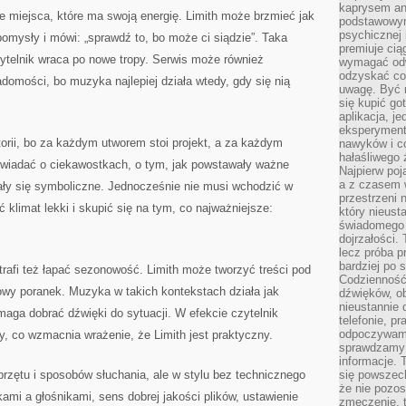
kaprysem ani
 miejsca, które ma swoją energię. Limith może brzmieć jak
podstawowy
psychicznej i
omysły i mówi: „sprawdź to, bo może ci siądzie”. Taka
premiuje ci
czytelnik wraca po nowe tropy. Serwis może również
wymagać odw
odzyskać co
adomości, bo muzyka najlepiej działa wtedy, gdy się nią
uwagę. Być m
się kupić go
aplikacja, j
eksperyment
orii, bo za każdym utworem stoi projekt, a za każdym
nawyków i c
hałaśliwego 
owiadać o ciekawostkach, o tym, jak powstawały ważne
Najpierw poj
a z czasem w
tały się symboliczne. Jednocześnie nie musi wchodzić w
przestrzeni 
 klimat lekki i skupić się na tym, co najważniejsze:
który nieust
świadomego 
dojrzałości.
lecz próba pr
bardziej po 
rafi też łapać sezonowość. Limith może tworzyć treści pod
Codzienność
owy poranek. Muzyka w takich kontekstach działa jak
dźwięków, ob
nieustannie 
maga dobrać dźwięki do sytuacji. W efekcie czytelnik
telefonie, p
odpoczywamy
, co wzmacnia wrażenie, że Limith jest praktyczny.
sprawdzamy 
informacje. T
rzętu i sposobów słuchania, ale w stylu bez technicznego
się powszec
że nie pozos
mi a głośnikami, sens dobrej jakości plików, ustawienie
zmęczenie, t