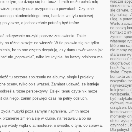
wieczór spę
 o tym, co dzieje się tu i teraz. Limith może pełnić rolę
siedzenie w 
wieże projekty oraz przypomina o powrotach. Czytelnik
się dziwne, 
stymulacji.
sadnego akademickiego tonu, bardziej w stylu radiowej
ulgę, a pote
ą przyjazne, a jednocześnie potrafią być trafne.
Warto zauważ
na naszą kon
kontakt z in
rać odkrywanie muzyki poprzez zestawienia. Takie
życiem spraw
własnego ry
y na różne okazje: na wieczór. W tle pojawia się nie tylko
które nie są
enia, bo to one często decydują, czy dany utwór wraca jak
nie mamy wp
starannie w
ać nie „poprawnie”, tylko intuicyjnie, bo każdy odbiorca ma
codzienności
długofalowo
bodźców nie
świat. Częs
kontaktu ze 
leźć tu szczere spojrzenie na albumy, single i projekty.
wszystko tr
che oceny, tylko opis wrażeń. Zamiast udawać, że istnieje
największym
kolejnych in
podkreśla różne perspektywy. Dzięki temu czytelnik może
wyciszenia.
t dla niego, zanim poświęci czas na pełny odsłuch.
być radykaln
cyfrowej rew
urządzeń. Ba
t życia muzyki poza samym nagraniem. Limith może
konsekwentn
momenty dnia
 brzmienie zmienia się w klubie, na festiwalu albo na
stołu, wyłąc
czynności, 
się wtedy wątki o atmosferze, o świetle, o tym, co sprawia,
Dla jednych 