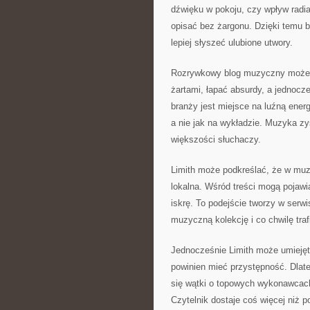
dźwięku w pokoju, czy wpływ radia
opisać bez żargonu. Dzięki temu bl
lepiej słyszeć ulubione utwory.
Rozrywkowy blog muzyczny może m
żartami, łapać absurdy, a jednocz
branży jest miejsce na luźną energ
a nie jak na wykładzie. Muzyka zys
większości słuchaczy.
Limith może podkreślać, że w muzy
lokalna. Wśród treści mogą pojawi
iskrę. To podejście tworzy w serwi
muzyczną kolekcję i co chwilę trafi
Jednocześnie Limith może umiejęt
powinien mieć przystępność. Dlat
się wątki o topowych wykonawcac
Czytelnik dostaje coś więcej niż 