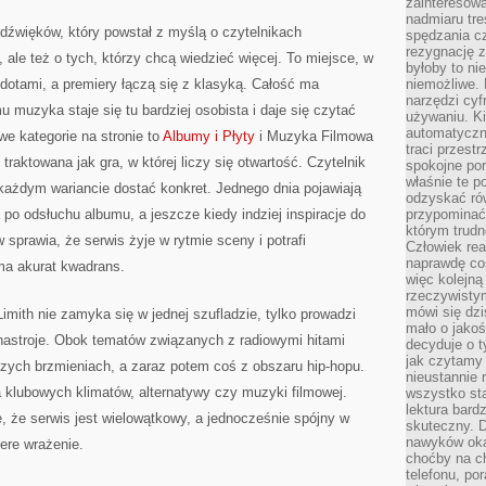
zainteresow
nadmiaru tre
w dźwięków, który powstał z myślą o czytelnikach
spędzania cz
rezygnację z
 ale też o tych, którzy chcą wiedzieć więcej. To miejsce, w
byłoby to n
dotami, a premiery łączą się z klasyką. Całość ma
niemożliwe. 
narzędzi cyf
 muzyka staje się tu bardziej osobista i daje się czytać
używaniu. Ki
automatyczn
we kategorie na stronie to
Albumy i Płyty
i Muzyka Filmowa
traci przestr
traktowana jak gra, w której liczy się otwartość. Czytelnik
spokojne po
właśnie te p
 każdym wariancie dostać konkret. Jednego dnia pojawiają
odzyskać ró
 po odsłuchu albumu, a jeszcze kiedy indziej inspiracje do
przypominać
którym trud
sprawia, że serwis żyje w rytmie sceny i potrafi
Człowiek rea
naprawdę co
ma akurat kwadrans.
więc kolejną
rzeczywistym
mówi się dzi
Limith nie zamyka się w jednej szufladzie, tylko prowadzi
mało o jakoś
 nastroje. Obok tematów związanych z radiowymi hitami
decyduje o t
jak czytamy 
szych brzmieniach, a zaraz potem coś z obszaru hip-hopu.
nieustannie 
la klubowych klimatów, alternatywy czy muzyki filmowej.
wszystko sta
lektura bard
, że serwis jest wielowątkowy, a jednocześnie spójny w
skuteczny. D
nawyków oka
zere wrażenie.
choćby na c
telefonu, po