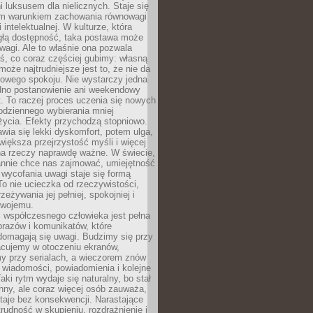
 luksusem dla nielicznych. Staje się
m warunkiem zachowania równowagi
 intelektualnej. W kulturze, która
ągłą dostępność, taka postawa może
agi. Ale to właśnie ona pozwala
ś, co coraz częściej gubimy: własną
oże najtrudniejsze jest to, że nie da
towego spokoju. Nie wystarczy jedna
edno postanowienie ani weekendowy
. To raczej proces uczenia się nowych
odziennego wybierania mniej
życia. Efekty przychodzą stopniowo.
awia się lekki dyskomfort, potem ulga,
iększa przejrzystość myśli i więcej
na rzeczy naprawdę ważne. W świecie,
annie chce nas zajmować, umiejętność
wycofania uwagi staje się formą
 To nie ucieczka od rzeczywistości,
zeżywania jej pełniej, spokojniej i
swojemu.
 współczesnego człowieka jest pełna
razów i komunikatów, które
domagają się uwagi. Budzimy się przy
racujemy w otoczeniu ekranów,
 przy serialach, a wieczorem znów
wiadomości, powiadomienia i kolejne
aki rytm wydaje się naturalny, bo stał
hny, ale coraz więcej osób zauważa,
taje bez konsekwencji. Narastające
rudność w skupieniu, rozdrażnienie i