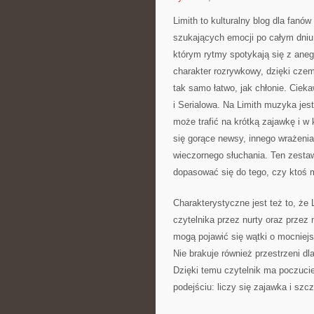
Limith to kulturalny blog dla fanó
szukających emocji po całym dniu,
którym rytmy spotykają się z aneg
charakter rozrywkowy, dzięki czemu
tak samo łatwo, jak chłonie. Cieka
i Serialowa. Na Limith muzyka jest 
może trafić na krótką zajawkę i w
się gorące newsy, innego wrażenia
wieczornego słuchania. Ten zestaw 
dopasować się do tego, czy ktoś 
Charakterystyczne jest też to, że 
czytelnika przez nurty oraz przez
mogą pojawić się wątki o mocniej
Nie brakuje również przestrzeni d
Dzięki temu czytelnik ma poczucie
podejściu: liczy się zajawka i szc