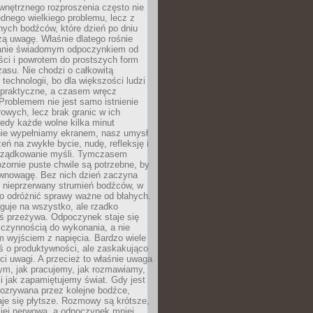
wnętrznego rozproszenia często nie
ednego wielkiego problemu, lecz z
nych bodźców, które dzień po dniu
ą uwagę. Właśnie dlatego rośnie
anie świadomym odpoczynkiem od
ści i powrotem do prostszych form
asu. Nie chodzi o całkowitą
 technologii, bo dla większości ludzi
iepraktyczne, a czasem wręcz
Problemem nie jest samo istnienie
rowych, lecz brak granic w ich
edy każde wolne kilka minut
ie wypełniamy ekranem, nasz umysł
zeń na zwykłe bycie, nudę, refleksję i
rządkowanie myśli. Tymczasem
ozornie puste chwile są potrzebne, by
wnowagę. Bez nich dzień zaczyna
 nieprzerwany strumień bodźców, w
no odróżnić sprawy ważne od błahych.
guje na wszystko, ale rzadko
ś przeżywa. Odpoczynek staje się
 czynnością do wykonania, a nie
 wyjściem z napięcia. Bardzo wiele
ś o produktywności, ale zaskakująco
ci uwagi. A przecież to właśnie uwaga
ym, jak pracujemy, jak rozmawiamy,
i jak zapamiętujemy świat. Gdy jest
rozrywana przez kolejne bodźce,
je się płytsze. Rozmowy są krótsze,
ziej nerwowa, a odpoczynek mniej