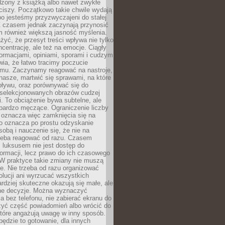
dzony z książką albo nawet zwykłe
ciszy. Początkowo takie chwile wydają
bo jesteśmy przyzwyczajeni do stałej
 Z czasem jednak zaczynają przynosić
m również większą jasność myślenia.
yć, że przesyt treści wpływa nie tylko
centrację, ale też na emocje. Ciągły
formacjami, opiniami, sporami i cudzym
ia, że łatwo tracimy poczucie
tmu. Zaczynamy reagować na nastroje,
 nasze, martwić się sprawami, na które
ływu, oraz porównywać się do
yselekcjonowanych obrazów cudzej
. To obciążenie bywa subtelne, ale
 bardzo męczące. Ograniczenie liczby
 oznacza więc zamknięcia się na
to oznacza po prostu odzyskanie
sobą i nauczenie się, że nie na
zeba reagować od razu. Czasem
 luksusem nie jest dostęp do
formacji, lecz prawo do ich czasowego
 W praktyce takie zmiany nie muszą
e. Nie trzeba od razu organizować
olucji ani wyrzucać wszystkich
rdziej skuteczne okazują się małe, ale
e decyzje. Można wyznaczyć
 bez telefonu, nie zabierać ekranu do
zyć część powiadomień albo wrócić do
które angażują uwagę w inny sposób.
będzie to gotowanie, dla innych