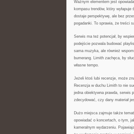
Ważnym elementem jest opowiadanie
kompasu trendów, który wyłapuje ś
dostaje perspektywę, ale bez prze
pogadanki. To sprawia, że treści s
Serwis ma też potencjał, by wspie
podejście pozwala budować playlist
sama muzyka, ale również wspomni
bumerang. Limith zachęca, by słuch
własne tempo.
Jeżeli ktoś lubi recenzje, może zna
Recenzja w duchu Limith to nie su
jedna obiektywna prawda, serwis 
zdecydować, czy dany materiał jes
Dużo miejsca zajmuje także tema
opowiadać o koncertach, o tym, jak
kameralnym wydarzeniu. Pojawiają 