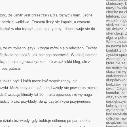
skuteczny. D
nawyków oka
choćby na c
zyć, że Limith jest przestrzenią dla różnych form. Jedne
telefonu, po
wieczór spę
 bardziej wnikliwe. Czasem liczy się impuls, a czasem
siedzenie w 
 działać w obu trybach, jest elastyczny i dopasowuje się do
się dziwne, 
stymulacji.
ulgę, a pote
Warto zauważ
na naszą kon
, że muzyka to język, którym mówi się o relacjach. Teksty
kontakt z in
życiem spraw
r działa na spokój, jak pomaga przetrwać. W takiej narracji
własnego ry
ą, a staje się towarzyszem. To wciąż lekki blog, ale z
które nie są
nie mamy wp
e, bez patosu.
starannie w
codzienności
długofalowo
także styl: Limith może być współczesny, ale
bodźców nie
uzyki. Może przypominać, skąd wzięły się pewne brzmienia,
świat. Częs
kontaktu ze 
 dziś wracają klimaty lat 90.. Taka opowieść nie wymaga
wszystko tr
adzić przez przykłady, dając czytelnikowi przyjemność
największym
kolejnych in
wyciszenia.
być radykaln
cyfrowej rew
ziała też wtedy, gdy traktuje odbiorcę po partnersku.
urządzeń. Ba
konsekwentn