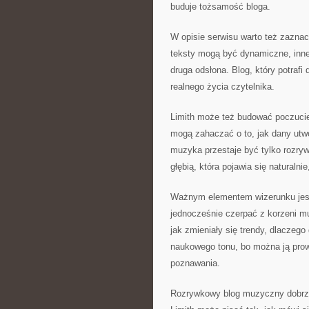
buduje tożsamość bloga.
W opisie serwisu warto też zaznac
teksty mogą być dynamiczne, inne
druga odsłona. Blog, który potrafi
realnego życia czytelnika.
Limith może też budować poczucie
mogą zahaczać o to, jak dany utwó
muzyka przestaje być tylko rozrywk
głębią, która pojawia się naturalni
Ważnym elementem wizerunku jest 
jednocześnie czerpać z korzeni m
jak zmieniały się trendy, dlaczego
naukowego tonu, bo można ją prow
poznawania.
Rozrywkowy blog muzyczny dobrze d