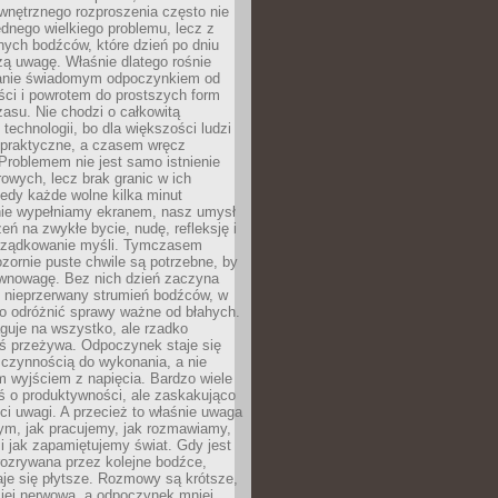
wnętrznego rozproszenia często nie
ednego wielkiego problemu, lecz z
nych bodźców, które dzień po dniu
ą uwagę. Właśnie dlatego rośnie
anie świadomym odpoczynkiem od
ści i powrotem do prostszych form
asu. Nie chodzi o całkowitą
 technologii, bo dla większości ludzi
iepraktyczne, a czasem wręcz
Problemem nie jest samo istnienie
rowych, lecz brak granic w ich
edy każde wolne kilka minut
ie wypełniamy ekranem, nasz umysł
zeń na zwykłe bycie, nudę, refleksję i
rządkowanie myśli. Tymczasem
ozornie puste chwile są potrzebne, by
wnowagę. Bez nich dzień zaczyna
 nieprzerwany strumień bodźców, w
no odróżnić sprawy ważne od błahych.
guje na wszystko, ale rzadko
ś przeżywa. Odpoczynek staje się
 czynnością do wykonania, a nie
 wyjściem z napięcia. Bardzo wiele
ś o produktywności, ale zaskakująco
ci uwagi. A przecież to właśnie uwaga
ym, jak pracujemy, jak rozmawiamy,
i jak zapamiętujemy świat. Gdy jest
rozrywana przez kolejne bodźce,
je się płytsze. Rozmowy są krótsze,
ziej nerwowa, a odpoczynek mniej