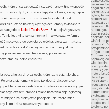
zainteresow
nadmiaru tre
a osób, które chcą szkicować i ćwiczyć handwriting w sposób
spędzania cz
rezygnację z
o z myślą o tych, którzy kochają ślad ołówka, cenią papier
byłoby to n
sunku oraz piśmie. Strona prowadzi czytelnika od
niemożliwe. 
narzędzi cyf
 ćwiczenia, aż po bardziej wymagające tematy związane z
używaniu. Ki
we kategorie to
Kolor i Teoria Barw
i Edukacja Artystyczna.
automatyczn
traci przestr
 To nie jest tylko pokaz inspiracji – to warsztat w formie
spokojne po
właśnie te p
eźć motywację do powrotu do ołówka, pióra czy markera.
odzyskać ró
ed „brzydką kreską” i uczą patrzeć na rozwój jak na
przypominać
którym trud
cję pojawia się radość testowania, poprawiania i
Człowiek rea
może stać się pełna charakteru.
naprawdę co
więc kolejną
rzeczywistym
mówi się dzi
mało o jakoś
la początkujących oraz osób, które już rysują, ale chcą
decyduje o t
Pojawiają się tematy o tym, jak dobrać akcesoria do
jak czytamy 
nieustannie 
ry, pędzle, a także sketchbook. Czytelnik dowiaduje się, jak
wszystko sta
lektura bard
 i dlaczego czasem drobna zmiana narzędzia daje ogromną
skuteczny. D
est miejsce na praktyczne podejście: nie trzeba mieć
nawyków oka
choćby na c
czy iskra i kilka sprawdzonych metod.
telefonu, po