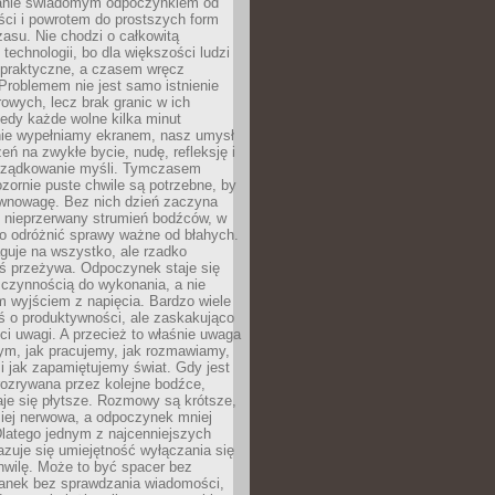
anie świadomym odpoczynkiem od
ści i powrotem do prostszych form
asu. Nie chodzi o całkowitą
 technologii, bo dla większości ludzi
iepraktyczne, a czasem wręcz
Problemem nie jest samo istnienie
rowych, lecz brak granic w ich
edy każde wolne kilka minut
ie wypełniamy ekranem, nasz umysł
zeń na zwykłe bycie, nudę, refleksję i
rządkowanie myśli. Tymczasem
ozornie puste chwile są potrzebne, by
wnowagę. Bez nich dzień zaczyna
 nieprzerwany strumień bodźców, w
no odróżnić sprawy ważne od błahych.
guje na wszystko, ale rzadko
ś przeżywa. Odpoczynek staje się
 czynnością do wykonania, a nie
 wyjściem z napięcia. Bardzo wiele
ś o produktywności, ale zaskakująco
ci uwagi. A przecież to właśnie uwaga
ym, jak pracujemy, jak rozmawiamy,
i jak zapamiętujemy świat. Gdy jest
rozrywana przez kolejne bodźce,
je się płytsze. Rozmowy są krótsze,
ziej nerwowa, a odpoczynek mniej
latego jednym z najcenniejszych
zuje się umiejętność wyłączania się
hwilę. Może to być spacer bez
ranek bez sprawdzania wiadomości,