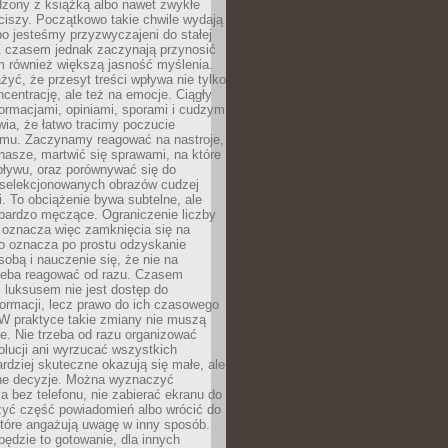
dzony z książką albo nawet zwykłe
ciszy. Początkowo takie chwile wydają
bo jesteśmy przyzwyczajeni do stałej
 Z czasem jednak zaczynają przynosić
m również większą jasność myślenia.
yć, że przesyt treści wpływa nie tylko
centrację, ale też na emocje. Ciągły
formacjami, opiniami, sporami i cudzym
ia, że łatwo tracimy poczucie
tmu. Zaczynamy reagować na nastroje,
 nasze, martwić się sprawami, na które
ływu, oraz porównywać się do
yselekcjonowanych obrazów cudzej
. To obciążenie bywa subtelne, ale
 bardzo męczące. Ograniczenie liczby
 oznacza więc zamknięcia się na
to oznacza po prostu odzyskanie
sobą i nauczenie się, że nie na
zeba reagować od razu. Czasem
 luksusem nie jest dostęp do
formacji, lecz prawo do ich czasowego
 W praktyce takie zmiany nie muszą
e. Nie trzeba od razu organizować
olucji ani wyrzucać wszystkich
rdziej skuteczne okazują się małe, ale
e decyzje. Można wyznaczyć
 bez telefonu, nie zabierać ekranu do
zyć część powiadomień albo wrócić do
które angażują uwagę w inny sposób.
będzie to gotowanie, dla innych