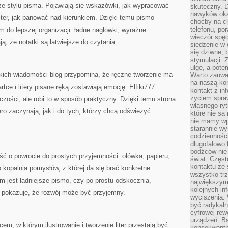
ze stylu pisma. Pojawiają się wskazówki, jak wypracować
skuteczny. D
nawyków oka
liter, jak panować nad kierunkiem. Dzięki temu pismo
choćby na c
telefonu, po
 do lepszej organizacji: ładne nagłówki, wyraźne
wieczór spę
ają, że notatki są łatwiejsze do czytania.
siedzenie w 
się dziwne, 
stymulacji.
ulgę, a pote
bkich wiadomości blog przypomina, że ręczne tworzenie ma
Warto zauważ
na naszą kon
ce i litery pisane ręką zostawiają emocję. Elfiki777
kontakt z in
życiem spraw
czości, ale robi to w sposób praktyczny. Dzięki temu strona
własnego ry
ero zaczynają, jak i do tych, którzy chcą odświeżyć
które nie są
nie mamy wp
starannie w
codzienności
długofalowo
bodźców nie
ć o powrocie do prostych przyjemności: ołówka, papieru,
świat. Częs
kontaktu ze 
o kopalnia pomysłów, z której da się brać konkretne
wszystko tr
em jest ładniejsze pismo, czy po prostu odskocznia,
największym
kolejnych in
 i pokazuje, że rozwój może być przyjemny.
wyciszenia.
być radykaln
cyfrowej rew
urządzeń. Ba
cem, w którym ilustrowanie i tworzenie liter przestają być
konsekwentn