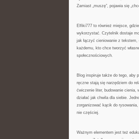
Zamiast „muszę”, pojawia się „chc
Elfiki777 to również miejsce, gdzie
wykorzystać. Czytelnik dostaje mo
jak łączyć cieniowanie z tekstem,
każdemu, kto chce tworzyć własne 
społecznościowych.
Blog inspiruje także do tego, aby
ręczne stają się narzędziem do rel
ćwiczenie liter, budowanie cienia,
działać jak chwila dla siebie. Jed
zorganizować kącik do rysowania, 
nie częściej.
Ważnym elementem jest też edukacy