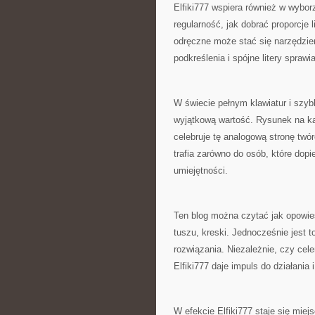
Elfiki777 wspiera również w wybor
regularność, jak dobrać proporcje 
odręczne może stać się narzędziem
podkreślenia i spójne litery sprawi
W świecie pełnym klawiatur i szy
wyjątkową wartość. Rysunek na kart
celebruje tę analogową stronę twór
trafia zarówno do osób, które dopi
umiejętności.
Ten blog można czytać jak opowieś
tuszu, kreski. Jednocześnie jest t
rozwiązania. Niezależnie, czy cel
Elfiki777 daje impuls do działania
W efekcie Elfiki777 staje się miejs