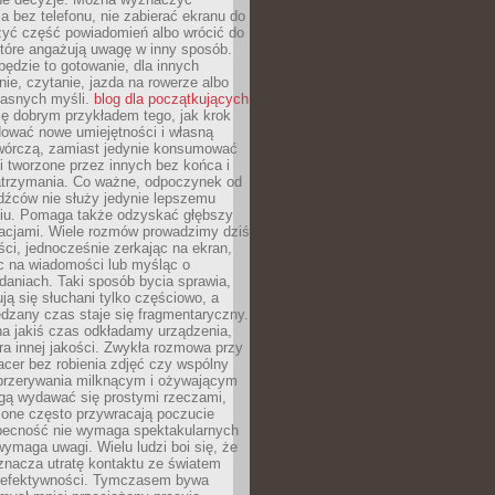
 bez telefonu, nie zabierać ekranu do
zyć część powiadomień albo wrócić do
które angażują uwagę w inny sposób.
będzie to gotowanie, dla innych
ie, czytanie, jazda na rowerze albo
łasnych myśli.
blog dla początkujących
ę dobrym przykładem tego, jak krok
dować nowe umiejętności i własną
twórczą, zamiast jedynie konsumować
i tworzone przez innych bez końca i
zatrzymania. Co ważne, odpoczynek od
dźców nie służy jedynie lepszemu
u. Pomaga także odzyskać głębszy
lacjami. Wiele rozmów prowadzimy dziś
ci, jednocześnie zerkając na ekran,
c na wiadomości lub myśląc o
daniach. Taki sposób bycia sprawia,
ują się słuchani tylko częściowo, a
dzany czas staje się fragmentaryczny.
na jakiś czas odkładamy urządzenia,
era innej jakości. Zwykła rozmowa przy
acer bez robienia zdjęć czy wspólny
 przerywania milknącym i ożywającym
ą wydawać się prostymi rzeczami,
 one często przywracają poczucie
Obecność nie wymaga spektakularnych
wymaga uwagi. Wielu ludzi boi się, że
znacza utratę kontaktu ze światem
 efektywności. Tymczasem bywa