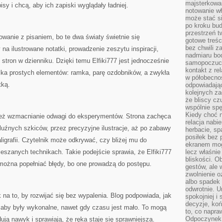
majsterkowan
pisy i chcą, aby ich zapiski wyglądały ładniej.
notowanie w
może stać si
po kroku bu
przestrzeń 
owanie z pisaniem, bo te dwa światy świetnie się
gotowe treśc
bez chwili 
 na ilustrowane notatki, prowadzenie zeszytu inspiracji,
nadmiaru bo
stron w dzienniku. Dzięki temu Elfiki777 jest jednocześnie
samopoczuci
kontakt z re
ilka prostych elementów: ramka, parę ozdobników, a zwykła
w półobecnoś
tką.
odpowiadają
kolejnych za
że bliscy cz
wspólnie spę
Kiedy choć 
 też wzmacnianie odwagi do eksperymentów. Strona zachęca
relacja nabi
luźnych szkiców, przez precyzyjne ilustracje, aż po zabawy
herbacie, sp
posiłek bez
aligrafii. Czytelnik może odkrywać, czy bliżej mu do
ekranem mog
mieszanych technikach. Takie podejście sprawia, że Elfiki777
lecz właśnie
bliskości. 
j można popełniać błędy, bo one prowadzą do postępu.
gestów, ale 
zwolnienie o
albo spadek
odwrotnie. U
 na to, by rozwijać się bez wypalenia. Blog podpowiada, jak
spokojniej i
decyzje, koń
, aby były wykonalne, nawet gdy czasu jest mało. To mogą
to, co napra
Odpoczynek o
ują nawyk i sprawiają, że ręka staje się sprawniejsza.