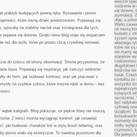
wieczór spę
siedzenie w 
się dziwne, 
iat praktyk budujących pewną rękę. Rysowanie i pismo
stymulacji.
ulgę, a pote
jętności, które rosną dzięki powtórzeniom. Pojawiają się
Warto zauważ
a, sposoby na stabilny nacisk oraz rozwiązania dla tych,
na naszą kon
kontakt z in
 pojawia się drżenie. Dzięki temu blog staje się wsparciem
życiem spraw
ale też dla osób, które po prostu chcą czytelniej notować.
własnego ry
które nie są
nie mamy wp
starannie w
codzienności
ście do szkicu od strony obserwacji. Strona przypomina, że
długofalowo
wana baza. Pojawiają się inspiracje, jak ćwiczyć widzenie:
bodźców nie
świat. Częs
łty do form, jak budować kontrast, oraz jak pracować z
kontaktu ze 
pomysły na szybkie szkice, które można robić w domu – bez
wszystko tr
największym
mności.
kolejnych in
wyciszenia.
być radykaln
cyfrowej rew
 wątek kaligrafii. Blog pokazuje, że piękne litery nie muszą
urządzeń. Ba
konsekwentn
istów. Z treści można wyciągnąć konkret: jak ustawiać
momenty dnia
stołu, wyłąc
ść, jak budować charakter linii w stylu brush lettering, oraz
czynności, 
y pismo stało się estetyczne. To świetna przestrzeń dla
Dla jednych 