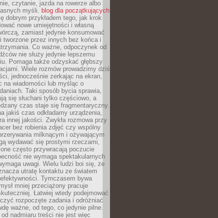
ie, czytanie, jazda na rowerze albo
łasnych myśli.
blog dla początkujących
ę dobrym przykładem tego, jak krok
dować nowe umiejętności i własną
twórczą, zamiast jedynie konsumować
i tworzone przez innych bez końca i
zatrzymania. Co ważne, odpoczynek od
dźców nie służy jedynie lepszemu
u. Pomaga także odzyskać głębszy
lacjami. Wiele rozmów prowadzimy dziś
ci, jednocześnie zerkając na ekran,
c na wiadomości lub myśląc o
daniach. Taki sposób bycia sprawia,
ują się słuchani tylko częściowo, a
dzany czas staje się fragmentaryczny.
na jakiś czas odkładamy urządzenia,
era innej jakości. Zwykła rozmowa przy
acer bez robienia zdjęć czy wspólny
 przerywania milknącym i ożywającym
ą wydawać się prostymi rzeczami,
 one często przywracają poczucie
Obecność nie wymaga spektakularnych
wymaga uwagi. Wielu ludzi boi się, że
znacza utratę kontaktu ze światem
 efektywności. Tymczasem bywa
mysł mniej przeciążony pracuje
 skuteczniej. Łatwiej wtedy podejmować
czyć rozpoczęte zadania i odróżniać
wdę ważne, od tego, co jedynie pilne.
d nadmiaru treści nie jest więc