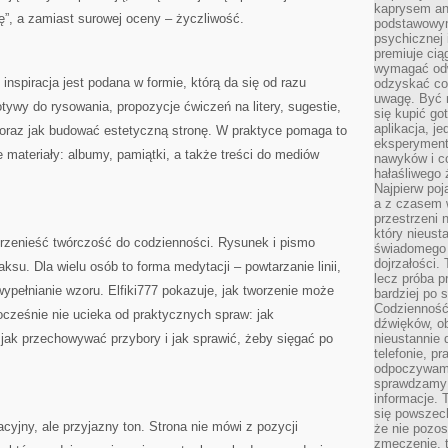
kaprysem ani
ę”, a zamiast surowej oceny – życzliwość.
podstawowy
psychicznej i
premiuje ci
wymagać odw
 inspiracja jest podana w formie, którą da się od razu
odzyskać co
uwagę. Być m
tywy do rysowania, propozycje ćwiczeń na litery, sugestie,
się kupić go
aplikacja, j
 oraz jak budować estetyczną stronę. W praktyce pomaga to
eksperyment
materiały: albumy, pamiątki, a także treści do mediów
nawyków i c
hałaśliwego 
Najpierw poj
a z czasem w
przestrzeni 
który nieust
 przenieść twórczość do codzienności. Rysunek i pismo
świadomego 
dojrzałości.
aksu. Dla wielu osób to forma medytacji – powtarzanie linii,
lecz próba pr
 wypełnianie wzoru. Elfiki777 pokazuje, jak tworzenie może
bardziej po 
Codzienność
nocześnie nie ucieka od praktycznych spraw: jak
dźwięków, ob
jak przechowywać przybory i jak sprawić, żeby sięgać po
nieustannie 
telefonie, p
odpoczywamy
sprawdzamy 
informacje. T
się powszec
jny, ale przyjazny ton. Strona nie mówi z pozycji
że nie pozos
zmęczenie, t