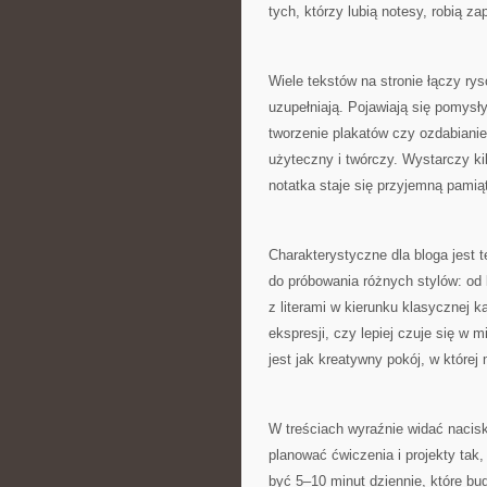
tych, którzy lubią notesy, robią za
Wiele tekstów na stronie łączy rys
uzupełniają. Pojawiają się pomysły
tworzenie plakatów czy ozdabianie 
użyteczny i twórczy. Wystarczy k
notatka staje się przyjemną pamią
Charakterystyczne dla bloga jest
do próbowania różnych stylów: od 
z literami w kierunku klasycznej k
ekspresji, czy lepiej czuje się w 
jest jak kreatywny pokój, w które
W treściach wyraźnie widać nacisk
planować ćwiczenia i projekty tak
być 5–10 minut dziennie, które bud