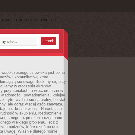
SCRIBE
FACEBOOK
TWITTER
 współczesnego człowieka jest pełna
razów i komunikatów, które
domagają się uwagi. Budzimy się przy
racujemy w otoczeniu ekranów,
 przy serialach, a wieczorem znów
wiadomości, powiadomienia i kolejne
aki rytm wydaje się naturalny, bo stał
hny, ale coraz więcej osób zauważa,
taje bez konsekwencji. Narastające
rudność w skupieniu, rozdrażnienie i
wnętrznego rozproszenia często nie
ednego wielkiego problemu, lecz z
nych bodźców, które dzień po dniu
ą uwagę. Właśnie dlatego rośnie