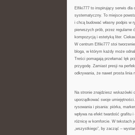
Elfiki777 to inspirujący serwis dl
systematyczny. To miejsce powstał
i chcą budować własny podpis w ry
pierwszych prób, przez regularne
kompozycją i estetyką liter. Cieka
W centrum Elfiki777 stoi tworzenie.
bloga, w którym każdy może odnal
Treści pomagają przełamać lęk prz
przygodę. Zamiast presji na perfek
odkrywania, że nawet prosta linia 
Na stronie znajdziesz wskazówki d
uporządkować swoje umiejętności. 
rysowania i pisania: piórka, marke
wpływa na efekt twardość grafitu
różnicę w komforcie. W tekstach j
„wszystkiego”, by zacząć – wystar