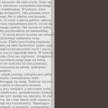
 luksusem dla nielicznych. Staje się
m warunkiem zachowania równowagi
 intelektualnej. W kulturze, która
ągłą dostępność, taka postawa może
agi. Ale to właśnie ona pozwala
ś, co coraz częściej gubimy: własną
oże najtrudniejsze jest to, że nie da
towego spokoju. Nie wystarczy jedna
edno postanowienie ani weekendowy
. To raczej proces uczenia się nowych
odziennego wybierania mniej
życia. Efekty przychodzą stopniowo.
awia się lekki dyskomfort, potem ulga,
iększa przejrzystość myśli i więcej
na rzeczy naprawdę ważne. W świecie,
annie chce nas zajmować, umiejętność
wycofania uwagi staje się formą
 To nie ucieczka od rzeczywistości,
zeżywania jej pełniej, spokojniej i
swojemu.
 współczesnego człowieka jest pełna
razów i komunikatów, które
domagają się uwagi. Budzimy się przy
racujemy w otoczeniu ekranów,
 przy serialach, a wieczorem znów
wiadomości, powiadomienia i kolejne
aki rytm wydaje się naturalny, bo stał
hny, ale coraz więcej osób zauważa,
taje bez konsekwencji. Narastające
rudność w skupieniu, rozdrażnienie i