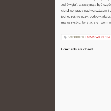
„od święta”, a zaczynają być częś
cierpliwej pracy nad warsztatem i 
jednocześnie uczy, podpowiada pra
ma wszystko, by stać się Twoim 
CATEGORIES:
LATAJACACHOLERA
Comments are closed.