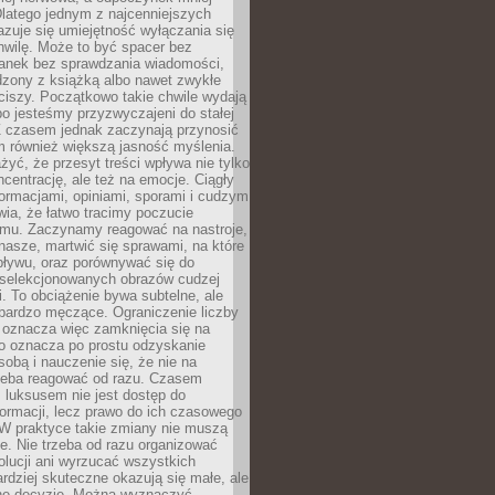
latego jednym z najcenniejszych
zuje się umiejętność wyłączania się
hwilę. Może to być spacer bez
ranek bez sprawdzania wiadomości,
dzony z książką albo nawet zwykłe
ciszy. Początkowo takie chwile wydają
bo jesteśmy przyzwyczajeni do stałej
 Z czasem jednak zaczynają przynosić
m również większą jasność myślenia.
yć, że przesyt treści wpływa nie tylko
centrację, ale też na emocje. Ciągły
formacjami, opiniami, sporami i cudzym
ia, że łatwo tracimy poczucie
tmu. Zaczynamy reagować na nastroje,
 nasze, martwić się sprawami, na które
ływu, oraz porównywać się do
yselekcjonowanych obrazów cudzej
. To obciążenie bywa subtelne, ale
 bardzo męczące. Ograniczenie liczby
 oznacza więc zamknięcia się na
to oznacza po prostu odzyskanie
sobą i nauczenie się, że nie na
zeba reagować od razu. Czasem
 luksusem nie jest dostęp do
formacji, lecz prawo do ich czasowego
 W praktyce takie zmiany nie muszą
e. Nie trzeba od razu organizować
olucji ani wyrzucać wszystkich
rdziej skuteczne okazują się małe, ale
e decyzje. Można wyznaczyć