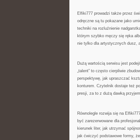
Elfiki777 prowadzi także przez św
odręczne są tu pokazane jako umie
techniki na rozluźnienie nadgarstk
którym szybko męczy się ręka albo
nie tylko dla artystycznych dusz, 
Dużą wartością serwisu jest podej
„talent” to często cierpliwie zbudo
perspektywę, jak upraszczać kszta
konturem. Czytelnik dostaje też 
presji, za to z dużą dawką przyje
Równolegle rozwija się na Elfiki777
być zarezerwowane dla profesjonal
kierunek liter, jak utrzymać spójno
jak ćwiczyć podstawowe formy, żeb