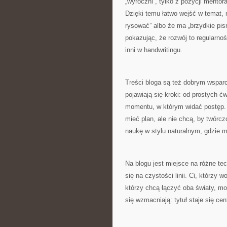
„wyroczni”, tylko z pozycji mentor
Dzięki temu łatwo wejść w temat, n
rysować” albo że ma „brzydkie pi
pokazując, że rozwój to regularno
inni w handwritingu.
Treści bloga są też dobrym wsparc
pojawiają się kroki: od prostych 
momentu, w którym widać postęp. T
mieć plan, ale nie chcą, by twórc
naukę w stylu naturalnym, gdzie
Na blogu jest miejsce na różne te
się na czystości linii. Ci, którzy w
którzy chcą łączyć oba światy, m
się wzmacniają: tytuł staje się cent