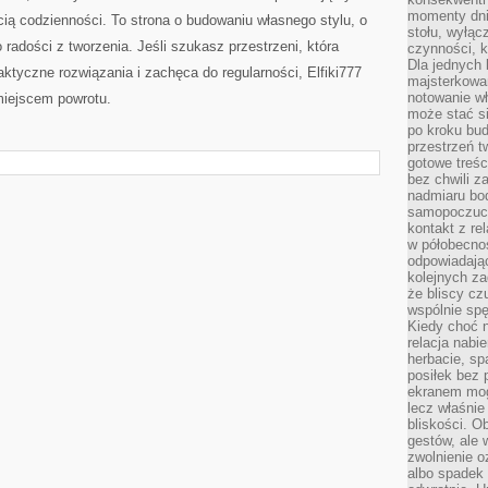
momenty dnia
cią codzienności. To strona o budowaniu własnego stylu, o
stołu, wyłąc
o radości z tworzenia. Jeśli szukasz przestrzeni, która
czynności, 
Dla jednych 
ktyczne rozwiązania i zachęca do regularności, Elfiki777
majsterkowan
notowanie w
miejscem powrotu.
może stać si
po kroku bu
przestrzeń 
gotowe treśc
bez chwili 
nadmiaru bo
samopoczuci
kontakt z re
w półobecnoś
odpowiadają
kolejnych za
że bliscy cz
wspólnie spę
Kiedy choć 
relacja nabi
herbacie, sp
posiłek bez
ekranem mog
lecz właśnie
bliskości. 
gestów, ale 
zwolnienie o
albo spadek