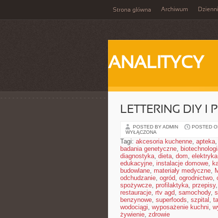
Archiwum
Dzienn
Strona główna
ANALITYCY
LETTERING DIY I
POSTED BY ADMIN
POSTED ON
WYŁĄCZONA
Tagi:
akcesoria kuchenne
,
apteka
badania genetyczne
,
biotechnolog
diagnostyka
,
dieta
,
dom
,
elektryka
edukacyjne
,
instalacje domowe
,
ka
budowlane
,
materiały medyczne
,
M
odchudzanie
,
ogród
,
ogrodnictwo
,
spożywcze
,
profilaktyka
,
przepisy
restauracje
,
rtv agd
,
samochody
,
s
benzynowe
,
superfoods
,
szpital
,
t
wodociągi
,
wyposażenie kuchni
,
w
żywienie
,
zdrowie