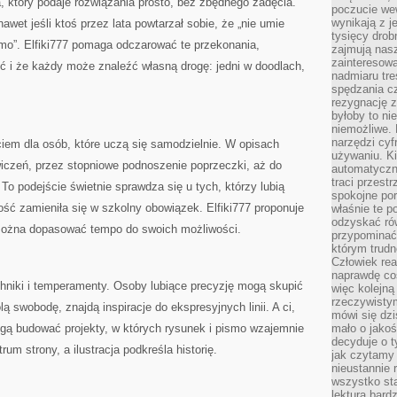
a, który podaje rozwiązania prosto, bez zbędnego zadęcia.
poczucie we
wynikają z j
awet jeśli ktoś przez lata powtarzał sobie, że „nie umie
tysięcy drob
smo”. Elfiki777 pomaga odczarować te przekonania,
zajmują nasz
zainteresow
ść i że każdy może znaleźć własną drogę: jedni w doodlach,
nadmiaru tre
spędzania cz
rezygnację z
byłoby to n
niemożliwe. 
narzędzi cyf
iem dla osób, które uczą się samodzielnie. W opisach
używaniu. Ki
ćwiczeń, przez stopniowe podnoszenie poprzeczki, aż do
automatyczn
traci przestr
o podejście świetnie sprawdza się u tych, którzy lubią
spokojne po
zość zamieniła się w szkolny obowiązek. Elfiki777 proponuje
właśnie te p
odzyskać ró
 można dopasować tempo do swoich możliwości.
przypominać
którym trud
Człowiek rea
naprawdę co
chniki i temperamenty. Osoby lubiące precyzję mogą skupić
więc kolejną
rzeczywistym
olą swobodę, znajdą inspiracje do ekspresyjnych linii. A ci,
mówi się dzi
ogą budować projekty, w których rysunek i pismo wzajemnie
mało o jakoś
decyduje o t
rum strony, a ilustracja podkreśla historię.
jak czytamy 
nieustannie 
wszystko sta
lektura bard