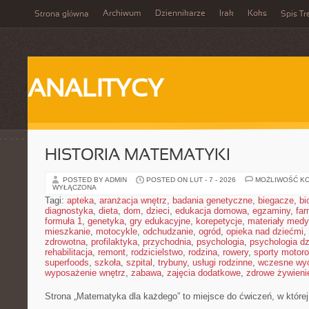
Archiwum
Dziennikarze
Irak
Koks
Strona główna
Spis Tr
ANALITYCY
HISTORIA MATEMATYKI
POSTED BY ADMIN
POSTED ON LUT - 7 - 2026
MOŻLIWOŚĆ K
WYŁĄCZONA
Tagi:
apteka
,
aranżacja wnętrz
,
badania genetyczne
,
biegacze
,
bi
diagnostyka
,
dieta
,
dom
,
dzieci
,
edukacja domowa
,
egzaminy
,
far
formuła 1
,
genetyka
,
gry edukacyjne
,
korepetycje
,
materiały med
mieszkanie
,
motocykle
,
odchudzanie
,
ogród
,
opieka nad dziećmi
,
zdrowotna
,
profilaktyka
,
przychodnia
,
psychologia
,
psychologia dz
rehabilitacja
,
remont
,
rodzicielstwo
,
rodzina
,
rowery
,
sporty motor
superfoods
,
szkoła
,
szpital
,
trybuny
,
usługi rodzinne
,
wczesne wy
wyposażenie wnętrz
,
zabawa
,
zajęcia dodatkowe
,
zdrowe żywieni
Strona „Matematyka dla każdego” to miejsce do ćwiczeń, w której 