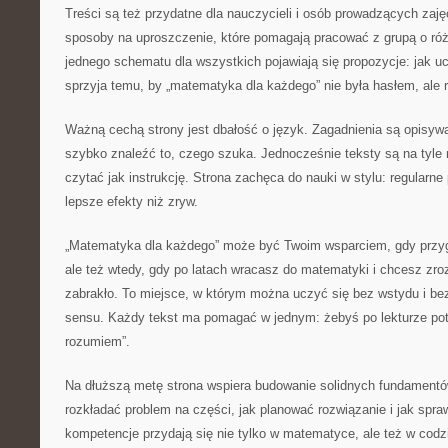
Treści są też przydatne dla nauczycieli i osób prowadzących zaj
sposoby na uproszczenie, które pomagają pracować z grupą o ró
jednego schematu dla wszystkich pojawiają się propozycje: jak uc
sprzyja temu, by „matematyka dla każdego” nie była hasłem, ale r
Ważną cechą strony jest dbałość o język. Zagadnienia są opisywa
szybko znaleźć to, czego szuka. Jednocześnie teksty są na tyle 
czytać jak instrukcję. Strona zachęca do nauki w stylu: regularne 
lepsze efekty niż zryw.
„Matematyka dla każdego” może być Twoim wsparciem, gdy przyg
ale też wtedy, gdy po latach wracasz do matematyki i chcesz zro
zabrakło. To miejsce, w którym można uczyć się bez wstydu i bez
sensu. Każdy tekst ma pomagać w jednym: żebyś po lekturze potra
rozumiem”.
Na dłuższą metę strona wspiera budowanie solidnych fundamentów
rozkładać problem na części, jak planować rozwiązanie i jak spr
kompetencje przydają się nie tylko w matematyce, ale też w codz