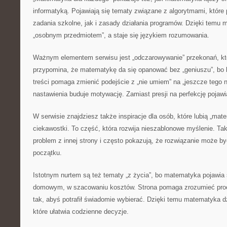
informatyką. Pojawiają się tematy związane z algorytmami, któr
zadania szkolne, jak i zasady działania programów. Dzięki temu 
„osobnym przedmiotem”, a staje się językiem rozumowania.
Ważnym elementem serwisu jest „odczarowywanie” przekonań, któ
przypomina, że matematykę da się opanować bez „geniuszu”, bo l
treści pomaga zmienić podejście z „nie umiem” na „jeszcze tego 
nastawienia buduje motywację. Zamiast presji na perfekcję pojawi
W serwisie znajdziesz także inspiracje dla osób, które lubią „ma
ciekawostki. To część, która rozwija nieszablonowe myślenie. Tak
problem z innej strony i często pokazują, że rozwiązanie może by
początku.
Istotnym nurtem są też tematy „z życia”, bo matematyka pojawia
domowym, w szacowaniu kosztów. Strona pomaga zrozumieć procen
tak, abyś potrafił świadomie wybierać. Dzięki temu matematyka dz
które ułatwia codzienne decyzje.