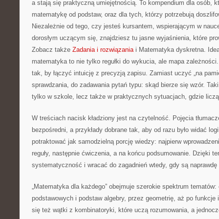
a stają się praktyczną umiejętnością. To kompendium dla osób, k
matematykę od podstaw, oraz dla tych, którzy potrzebują doszlif
Niezależnie od tego, czy jesteś kursantem, wspierającym w nauc
dorosłym uczącym się, znajdziesz tu jasne wyjaśnienia, które pr
Zobacz także
Zadania i rozwiązania
i Matematyka dyskretna. Ideą
matematyka to nie tylko regułki do wykucia, ale mapa zależności.
tak, by łączyć intuicję z precyzją zapisu. Zamiast uczyć „na pam
sprawdzania, do zadawania pytań typu: skąd bierze się wzór. Ta
tylko w szkole, lecz także w praktycznych sytuacjach, gdzie liczą
W treściach nacisk kładziony jest na czytelność. Pojęcia tłumac
bezpośredni, a przykłady dobrane tak, aby od razu było widać lo
potraktować jak samodzielną porcję wiedzy: najpierw wprowadzen
reguły, następnie ćwiczenia, a na końcu podsumowanie. Dzięki t
systematyczność i wracać do zagadnień wtedy, gdy są naprawdę 
„Matematyka dla każdego” obejmuje szerokie spektrum tematów:
podstawowych i podstaw algebry, przez geometrię, aż po funkcje 
się też wątki z kombinatoryki, które uczą rozumowania, a jednoc