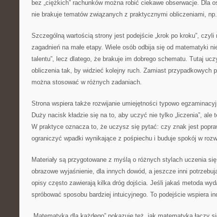
bez „ciężkich” rachunków można robić ciekawe obserwacje. Dla o
nie brakuje tematów związanych z praktycznymi obliczeniami, np.
Szczególną wartością strony jest podejście „krok po kroku”, czyli 
zagadnień na małe etapy. Wiele osób odbija się od matematyki nie
talentu”, lecz dlatego, że brakuje im dobrego schematu. Tutaj ucz
obliczenia tak, by widzieć kolejny ruch. Zamiast przypadkowych 
można stosować w różnych zadaniach.
Strona wspiera także rozwijanie umiejętności typowo egzaminacy
Duży nacisk kładzie się na to, aby uczyć nie tylko „liczenia”, ale 
W praktyce oznacza to, że uczysz się pytać: czy znak jest popr
ograniczyć wpadki wynikające z pośpiechu i buduje spokój w roz
Materiały są przygotowane z myślą o różnych stylach uczenia się
obrazowe wyjaśnienie, dla innych dowód, a jeszcze inni potrzebu
opisy często zawierają kilka dróg dojścia. Jeśli jakaś metoda wyd
spróbować sposobu bardziej intuicyjnego. To podejście wspiera in
„Matematyka dla każdego” pokazuje też, jak matematyka łączy si