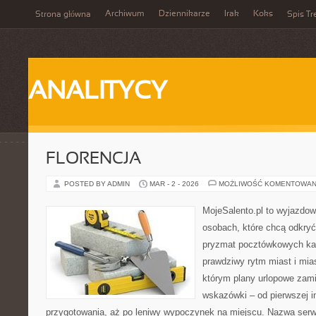
Archiwum
Dziennikarze
Irak
Koks
Strona główna
Spis Tr
ANALITYCY
FLORENCJA
POSTED BY ADMIN
MAR - 2 - 2026
MOŻLIWOŚĆ KOMENTOWAN
MojeSalento.pl to wyjazdow
osobach, które chcą odkryć
pryzmat pocztówkowych kad
prawdziwy rytm miast i mia
którym plany urlopowe zami
wskazówki – od pierwszej in
przygotowania, aż po leniwy wypoczynek na miejscu. Nazwa serw