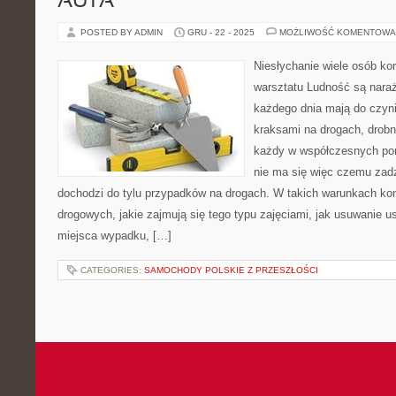
AUTA
POSTED BY ADMIN
GRU - 22 - 2025
MOŻLIWOŚĆ KOMENTOWA
Niesłychanie wiele osób ko
warsztatu Ludność są naraż
każdego dnia mają do czyni
kraksami na drogach, drob
każdy w współczesnych por
nie ma się więc czemu zadz
dochodzi do tylu przypadków na drogach. W takich warunkach kon
drogowych, jakie zajmują się tego typu zajęciami, jak usuwanie
miejsca wypadku, […]
CATEGORIES:
SAMOCHODY POLSKIE Z PRZESZŁOŚCI