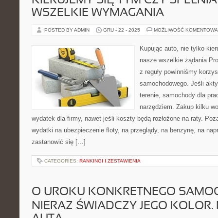
KIERUJEMY SIĘ TYM CZY SPEŁNI
WSZELKIE WYMAGANIA
POSTED BY ADMIN
GRU - 22 - 2025
MOŻLIWOŚĆ KOMENTOWA
Kupując auto, nie tylko kie
nasze wszelkie żądania Pr
z reguły powinniśmy korzys
samochodowego. Jeśli akty
terenie, samochody dla pr
narzędziem. Zakup kilku w
wydatek dla firmy, nawet jeśli koszty będą rozłożone na raty. P
wydatki na ubezpieczenie floty, na przeglądy, na benzynę, na nap
zastanowić się […]
CATEGORIES:
RANKINGI I ZESTAWIENIA
O UROKU KONKRETNEGO SAMO
NIERAZ ŚWIADCZY JEGO KOLOR.