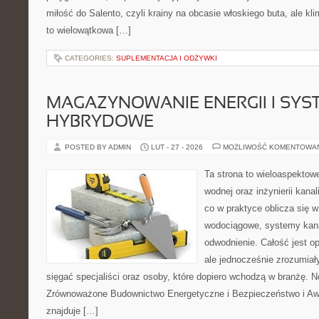
miłość do Salento, czyli krainy na obcasie włoskiego buta, ale kl
to wielowątkowa […]
CATEGORIES:
SUPLEMENTACJA I ODŻYWKI
MAGAZYNOWANIE ENERGII I SYS
HYBRYDOWE
POSTED BY ADMIN
LUT - 27 - 2026
MOŻLIWOŚĆ KOMENTOWA
Ta strona to wieloaspektowe
wodnej oraz inżynierii kanal
co w praktyce oblicza się w
wodociągowe, systemy kana
odwodnienie. Całość jest o
ale jednocześnie zrozumiały
sięgać specjaliści oraz osoby, które dopiero wchodzą w branżę. N
Zrównoważone Budownictwo Energetyczne i Bezpieczeństwo i Aw
znajduje […]