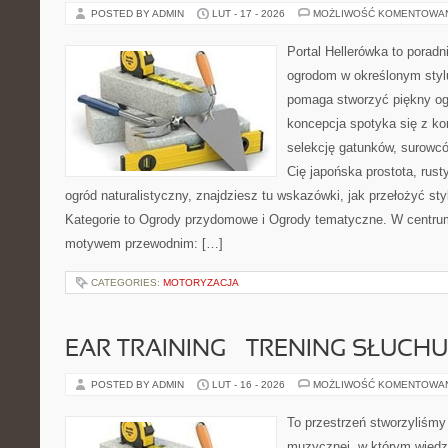
POSTED BY ADMIN
LUT - 17 - 2026
MOŻLIWOŚĆ KOMENTOWA
Portal Hellerówka to porad
ogrodom w określonym styl
pomaga stworzyć piękny og
koncepcja spotyka się z kon
selekcję gatunków, surowców 
Cię japońska prostota, rust
ogród naturalistyczny, znajdziesz tu wskazówki, jak przełożyć sty
Kategorie to Ogrody przydomowe i Ogrody tematyczne. W centru
motywem przewodnim: […]
CATEGORIES:
MOTORYZACJA
EAR TRAINING – TRENING SŁUCHU
POSTED BY ADMIN
LUT - 16 - 2026
MOŻLIWOŚĆ KOMENTOWA
To przestrzeń stworzyliśmy 
muzycznej, w którym wiedz