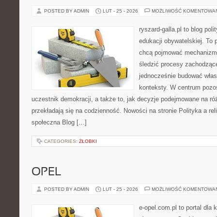
POSTED BY ADMIN
LUT - 25 - 2026
MOŻLIWOŚĆ KOMENTOWA
ryszard-galla.pl to blog pol
edukacji obywatelskiej. To 
chcą pojmować mechanizmy
śledzić procesy zachodzące
jednocześnie budować własn
konteksty. W centrum pozos
uczestnik demokracji, a także to, jak decyzje podejmowane na r
przekładają się na codzienność. Nowości na stronie Polityka a reli
społeczna Blog […]
CATEGORIES:
ŻŁOBKI
OPEL
POSTED BY ADMIN
LUT - 25 - 2026
MOŻLIWOŚĆ KOMENTOWA
e-opel.com.pl to portal dla 