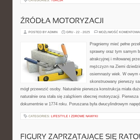
CATEGORIES:
TURCJA
ŹRÓDŁA MOTORYZACJI
POSTED BY ADMIN
GRU - 22 - 2025
MOŻLIWOŚĆ KOMENTOWA
Pragniemy mieć pełne przek
sprawny oraz tym samym be
atrakcyjnej i miłowanej prz
mężczyzn na Ziemi dziedzi
osiemnasty wiek. W owym cz
skonstruowany pierwszy sam
mógł przewozić osoby. Naturalnie pierwsza konstrukcja miała duż
naturalnie ona stała się zalążkiem obecnej motoryzacji. Pierwsz
dokumentnie w 1774 roku. Poruszana była dwucylindrowym napę
CATEGORIES:
LIFESTYLE I ZDROWE NAWYKI
FIGURY ZAPRZĄTAJĄCE SIĘ RAT