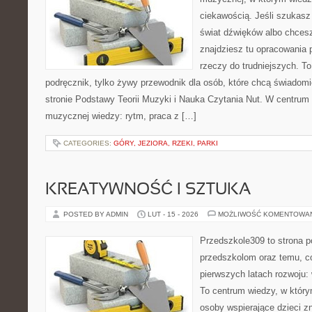
ciekawością. Jeśli szukasz 
świat dźwięków albo chces
znajdziesz tu opracowania
rzeczy do trudniejszych. To
podręcznik, tylko żywy przewodnik dla osób, które chcą świadomi
stronie Podstawy Teorii Muzyki i Nauka Czytania Nut. W centrum
muzycznej wiedzy: rytm, praca z […]
CATEGORIES:
GÓRY, JEZIORA, RZEKI, PARKI
KREATYWNOŚĆ I SZTUKA
POSTED BY ADMIN
LUT - 15 - 2026
MOŻLIWOŚĆ KOMENTOWA
Przedszkole309 to strona p
przedszkolom oraz temu, c
pierwszych latach rozwoju: 
To centrum wiedzy, w który
osoby wspierające dzieci z