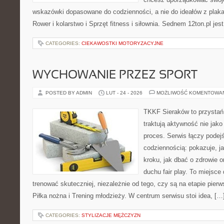
wskazówki dopasowane do codzienności, a nie do ideałów z plakat
Rower i kolarstwo i Sprzęt fitness i siłownia. Sednem 12ton.pl je
CATEGORIES:
CIEKAWOSTKI MOTORYZACYJNE
WYCHOWANIE PRZEZ SPORT
POSTED BY ADMIN
LUT - 24 - 2026
MOŻLIWOŚĆ KOMENTOWA
TKKF Sieraków to przystań i
traktują aktywność nie jako
proces. Serwis łączy podej
codziennością: pokazuje, j
kroku, jak dbać o zdrowie o
duchu fair play. To miejsce 
trenować skuteczniej, niezależnie od tego, czy są na etapie pie
Piłka nożna i Trening młodzieży. W centrum serwisu stoi idea, […
CATEGORIES:
STYLIZACJE MĘŻCZYZN