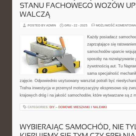
STANU FACHOWEGO WOZÓW UP
WALCZĄ
POSTED BY ADMIN
GRU - 22 - 2025
MOŻLIWOŚĆ KOMENTOWA
Każdy posiadacz samochodu
zaprzątające się ratowanie
samochodów uparcie wojują 
sposoby na rozwiązywanie
żywotnością aut. Tu Napra
sama specjalność mechaniki
zajęcie. Odpowiednio usytuowany warsztat potrafi być niesłycha
Trafna inwestycja w przemysł motoryzacyjny ekspresowo się zwr
krajowych dróg i na jakość samochodów, które wytwarzane są z 
CATEGORIES:
DIY – DOMOWE MIESZANKI I NALEWKI
WYBIERAJĄC SAMOCHÓD, NIE T