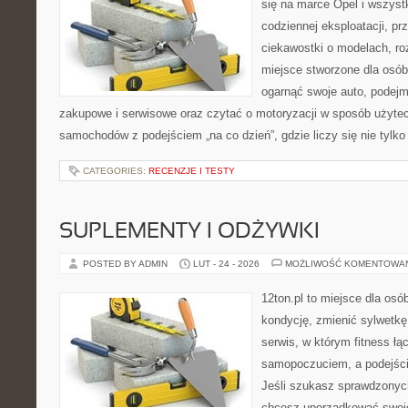
się na marce Opel i wszyst
codziennej eksploatacji, pr
ciekawostki o modelach, ro
miejsce stworzone dla osób
ogarnąć swoje auto, podejm
zakupowe i serwisowe oraz czytać o motoryzacji w sposób użytec
samochodów z podejściem „na co dzień”, gdzie liczy się nie tylko 
CATEGORIES:
RECENZJE I TESTY
SUPLEMENTY I ODŻYWKI
POSTED BY ADMIN
LUT - 24 - 2026
MOŻLIWOŚĆ KOMENTOWA
12ton.pl to miejsce dla os
kondycję, zmienić sylwetkę 
serwis, w którym fitness łą
samopoczuciem, a podejście
Jeśli szukasz sprawdzonych
chcesz uporządkować swoje 