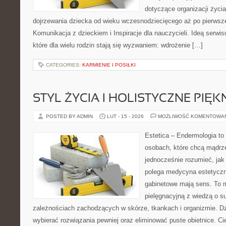
dotyczące organizacji życi
dojrzewania dziecka od wieku wczesnodziecięcego aż po pierwsze
Komunikacja z dzieckiem i Inspiracje dla nauczycieli. Ideą serwi
które dla wielu rodzin stają się wyzwaniem: wdrożenie […]
CATEGORIES:
KARMIENIE I POSIŁKI
STYL ŻYCIA I HOLISTYCZNE PIĘ
POSTED BY ADMIN
LUT - 15 - 2026
MOŻLIWOŚĆ KOMENTOWA
Estetica – Endermologia to
osobach, które chcą mądrze
jednocześnie rozumieć, jak
polega medycyna estetyczna
gabinetowe mają sens. To m
pielęgnacyjną z wiedzą o s
zależnościach zachodzących w skórze, tkankach i organizmie. Dz
wybierać rozwiązania pewniej oraz eliminować puste obietnice. Ci