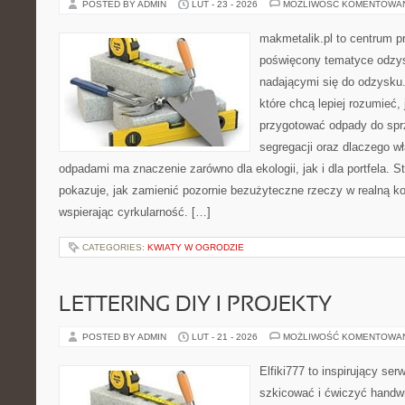
POSTED BY ADMIN
LUT - 23 - 2026
MOŻLIWOŚĆ KOMENTOWA
makmetalik.pl to centrum 
poświęcony tematyce odzys
nadającymi się do odzysku. 
które chcą lepiej rozumieć, 
przygotować odpady do sprz
segregacji oraz dlaczego w
odpadami ma znaczenie zarówno dla ekologii, jak i dla portfela. S
pokazuje, jak zamienić pozornie bezużyteczne rzeczy w realną k
wspierając cyrkularność. […]
CATEGORIES:
KWIATY W OGRODZIE
LETTERING DIY I PROJEKTY
POSTED BY ADMIN
LUT - 21 - 2026
MOŻLIWOŚĆ KOMENTOWA
Elfiki777 to inspirujący ser
szkicować i ćwiczyć handwr