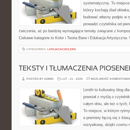
systematyczny. To miejsce 
którzy kochają ślad ołówka,
budować własny podpis w r
prowadzi czytelnika od pier
ćwiczenia, aż po bardziej wymagające tematy związane z kompozyc
Ciekawe kategorie to Kolor i Teoria Barw i Edukacja Artystyczna.
CATEGORIES:
LATAJACACHOLERA
TEKSTY I TŁUMACZENIA PIOSENE
POSTED BY ADMIN
LUT - 21 - 2026
MOŻLIWOŚĆ KOMENTOWA
Limith to kulturalny blog dl
powstał z myślą o czytelni
całym dniu, ale też o tych,
To miejsce, w którym rytmy
a premiery łączą się z kla
rozrywkowy, dzięki czemu m