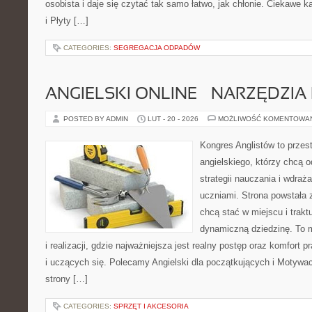
osobista i daje się czytać tak samo łatwo, jak chłonie. Ciekawe k
i Płyty […]
CATEGORIES:
SEGREGACJA ODPADÓW
ANGIELSKI ONLINE – NARZĘDZIA 
POSTED BY ADMIN
LUT - 20 - 2026
MOŻLIWOŚĆ KOMENTOWA
Kongres Anglistów to przest
angielskiego, którzy chcą
strategii nauczania i wdraż
uczniami. Strona powstała 
chcą stać w miejscu i trakt
dynamiczną dziedzinę. To 
i realizacji, gdzie najważniejsza jest realny postęp oraz komfort p
i uczących się. Polecamy Angielski dla początkujących i Motywacja
strony […]
CATEGORIES:
SPRZĘT I AKCESORIA