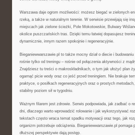
Warszawa daje ogrom możliwości: możesz biegać w zielonych en
rzeką, a także w naturalnym terenie. W serwisie przewijają się insp
miejscach jak zielone ścieżki, Pole Mokotowskie, Bulwary Wiślan
okolice puszczańskich tras. Dzięki temu łatwiej dopasujesz trening
dynamicznie, innym razem spokojnie i regeneracyjnie.
Bieganiewwarszawie.pl to także mocny dział o diecie i budowaniu 
rośnie tylko od treningu – rośnie od połączenia aktywności z mąd
Znajdziesz tu treści o makroskładnikach, o tym jak ułożyć plan ż
ogarnąć picie wody oraz co jeść przed treningiem. Nie brakuje t
praktyce, o posiłkach regeneracyjnych oraz o prostych metodach
stabilny poziom sił w tygodniu.
Ważnym filarem jest zdrowie. Serwis podpowiada, jak zadbać o re
dni, dlaczego warto wprowadzić rolowanie i jak wykorzystywać ro
tekstach często wraca temat spadku motywacji oraz tego, jak ro
organizm potrzebuje odciążenia. Bieganiewwarszawie.pl pomaga 
dłuższej perspektywie dają postęp.