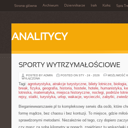
Archiwum
Dziennikarze
Irak
Koks
Strona główna
Spis Tr
ANALITYCY
SPORTY WYTRZYMAŁOŚCIOWE
POSTED BY ADMIN
POSTED ON STY - 24 - 2026
MOŻLIWOŚĆ 
WYŁĄCZONA
Tagi:
agroturystyka
,
atrakcje turystyczne
,
bilety lotnicze
,
biologia
break
,
fizyka
,
geografia
,
historia
,
hostele
,
hotele
,
humanistyka
,
ke
lotniska
,
matematyka
,
miejsca historyczne
,
noclegi
,
podróże lotn
rejsy
,
statki
,
turystyka
,
urlop
,
wakacje
,
wycieczki
,
zabytki
,
zwiedz
Bieganiewwarszawie.pl to kompleksowy serwis dla osób, które chcą
formę mądrze, bez chaosu i bez kontuzji. To miejsce, gdzie miłoś
sprawdzonymi metodami. Niezależnie od tego, czy dopiero zaczy
czy masz za sobą kilometry w nogach, znajdziesz tu wskazówki