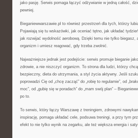
jako pasję. Serwis pomaga łączyć odżywianie w jedną całość, dzię
pewniej.
Bieganiewwarszawie.pl to również przestrzeń dla tych, którzy lubi
Pojawiają się tu wskazówki, jak oceniać tętno, jak układać tydzie
jak rozwijać wydolność aerobową. Dzięki temu nie tylko biegasz, 
organizm i umiesz reagować, gdy trzeba zwolnić.
Najważniejsze jednak jest podejście: serwis promuje bieganie ja
zdrowie, a nie niszczyć organizm. To strona dla ludzi, którzy chcą
bezpieczny, dieta do utrzymania, a styl życia aktywny. Jeśli szuk
poprowadzi Cię od „chcę zacząć” do „robię to regularnie”, od „braku
moc”, od „gubię się w poradach” do „mam swój plan” – Bieganieww
po to.
To serwis, który łączy Warszawę z treningiem, zdrowymi nawyka
inspirację, pomaga układać cele, podsuwa treningi, a przy tym pr
efekt to nie tylko wynik na zegarku, ale też większa energia i saty