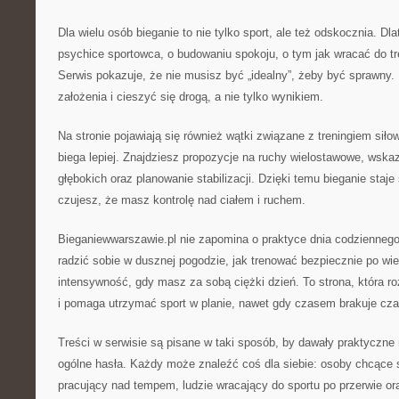
Dla wielu osób bieganie to nie tylko sport, ale też odskocznia. Dla
psychice sportowca, o budowaniu spokoju, o tym jak wracać do t
Serwis pokazuje, że nie musisz być „idealny”, żeby być sprawny.
założenia i cieszyć się drogą, a nie tylko wynikiem.
Na stronie pojawiają się również wątki związane z treningiem sił
biega lepiej. Znajdziesz propozycje na ruchy wielostawowe, wsk
głębokich oraz planowanie stabilizacji. Dzięki temu bieganie staje 
czujesz, że masz kontrolę nad ciałem i ruchem.
Bieganiewwarszawie.pl nie zapomina o praktyce dnia codziennego
radzić sobie w dusznej pogodzie, jak trenować bezpiecznie po w
intensywność, gdy masz za sobą ciężki dzień. To strona, która ro
i pomaga utrzymać sport w planie, nawet gdy czasem brakuje cza
Treści w serwisie są pisane w taki sposób, by dawały praktyczne r
ogólne hasła. Każdy może znaleźć coś dla siebie: osoby chcące
pracujący nad tempem, ludzie wracający do sportu po przerwie oraz