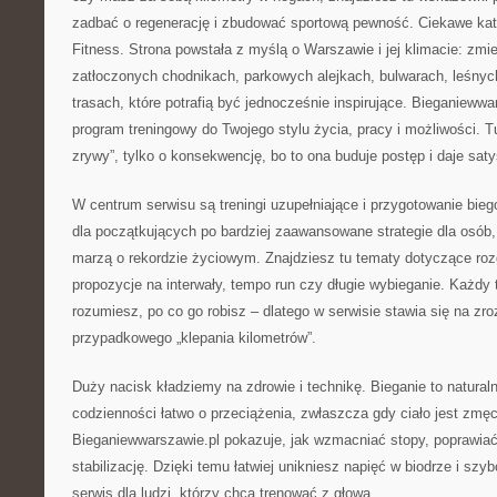
zadbać o regenerację i zbudować sportową pewność. Ciekawe kat
Fitness. Strona powstała z myślą o Warszawie i jej klimacie: zmi
zatłoczonych chodnikach, parkowych alejkach, bulwarach, leśnyc
trasach, które potrafią być jednocześnie inspirujące. Bieganieww
program treningowy do Twojego stylu życia, pracy i możliwości. T
zrywy”, tylko o konsekwencję, bo to ona buduje postęp i daje saty
W centrum serwisu są treningi uzupełniające i przygotowanie bie
dla początkujących po bardziej zaawansowane strategie dla osób,
marzą o rekordzie życiowym. Znajdziesz tu tematy dotyczące roz
propozycje na interwały, tempo run czy długie wybieganie. Każdy t
rozumiesz, po co go robisz – dlatego w serwisie stawia się na zr
przypadkowego „klepania kilometrów”.
Duży nacisk kładziemy na zdrowie i technikę. Bieganie to naturaln
codzienności łatwo o przeciążenia, zwłaszcza gdy ciało jest zmę
Bieganiewwarszawie.pl pokazuje, jak wzmacniać stopy, poprawia
stabilizację. Dzięki temu łatwiej unikniesz napięć w biodrze i szy
serwis dla ludzi, którzy chcą trenować z głową.