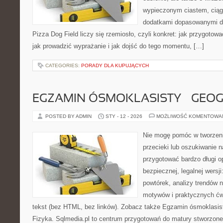
wypieczonym ciastem, ciąg
dodatkami dopasowanymi do
Pizza Dog Field liczy się rzemiosło, czyli konkret: jak przygotowa
jak prowadzić wyprażanie i jak dojść do tego momentu, […]
CATEGORIES:
PORADY DLA KUPUJĄCYCH
EGZAMIN ÓSMOKLASISTY – GEOG
POSTED BY ADMIN
STY - 12 - 2026
MOŻLIWOŚĆ KOMENTOWA
Nie mogę pomóc w tworzeniu 
przecieki lub oszukiwanie 
przygotować bardzo długi o
bezpiecznej, legalnej wersji
powtórek, analizy trendów 
motywów i praktycznych ćw
tekst (bez HTML, bez linków). Zobacz także Egzamin ósmoklasisty
Fizyka. Sqlmedia.pl to centrum przygotowań do matury stworzone