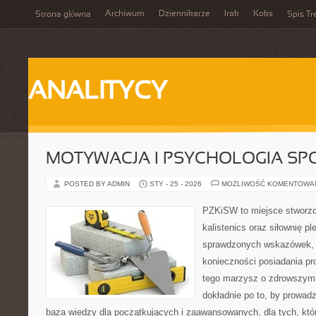
Archiwum
Dziennikarze
Irak
Koks
Strona główna
Spis Tr
ANALITYCY
MOTYWACJA I PSYCHOLOGIA SP
POSTED BY ADMIN
STY - 25 - 2026
MOŻLIWOŚĆ KOMENTOWA
PZKiSW to miejsce stworzo
kalistenics oraz siłownię p
sprawdzonych wskazówek, 
konieczności posiadania pro
tego marzysz o zdrowszym c
dokładnie po to, by prowadz
baza wiedzy dla początkujących i zaawansowanych, dla tych, któr