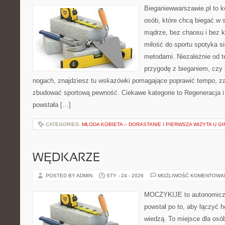
Bieganiewwarszawie.pl to 
osób, które chcą biegać w s
mądrze, bez chaosu i bez ko
miłość do sportu spotyka s
metodami. Niezależnie od t
przygodę z bieganiem, czy
nogach, znajdziesz tu wskazówki pomagające poprawić tempo, za
zbudować sportową pewność. Ciekawe kategorie to Regeneracja i 
powstała […]
CATEGORIES:
MŁODA KOBIETA – DORASTANIE I PIERWSZA WIZYTA U 
WĘDKARZE
POSTED BY ADMIN
STY - 24 - 2026
MOŻLIWOŚĆ KOMENTOWA
MOCZYKIJE to autonomiczny
powstał po to, aby łączyć 
wiedzą. To miejsce dla osó