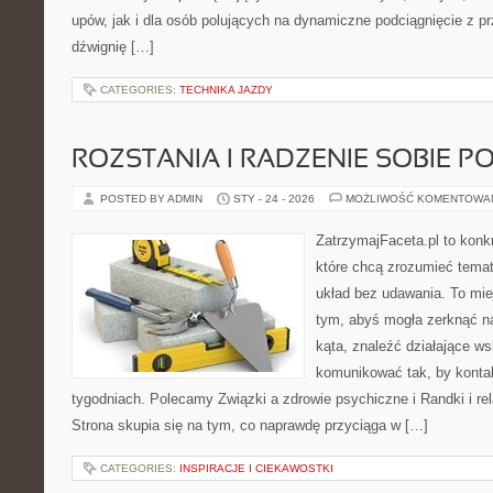
upów, jak i dla osób polujących na dynamiczne podciągnięcie z prz
dźwignię […]
CATEGORIES:
TECHNIKA JAZDY
ROZSTANIA I RADZENIE SOBIE P
POSTED BY ADMIN
STY - 24 - 2026
MOŻLIWOŚĆ KOMENTOWA
ZatrzymajFaceta.pl to konkr
które chcą zrozumieć temat
układ bez udawania. To mie
tym, abyś mogła zerknąć n
kąta, znaleźć działające w
komunikować tak, by kontak
tygodniach. Polecamy Związki a zdrowie psychiczne i Randki i rel
Strona skupia się na tym, co naprawdę przyciąga w […]
CATEGORIES:
INSPIRACJE I CIEKAWOSTKI