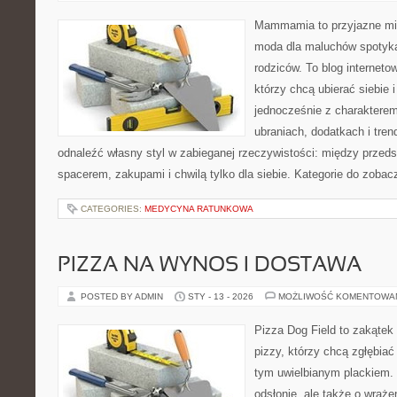
Mammamia to przyjazne mie
moda dla maluchów spotyka
rodziców. To blog interneto
którzy chcą ubierać siebie 
jednocześnie z charakterem.
ubraniach, dodatkach i tren
odnaleźć własny styl w zabieganej rzeczywistości: między przeds
spacerem, zakupami i chwilą tylko dla siebie. Kategorie do zobac
CATEGORIES:
MEDYCYNA RATUNKOWA
PIZZA NA WYNOS I DOSTAWA
POSTED BY ADMIN
STY - 13 - 2026
MOŻLIWOŚĆ KOMENTOWA
Pizza Dog Field to zakątek
pizzy, którzy chcą zgłębiać
tym uwielbianym plackiem. 
odsłonie, ale także o wraże