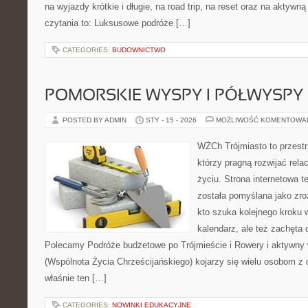
na wyjazdy krótkie i długie, na road trip, na reset oraz na aktywn
czytania to: Luksusowe podróże […]
CATEGORIES:
BUDOWNICTWO
POMORSKIE WYSPY I PÓŁWYSPY
POSTED BY ADMIN
STY - 15 - 2026
MOŻLIWOŚĆ KOMENTOWA
WŻCh Trójmiasto to przestrz
którzy pragną rozwijać rel
życiu. Strona internetowa t
została pomyślana jako zr
kto szuka kolejnego kroku w
kalendarz, ale też zachęta 
Polecamy Podróże budżetowe po Trójmieście i Rowery i aktywn
(Wspólnota Życia Chrześcijańskiego) kojarzy się wielu osobom z 
właśnie ten […]
CATEGORIES:
NOWINKI EDUKACYJNE