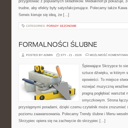
przygotować z popularnych składników. Mediaknorr.pl pokazuje, ż
trudne, aby efekty były satysfakcjonujące. Polecamy także Kawa i
Serwis kieruje się ideą, że […]
CATEGORIES:
PORADY SEZONOWE
FORMALNOŚCI ŚLUBNE
POSTED BY ADMIN
STY - 21 - 2026
MOŻLIWOŚĆ KOMENTOWA
Śpiewające Skrzypce to si
sztuce dźwięku, w którym s
opowieści. To miejsce stwo
rozwijać muzyczną wrażliwo
pragną pogłębiać warsztat 
smyczkowym. Strona łączy
przystępnymi poradami, dzięki czemu czytelnik może zrozumieć 
poziomu zaawansowania. Polecamy Trendy ślubne i Menu weselne 
Skrzypiec opiera się na zachwycie do skrzypiec […]