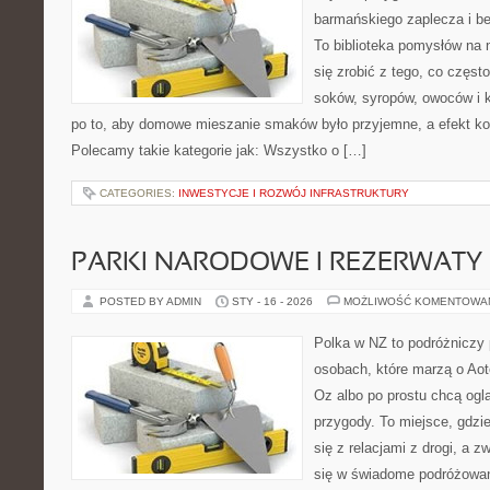
barmańskiego zaplecza i b
To biblioteka pomysłów na 
się zrobić z tego, co częst
soków, syropów, owoców i k
po to, aby domowe mieszanie smaków było przyjemne, a efekt ko
Polecamy takie kategorie jak: Wszystko o […]
CATEGORIES:
INWESTYCJE I ROZWÓJ INFRASTRUKTURY
PARKI NARODOWE I REZERWATY
POSTED BY ADMIN
STY - 16 - 2026
MOŻLIWOŚĆ KOMENTOWA
Polka w NZ to podróżniczy 
osobach, które marzą o Aot
Oz albo po prostu chcą ogl
przygody. To miejsce, gdzi
się z relacjami z drogi, a 
się w świadome podróżowani