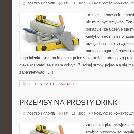
POSTED BY ADMIN
STY - 18 - 2026
MOŻLIWOŚĆ KOMENTOWA
To miejsce powstało z pros
nie musi być sztywna. Ten 
pokazuje, że uczenie się m
kiedykolwiek miałeś wrażen
przegadane, tutaj znajdzies
pomagają ogarnąć nawet na
zagadnienia. Na stronie czeka połączenie treści, które łączą prak
ciekawostkami ze świata odkryć. Z jednej strony pojawiają się mate
zapamiętywać, […]
CATEGORIES:
REFLEKSOLOGIA
PRZEPISY NA PROSTY DRINK
POSTED BY ADMIN
STY - 17 - 2026
MOŻLIWOŚĆ KOMENTOWA
zrobdrinka.pl to przyjazne 
szybko przygotować banalni