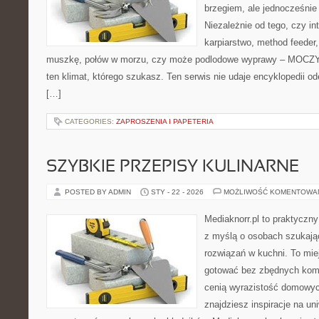
brzegiem, ale jednocześnie
Niezależnie od tego, czy in
karpiarstwo, method feeder,
muszkę, połów w morzu, czy może podlodowe wyprawy – MOCZY
ten klimat, którego szukasz. Ten serwis nie udaje encyklopedii o
[…]
CATEGORIES:
ZAPROSZENIA I PAPETERIA
SZYBKIE PRZEPISY KULINARNE
POSTED BY ADMIN
STY - 22 - 2026
MOŻLIWOŚĆ KOMENTOWA
Mediaknorr.pl to praktyczny
z myślą o osobach szukaj
rozwiązań w kuchni. To miej
gotować bez zbędnych kompl
cenią wyrazistość domowych
znajdziesz inspiracje na un