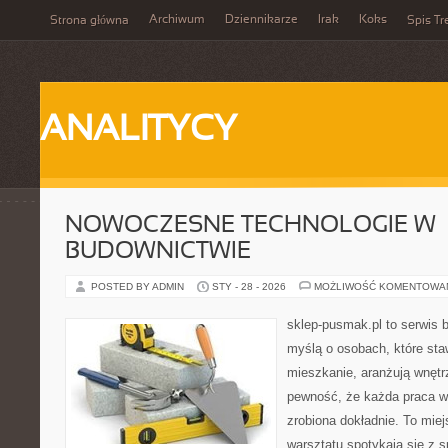
Archiwum
Dziennikarze
Irak
Koks
Strona główna
Spis Tr
ANALITYCY
NOWOCZESNE TECHNOLOGIE W
BUDOWNICTWIE
POSTED BY ADMIN
STY - 28 - 2026
MOŻLIWOŚĆ KOMENTOWA
sklep-pusmak.pl to serwis 
myślą o osobach, które sta
mieszkanie, aranżują wnętr
pewność, że każda praca w
zrobiona dokładnie. To mie
warsztatu spotykają się z 