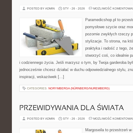
POSTED BY ADMIN
STY - 26 - 2026
MOŻLIWOŚĆ KOMENTOWA
Paramedicshop.pl to przest
pomysłowe szycie oraz mod
pozornie zwykłych rzeczy 
stylizacje. To strona, na któ
praktyka i radość z tego, 
stworzyć coś, co idealnie p
i codziennego życia. Jeśli marzysz o tym, by Twoja garderoba by
jednocześnie chcesz działać w duchu odpowiedzialnego stylu, zn
inspiracji, wskazówek […]
CATEGORIES:
NORYMBERGA (NÜRNBERG/NUREMBERG)
PRZEWIDYWANIA DLA ŚWIATA
POSTED BY ADMIN
STY - 26 - 2026
MOŻLIWOŚĆ KOMENTOWA
Margoseila to przestrzeń w