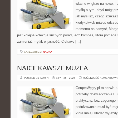
własne wnętrze na nowo. To 
myślą o tym, abyś mógł prz
jak myślisz, czego szukasz 
kiedykolwiek miałeś odczuci
momentu na namysł, Margose
jest kolejna kolekcja suchych porad, lecz kompas, która pomaga
zamieniać mętlik w jasność. Ciekawe […]
CATEGORIES:
NAUKA
NAJCIEKAWSZE MUZEA
POSTED BY ADMIN
STY - 25 - 2026
MOŻLIWOŚĆ KOMENTOWA
GorąceWęgry.pl to serwis tu
potrzeby doświadczania Eu
praktyczny, bez zbędnego n
podróżowanie musi być męc
które lubią układać wyjazdy