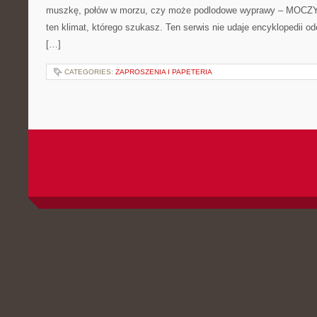
muszkę, połów w morzu, czy może podlodowe wyprawy – MOCZY
ten klimat, którego szukasz. Ten serwis nie udaje encyklopedii o
[…]
CATEGORIES:
ZAPROSZENIA I PAPETERIA