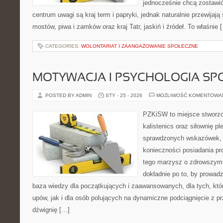
jednocześnie chcą zostawi
centrum uwagi są kraj term i papryki, jednak naturalnie przewijają 
mostów, piwa i zamków oraz kraj Tatr, jaskiń i źródeł. To właśnie 
CATEGORIES:
WOLONTARIAT I ZAANGAŻOWANIE SPOŁECZNE
MOTYWACJA I PSYCHOLOGIA SP
POSTED BY ADMIN
STY - 25 - 2026
MOŻLIWOŚĆ KOMENTOWA
PZKiSW to miejsce stworzo
kalistenics oraz siłownię p
sprawdzonych wskazówek, 
konieczności posiadania pro
tego marzysz o zdrowszym c
dokładnie po to, by prowadz
baza wiedzy dla początkujących i zaawansowanych, dla tych, któr
upów, jak i dla osób polujących na dynamiczne podciągnięcie z prz
dźwignię […]