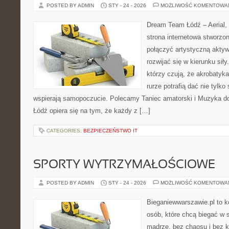
POSTED BY ADMIN
STY - 24 - 2026
MOŻLIWOŚĆ KOMENTOWA
Dream Team Łódź – Aerial, 
strona internetowa stworzon
połączyć artystyczną aktyw
rozwijać się w kierunku siły
którzy czują, że akrobatyka
rurze potrafią dać nie tylko 
wspierają samopoczucie. Polecamy Taniec amatorski i Muzyka d
Łódź opiera się na tym, że każdy z […]
CATEGORIES:
BEZPIECZEŃSTWO IT
SPORTY WYTRZYMAŁOŚCIOWE
POSTED BY ADMIN
STY - 24 - 2026
MOŻLIWOŚĆ KOMENTOWA
Bieganiewwarszawie.pl to 
osób, które chcą biegać w s
mądrze, bez chaosu i bez ko