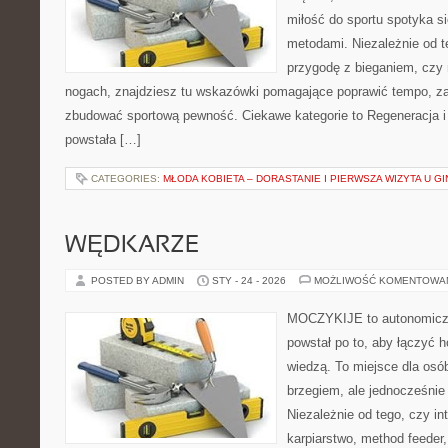
miłość do sportu spotyka s
metodami. Niezależnie od t
przygodę z bieganiem, czy
nogach, znajdziesz tu wskazówki pomagające poprawić tempo, za
zbudować sportową pewność. Ciekawe kategorie to Regeneracja i 
powstała […]
CATEGORIES:
MŁODA KOBIETA – DORASTANIE I PIERWSZA WIZYTA U 
WĘDKARZE
POSTED BY ADMIN
STY - 24 - 2026
MOŻLIWOŚĆ KOMENTOWA
MOCZYKIJE to autonomiczny
powstał po to, aby łączyć 
wiedzą. To miejsce dla osó
brzegiem, ale jednocześnie
Niezależnie od tego, czy in
karpiarstwo, method feeder,