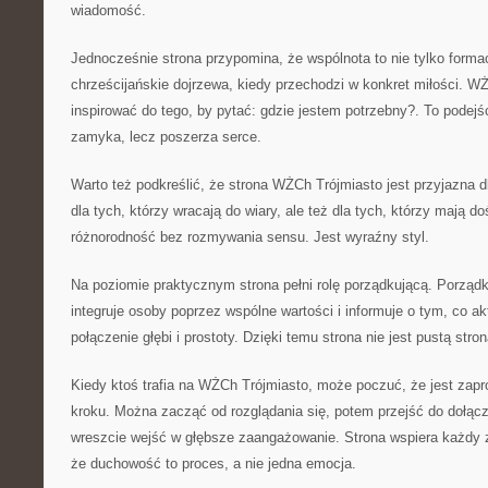
wiadomość.
Jednocześnie strona przypomina, że wspólnota to nie tylko formac
chrześcijańskie dojrzewa, kiedy przechodzi w konkret miłości. WŻ
inspirować do tego, by pytać: gdzie jestem potrzebny?. To podej
zamyka, lecz poszerza serce.
Warto też podkreślić, że strona WŻCh Trójmiasto jest przyjazna 
dla tych, którzy wracają do wiary, ale też dla tych, którzy mają d
różnorodność bez rozmywania sensu. Jest wyraźny styl.
Na poziomie praktycznym strona pełni rolę porządkującą. Porządku
integruje osoby poprzez wspólne wartości i informuje o tym, co ak
połączenie głębi i prostoty. Dzięki temu strona nie jest pustą str
Kiedy ktoś trafia na WŻCh Trójmiasto, może poczuć, że jest zapr
kroku. Można zacząć od rozglądania się, potem przejść do dołącz
wreszcie wejść w głębsze zaangażowanie. Strona wspiera każdy z
że duchowość to proces, a nie jedna emocja.