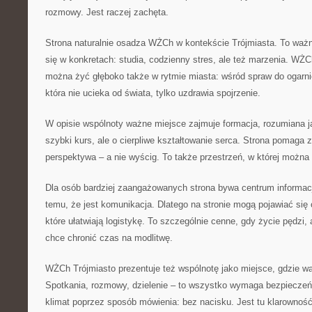
rozmowy. Jest raczej zachęta.
Strona naturalnie osadza WŻCh w kontekście Trójmiasta. To waż
się w konkretach: studia, codzienny stres, ale też marzenia. WŻC
można żyć głęboko także w rytmie miasta: wśród spraw do ogarni
która nie ucieka od świata, tylko uzdrawia spojrzenie.
W opisie wspólnoty ważne miejsce zajmuje formacja, rozumiana j
szybki kurs, ale o cierpliwe kształtowanie serca. Strona pomaga 
perspektywa – a nie wyścig. To także przestrzeń, w której można
Dla osób bardziej zaangażowanych strona bywa centrum informacji
temu, że jest komunikacja. Dlatego na stronie mogą pojawiać się 
które ułatwiają logistykę. To szczególnie cenne, gdy życie pędzi,
chce chronić czas na modlitwę.
WŻCh Trójmiasto prezentuje też wspólnotę jako miejsce, gdzie wa
Spotkania, rozmowy, dzielenie – to wszystko wymaga bezpieczeń
klimat poprzez sposób mówienia: bez nacisku. Jest tu klarownoś