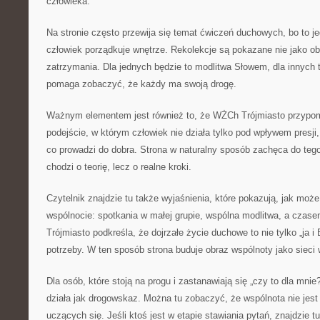
człowieka.
Na stronie często przewija się temat ćwiczeń duchowych, bo to je
człowiek porządkuje wnętrze. Rekolekcje są pokazane nie jako o
zatrzymania. Dla jednych będzie to modlitwa Słowem, dla innych 
pomaga zobaczyć, że każdy ma swoją drogę.
Ważnym elementem jest również to, że WŻCh Trójmiasto przypom
podejście, w którym człowiek nie działa tylko pod wpływem presji, 
co prowadzi do dobra. Strona w naturalny sposób zachęca do tego,
chodzi o teorię, lecz o realne kroki.
Czytelnik znajdzie tu także wyjaśnienia, które pokazują, jak moż
wspólnocie: spotkania w małej grupie, wspólna modlitwa, a czase
Trójmiasto podkreśla, że dojrzałe życie duchowe to nie tylko „ja i
potrzeby. W ten sposób strona buduje obraz wspólnoty jako sieci 
Dla osób, które stoją na progu i zastanawiają się „czy to dla mni
działa jak drogowskaz. Można tu zobaczyć, że wspólnota nie jest 
uczących się. Jeśli ktoś jest w etapie stawiania pytań, znajdzie t