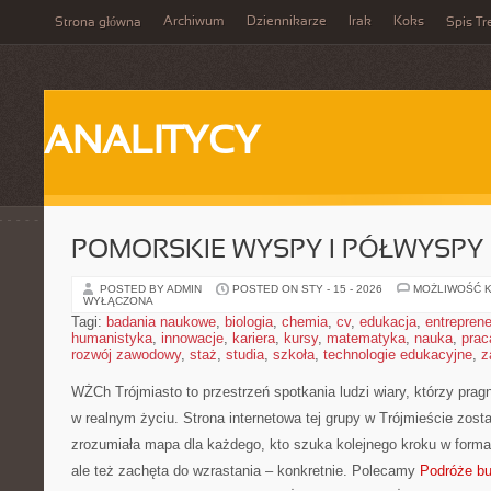
Archiwum
Dziennikarze
Irak
Koks
Strona główna
Spis Tr
ANALITYCY
POMORSKIE WYSPY I PÓŁWYSPY
POSTED BY ADMIN
POSTED ON STY - 15 - 2026
MOŻLIWOŚĆ 
WYŁĄCZONA
Tagi:
badania naukowe
,
biologia
,
chemia
,
cv
,
edukacja
,
entreprene
humanistyka
,
innowacje
,
kariera
,
kursy
,
matematyka
,
nauka
,
prac
rozwój zawodowy
,
staż
,
studia
,
szkoła
,
technologie edukacyjne
,
z
WŻCh Trójmiasto to przestrzeń spotkania ludzi wiary, którzy prag
w realnym życiu. Strona internetowa tej grupy w Trójmieście zost
zrozumiała mapa dla każdego, kto szuka kolejnego kroku w formacj
ale też zachęta do wzrastania – konkretnie. Polecamy
Podróże bu