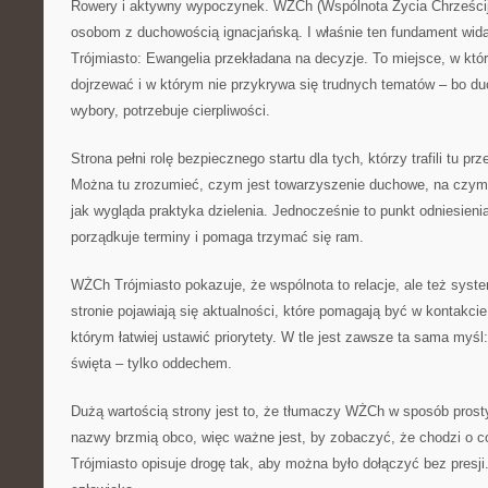
Rowery i aktywny wypoczynek. WŻCh (Wspólnota Życia Chrześcija
osobom z duchowością ignacjańską. I właśnie ten fundament wid
Trójmiasto: Ewangelia przekładana na decyzje. To miejsce, w kt
dojrzewać i w którym nie przykrywa się trudnych tematów – bo d
wybory, potrzebuje cierpliwości.
Strona pełni rolę bezpiecznego startu dla tych, którzy trafili tu pr
Można tu zrozumieć, czym jest towarzyszenie duchowe, na czym p
jak wygląda praktyka dzielenia. Jednocześnie to punkt odniesienia
porządkuje terminy i pomaga trzymać się ram.
WŻCh Trójmiasto pokazuje, że wspólnota to relacje, ale też syst
stronie pojawiają się aktualności, które pomagają być w kontakcie
którym łatwiej ustawić priorytety. W tle jest zawsze ta sama myśl
święta – tylko oddechem.
Dużą wartością strony jest to, że tłumaczy WŻCh w sposób prosty.
nazwy brzmią obco, więc ważne jest, by zobaczyć, że chodzi o 
Trójmiasto opisuje drogę tak, aby można było dołączyć bez presj