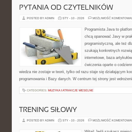
PYTANIA OD CZYTELNIKÓW
POSTED BY ADMIN
STY - 10 - 2026
MOŻLIWOŚĆ KOMENTOWA
Programista Java to platfo
chcą opanować Javy w prakt
programistyczną, ale też dla
szukają konkretnych rozwią
internetowe, baza artykułó
ćwiczenia oparte o codzien
wiedza nie zostaje w teorii, tylko od razu staje się działającym 
programowania i Bazy danych. W centrum tej strony jest wdrożen
CATEGORIES:
MUZYKA I ATRAKCJE WESELNE
TRENING SIŁOWY
POSTED BY ADMIN
STY - 10 - 2026
MOŻLIWOŚĆ KOMENTOWA
Witaj! Jeśli szukasz miejsc