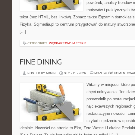
powtórek, analizy trendów 
motywów i praktycznych ćw
tekst (bez HTML, bez linków). Zobacz także Egzamin ósmoklasisty
Fizyka. Sqlmedia.pl to centrum przygotowań do matury stworzone
[…]
CATEGORIES:
WĘDKARSTWO MIEJSKIE
FINE DINING
POSTED BY ADMIN
STY - 11 - 2026
MOŻLIWOŚĆ KOMENTOWA
Witamy w miejscu, które po
chęci odkrywania. Ten dzie
przewodnik po restauracjac
najciekawszych regionach g
restauracyjne nowości, ceni
czytać o jedzeniu w sposób 
idealnie. Nowości na stronie to Eko, Zero Waste i Lokalne Produk