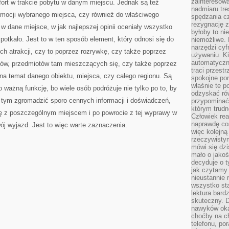
zainteresow
fort w trakcie pobytu w danym miejscu. Jednak są też
nadmiaru tre
romocji wybranego miejsca, czy również do właściwego
spędzania cz
rezygnację z
 w dane miejsce, w jak najlepszej opinii oceniały wszystko
byłoby to n
spotkało. Jest to w ten sposób element, który odnosi się do
niemożliwe. 
narzędzi cyf
h atrakcji, czy to poprzez rozrywkę, czy także poprzez
używaniu. Ki
automatyczn
tów, przedmiotów tam mieszczących się, czy także poprzez
traci przestr
na temat danego obiektu, miejsca, czy całego regionu. Są
spokojne po
właśnie te p
 ważną funkcję, bo wiele osób podróżuje nie tylko po to, by
odzyskać ró
 tym zgromadzić sporo cennych informacji i doświadczeń,
przypominać
którym trud
ę z poszczególnym miejscem i po powrocie z tej wyprawy w
Człowiek rea
naprawdę co
j wyjazd. Jest to więc warte zaznaczenia.
więc kolejną
rzeczywistym
mówi się dzi
mało o jakoś
decyduje o t
jak czytamy 
nieustannie 
wszystko sta
lektura bard
skuteczny. D
nawyków oka
choćby na c
telefonu, po