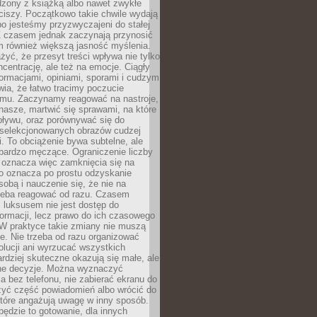
dzony z książką albo nawet zwykłe
ciszy. Początkowo takie chwile wydają
bo jesteśmy przyzwyczajeni do stałej
 Z czasem jednak zaczynają przynosić
m również większą jasność myślenia.
yć, że przesyt treści wpływa nie tylko
centrację, ale też na emocje. Ciągły
formacjami, opiniami, sporami i cudzym
ia, że łatwo tracimy poczucie
tmu. Zaczynamy reagować na nastroje,
 nasze, martwić się sprawami, na które
ływu, oraz porównywać się do
yselekcjonowanych obrazów cudzej
. To obciążenie bywa subtelne, ale
 bardzo męczące. Ograniczenie liczby
 oznacza więc zamknięcia się na
to oznacza po prostu odzyskanie
sobą i nauczenie się, że nie na
zeba reagować od razu. Czasem
 luksusem nie jest dostęp do
formacji, lecz prawo do ich czasowego
 W praktyce takie zmiany nie muszą
e. Nie trzeba od razu organizować
olucji ani wyrzucać wszystkich
rdziej skuteczne okazują się małe, ale
e decyzje. Można wyznaczyć
 bez telefonu, nie zabierać ekranu do
zyć część powiadomień albo wrócić do
które angażują uwagę w inny sposób.
będzie to gotowanie, dla innych