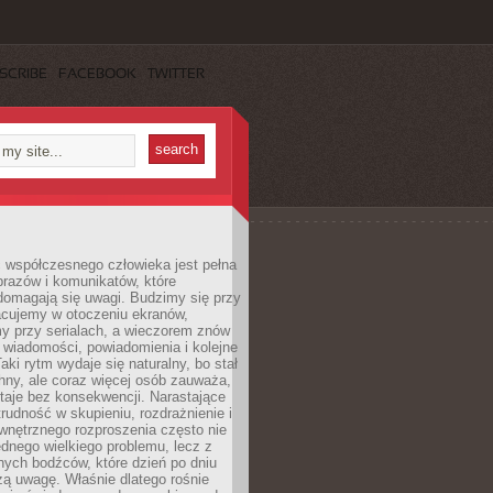
SCRIBE
FACEBOOK
TWITTER
 współczesnego człowieka jest pełna
razów i komunikatów, które
domagają się uwagi. Budzimy się przy
racujemy w otoczeniu ekranów,
 przy serialach, a wieczorem znów
wiadomości, powiadomienia i kolejne
aki rytm wydaje się naturalny, bo stał
hny, ale coraz więcej osób zauważa,
taje bez konsekwencji. Narastające
rudność w skupieniu, rozdrażnienie i
wnętrznego rozproszenia często nie
ednego wielkiego problemu, lecz z
nych bodźców, które dzień po dniu
ą uwagę. Właśnie dlatego rośnie