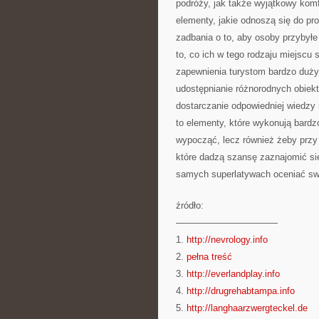
podróży, jak także wyjątkowy kom
elementy, jakie odnoszą się do p
zadbania o to, aby osoby przybyłe
to, co ich w tego rodzaju miejscu 
zapewnienia turystom bardzo dużyc
udostępnianie różnorodnych obiek
dostarczanie odpowiedniej wiedzy 
to elementy, które wykonują bardzo
wypocząć, lecz również żeby przy
które dadzą szansę zaznajomić si
samych superlatywach oceniać swó
źródło:
———————————
1.
http://nevrology.info
2.
pełna treść
3.
http://everlandplay.info
4.
http://drugrehabtampa.info
5.
http://langhaarzwergteckel.de