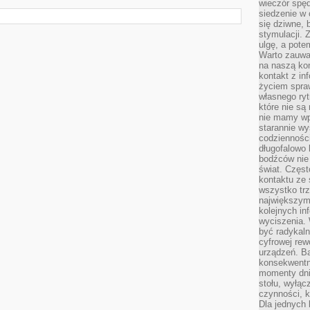
wieczór spę
siedzenie w 
się dziwne, 
stymulacji.
ulgę, a pote
Warto zauważ
na naszą kon
kontakt z in
życiem spraw
własnego ry
które nie są
nie mamy wp
starannie w
codzienności
długofalowo
bodźców nie
świat. Częs
kontaktu ze 
wszystko tr
największym
kolejnych in
wyciszenia.
być radykaln
cyfrowej rew
urządzeń. Ba
konsekwentn
momenty dnia
stołu, wyłąc
czynności, 
Dla jednych 