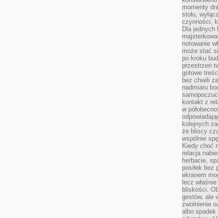
momenty dnia
stołu, wyłąc
czynności, 
Dla jednych 
majsterkowan
notowanie w
może stać si
po kroku bu
przestrzeń 
gotowe treśc
bez chwili 
nadmiaru bo
samopoczuci
kontakt z re
w półobecnoś
odpowiadają
kolejnych za
że bliscy cz
wspólnie spę
Kiedy choć 
relacja nabi
herbacie, sp
posiłek bez
ekranem mog
lecz właśnie
bliskości. 
gestów, ale 
zwolnienie o
albo spadek