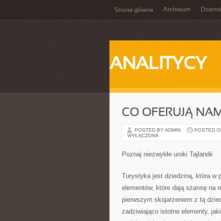
Archiwum
Dzienn
Strona główna
ANALITYCY
CO OFERUJĄ NA
POSTED BY ADMIN
POSTED ON 
WYŁĄCZONA
Poznaj niezwykłe uroki Tajlandii
Turystyka jest dziedziną, która w
elementów, które dają szansę na 
pierwszym skojarzeniem z tą dziedz
zadziwiająco istotne elementy, ja