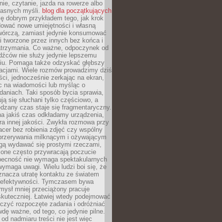
ie, czytanie, jazda na rowerze albo
łasnych myśli.
blog dla początkujących
ę dobrym przykładem tego, jak krok
dować nowe umiejętności i własną
twórczą, zamiast jedynie konsumować
i tworzone przez innych bez końca i
zatrzymania. Co ważne, odpoczynek od
dźców nie służy jedynie lepszemu
u. Pomaga także odzyskać głębszy
lacjami. Wiele rozmów prowadzimy dziś
ci, jednocześnie zerkając na ekran,
c na wiadomości lub myśląc o
daniach. Taki sposób bycia sprawia,
ują się słuchani tylko częściowo, a
dzany czas staje się fragmentaryczny.
na jakiś czas odkładamy urządzenia,
era innej jakości. Zwykła rozmowa przy
acer bez robienia zdjęć czy wspólny
 przerywania milknącym i ożywającym
ą wydawać się prostymi rzeczami,
 one często przywracają poczucie
Obecność nie wymaga spektakularnych
wymaga uwagi. Wielu ludzi boi się, że
znacza utratę kontaktu ze światem
 efektywności. Tymczasem bywa
mysł mniej przeciążony pracuje
 skuteczniej. Łatwiej wtedy podejmować
czyć rozpoczęte zadania i odróżniać
wdę ważne, od tego, co jedynie pilne.
d nadmiaru treści nie jest więc