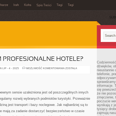
ikarze
Irak
Koks
Tagi
Tagi
Spis Treści
SUB
M PROFESJONALNE HOTELE?
Codzienność
dźwięków, ob
CO
LIP - 4 - 2025
MOŻLIWOŚĆ KOMENTOWANIA
ZOSTAŁA
nieustannie 
OFERUJĄ
telefonie, p
NAM
PROFESJONALNE
odpoczywamy
HOTELE?
sprawdzamy 
informacje. T
się powszec
 pewnym sensie uzależniona jest od poszczególnych innych
że nie pozos
zmęczenie, t
regularny rozwój wybranych podmiotów turystyki. Przeważnie
poczucie we
iną jest transport i bazy noclegowe. Jak najbardziej są to
wynikają z j
tysięcy drob
kie mają za zadanie dostarczyć bezpieczeństwo w czasie
zajmują nasz