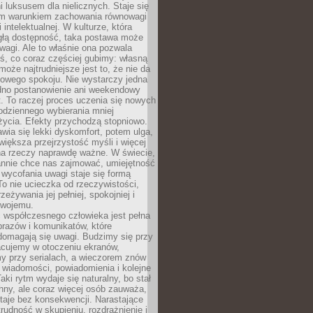
 luksusem dla nielicznych. Staje się
m warunkiem zachowania równowagi
 intelektualnej. W kulturze, która
ągłą dostępność, taka postawa może
agi. Ale to właśnie ona pozwala
ś, co coraz częściej gubimy: własną
oże najtrudniejsze jest to, że nie da
towego spokoju. Nie wystarczy jedna
edno postanowienie ani weekendowy
. To raczej proces uczenia się nowych
odziennego wybierania mniej
życia. Efekty przychodzą stopniowo.
awia się lekki dyskomfort, potem ulga,
iększa przejrzystość myśli i więcej
na rzeczy naprawdę ważne. W świecie,
annie chce nas zajmować, umiejętność
wycofania uwagi staje się formą
 To nie ucieczka od rzeczywistości,
zeżywania jej pełniej, spokojniej i
swojemu.
 współczesnego człowieka jest pełna
razów i komunikatów, które
domagają się uwagi. Budzimy się przy
racujemy w otoczeniu ekranów,
 przy serialach, a wieczorem znów
wiadomości, powiadomienia i kolejne
aki rytm wydaje się naturalny, bo stał
hny, ale coraz więcej osób zauważa,
taje bez konsekwencji. Narastające
rudność w skupieniu, rozdrażnienie i