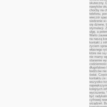
skuteczny. D
nawyków oka
choćby na c
telefonu, po
wieczór spę
siedzenie w 
się dziwne, 
stymulacji.
ulgę, a pote
Warto zauważ
na naszą kon
kontakt z in
życiem spraw
własnego ry
które nie są
nie mamy wp
starannie w
codzienności
długofalowo
bodźców nie
świat. Częs
kontaktu ze 
wszystko tr
największym
kolejnych in
wyciszenia.
być radykaln
cyfrowej rew
urządzeń. Ba
konsekwentn