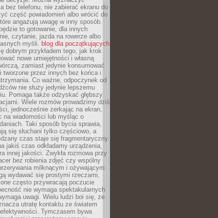
 bez telefonu, nie zabierać ekranu do
zyć część powiadomień albo wrócić do
które angażują uwagę w inny sposób.
będzie to gotowanie, dla innych
ie, czytanie, jazda na rowerze albo
łasnych myśli.
blog dla początkujących
ę dobrym przykładem tego, jak krok
dować nowe umiejętności i własną
twórczą, zamiast jedynie konsumować
i tworzone przez innych bez końca i
zatrzymania. Co ważne, odpoczynek od
dźców nie służy jedynie lepszemu
u. Pomaga także odzyskać głębszy
lacjami. Wiele rozmów prowadzimy dziś
ci, jednocześnie zerkając na ekran,
c na wiadomości lub myśląc o
daniach. Taki sposób bycia sprawia,
ują się słuchani tylko częściowo, a
dzany czas staje się fragmentaryczny.
na jakiś czas odkładamy urządzenia,
era innej jakości. Zwykła rozmowa przy
acer bez robienia zdjęć czy wspólny
 przerywania milknącym i ożywającym
ą wydawać się prostymi rzeczami,
 one często przywracają poczucie
Obecność nie wymaga spektakularnych
wymaga uwagi. Wielu ludzi boi się, że
znacza utratę kontaktu ze światem
 efektywności. Tymczasem bywa