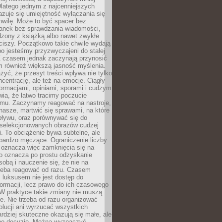
latego jednym z najcenniejszych
zuje się umiejętność wyłączania się
hwilę. Może to być spacer bez
ranek bez sprawdzania wiadomości,
dzony z książką albo nawet zwykłe
ciszy. Początkowo takie chwile wydają
bo jesteśmy przyzwyczajeni do stałej
 Z czasem jednak zaczynają przynosić
m również większą jasność myślenia.
yć, że przesyt treści wpływa nie tylko
centrację, ale też na emocje. Ciągły
formacjami, opiniami, sporami i cudzym
ia, że łatwo tracimy poczucie
tmu. Zaczynamy reagować na nastroje,
 nasze, martwić się sprawami, na które
ływu, oraz porównywać się do
yselekcjonowanych obrazów cudzej
. To obciążenie bywa subtelne, ale
 bardzo męczące. Ograniczenie liczby
 oznacza więc zamknięcia się na
to oznacza po prostu odzyskanie
sobą i nauczenie się, że nie na
zeba reagować od razu. Czasem
 luksusem nie jest dostęp do
formacji, lecz prawo do ich czasowego
 W praktyce takie zmiany nie muszą
e. Nie trzeba od razu organizować
olucji ani wyrzucać wszystkich
rdziej skuteczne okazują się małe, ale
e decyzje. Można wyznaczyć