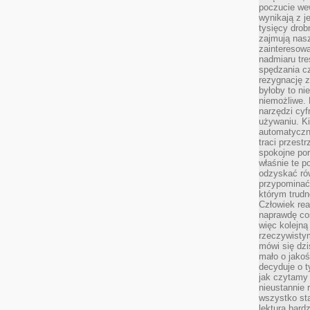
poczucie we
wynikają z j
tysięcy drob
zajmują nasz
zainteresow
nadmiaru tre
spędzania cz
rezygnację z
byłoby to n
niemożliwe. 
narzędzi cyf
używaniu. Ki
automatyczn
traci przestr
spokojne po
właśnie te p
odzyskać ró
przypominać
którym trud
Człowiek rea
naprawdę co
więc kolejną
rzeczywistym
mówi się dzi
mało o jakoś
decyduje o t
jak czytamy 
nieustannie 
wszystko sta
lektura bard