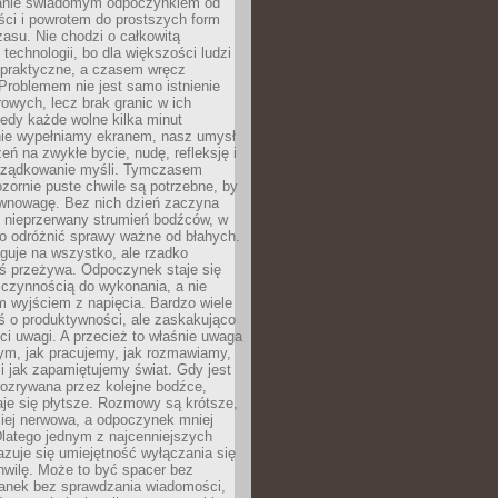
anie świadomym odpoczynkiem od
ści i powrotem do prostszych form
asu. Nie chodzi o całkowitą
 technologii, bo dla większości ludzi
iepraktyczne, a czasem wręcz
Problemem nie jest samo istnienie
rowych, lecz brak granic w ich
edy każde wolne kilka minut
ie wypełniamy ekranem, nasz umysł
zeń na zwykłe bycie, nudę, refleksję i
rządkowanie myśli. Tymczasem
ozornie puste chwile są potrzebne, by
wnowagę. Bez nich dzień zaczyna
 nieprzerwany strumień bodźców, w
no odróżnić sprawy ważne od błahych.
guje na wszystko, ale rzadko
ś przeżywa. Odpoczynek staje się
 czynnością do wykonania, a nie
 wyjściem z napięcia. Bardzo wiele
ś o produktywności, ale zaskakująco
ci uwagi. A przecież to właśnie uwaga
ym, jak pracujemy, jak rozmawiamy,
i jak zapamiętujemy świat. Gdy jest
rozrywana przez kolejne bodźce,
je się płytsze. Rozmowy są krótsze,
ziej nerwowa, a odpoczynek mniej
latego jednym z najcenniejszych
zuje się umiejętność wyłączania się
hwilę. Może to być spacer bez
ranek bez sprawdzania wiadomości,