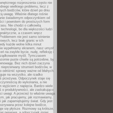
wnętrznego rozproszenia często nie
ednego wielkiego problemu, lecz z
nych bodźców, które dzień po dniu
ą uwagę. Właśnie dlatego rośnie
anie świadomym odpoczynkiem od
ści i powrotem do prostszych form
asu. Nie chodzi o całkowitą
 technologii, bo dla większości ludzi
iepraktyczne, a czasem wręcz
Problemem nie jest samo istnienie
rowych, lecz brak granic w ich
edy każde wolne kilka minut
ie wypełniamy ekranem, nasz umysł
zeń na zwykłe bycie, nudę, refleksję i
rządkowanie myśli. Tymczasem
ozornie puste chwile są potrzebne, by
wnowagę. Bez nich dzień zaczyna
 nieprzerwany strumień bodźców, w
no odróżnić sprawy ważne od błahych.
guje na wszystko, ale rzadko
ś przeżywa. Odpoczynek staje się
 czynnością do wykonania, a nie
 wyjściem z napięcia. Bardzo wiele
ś o produktywności, ale zaskakująco
ci uwagi. A przecież to właśnie uwaga
ym, jak pracujemy, jak rozmawiamy,
i jak zapamiętujemy świat. Gdy jest
rozrywana przez kolejne bodźce,
je się płytsze. Rozmowy są krótsze,
ziej nerwowa, a odpoczynek mniej