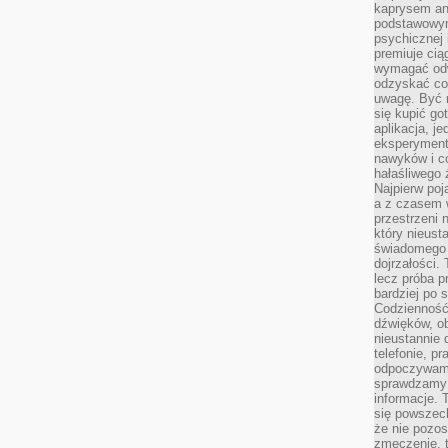
kaprysem ani
podstawowy
psychicznej i
premiuje ci
wymagać odw
odzyskać co
uwagę. Być m
się kupić go
aplikacja, j
eksperyment
nawyków i c
hałaśliwego 
Najpierw poj
a z czasem w
przestrzeni 
który nieust
świadomego 
dojrzałości.
lecz próba pr
bardziej po 
Codzienność
dźwięków, ob
nieustannie 
telefonie, p
odpoczywamy
sprawdzamy 
informacje. T
się powszec
że nie pozos
zmęczenie, t