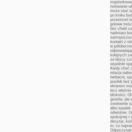
majsterkowan
notowanie w
może stać si
po kroku bu
przestrzeń 
gotowe treśc
bez chwili 
nadmiaru bo
samopoczuci
kontakt z re
w półobecnoś
odpowiadają
kolejnych za
że bliscy cz
wspólnie spę
Kiedy choć 
relacja nabi
herbacie, sp
posiłek bez
ekranem mog
lecz właśnie
bliskości. 
gestów, ale 
zwolnienie o
albo spadek
odwrotnie. U
spokojniej i
decyzje, koń
to, co napra
Odpoczynek o