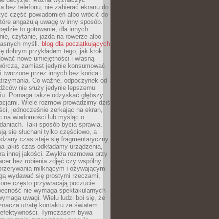
 bez telefonu, nie zabierać ekranu do
zyć część powiadomień albo wrócić do
które angażują uwagę w inny sposób.
będzie to gotowanie, dla innych
ie, czytanie, jazda na rowerze albo
łasnych myśli.
blog dla początkujących
ę dobrym przykładem tego, jak krok
dować nowe umiejętności i własną
twórczą, zamiast jedynie konsumować
i tworzone przez innych bez końca i
zatrzymania. Co ważne, odpoczynek od
dźców nie służy jedynie lepszemu
u. Pomaga także odzyskać głębszy
lacjami. Wiele rozmów prowadzimy dziś
ci, jednocześnie zerkając na ekran,
c na wiadomości lub myśląc o
daniach. Taki sposób bycia sprawia,
ują się słuchani tylko częściowo, a
dzany czas staje się fragmentaryczny.
na jakiś czas odkładamy urządzenia,
era innej jakości. Zwykła rozmowa przy
acer bez robienia zdjęć czy wspólny
 przerywania milknącym i ożywającym
ą wydawać się prostymi rzeczami,
 one często przywracają poczucie
Obecność nie wymaga spektakularnych
wymaga uwagi. Wielu ludzi boi się, że
znacza utratę kontaktu ze światem
 efektywności. Tymczasem bywa