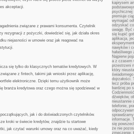
kaprysem ani
es akceptacji.
podstawowy
psychicznej i
premiuje ci
wymagać odw
odzyskać co
zagadnienia związane z prawami konsumenta. Czytelnik
uwagę. Być m
 rezygnacji z pożyczki, dowiedzieć się, jak działa okres
się kupić go
aplikacja, j
adku niejasności w umowie oraz jak reagować na
eksperyment
tytucji.
nawyków i c
hałaśliwego 
Najpierw poj
a z czasem w
przestrzeni 
icza się tylko do klasycznych tematów kredytowych. W
który nieust
związane z fintech, takimi jak wnioski przez aplikację,
świadomego 
dojrzałości.
portfele elektroniczne. Dzięki temu użytkownik może
lecz próba pr
bardziej po 
 się branża kredytowa oraz czego można się spodziewać w
Codzienność
dźwięków, ob
nieustannie 
telefonie, p
odpoczywamy
 początkujących, jak i do doświadczonych czytelników.
sprawdzamy 
informacje. T
ze kroki w świecie kredytów, znajdzie tu startowe
się powszec
że nie pozos
setki, jak czytać warunki umowy oraz na co uważać, kiedy
zmęczenie, t