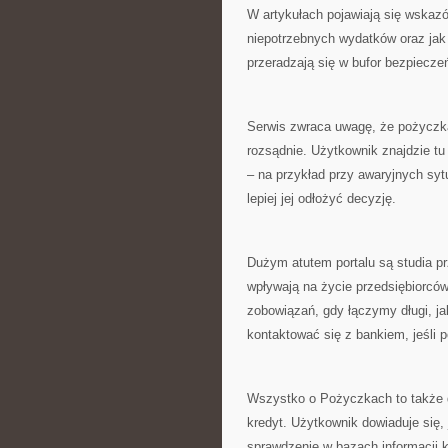
W artykułach pojawiają się wskazó
niepotrzebnych wydatków oraz jak
przeradzają się w bufor bezpiecze
Serwis zwraca uwagę, że pożyczka
rozsądnie. Użytkownik znajdzie tu
– na przykład przy awaryjnych syt
lepiej jej odłożyć decyzję.
Dużym atutem portalu są studia pr
wpływają na życie przedsiębiorców
zobowiązań, gdy łączymy długi, ja
kontaktować się z bankiem, jeśli p
Wszystko o Pożyczkach to także d
kredyt. Użytkownik dowiaduje się,
sprawdzenie w bazach informacji k