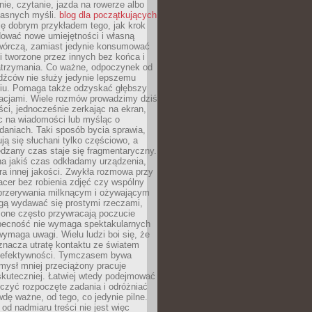
ie, czytanie, jazda na rowerze albo
łasnych myśli.
blog dla początkujących
ę dobrym przykładem tego, jak krok
dować nowe umiejętności i własną
twórczą, zamiast jedynie konsumować
i tworzone przez innych bez końca i
zatrzymania. Co ważne, odpoczynek od
dźców nie służy jedynie lepszemu
u. Pomaga także odzyskać głębszy
lacjami. Wiele rozmów prowadzimy dziś
ci, jednocześnie zerkając na ekran,
c na wiadomości lub myśląc o
daniach. Taki sposób bycia sprawia,
ują się słuchani tylko częściowo, a
dzany czas staje się fragmentaryczny.
na jakiś czas odkładamy urządzenia,
era innej jakości. Zwykła rozmowa przy
acer bez robienia zdjęć czy wspólny
 przerywania milknącym i ożywającym
ą wydawać się prostymi rzeczami,
 one często przywracają poczucie
Obecność nie wymaga spektakularnych
wymaga uwagi. Wielu ludzi boi się, że
znacza utratę kontaktu ze światem
 efektywności. Tymczasem bywa
mysł mniej przeciążony pracuje
 skuteczniej. Łatwiej wtedy podejmować
czyć rozpoczęte zadania i odróżniać
wdę ważne, od tego, co jedynie pilne.
d nadmiaru treści nie jest więc