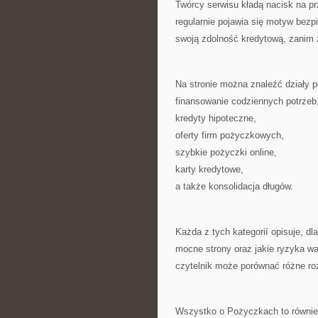
Twórcy serwisu kładą nacisk na p
regularnie pojawia się motyw bezp
swoją zdolność kredytową, zanim 
Na stronie można znaleźć działy
finansowanie codziennych potrzeb
kredyty hipoteczne,
oferty firm pożyczkowych,
szybkie pożyczki online,
karty kredytowe,
a także konsolidacja długów.
Każda z tych kategorií opisuje, d
mocne strony oraz jakie ryzyka w
czytelnik może porównać różne ro
Wszystko o Pożyczkach to również