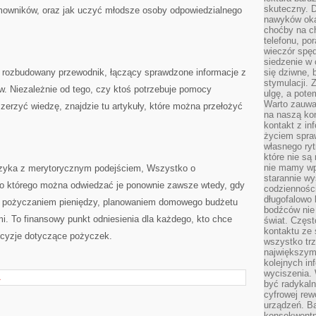
skuteczny. D
mowników, oraz jak uczyć młodsze osoby odpowiedzialnego
nawyków oka
choćby na c
telefonu, po
wieczór spę
siedzenie w 
rozbudowany przewodnik, łączący sprawdzone informacje z
się dziwne, 
stymulacji.
. Niezależnie od tego, czy ktoś potrzebuje pomocy
ulgę, a pote
Warto zauważ
zerzyć wiedzę, znajdzie tu artykuły, które można przełożyć
na naszą kon
kontakt z in
życiem spraw
własnego ry
które nie są
nie mamy wp
języka z merytorycznym podejściem, Wszystko o
starannie w
do którego można odwiedzać je ponownie zawsze wtedy, gdy
codzienności
długofalowo
 z pożyczaniem pieniędzy, planowaniem domowego budżetu
bodźców nie
i. To finansowy punkt odniesienia dla każdego, kto chce
świat. Częs
kontaktu ze 
cyzje dotyczące pożyczek.
wszystko tr
największym
kolejnych in
wyciszenia.
A
być radykaln
cyfrowej rew
urządzeń. Ba
konsekwentn