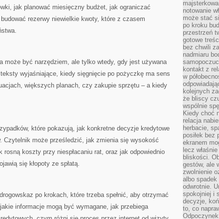
majsterkowan
wki, jak planować miesięczny budżet, jak ograniczać
notowanie w
może stać si
 budować rezerwy niewielkie kwoty, które z czasem
po kroku bu
ństwa.
przestrzeń 
gotowe treśc
bez chwili 
nadmiaru bo
 może być narzędziem, ale tylko wtedy, gdy jest używana
samopoczuci
kontakt z re
 teksty wyjaśniające, kiedy sięgnięcie po pożyczkę ma sens
w półobecnoś
odpowiadają
uacjach, większych planach, czy zakupie sprzętu – a kiedy
kolejnych za
że bliscy cz
wspólnie spę
Kiedy choć 
relacja nabi
herbacie, sp
zypadków, które pokazują, jak konkretne decyzje kredytowe
posiłek bez
. Czytelnik może prześledzić, jak zmienia się wysokość
ekranem mog
lecz właśnie
k rosną koszty przy niespłacaniu rat, oraz jak odpowiednio
bliskości. 
ojawią się kłopoty ze spłatą.
gestów, ale 
zwolnienie o
albo spadek
odwrotnie. U
spokojniej i
rogowskaz po krokach, które trzeba spełnić, aby otrzymać
decyzje, koń
 jakie informacje mogą być wymagane, jak przebiega
to, co napra
Odpoczynek o
redytowych, czym różni się proces przez internet od wizyty