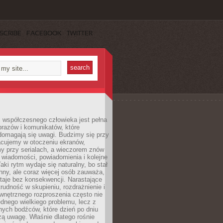
SCRIBE
FACEBOOK
TWITTER
 współczesnego człowieka jest pełna
razów i komunikatów, które
domagają się uwagi. Budzimy się przy
racujemy w otoczeniu ekranów,
 przy serialach, a wieczorem znów
wiadomości, powiadomienia i kolejne
aki rytm wydaje się naturalny, bo stał
hny, ale coraz więcej osób zauważa,
taje bez konsekwencji. Narastające
rudność w skupieniu, rozdrażnienie i
wnętrznego rozproszenia często nie
ednego wielkiego problemu, lecz z
nych bodźców, które dzień po dniu
ą uwagę. Właśnie dlatego rośnie