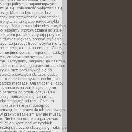
latego jednym z najcenniejszych
zuje się umiejętność wyłączania się
hwilę. Może to być spacer bez
ranek bez sprawdzania wiadomości,
dzony z książką albo nawet zwykłe
ciszy. Początkowo takie chwile wydają
bo jesteśmy przyzwyczajeni do stałej
 Z czasem jednak zaczynają przynosić
m również większą jasność myślenia.
yć, że przesyt treści wpływa nie tylko
centrację, ale też na emocje. Ciągły
formacjami, opiniami, sporami i cudzym
ia, że łatwo tracimy poczucie
tmu. Zaczynamy reagować na nastroje,
 nasze, martwić się sprawami, na które
ływu, oraz porównywać się do
yselekcjonowanych obrazów cudzej
. To obciążenie bywa subtelne, ale
 bardzo męczące. Ograniczenie liczby
 oznacza więc zamknięcia się na
to oznacza po prostu odzyskanie
sobą i nauczenie się, że nie na
zeba reagować od razu. Czasem
 luksusem nie jest dostęp do
formacji, lecz prawo do ich czasowego
 W praktyce takie zmiany nie muszą
e. Nie trzeba od razu organizować
olucji ani wyrzucać wszystkich
rdziej skuteczne okazują się małe, ale
e decyzje. Można wyznaczyć