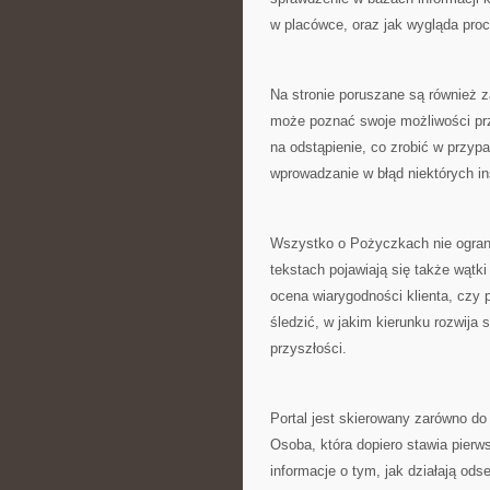
w placówce, oraz jak wygląda proc
Na stronie poruszane są również 
może poznać swoje możliwości przy
na odstąpienie, co zrobić w przyp
wprowadzanie w błąd niektórych ins
Wszystko o Pożyczkach nie ogran
tekstach pojawiają się także wątki 
ocena wiarygodności klienta, czy 
śledzić, w jakim kierunku rozwija
przyszłości.
Portal jest skierowany zarówno do
Osoba, która dopiero stawia pierws
informacje o tym, jak działają od