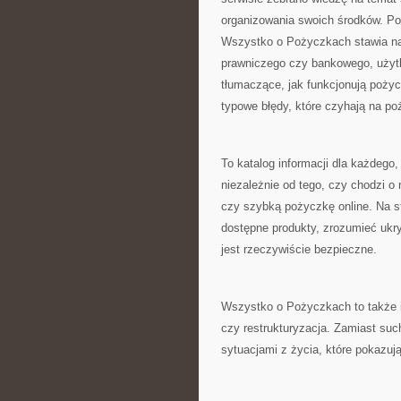
organizowania swoich środków. P
Wszystko o Pożyczkach stawia na
prawniczego czy bankowego, użytk
tłumaczące, jak funkcjonują poży
typowe błędy, które czyhają na po
To katalog informacji dla każdego
niezależnie od tego, czy chodzi 
czy szybką pożyczkę online. Na st
dostępne produkty, zrozumieć ukry
jest rzeczywiście bezpieczne.
Wszystko o Pożyczkach to także in
czy restrukturyzacja. Zamiast such
sytuacjami z życia, które pokazują