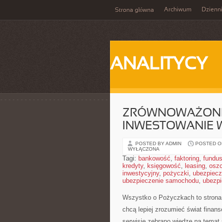
Archiwum
Dzienn
Strona główna
ANALITYCY
ZRÓWNOWAŻONE 
INWESTOWANIE 
POSTED BY ADMIN
POSTED ON
WYŁĄCZONA
Tagi:
bankowość
,
faktoring
,
fundus
kredyty
,
księgowość
,
leasing
,
osz
inwestycyjny
,
pożyczki
,
ubezpiecz
ubezpieczenie samochodu
,
ubezpi
Wszystko o Pożyczkach to strona 
chcą lepiej zrozumieć świat finan
serwisie zebrano wiedzę na temat