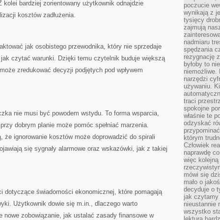
 Z kolei bardziej zorientowany użytkownik odnajdzie
poczucie we
wynikają z j
lizacji kosztów zadłużenia.
tysięcy drob
zajmują nasz
zainteresow
nadmiaru tre
tować jak osobistego przewodnika, który nie sprzedaje
spędzania cz
rezygnację z
 jak czytać warunki. Dzięki temu czytelnik buduje większą
byłoby to n
i może zredukować decyzji podjętych pod wpływem
niemożliwe. 
narzędzi cyf
używaniu. Ki
automatyczn
traci przestr
spokojne po
czka nie musi być powodem wstydu. To forma wsparcia,
właśnie te p
odzyskać ró
i przy dobrym planie może pomóc spełniać marzenia.
przypominać
, że ignorowanie kosztów może doprowadzić do spirali
którym trud
Człowiek rea
ojawiają się sygnały alarmowe oraz wskazówki, jak z takiej
naprawdę co
więc kolejną
rzeczywistym
mówi się dzi
mało o jakoś
decyduje o t
ści dotyczące świadomości ekonomicznej, które pomagają
jak czytamy 
yki. Użytkownik dowie się m.in., dlaczego warto
nieustannie 
wszystko sta
e nowe zobowiązanie, jak ustalać zasady finansowe w
lektura bard