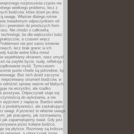
wnętrznego rozproszenia często nie
ednego wielkiego problemu, lecz z
nych bodźców, które dzień po dniu
ą uwagę. Właśnie dlatego rośnie
anie świadomym odpoczynkiem od
ści i powrotem do prostszych form
asu. Nie chodzi o całkowitą
 technologii, bo dla większości ludzi
iepraktyczne, a czasem wręcz
Problemem nie jest samo istnienie
rowych, lecz brak granic w ich
edy każde wolne kilka minut
ie wypełniamy ekranem, nasz umysł
zeń na zwykłe bycie, nudę, refleksję i
rządkowanie myśli. Tymczasem
ozornie puste chwile są potrzebne, by
wnowagę. Bez nich dzień zaczyna
 nieprzerwany strumień bodźców, w
no odróżnić sprawy ważne od błahych.
guje na wszystko, ale rzadko
ś przeżywa. Odpoczynek staje się
 czynnością do wykonania, a nie
 wyjściem z napięcia. Bardzo wiele
ś o produktywności, ale zaskakująco
ci uwagi. A przecież to właśnie uwaga
ym, jak pracujemy, jak rozmawiamy,
i jak zapamiętujemy świat. Gdy jest
rozrywana przez kolejne bodźce,
je się płytsze. Rozmowy są krótsze,
ziej nerwowa, a odpoczynek mniej