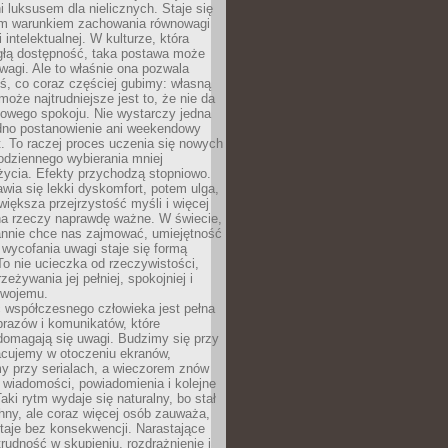
 luksusem dla nielicznych. Staje się
m warunkiem zachowania równowagi
 intelektualnej. W kulturze, która
ągłą dostępność, taka postawa może
agi. Ale to właśnie ona pozwala
ś, co coraz częściej gubimy: własną
oże najtrudniejsze jest to, że nie da
towego spokoju. Nie wystarczy jedna
edno postanowienie ani weekendowy
. To raczej proces uczenia się nowych
odziennego wybierania mniej
życia. Efekty przychodzą stopniowo.
awia się lekki dyskomfort, potem ulga,
iększa przejrzystość myśli i więcej
na rzeczy naprawdę ważne. W świecie,
annie chce nas zajmować, umiejętność
wycofania uwagi staje się formą
 To nie ucieczka od rzeczywistości,
zeżywania jej pełniej, spokojniej i
swojemu.
 współczesnego człowieka jest pełna
razów i komunikatów, które
domagają się uwagi. Budzimy się przy
racujemy w otoczeniu ekranów,
 przy serialach, a wieczorem znów
wiadomości, powiadomienia i kolejne
aki rytm wydaje się naturalny, bo stał
hny, ale coraz więcej osób zauważa,
taje bez konsekwencji. Narastające
rudność w skupieniu, rozdrażnienie i