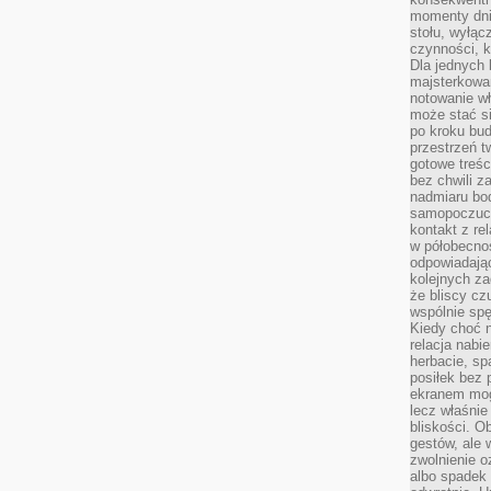
momenty dnia
stołu, wyłąc
czynności, 
Dla jednych 
majsterkowan
notowanie w
może stać si
po kroku bu
przestrzeń 
gotowe treśc
bez chwili 
nadmiaru bo
samopoczuci
kontakt z re
w półobecnoś
odpowiadają
kolejnych za
że bliscy cz
wspólnie spę
Kiedy choć 
relacja nabi
herbacie, sp
posiłek bez
ekranem mog
lecz właśnie
bliskości. 
gestów, ale 
zwolnienie o
albo spadek