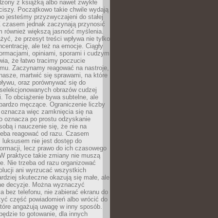
dzony z książką albo nawet zwykłe
ciszy. Początkowo takie chwile wydają
bo jesteśmy przyzwyczajeni do stałej
 Z czasem jednak zaczynają przynosić
m również większą jasność myślenia.
yć, że przesyt treści wpływa nie tylko
centrację, ale też na emocje. Ciągły
formacjami, opiniami, sporami i cudzym
ia, że łatwo tracimy poczucie
tmu. Zaczynamy reagować na nastroje,
 nasze, martwić się sprawami, na które
ływu, oraz porównywać się do
yselekcjonowanych obrazów cudzej
. To obciążenie bywa subtelne, ale
 bardzo męczące. Ograniczenie liczby
 oznacza więc zamknięcia się na
to oznacza po prostu odzyskanie
sobą i nauczenie się, że nie na
zeba reagować od razu. Czasem
 luksusem nie jest dostęp do
formacji, lecz prawo do ich czasowego
 W praktyce takie zmiany nie muszą
e. Nie trzeba od razu organizować
olucji ani wyrzucać wszystkich
rdziej skuteczne okazują się małe, ale
e decyzje. Można wyznaczyć
 bez telefonu, nie zabierać ekranu do
zyć część powiadomień albo wrócić do
które angażują uwagę w inny sposób.
będzie to gotowanie, dla innych