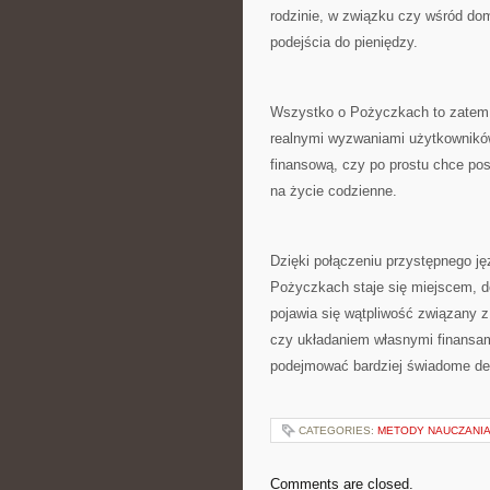
rodzinie, w związku czy wśród do
podejścia do pieniędzy.
Wszystko o Pożyczkach to zatem 
realnymi wyzwaniami użytkowników
finansową, czy po prostu chce pos
na życie codzienne.
Dzięki połączeniu przystępnego 
Pożyczkach staje się miejscem, 
pojawia się wątpliwość związany
czy układaniem własnymi finansam
podejmować bardziej świadome de
CATEGORIES:
METODY NAUCZANI
Comments are closed.