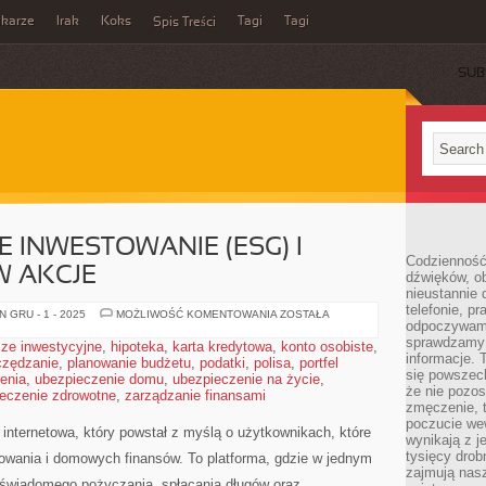
ikarze
Irak
Koks
Tagi
Tagi
Spis Treści
SUB
INWESTOWANIE (ESG) I
Codzienność
W AKCJE
dźwięków, ob
nieustannie 
telefonie, p
ZRÓWNOWAŻONE
 GRU - 1 - 2025
MOŻLIWOŚĆ KOMENTOWANIA
ZOSTAŁA
odpoczywamy
INWESTOWANIE
(ESG)
sprawdzamy 
ze inwestycyjne
,
hipoteka
,
karta kredytowa
,
konto osobiste
,
I
informacje. T
czędzanie
,
planowanie budżetu
,
podatki
,
polisa
INWESTOWANIE
,
portfel
W
się powszec
enia
,
ubezpieczenie domu
,
ubezpieczenie na życie
,
AKCJE
że nie pozos
eczenie zdrowotne
,
zarządzanie finansami
zmęczenie, t
poczucie we
internetowa, który powstał z myślą o użytkownikach, które
wynikają z j
tysięcy drob
sowania i domowych finansów. To platforma, gdzie w jednym
zajmują nasz
 świadomego pożyczania, spłacania długów oraz