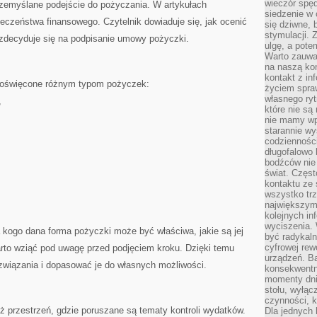
wieczór spę
rzemyślane podejście do pożyczania. W artykułach
siedzenie w 
ieczeństwa finansowego. Czytelnik dowiaduje się, jak ocenić
się dziwne, 
stymulacji.
zdecyduje się na podpisanie umowy pożyczki.
ulgę, a pote
Warto zauważ
na naszą kon
kontakt z in
 poświęcone różnym typom pożyczek:
życiem spraw
własnego ry
,
które nie są
nie mamy wp
starannie w
codzienności
długofalowo
bodźców nie
świat. Częs
kontaktu ze 
wszystko tr
największym
kolejnych in
wyciszenia.
la kogo dana forma pożyczki może być właściwa, jakie są jej
być radykaln
cyfrowej rew
arto wziąć pod uwagę przed podjęciem kroku. Dzięki temu
urządzeń. Ba
związania i dopasować je do własnych możliwości.
konsekwentn
momenty dnia
stołu, wyłąc
czynności, 
 przestrzeń, gdzie poruszane są tematy kontroli wydatków.
Dla jednych 