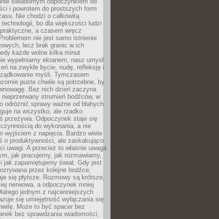
anie świadomym odpoczynkiem od
ści i powrotem do prostszych form
asu. Nie chodzi o całkowitą
 technologii, bo dla większości ludzi
iepraktyczne, a czasem wręcz
Problemem nie jest samo istnienie
rowych, lecz brak granic w ich
edy każde wolne kilka minut
ie wypełniamy ekranem, nasz umysł
zeń na zwykłe bycie, nudę, refleksję i
rządkowanie myśli. Tymczasem
ozornie puste chwile są potrzebne, by
wnowagę. Bez nich dzień zaczyna
 nieprzerwany strumień bodźców, w
no odróżnić sprawy ważne od błahych.
guje na wszystko, ale rzadko
ś przeżywa. Odpoczynek staje się
 czynnością do wykonania, a nie
 wyjściem z napięcia. Bardzo wiele
ś o produktywności, ale zaskakująco
ci uwagi. A przecież to właśnie uwaga
ym, jak pracujemy, jak rozmawiamy,
i jak zapamiętujemy świat. Gdy jest
rozrywana przez kolejne bodźce,
je się płytsze. Rozmowy są krótsze,
ziej nerwowa, a odpoczynek mniej
latego jednym z najcenniejszych
zuje się umiejętność wyłączania się
hwilę. Może to być spacer bez
ranek bez sprawdzania wiadomości,