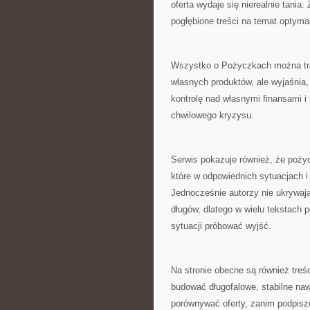
oferta wydaje się nierealnie tania.
pogłębione treści na temat optyma
Wszystko o Pożyczkach można trak
własnych produktów, ale wyjaśnia,
kontrolę nad własnymi finansami 
chwilowego kryzysu.
Serwis pokazuje również, że poży
które w odpowiednich sytuacjach 
Jednocześnie autorzy nie ukrywają
długów, dlatego w wielu tekstach p
sytuacji próbować wyjść.
Na stronie obecne są również tre
budować długofalowe, stabilne naw
porównywać oferty, zanim podpisz