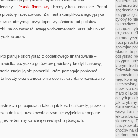
zainteresow
nadmiaru tre
olecamy:
Lifestyle finansowy
i Kredyty konsumenckie. Portal
spędzania cz
 prostotę i rzeczowość. Zamiast skomplikowanego języka
rezygnację z
byłoby to n
ownik otrzymuje przystępne wyjaśnienia, od podstaw
niemożliwe. 
narzędzi cyf
czki, na co zwracać uwagę w dokumentach, oraz jak unikać
używaniu. Ki
życzkobiorców.
automatyczn
traci przestr
spokojne po
właśnie te p
, kto planuje skorzystać z dodatkowego finansowania –
odzyskać ró
przypominać
o niewielką pożyczkę gotówkową, większy kredyt bankowy,
którym trud
Człowiek rea
ronie znajdują się poradniki, które pomagają porównać
naprawdę co
te koszty oraz samodzielnie ocenić, czy dane rozwiązanie
więc kolejną
rzeczywistym
mówi się dzi
mało o jakoś
decyduje o t
jak czytamy 
strukcja po pojęciach takich jak koszt całkowity, prowizja
nieustannie 
wszystko sta
ych definicji, użytkownik otrzymuje wyjaśnienie poparte
lektura bard
, jak te terminy działają w realnych sytuacjach.
skuteczny. D
nawyków oka
choćby na c
telefonu, po