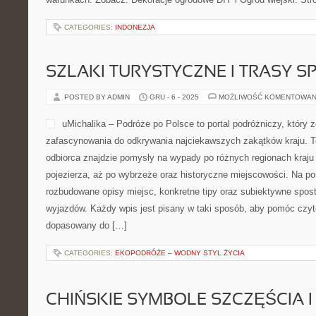
CATEGORIES:
INDONEZJA
SZLAKI TURYSTYCZNE I TRASY 
POSTED BY ADMIN
GRU - 6 - 2025
MOŻLIWOŚĆ KOMENTOWAN
uMichalika – Podróże po Polsce to portal podróżniczy, który 
zafascynowania do odkrywania najciekawszych zakątków kraju. T
odbiorca znajdzie pomysły na wypady po różnych regionach kraju
pojezierza, aż po wybrzeże oraz historyczne miejscowości. Na po
rozbudowane opisy miejsc, konkretne tipy oraz subiektywne spos
wyjazdów. Każdy wpis jest pisany w taki sposób, aby pomóc czyt
dopasowany do […]
CATEGORIES:
EKOPODRÓŻE – WODNY STYL ŻYCIA
CHIŃSKIE SYMBOLE SZCZĘŚCIA 