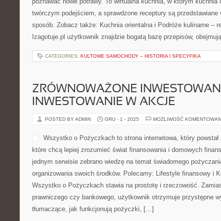
poznawać nowe potrawy. To wirtualna kuchnia, w którym kuchnia 
twórczym podejściem, a sprawdzone receptury są przedstawiane 
sposób. Zobacz także: Kuchnia orientalna i Podróże kulinarne – re
Izagotuje.pl użytkownik znajdzie bogatą bazę przepisów, obejmuj
CATEGORIES:
KULTOWE SAMOCHODY – HISTORIA I SPECYFIKA
ZRÓWNOWAŻONE INWESTOWANIE 
INWESTOWANIE W AKCJE
POSTED BY ADMIN
GRU - 1 - 2025
MOŻLIWOŚĆ KOMENTOWAN
Wszystko o Pożyczkach to strona internetowa, który powstał
które chcą lepiej zrozumieć świat finansowania i domowych finans
jednym serwisie zebrano wiedzę na temat świadomego pożyczania
organizowania swoich środków. Polecamy: Lifestyle finansowy i 
Wszystko o Pożyczkach stawia na prostotę i rzeczowość. Zamia
prawniczego czy bankowego, użytkownik otrzymuje przystępne wy
tłumaczące, jak funkcjonują pożyczki, […]