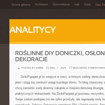
Archiwum
Dziennikarze
Irak
Koks
Strona główna
Spis Tr
ANALITYCY
ROŚLINNE DIY DONICZKI, OSŁONK
DEKORACJE
POSTED BY ADMIN
GRU - 7 - 2025
MOŻLIWOŚĆ KOMENTOWAN
DzikiParapet.pl to miejsce w sieci, w którym rośliny donicz
plan i stają się centrum uwagi każdego domu. To blog stworzony 
chcą zamienić swój okienny zakątek w miejsko-domową dżunglę, p
praktycznych wskazówek. Na DzikiParapet.pl poznasz wszystko, 
Twoje zieloni podopieczni nie tylko przeżyły, ale naprawdę rosły
warunkach. Zobacz: Dekoracje ogrodowe DIY i Ogród wiejski. Stro