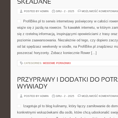
SKŁADANE
POSTED BY ADMIN
GRU - 2 - 2025
MOŻLIWOŚĆ KOMENTOWAN
ProfiBike.pl to serwis internetowy poświęcony w całości row
wiąże się z jazdą na rowerze. To kawałek internetu, w którym za
się z rzetelną informacją, inspirującymi opowieściami z trasy ora
poziomie zaawansowania. Niezależnie od tego, czy dopiero zaczy
od lat spędzasz weekendy w siodle, na ProfiBike.pl znajdziesz ma
poszerzać horyzonty. Zobacz koniecznie Rower […]
CATEGORIES:
MODOWE PORADNIKI
PRZYPRAWY I DODATKI DO POTR
WYWIADY
POSTED BY ADMIN
GRU - 2 - 2025
MOŻLIWOŚĆ KOMENTOWAN
Izagotuje.pl to blog kulinarny, który łączy zamiłowanie do 
konkretnymi wskazówkami dla osób, które chcą udoskonalić swoje 