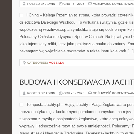
POSTED BY ADMIN
GRU - 6 - 2025
MOŻLIWOŚĆ KOMENTOWAN
I Ching – Księga Przemian to strona, która prowadzi czyteln
dziedzictwa Dalekiego Wschodu. To wirtualna świątynia, gdzie Ks
współczesną wrażliwością, a symbolika staje się codziennym k
Polecamy Chińska medycyna i Sport w Chinach. Na tej witrynie I
jako tajemniczy relikt, lecz jako praktyczna nauka do zmiany. Zn
heksagramów, wyjaśnienia trygramów, a także instrukcje krok […]
CATEGORIES:
MOBZILLA
BUDOWA I KONSERWACJA JACH
POSTED BY ADMIN
GRU - 5 - 2025
MOŻLIWOŚĆ KOMENTOWAN
Tempesta-Jachty.pl – Rejsy, Jachty i Pasja Żeglarstwa to por
morza spotyka się z konkretnymi poradami i pomysłami na rejsy. 
stworzona z myślą o pasjonatach żeglarstwa, które chcą odkryw
wyprawy i jednocześnie rozwijać swoje umiejętności. Polecamy: Po
Mapy, Atlasy i Nawigacja Tradycyjna. Tempesta-Jachty.pl to wirtu