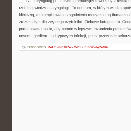
LCL-Laryngolog.pl – serwis informacyjny stworzony z myślą o
rzetelnej wiedzy o laryngologii. To centrum, w którym wiedza spot
kliniczną, a skomplikowane zagadnienia medyczne są tłumaczone
zrozumiałym dla zwykłego czytelnika. Ciekawe kategorie to: Geriat
portal powstał po to, aby pomóc w lepszym rozumieniu problemó
nosem i gardłem – od typowych infekcji, przez przewlekłe schorze
CATEGORIES:
MAŁE WNĘTRZA – WIELKIE ROZWIĄZANIA