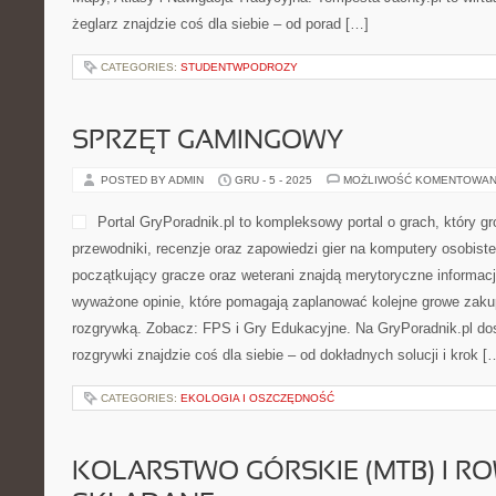
żeglarz znajdzie coś dla siebie – od porad […]
CATEGORIES:
STUDENTWPODROZY
SPRZĘT GAMINGOWY
POSTED BY ADMIN
GRU - 5 - 2025
MOŻLIWOŚĆ KOMENTOWAN
Portal GryPoradnik.pl to kompleksowy portal o grach, który 
przewodniki, recenzje oraz zapowiedzi gier na komputery osobiste
początkujący gracze oraz weterani znajdą merytoryczne informac
wyważone opinie, które pomagają zaplanować kolejne growe zakup
rozgrywką. Zobacz: FPS i Gry Edukacyjne. Na GryPoradnik.pl do
rozgrywki znajdzie coś dla siebie – od dokładnych solucji i krok [
CATEGORIES:
EKOLOGIA I OSZCZĘDNOŚĆ
KOLARSTWO GÓRSKIE (MTB) I R