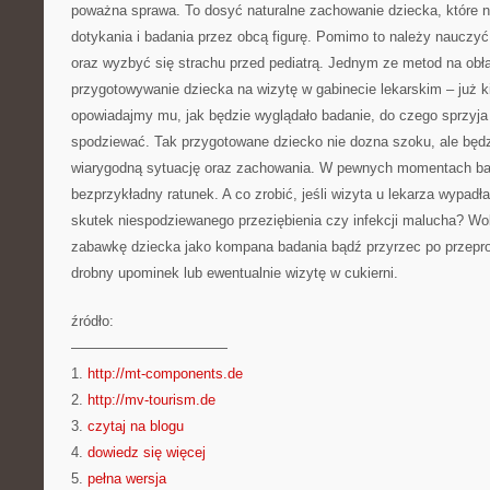
poważna sprawa. To dosyć naturalne zachowanie dziecka, które n
dotykania i badania przez obcą figurę. Pomimo to należy nauczy
oraz wyzbyć się strachu przed pediatrą. Jednym ze metod na obła
przygotowywanie dziecka na wizytę w gabinecie lekarskim – już ki
opowiadajmy mu, jak będzie wyglądało badanie, do czego sprzyja
spodziewać. Tak przygotowane dziecko nie dozna szoku, ale będz
wiarygodną sytuację oraz zachowania. W pewnych momentach ba
bezprzykładny ratunek. A co zrobić, jeśli wizyta u lekarza wypad
skutek niespodziewanego przeziębienia czy infekcji malucha? Wo
zabawkę dziecka jako kompana badania bądź przyrzec po przepr
drobny upominek lub ewentualnie wizytę w cukierni.
źródło:
———————————
1.
http://mt-components.de
2.
http://mv-tourism.de
3.
czytaj na blogu
4.
dowiedz się więcej
5.
pełna wersja