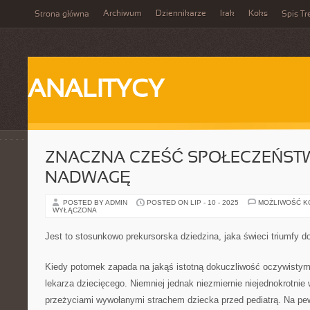
Archiwum
Dziennikarze
Irak
Koks
Strona główna
Spis Tr
ANALITYCY
ZNACZNA CZEŚĆ SPOŁECZEŃST
NADWAGĘ
POSTED BY ADMIN
POSTED ON LIP - 10 - 2025
MOŻLIWOŚĆ 
WYŁĄCZONA
Jest to stosunkowo prekursorska dziedzina, jaka świeci triumfy do
Kiedy potomek zapada na jakąś istotną dokuczliwość oczywistym
lekarza dziecięcego. Niemniej jednak niezmiernie niejednokrotnie 
przeżyciami wywołanymi strachem dziecka przed pediatrą. Na pe