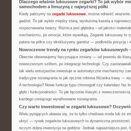
Dlaczego właśnie luksusowe zegarki? To jak wybór m
samochodem a limuzyną z najwyższej półki
Kiedy patrzymy na
zegarki luksusowe
, można odnieść wrażenie, 
gadżet. To jak wybór między starą, wysłużoną kasetą a najnows
rozpoznawania twarzy. Różnica jest głęboka – od jakości materiał
mechanizmu, po emocje, które wywołują. Zegarek luksusowy to s
patera na półce czy ekskluzywny garnitur — podkreśla pozycję i
Nowoczesne trendy na rynku zegarków luksusowych — 
Obecnie obserwujemy fascynujące zmiany — od powrotu do klas
nowoczesnym szlifem, po integrację technologii. Czy zastanawiali
tak wielu entuzjastów inwestuje w automatyczne mechanizmy za
tradycyjne rozwiązania to jak ręcznie robiona filiżanka kawy — wy
A technologia? Nowe funkcje typu chronograf czy kalendarz faz 
głębi i funkcjonalności. To jak łączenie klasyki z nowoczesnością
każdego ceniącego wyrafinowane rozwiązania.
Czy warto inwestować w zegarki luksusowe? Oczywiśc
Wielu pytających obawia się, że to tylko chwilowa moda lub że str
ukryć — rynek zegarków luksusowych to dynamiczna przestrzeń,
niczym dobra inwestycja na giełdzie. Jednak najważniejsze jest,