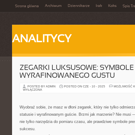
Archiwum
Dziennikarze
Irak
Koks
Strona główna
Spis Tr
ANALITYCY
ZEGARKI LUKSUSOWE: SYMBOLE 
WYRAFINOWANEGO GUSTU
POSTED BY ADMIN
POSTED ON CZE - 10 - 2025
MOŻLIWOŚĆ 
WYŁĄCZONA
Wyobraź sobie, że masz w dłoni zegarek, który nie tylko odmierz
statusie i wyrafinowanym guście. Brzmi jak marzenie? Nie musi 
nie tylko narzędzia do pomiaru czasu, ale prawdziwe symbole presti
sukcesu.