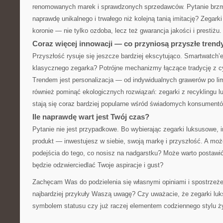
renomowanych marek i sprawdzonych sprzedawców. Pytanie brzmi:
naprawdę unikalnego i trwałego niż kolejną tanią imitację? Zegarki
koronie — nie tylko ozdoba, lecz też gwarancja jakości i prestiżu.
Coraz więcej innowacji — co przyniosą przyszłe trend
Przyszłość rysuje się jeszcze bardziej ekscytująco. Smartwatch’
klasycznego zegarka? Potrójne mechanizmy łączące tradycję z c
Trendem jest personalizacja — od indywidualnych grawerów po li
również pominąć ekologicznych rozwiązań: zegarki z recyklingu 
stają się coraz bardziej popularne wśród świadomych konsumentó
Ile naprawdę wart jest Twój czas?
Pytanie nie jest przypadkowe. Bo wybierając zegarki luksusowe, i
produkt — inwestujesz w siebie, swoją markę i przyszłość. A moż
podejścia do tego, co nosisz na nadgarstku? Może warto postawi
będzie odzwierciedlać Twoje aspiracje i gust?
Zachęcam Was do podzielenia się własnymi opiniami i spostrzeże
najbardziej przykuły Waszą uwagę? Czy uważacie, że zegarki lu
symbolem statusu czy już raczej elementem codziennego stylu ż