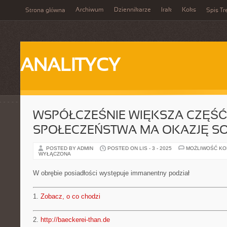
Archiwum
Dziennikarze
Irak
Koks
Strona główna
Spis Tr
ANALITYCY
WSPÓŁCZEŚNIE WIĘKSZA CZĘŚĆ
SPOŁECZEŃSTWA MA OKAZJĘ SO
POSTED BY ADMIN
POSTED ON LIS - 3 - 2025
MOŻLIWOŚĆ K
WYŁĄCZONA
W obrębie posiadłości występuje immanentny podział
1.
Zobacz, o co chodzi
2.
http://baeckerei-than.de