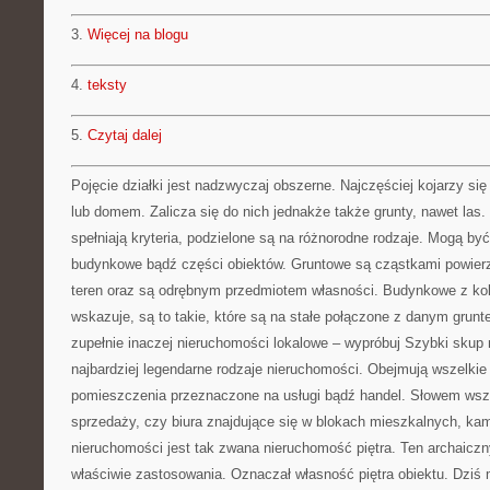
3.
Więcej na blogu
4.
teksty
5.
Czytaj dalej
Pojęcie działki jest nadzwyczaj obszerne. Najczęściej kojarzy s
lub domem. Zalicza się do nich jednakże także grunty, nawet las.
spełniają kryteria, podzielone są na różnorodne rodzaje. Mogą by
budynkowe bądź części obiektów. Gruntowe są cząstkami powierz
teren oraz są odrębnym przedmiotem własności. Budynkowe z kol
wskazuje, są to takie, które są na stałe połączone z danym grun
zupełnie inaczej nieruchomości lokalowe – wypróbuj Szybki skup 
najbardziej legendarne rodzaje nieruchomości. Obejmują wszelkie
pomieszczenia przeznaczone na usługi bądź handel. Słowem wsz
sprzedaży, czy biura znajdujące się w blokach mieszkalnych, ka
nieruchomości jest tak zwana nieruchomość piętra. Ten archaiczny
właściwie zastosowania. Oznaczał własność piętra obiektu. Dziś m