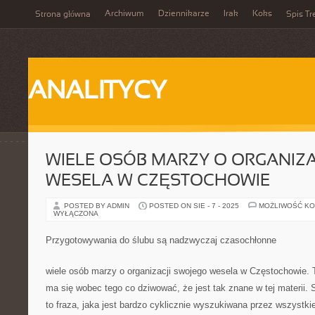
Archiwum
Dziennikarze
Irak
Koks
Strona główna
Spis Tr
ANALITYCY
WIELE OSÓB MARZY O ORGANIZA
WESELA W CZĘSTOCHOWIE
POSTED BY ADMIN
POSTED ON SIE - 7 - 2025
MOŻLIWOŚĆ K
WYŁĄCZONA
Przygotowywania do ślubu są nadzwyczaj czasochłonne
wiele osób marzy o organizacji swojego wesela w Częstochowie. T
ma się wobec tego co dziwować, że jest tak znane w tej materii.
to fraza, jaka jest bardzo cyklicznie wyszukiwana przez wszystk