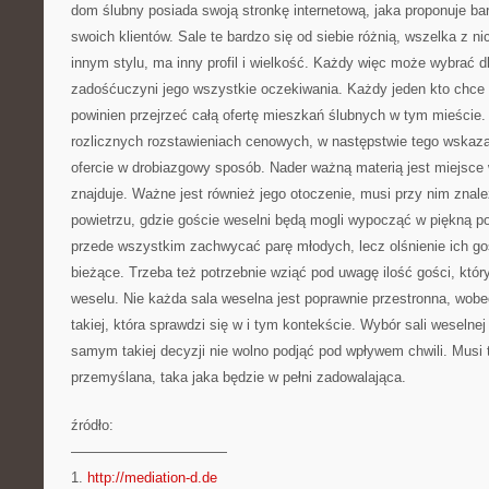
dom ślubny posiada swoją stronkę internetową, jaka proponuje bar
swoich klientów. Sale te bardzo się od siebie różnią, wszelka z n
innym stylu, ma inny profil i wielkość. Każdy więc może wybrać dla
zadośćuczyni jego wszystkie oczekiwania. Każdy jeden kto chc
powinien przejrzeć całą ofertę mieszkań ślubnych w tym mieście.
rozlicznych rozstawieniach cenowych, w następstwie tego wskazan
ofercie w drobiazgowy sposób. Nader ważną materią jest miejsce
znajduje. Ważne jest również jego otoczenie, musi przy nim znal
powietrzu, gdzie goście weselni będą mogli wypocząć w piękną 
przede wszystkim zachwycać parę młodych, lecz olśnienie ich goś
bieżące. Trzeba też potrzebnie wziąć pod uwagę ilość gości, któr
weselu. Nie każda sala weselna jest poprawnie przestronna, wob
takiej, która sprawdzi się w i tym kontekście. Wybór sali weseln
samym takiej decyzji nie wolno podjąć pod wpływem chwili. Musi t
przemyślana, taka jaka będzie w pełni zadowalająca.
źródło:
———————————
1.
http://mediation-d.de