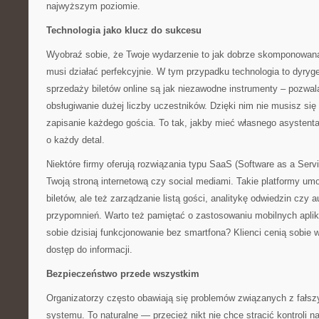
najwyższym poziomie.
Technologia jako klucz do sukcesu
Wyobraź sobie, że Twoje wydarzenie to jak dobrze skomponowan
musi działać perfekcyjnie. W tym przypadku technologia to dyr
sprzedaży biletów online są jak niezawodne instrumenty – pozwal
obsługiwanie dużej liczby uczestników. Dzięki nim nie musisz się
zapisanie każdego gościa. To tak, jakby mieć własnego asystenta
o każdy detal.
Niektóre firmy oferują rozwiązania typu SaaS (Software as a Servic
Twoją stroną internetową czy social mediami. Takie platformy umo
biletów, ale też zarządzanie listą gości, analitykę odwiedzin czy
przypomnień. Warto też pamiętać o zastosowaniu mobilnych apli
sobie dzisiaj funkcjonowanie bez smartfona? Klienci cenią sobie
dostęp do informacji.
Bezpieczeństwo przede wszystkim
Organizatorzy często obawiają się problemów związanych z fałsz
systemu. To naturalne — przecież nikt nie chce stracić kontroli 