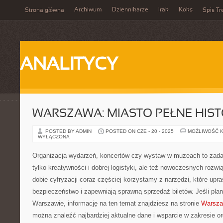
Archiwum
Dziennikarze
Irak
Koks
Strona główna
Spis Tr
ANALITYCY
WARSZAWA: MIASTO PEŁNE HISTO
POSTED BY ADMIN
POSTED ON CZE - 20 - 2025
MOŻLIWOŚĆ 
WYŁĄCZONA
Organizacja wydarzeń, koncertów czy wystaw w muzeach to zadan
tylko kreatywności i dobrej logistyki, ale też nowoczesnych rozw
dobie cyfryzacji coraz częściej korzystamy z narzędzi, które upr
bezpieczeństwo i zapewniają sprawną sprzedaż biletów. Jeśli pla
Warszawie, informację na ten temat znajdziesz na stronie
Warsza
można znaleźć najbardziej aktualne dane i wsparcie w zakresie or