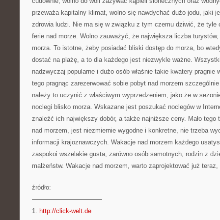
cudownie, wolno do woli zażywać kąpieli słonecznych oraz wodn
przeważa kapitalny klimat, wolno się nawdychać dużo jodu, jaki j
zdrowia ludzi. Nie ma się w związku z tym czemu dziwić, że tyle 
ferie nad morze. Wolno zauważyć, że największa liczba turystów, 
morza. To istotne, żeby posiadać bliski dostęp do morza, bo wted
dostać na plażę, a to dla każdego jest niezwykle ważne. Wszystk
nadzwyczaj popularne i dużo osób właśnie takie kwatery pragnie 
tego pragnąc zarezerwować sobie pobyt nad morzem szczególnie
należy to uczynić z właściwym wyprzedzeniem, jako że w sezonie
noclegi blisko morza. Wskazane jest poszukać noclegów w Intern
znaleźć ich największy dobór, a także najniższe ceny. Mało tego
nad morzem, jest niezmiernie wygodne i konkretne, nie trzeba w
informacji krajoznawczych. Wakacje nad morzem każdego usatysf
zaspokoi wszelakie gusta, zarówno osób samotnych, rodzin z dz
małżeństw. Wakacje nad morzem, warto zaprojektować już teraz, 
źródło:
———————————
1.
http://click-welt.de