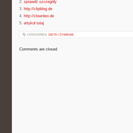
2.
sprawdź szczegóły
3.
http://clipblog.de
4.
http://clownleo.de
5.
artykuł tutaj
CATEGORIES:
DIETA I ŻYWIENIE
Comments are closed.