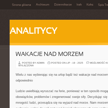
Archiwum
Dziennikarze
Irak
Koks
Strona główna
Spis Tr
ANALITYCY
WAKACJE NAD MORZEM
POSTED BY ADMIN
POSTED ON LIP - 19 - 2025
MOŻLIWOŚĆ 
WYŁĄCZONA
Wielu z nas wybierając się na urlop bądź też wakacje nad morzem
odpowiednio
Ludzie uwielbiają wyruszać na ferie, ponieważ w ten sposób mo
obowiązków, problemów i zregenerować swoje siły. Decydując się 
mnogość ludzi, przesądza się na wyjazd nad morze. Nam morzem 