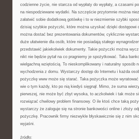
codzienne życie, nie starcza od wypłaty do wypłaty, a czasami p
na niespodziewane wydatki. Na szczęście przytomnie można niez
załatwić sobie dodatkową gotówkę i to w niezmiernie szybki spos
dzisiaj szybkie pożyczki, które można uzyskać dzięki dostępowi d
można dostać bez prezentowania dokumentów, cyklicznie wystarc
duże ułatwienie dla osób, które nie posiadają stałego wynagrodzeni
przedstawić jakiekolwiek dokumenty. Takie pożyczki można wycz
nikt nie będzie pytał na co pragniemy je spożytkować. Taka banko
wielgachną wziętością. To nieskomplikowany i naturalny sposób n
wychodzenia z domu. Wystarczy dostęp do Internetu i każda osob
pożyczkę www może się starać. Taka pożyczka może wyratować z j
wie o tym każdy, kto po nią kiedyś sięgnął. Mimo, że suma wierz
pierwszej, nie może być zbyt wysoka, to aczkolwiek i tak może si
rozwiązać chwilowy problem finansowy. O ile ktoś chce taką poży
wystarczy że zaloguje się na stronie bankowości online i złoży o
pożyczkę. Pracownik firmy niezwykle błyskawicznie się z nim sk
wyjaśni.
źródło: