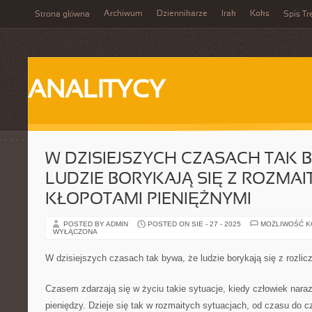
Archiwum
Dziennikarze
Irak
Koks
Strona główna
Spis Tr
ANALITYCY
W DZISIEJSZYCH CZASACH TAK B
LUDZIE BORYKAJĄ SIĘ Z ROZMAI
KŁOPOTAMI PIENIĘŻNYMI
POSTED BY ADMIN
POSTED ON SIE - 27 - 2025
MOŻLIWOŚĆ 
WYŁĄCZONA
W dzisiejszych czasach tak bywa, że ludzie borykają się z rozli
Czasem zdarzają się w życiu takie sytuacje, kiedy człowiek nara
pieniędzy. Dzieje się tak w rozmaitych sytuacjach, od czasu do c