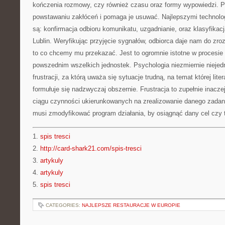
kończenia rozmowy, czy również czasu oraz formy wypowiedzi. P
powstawaniu zakłóceń i pomaga je usuwać. Najlepszymi technolo
są: konfirmacja odbioru komunikatu, uzgadnianie, oraz klasyfikac
Lublin. Weryfikując przyjęcie sygnałów, odbiorca daje nam do zro
to co chcemy mu przekazać. Jest to ogromnie istotne w procesie
powszednim wszelkich jednostek. Psychologia niezmiernie niejed
frustracji, za którą uważa się sytuacje trudną, na temat której lit
formułuje się nadzwyczaj obszernie. Frustracja to zupełnie inac
ciągu czynności ukierunkowanych na zrealizowanie danego zadani
musi zmodyfikować program działania, by osiągnąć dany cel czy
1.
spis tresci
2.
http://card-shark21.com/spis-tresci
3.
artykuly
4.
artykuly
5.
spis tresci
CATEGORIES:
NAJLEPSZE RESTAURACJE W EUROPIE