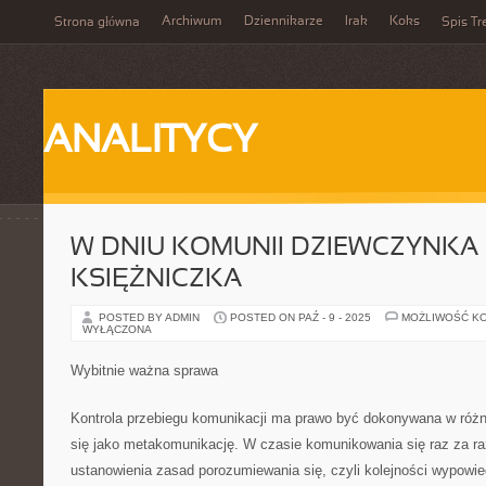
Archiwum
Dziennikarze
Irak
Koks
Strona główna
Spis Tr
ANALITYCY
W DNIU KOMUNII DZIEWCZYNKA C
KSIĘŻNICZKA
POSTED BY ADMIN
POSTED ON PAŹ - 9 - 2025
MOŻLIWOŚĆ K
WYŁĄCZONA
Wybitnie ważna sprawa
Kontrola przebiegu komunikacji ma prawo być dokonywana w różn
się jako metakomunikację. W czasie komunikowania się raz za raz
ustanowienia zasad porozumiewania się, czyli kolejności wypowi