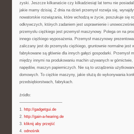
zyski. Jeszcze kilkanaście czy kilkadziesiąt lat temu nie posiada
jakie mamy dzisiaj. Z dnia na dzień przemysł rozwija się, wynajd
nowatorskie rozwiązania, które wchodzą w życie, poszukuje się 
odkrywczych, których zadaniem jest usprawnienie i unowocześni
przemysłu ciężkiego jest przemysł maszynowy. Polega on na pr
innego ciężkiego wyposażenia. Przemysł maszynowy prezentowan
zaliczany jest do przemysłu ciężkiego, gruntownie normalne jest 
fabrykowane są głównie dla innych gałęzi gospodarki. Przemysł 
między innymi na produkowaniu machin używanych w górnictwie, 
napędów, maszyn papierniczych. Nie są to urządzenia użytkowa
domowych. To ciężkie maszyny, jakie służą do wykonywania kon
przedsiębiorstwach, fabrykach.
źródło:
———————————
1.
http://gadgetgui.de
2.
http://gain-a-hearing.de
3.
kliknij aby przejść
4.
odnośnik