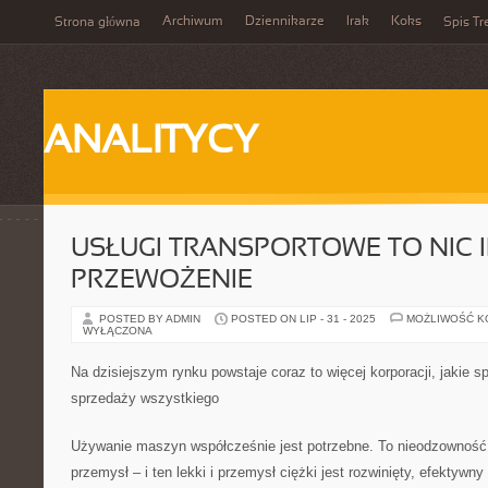
Archiwum
Dziennikarze
Irak
Koks
Strona główna
Spis Tr
ANALITYCY
USŁUGI TRANSPORTOWE TO NIC 
PRZEWOŻENIE
POSTED BY ADMIN
POSTED ON LIP - 31 - 2025
MOŻLIWOŚĆ 
WYŁĄCZONA
Na dzisiejszym rynku powstaje coraz to więcej korporacji, jakie spe
sprzedaży wszystkiego
Używanie maszyn współcześnie jest potrzebne. To nieodzowność. 
przemysł – i ten lekki i przemysł ciężki jest rozwinięty, efektywny