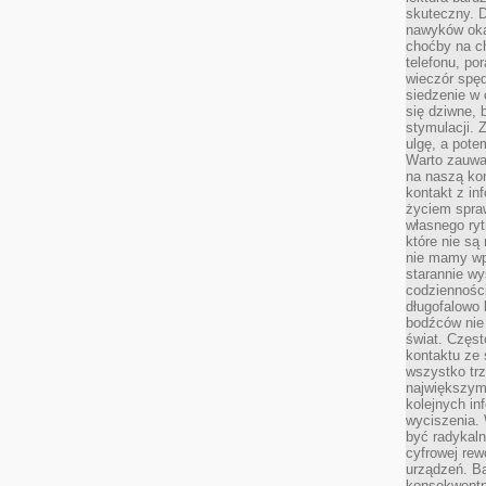
skuteczny. D
nawyków oka
choćby na c
telefonu, po
wieczór spę
siedzenie w 
się dziwne, 
stymulacji.
ulgę, a pote
Warto zauważ
na naszą kon
kontakt z in
życiem spraw
własnego ry
które nie są
nie mamy wp
starannie w
codzienności
długofalowo
bodźców nie
świat. Częs
kontaktu ze 
wszystko tr
największym
kolejnych in
wyciszenia.
być radykaln
cyfrowej rew
urządzeń. Ba
konsekwentn