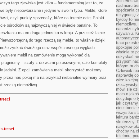
zainteresow
czyn tego zjawiska jest kilka – fundamentalną jest to, że
nadmiaru tre
spędzania cz
e były niepowtarzalne i jedyne w swoim typu. Meble, które
rezygnację z
ki, czyli punkty sprzedaży, które na terenie całej Polski
byłoby to n
niemożliwe. 
ście ośrodków są najzwyczajniej w świecie banalne. To
narzędzi cyf
szkaniu ma co druga jednostka w kraju. A przecież fajnie
używaniu. Ki
automatyczn
ierwszorzędną do tego rzeczą są meble, to właśnie dzięki
traci przestr
spokojne po
może zyskać świeżego oraz współczesnego wyglądu.
właśnie te p
konywaniem mebli na zamówienie mogą wykonać dla
odzyskać ró
przypominać
 pragniemy – szafy z drzwiami przesuwnymi, całe komplety
którym trud
ł do jadalni. Z opcji zamówienia mebli skorzystać możemy
Człowiek rea
naprawdę co
ny przez nas pokój ma na przykład niebanalne wymiary oraz
więc kolejną
rzeczywistym
st rzeczą niemożliwą.
mówi się dzi
mało o jakoś
decyduje o t
tresci
jak czytamy 
nieustannie 
wszystko sta
lektura bard
skuteczny. D
nawyków oka
s-tresci
choćby na c
telefonu, po