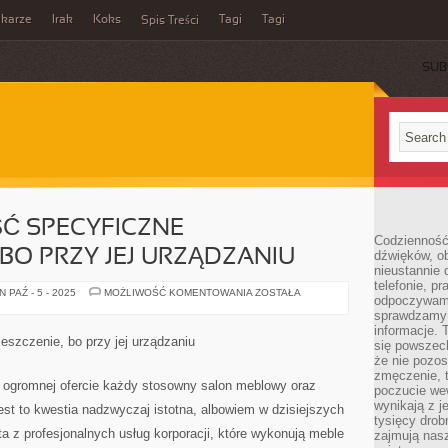
ikarze
Irak
Koks
Tagi
Tagi
Spis Treści
SUB
Ć SPECYFICZNE
Codzienność
 BO PRZY JEJ URZĄDZANIU
dźwięków, ob
nieustannie 
telefonie, p
TOALETA
 PAŹ - 5 - 2025
MOŻLIWOŚĆ KOMENTOWANIA
ZOSTAŁA
odpoczywamy
TO
DOŚĆ
sprawdzamy 
SPECYFICZNE
informacje. T
POMIESZCZENIE,
eszczenie, bo przy jej urządzaniu
się powszec
BO
PRZY
że nie pozos
JEJ
zmęczenie, t
URZĄDZANIU
 ogromnej ofercie każdy stosowny salon meblowy oraz
poczucie we
wynikają z j
Jest to kwestia nadzwyczaj istotna, albowiem w dzisiejszych
tysięcy drob
ta z profesjonalnych usług korporacji, które wykonują meble
zajmują nasz