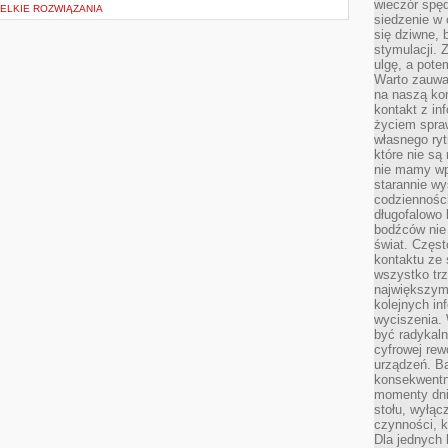
wieczór spę
ELKIE ROZWIĄZANIA
siedzenie w 
się dziwne, 
stymulacji.
ulgę, a pote
Warto zauważ
na naszą kon
kontakt z in
życiem spraw
własnego ry
które nie są
nie mamy wp
starannie w
codzienności
długofalowo
bodźców nie
świat. Częs
kontaktu ze 
wszystko tr
największym
kolejnych in
wyciszenia.
być radykaln
cyfrowej rew
urządzeń. Ba
konsekwentn
momenty dnia
stołu, wyłąc
czynności, 
Dla jednych 