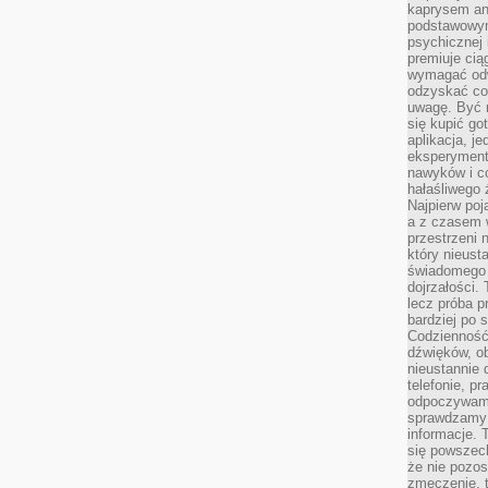
kaprysem ani
podstawowy
psychicznej i
premiuje ci
wymagać odw
odzyskać co
uwagę. Być m
się kupić go
aplikacja, j
eksperyment
nawyków i c
hałaśliwego 
Najpierw poj
a z czasem w
przestrzeni 
który nieust
świadomego 
dojrzałości.
lecz próba pr
bardziej po 
Codzienność
dźwięków, ob
nieustannie 
telefonie, p
odpoczywamy
sprawdzamy 
informacje. T
się powszec
że nie pozos
zmęczenie, t