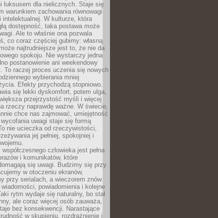
 luksusem dla nielicznych. Staje się
m warunkiem zachowania równowagi
 intelektualnej. W kulturze, która
ągłą dostępność, taka postawa może
agi. Ale to właśnie ona pozwala
ś, co coraz częściej gubimy: własną
oże najtrudniejsze jest to, że nie da
towego spokoju. Nie wystarczy jedna
edno postanowienie ani weekendowy
. To raczej proces uczenia się nowych
odziennego wybierania mniej
życia. Efekty przychodzą stopniowo.
awia się lekki dyskomfort, potem ulga,
iększa przejrzystość myśli i więcej
na rzeczy naprawdę ważne. W świecie,
annie chce nas zajmować, umiejętność
wycofania uwagi staje się formą
 To nie ucieczka od rzeczywistości,
zeżywania jej pełniej, spokojniej i
swojemu.
 współczesnego człowieka jest pełna
razów i komunikatów, które
domagają się uwagi. Budzimy się przy
racujemy w otoczeniu ekranów,
 przy serialach, a wieczorem znów
wiadomości, powiadomienia i kolejne
aki rytm wydaje się naturalny, bo stał
hny, ale coraz więcej osób zauważa,
taje bez konsekwencji. Narastające
rudność w skupieniu, rozdrażnienie i