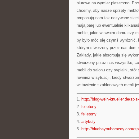
biurowe na wymiar piaseczno. Przy
chcemy, aby nasze sprzęty meblow
proponują nam tak nazywane sieciów
mają parę lub ewentualnie kilkana
meble, jakie w swoim domu czy mie
by było móc się czymś wyróżnić. P
którym stworzony przez nas dom 
Zakłady, jakie absorbują się wy
stworzony przez nas wszystko, co
mebli do salonu czy sypialni, stó
również w sytuacji, kiedy stworzo
wstawienie szablonowych mebli je
1.
http://blog-wein-knueller.de/spis-
2.
felietony
3.
felietony
4.
artykuly
5.
http://bluebayouboracay.com/spi