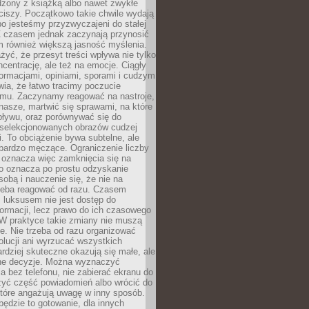
dzony z książką albo nawet zwykłe
ciszy. Początkowo takie chwile wydają
bo jesteśmy przyzwyczajeni do stałej
 Z czasem jednak zaczynają przynosić
m również większą jasność myślenia.
yć, że przesyt treści wpływa nie tylko
centrację, ale też na emocje. Ciągły
formacjami, opiniami, sporami i cudzym
ia, że łatwo tracimy poczucie
tmu. Zaczynamy reagować na nastroje,
 nasze, martwić się sprawami, na które
ływu, oraz porównywać się do
yselekcjonowanych obrazów cudzej
. To obciążenie bywa subtelne, ale
 bardzo męczące. Ograniczenie liczby
 oznacza więc zamknięcia się na
to oznacza po prostu odzyskanie
sobą i nauczenie się, że nie na
zeba reagować od razu. Czasem
 luksusem nie jest dostęp do
formacji, lecz prawo do ich czasowego
 W praktyce takie zmiany nie muszą
e. Nie trzeba od razu organizować
olucji ani wyrzucać wszystkich
rdziej skuteczne okazują się małe, ale
e decyzje. Można wyznaczyć
 bez telefonu, nie zabierać ekranu do
zyć część powiadomień albo wrócić do
które angażują uwagę w inny sposób.
będzie to gotowanie, dla innych