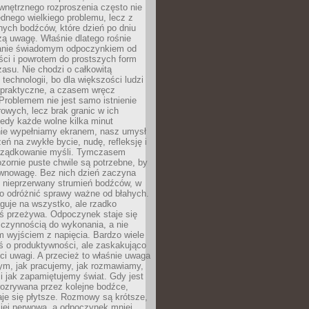
wnętrznego rozproszenia często nie
ednego wielkiego problemu, lecz z
nych bodźców, które dzień po dniu
ą uwagę. Właśnie dlatego rośnie
anie świadomym odpoczynkiem od
ści i powrotem do prostszych form
asu. Nie chodzi o całkowitą
 technologii, bo dla większości ludzi
iepraktyczne, a czasem wręcz
Problemem nie jest samo istnienie
rowych, lecz brak granic w ich
edy każde wolne kilka minut
ie wypełniamy ekranem, nasz umysł
zeń na zwykłe bycie, nudę, refleksję i
rządkowanie myśli. Tymczasem
ozornie puste chwile są potrzebne, by
wnowagę. Bez nich dzień zaczyna
 nieprzerwany strumień bodźców, w
no odróżnić sprawy ważne od błahych.
guje na wszystko, ale rzadko
ś przeżywa. Odpoczynek staje się
 czynnością do wykonania, a nie
 wyjściem z napięcia. Bardzo wiele
ś o produktywności, ale zaskakująco
ci uwagi. A przecież to właśnie uwaga
ym, jak pracujemy, jak rozmawiamy,
i jak zapamiętujemy świat. Gdy jest
rozrywana przez kolejne bodźce,
je się płytsze. Rozmowy są krótsze,
ziej nerwowa, a odpoczynek mniej