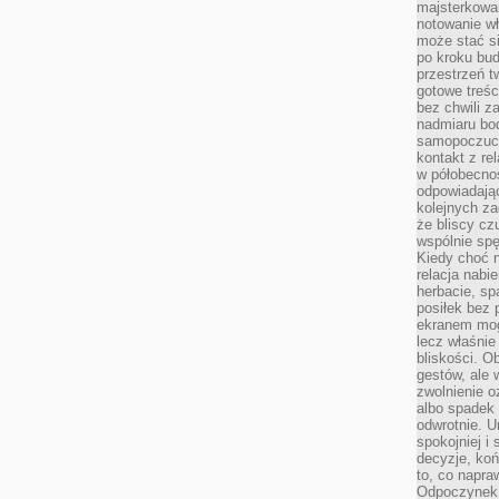
majsterkowan
notowanie w
może stać si
po kroku bu
przestrzeń 
gotowe treśc
bez chwili 
nadmiaru bo
samopoczuci
kontakt z re
w półobecnoś
odpowiadają
kolejnych za
że bliscy cz
wspólnie spę
Kiedy choć 
relacja nabi
herbacie, sp
posiłek bez
ekranem mog
lecz właśnie
bliskości. 
gestów, ale 
zwolnienie o
albo spadek
odwrotnie. U
spokojniej i
decyzje, koń
to, co napra
Odpoczynek o