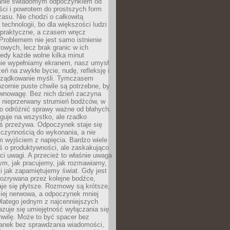
anie świadomym odpoczynkiem od
ści i powrotem do prostszych form
asu. Nie chodzi o całkowitą
 technologii, bo dla większości ludzi
iepraktyczne, a czasem wręcz
Problemem nie jest samo istnienie
rowych, lecz brak granic w ich
edy każde wolne kilka minut
ie wypełniamy ekranem, nasz umysł
zeń na zwykłe bycie, nudę, refleksję i
rządkowanie myśli. Tymczasem
ozornie puste chwile są potrzebne, by
wnowagę. Bez nich dzień zaczyna
 nieprzerwany strumień bodźców, w
no odróżnić sprawy ważne od błahych.
guje na wszystko, ale rzadko
ś przeżywa. Odpoczynek staje się
 czynnością do wykonania, a nie
 wyjściem z napięcia. Bardzo wiele
ś o produktywności, ale zaskakująco
ci uwagi. A przecież to właśnie uwaga
ym, jak pracujemy, jak rozmawiamy,
i jak zapamiętujemy świat. Gdy jest
rozrywana przez kolejne bodźce,
je się płytsze. Rozmowy są krótsze,
ziej nerwowa, a odpoczynek mniej
latego jednym z najcenniejszych
zuje się umiejętność wyłączania się
hwilę. Może to być spacer bez
ranek bez sprawdzania wiadomości,