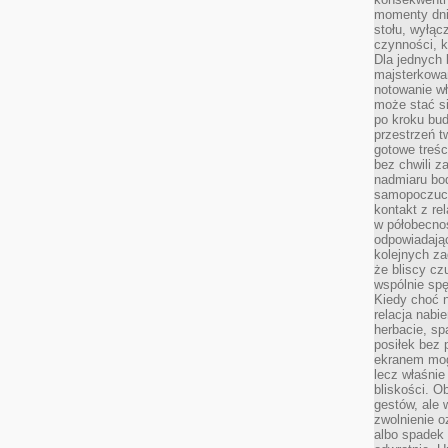
momenty dnia
stołu, wyłąc
czynności, 
Dla jednych 
majsterkowan
notowanie w
może stać si
po kroku bu
przestrzeń 
gotowe treśc
bez chwili 
nadmiaru bo
samopoczuci
kontakt z re
w półobecnoś
odpowiadają
kolejnych za
że bliscy cz
wspólnie spę
Kiedy choć 
relacja nabi
herbacie, sp
posiłek bez
ekranem mog
lecz właśnie
bliskości. 
gestów, ale 
zwolnienie o
albo spadek