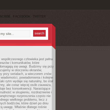
SCRIBE
FACEBOOK
TWITTER
 współczesnego człowieka jest pełna
razów i komunikatów, które
domagają się uwagi. Budzimy się przy
racujemy w otoczeniu ekranów,
 przy serialach, a wieczorem znów
wiadomości, powiadomienia i kolejne
aki rytm wydaje się naturalny, bo stał
hny, ale coraz więcej osób zauważa,
taje bez konsekwencji. Narastające
rudność w skupieniu, rozdrażnienie i
wnętrznego rozproszenia często nie
ednego wielkiego problemu, lecz z
nych bodźców, które dzień po dniu
ą uwagę. Właśnie dlatego rośnie