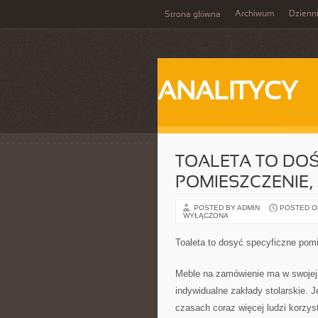
Archiwum
Dzienn
Strona główna
ANALITYCY
TOALETA TO DOŚ
POMIESZCZENIE,
POSTED BY ADMIN
POSTED ON
WYŁĄCZONA
Toaleta to dosyć specyficzne pomi
Meble na zamówienie ma w swojej
indywidualne zakłady stolarskie. 
czasach coraz więcej ludzi korzys