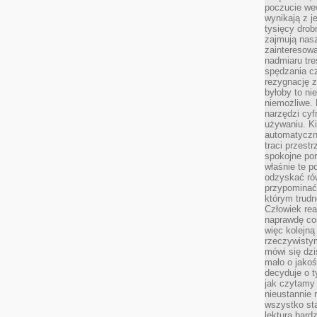
poczucie we
wynikają z j
tysięcy drob
zajmują nasz
zainteresow
nadmiaru tre
spędzania cz
rezygnację z
byłoby to n
niemożliwe. 
narzędzi cyf
używaniu. Ki
automatyczn
traci przestr
spokojne po
właśnie te p
odzyskać ró
przypominać
którym trud
Człowiek rea
naprawdę co
więc kolejną
rzeczywistym
mówi się dzi
mało o jakoś
decyduje o t
jak czytamy 
nieustannie 
wszystko sta
lektura bard