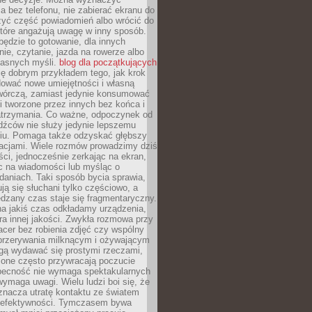
 bez telefonu, nie zabierać ekranu do
zyć część powiadomień albo wrócić do
które angażują uwagę w inny sposób.
będzie to gotowanie, dla innych
ie, czytanie, jazda na rowerze albo
łasnych myśli.
blog dla początkujących
ę dobrym przykładem tego, jak krok
dować nowe umiejętności i własną
twórczą, zamiast jedynie konsumować
i tworzone przez innych bez końca i
zatrzymania. Co ważne, odpoczynek od
dźców nie służy jedynie lepszemu
u. Pomaga także odzyskać głębszy
lacjami. Wiele rozmów prowadzimy dziś
ci, jednocześnie zerkając na ekran,
c na wiadomości lub myśląc o
daniach. Taki sposób bycia sprawia,
ują się słuchani tylko częściowo, a
dzany czas staje się fragmentaryczny.
na jakiś czas odkładamy urządzenia,
era innej jakości. Zwykła rozmowa przy
acer bez robienia zdjęć czy wspólny
 przerywania milknącym i ożywającym
ą wydawać się prostymi rzeczami,
 one często przywracają poczucie
Obecność nie wymaga spektakularnych
wymaga uwagi. Wielu ludzi boi się, że
znacza utratę kontaktu ze światem
 efektywności. Tymczasem bywa