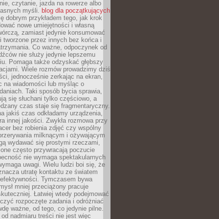
ie, czytanie, jazda na rowerze albo
łasnych myśli.
blog dla początkujących
ę dobrym przykładem tego, jak krok
dować nowe umiejętności i własną
twórczą, zamiast jedynie konsumować
i tworzone przez innych bez końca i
zatrzymania. Co ważne, odpoczynek od
dźców nie służy jedynie lepszemu
u. Pomaga także odzyskać głębszy
lacjami. Wiele rozmów prowadzimy dziś
ci, jednocześnie zerkając na ekran,
c na wiadomości lub myśląc o
daniach. Taki sposób bycia sprawia,
ują się słuchani tylko częściowo, a
dzany czas staje się fragmentaryczny.
na jakiś czas odkładamy urządzenia,
era innej jakości. Zwykła rozmowa przy
acer bez robienia zdjęć czy wspólny
 przerywania milknącym i ożywającym
ą wydawać się prostymi rzeczami,
 one często przywracają poczucie
Obecność nie wymaga spektakularnych
wymaga uwagi. Wielu ludzi boi się, że
znacza utratę kontaktu ze światem
 efektywności. Tymczasem bywa
mysł mniej przeciążony pracuje
 skuteczniej. Łatwiej wtedy podejmować
czyć rozpoczęte zadania i odróżniać
wdę ważne, od tego, co jedynie pilne.
d nadmiaru treści nie jest więc