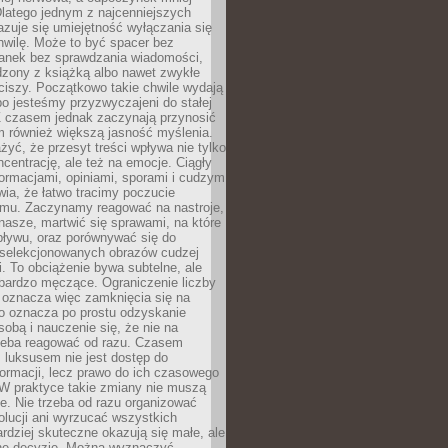
latego jednym z najcenniejszych
zuje się umiejętność wyłączania się
hwilę. Może to być spacer bez
ranek bez sprawdzania wiadomości,
dzony z książką albo nawet zwykłe
ciszy. Początkowo takie chwile wydają
bo jesteśmy przyzwyczajeni do stałej
 Z czasem jednak zaczynają przynosić
m również większą jasność myślenia.
yć, że przesyt treści wpływa nie tylko
centrację, ale też na emocje. Ciągły
formacjami, opiniami, sporami i cudzym
ia, że łatwo tracimy poczucie
tmu. Zaczynamy reagować na nastroje,
 nasze, martwić się sprawami, na które
ływu, oraz porównywać się do
yselekcjonowanych obrazów cudzej
. To obciążenie bywa subtelne, ale
 bardzo męczące. Ograniczenie liczby
 oznacza więc zamknięcia się na
to oznacza po prostu odzyskanie
sobą i nauczenie się, że nie na
zeba reagować od razu. Czasem
 luksusem nie jest dostęp do
formacji, lecz prawo do ich czasowego
 W praktyce takie zmiany nie muszą
e. Nie trzeba od razu organizować
olucji ani wyrzucać wszystkich
rdziej skuteczne okazują się małe, ale
e decyzje. Można wyznaczyć