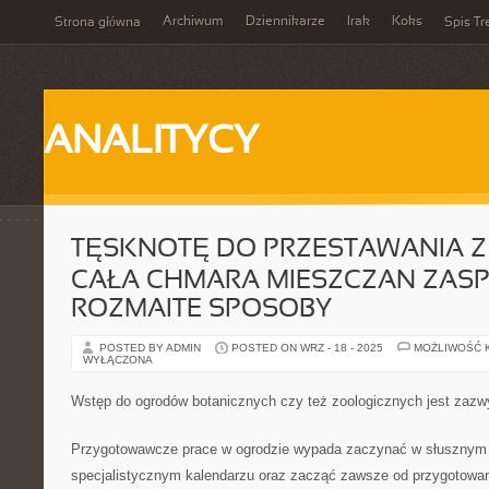
Archiwum
Dziennikarze
Irak
Koks
Strona główna
Spis Tr
ANALITYCY
TĘSKNOTĘ DO PRZESTAWANIA Z
CAŁA CHMARA MIESZCZAN ZAS
ROZMAITE SPOSOBY
POSTED BY ADMIN
POSTED ON WRZ - 18 - 2025
MOŻLIWOŚĆ 
WYŁĄCZONA
Wstęp do ogrodów botanicznych czy też zoologicznych jest zazw
Przygotowawcze prace w ogrodzie wypada zaczynać w słusznym 
specjalistycznym kalendarzu oraz zacząć zawsze od przygotowan