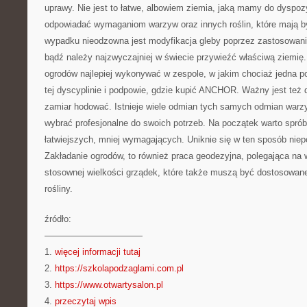
uprawy. Nie jest to łatwe, albowiem ziemia, jaką mamy do dyspoz
odpowiadać wymaganiom warzyw oraz innych roślin, które mają b
wypadku nieodzowna jest modyfikacja gleby poprzez zastosowan
bądź należy najzwyczajniej w świecie przywieźć właściwą ziemię.
ogrodów najlepiej wykonywać w zespole, w jakim chociaż jedna 
tej dyscyplinie i podpowie, gdzie kupić ANCHOR. Ważny jest też
zamiar hodować. Istnieje wiele odmian tych samych odmian warzyw
wybrać profesjonalne do swoich potrzeb. Na początek warto spr
łatwiejszych, mniej wymagających. Uniknie się w ten sposób nie
Zakładanie ogrodów, to również praca geodezyjna, polegająca na 
stosownej wielkości grządek, które także muszą być dostosowane
rośliny.
źródło:
———————————
1.
więcej informacji tutaj
2.
https://szkolapodzaglami.com.pl
3.
https://www.otwartysalon.pl
4.
przeczytaj wpis