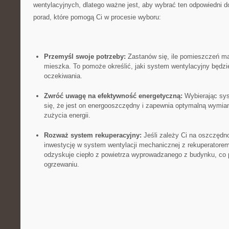
wentylacyjnych, dlatego⁤ ważne jest, aby ⁣wybrać ten odpowiedni do
porad, które pomogą Ci w procesie ‌wyboru:
Przemyśl ⁤swoje potrzeby:
Zastanów ⁣się, ile pomieszczeń ma ‌
mieszka.​ To pomoże określić, jaki system wentylacyjny będzie​ 
oczekiwania.
Zwróć uwagę ​na efektywność ⁤energetyczną:
‍Wybierając⁣ sy
się, że jest ⁣on energooszczędny i zapewnia optymalną ⁤wymian
zużycia energii.
Rozważ system rekuperacyjny:
Jeśli ‍zależy⁤ Ci na ⁢oszczędno
inwestycję w system ⁣wentylacji ⁣mechanicznej z rekuperatorem 
⁢odzyskuje ciepło⁤ z powietrza wyprowadzanego z budynku, co
ogrzewaniu.