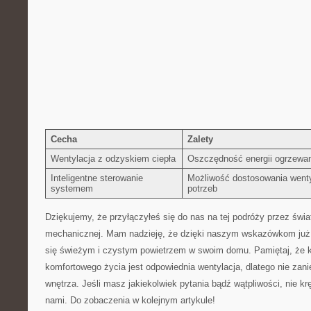
Cecha
Zalety
Wentylacja z odzyskiem ciepła
Oszczędność energii ‌ogrzewa
Inteligentne sterowanie⁣
Możliwość dostosowania wenty
systemem
potrzeb
Dziękujemy, że przyłączyłeś się do nas​ na⁤ tej podróży przez świat
⁢mechanicznej. Mam nadzieję, że ‍dzięki naszym wskazówkom już ⁤
się świeżym⁢ i czystym powietrzem w swoim domu. Pamiętaj, że 
komfortowego życia jest odpowiednia wentylacja, ‌dlatego nie ‍zan
wnętrza. Jeśli masz‍ jakiekolwiek pytania ‍bądź wątpliwości, nie kr
nami. ‍Do ⁤zobaczenia w kolejnym artykule!