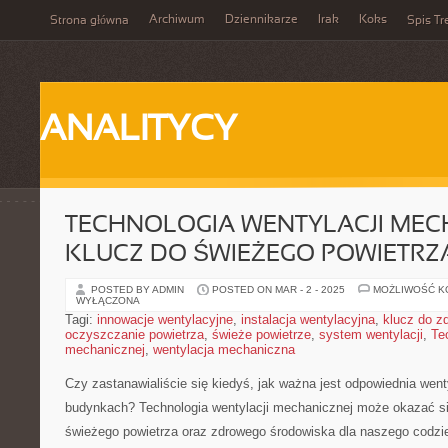
Archiwum
Dziennikarze
Irak
Koks
Strona główna
Spis Tr
ANALITYCY
TECHNOLOGIA WENTYLACJI MECH
KLUCZ DO ŚWIEŻEGO POWIETRZ
POSTED BY ADMIN
POSTED ON MAR - 2 - 2025
MOŻLIWOŚĆ 
WYŁĄCZONA
Tagi:
innowacje wentylacyjne
,
instalacja wentylacyjna
,
klucz do z
oczyszczanie powietrza
,
świeże powietrze
,
system wentylacji
,
Te
mechanicznej
,
wentylacja mechaniczna
Czy zastanawialiście się‌ kiedyś, jak ‌ważna jest odpowiednia wen
budynkach? Technologia‌ wentylacji mechanicznej może okazać s
⁢świeżego powietrza oraz ⁤zdrowego ⁤środowiska ⁤dla naszego codzie