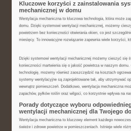
Kluczowe​ korzyści z ‍zainstalowania sys
mechanicznej w domu
Wentylacja mechaniczna to ⁣kluczowa technologia, która może zap
domu.⁤ Dzięki systemowi ⁤wentylacji⁢ mechanicznej, możemy⁣ cies
powietrzem ⁢bez konieczności​ otwierania okien, co jest szczególn
miesięcy. To innowacyjne ⁢rozwiązanie zapewnia wiele korzyści, kt
Dzięki systemowi wentylacji mechanicznej możemy ⁢cieszyć‌ się ⁤
konieczności martwienia się o jakość⁣ powietrza w naszym ‌domu. O
technologię,​ możemy ⁤również zaoszczędzić na kosztach ogrzew
systemy wentylacyjne są zaprojektowane tak, ​aby utrzymywać op
wewnątrz ⁣pomieszczeń. Dodatkowo, wentylacja mechaniczna może
zapachów, pyłków roślin oraz wilgoci, ​co korzystnie wpływa‍ na n
Porady dotyczące⁢ wyboru​ odpowiednie
wentylacji mechanicznej dla Twojego 
Wentylacja mechaniczna to kluczowy ‍element⁣ każdego nowoczes
świeże i zdrowe ⁤powietrze w pomieszczeniach.‌ Istnieje wiele⁣ ró