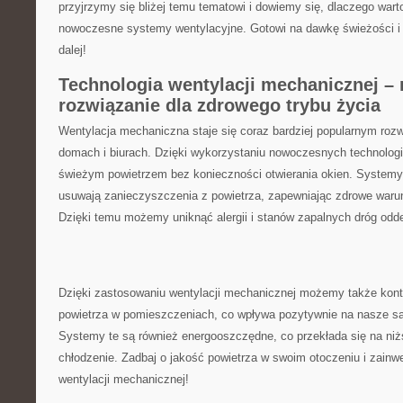
przyjrzymy się ‌bliżej temu tematowi i ​dowiemy się, dlaczego ⁢war
nowoczesne systemy​ wentylacyjne. Gotowi na​ dawkę świeżości i ​
dalej!
Technologia wentylacji ⁢mechanicznej 
rozwiązanie dla zdrowego trybu‍ życia
Wentylacja mechaniczna staje się coraz bardziej popularnym‌ roz
⁣domach‌ i biurach. Dzięki wykorzystaniu⁣ nowoczesnych technologi
świeżym powietrzem bez konieczności otwierania okien. Systemy‌
usuwają zanieczyszczenia z​ powietrza, ⁤zapewniając ⁣zdrowe waru
Dzięki ‍temu możemy uniknąć alergii i ⁢stanów zapalnych dróg od
Dzięki zastosowaniu wentylacji mechanicznej możemy także kontr
powietrza⁢ w pomieszczeniach, co wpływa pozytywnie na nasze ⁤s
Systemy te⁤ są również energooszczędne, co‌ przekłada ‌się ‌na ni
chłodzenie. Zadbaj o ‌jakość‌ powietrza w swoim ​otoczeniu i⁣ zai
wentylacji ⁣mechanicznej!