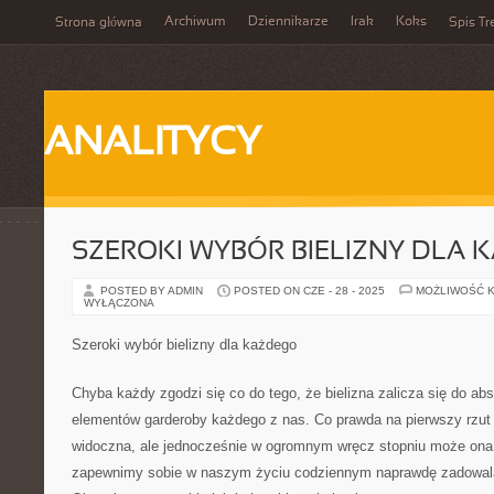
Archiwum
Dziennikarze
Irak
Koks
Strona główna
Spis Tr
ANALITYCY
SZEROKI WYBÓR BIELIZNY DLA 
POSTED BY ADMIN
POSTED ON CZE - 28 - 2025
MOŻLIWOŚĆ 
WYŁĄCZONA
Szeroki wybór bielizny dla każdego
Chyba każdy zgodzi się co do tego, że bielizna zalicza się do ab
elementów garderoby każdego z nas. Co prawda na pierwszy rzut o
widoczna, ale jednocześnie w ogromnym wręcz stopniu może ona
zapewnimy sobie w naszym życiu codziennym naprawdę zadowal