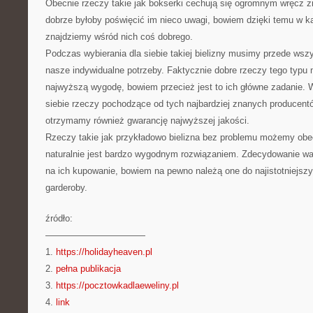
Obecnie rzeczy takie jak bokserki cechują się ogromnym wręcz z
dobrze byłoby poświęcić im nieco uwagi, bowiem dzięki temu w 
znajdziemy wśród nich coś dobrego.
Podczas wybierania dla siebie takiej bielizny musimy przede ws
nasze indywidualne potrzeby. Faktycznie dobre rzeczy tego typ
najwyższą wygodę, bowiem przecież jest to ich główne zadanie. W
siebie rzeczy pochodzące od tych najbardziej znanych producent
otrzymamy również gwarancję najwyższej jakości.
Rzeczy takie jak przykładowo bielizna bez problemu możemy obec
naturalnie jest bardzo wygodnym rozwiązaniem. Zdecydowanie wa
na ich kupowanie, bowiem na pewno należą one do najistotniejsz
garderoby.
źródło:
———————————
1.
https://holidayheaven.pl
2.
pełna publikacja
3.
https://pocztowkadlaeweliny.pl
4.
link