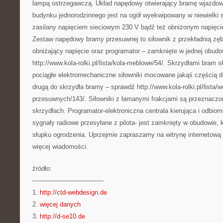
lampą ostrzegawczą. Układ napędowy otwierający bramę wjazdow
budynku jednorodzinnego jest na ogół wyekwipowany w niewielki s
zasilany napięciem sieciowym 230 V bądź też obniżonym napięc
Zestaw napędowy bramy przesuwnej to siłownik z przekładnią zęb
obniżający napięcie oraz programator – zamknięte w jednej obudo
http://www.kola-rolki.pl/lista/kola-meblowe/54/. Skrzydłami bram 
pociągłe elektromechaniczne siłowniki mocowane jakąś częścią d
drugą do skrzydła bramy – sprawdź http://www.kola-rolki.pl/lista/
przesuwnych/143/. Siłowniki z łamanymi frakcjami są przeznacz
skrzydłach. Programator-elektroniczna centrala kierująca i odbiorn
sygnały radiowe przesyłane z pilota- jest zamknięty w obudowie, k
słupku ogrodzenia. Uprzejmie zapraszamy na witrynę internetową ht
więcej wiadomości.
źródło:
———————————
1.
http://ctd-webdesign.de
2.
więcej danych
3.
http://d-se10.de