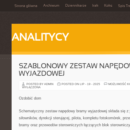
Archiwum
Dziennikarze
Irak
Koks
Strona główna
Spis Tr
ANALITYCY
SZABLONOWY ZESTAW NAPĘDO
WYJAZDOWEJ
POSTED BY ADMIN
POSTED ON LIP - 19 - 2025
MOŻLIWOŚĆ 
WYŁĄCZONA
Ozdobić dom
Schematyczny zestaw napędowy bramy wyjazdowej składa się z
siłowników, dyrekcji sterującej, pilota, kompletu fotokomórek, pr
bramy oraz przewodów sterowniczych łączących blok sterowniczy