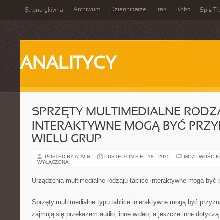
Archiwum
Dziennikarze
Irak
Koks
Strona główna
Spis Tr
ANALITYCY
SPRZĘTY MULTIMEDIALNE RODZA
INTERAKTYWNE MOGĄ BYĆ PRZY
WIELU GRUP
POSTED BY ADMIN
POSTED ON SIE - 18 - 2025
MOŻLIWOŚĆ 
WYŁĄCZONA
Urządzenia multimedialne rodzaju tablice interaktywne mogą być 
Sprzęty multimedialne typu tablice interaktywne mogą być przyzn
zajmują się przekazem audio, inne wideo, a jeszcze inne dotyczą