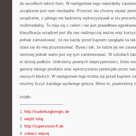
do wszelkich takich form. W następstwie tego należałoby zastanow
urządzenie jest nam niezbędne. Przecież nie chcemy wydać pienię
urządzenie, z jakiego nie będziemy wykorzystywali w stu procenta
multimedialny. To mija się z celem i nie jest prawidłowo egzekwo
klasyfikacja urządzeń jest dla nas nadzwyczaj ważna oraz korzyst
jednak zamaskować, że nie każdy przed kupnem spogląda na tak
stara się do niej przystosować. Bywa i tak, że ludzie jej nie zau
niemniej jednak warto jest się tym zainteresować. W szkołach tab
to dzisiaj podłoże. Unikniemy pewnych nieprzyjemności, które mo
genezę takiego produktu oraz wykorzystaniu potencjału przez nas
naszych bliskich. W następstwie tego trzeba się przed kupnem z
musimy liczyć każdego wydanego grosza. Mimo to, powinniśmy ra
źródło:
———————————
1.
http://suderburgbringts.de
2.
wejdź tutaj
3.
http://supervision-fr.de
4.
zobacz więcej