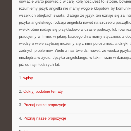
oświacie warto poświecić w całej kolejnościJest to istotne, bowi
rozumiemy język angielki nie mamy wogóle kłopotów, by komunik
wszelkich obrębach świata, dlatego że język ten uznaje się za in
języka angielskiego rodzaju angielski nawet na szczeblu począt
wielokrotnie nadaje się przykładowo w czasie podróży, lub równie
pracujemy w firmie, w jakiej, kazdego dnia mamy styczność z ob
wiedzy o wiele szybciej możemy się z nimi porozumieć, a dzięki
żadnych problemów. Wielu z nas twierdzi nawet, że wiedza języka
niezbędna w życiu. Języka angielskiego, w takim razie w dzisie
już od najmłodszych lat.
1.
wpisy
2.
Odkryj podobne tematy
3.
Poznaj nasze propozycje
4.
Poznaj nasze propozycje