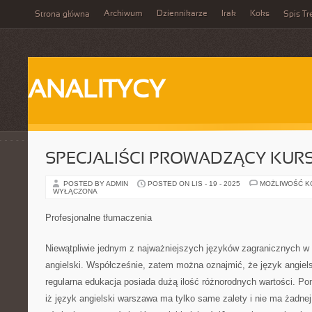
Archiwum
Dziennikarze
Irak
Koks
Strona główna
Spis Tr
ANALITYCY
SPECJALIŚCI PROWADZĄCY KUR
POSTED BY ADMIN
POSTED ON LIS - 19 - 2025
MOŻLIWOŚĆ 
WYŁĄCZONA
Profesjonalne tłumaczenia
Niewątpliwie jednym z najważniejszych języków zagranicznych w 
angielski. Współcześnie, zatem można oznajmić, że język angiel
regularna edukacja posiada dużą ilość różnorodnych wartości. Pon
iż język angielski warszawa ma tylko same zalety i nie ma żadnej