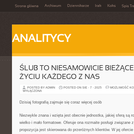
Archiwum
Dziennikarze
Irak
Koks
Strona główna
Spis Tr
ANALITYCY
ŚLUB TO NIESAMOWICIE BIEŻĄC
ŻYCIU KAŻDEGO Z NAS
POSTED BY ADMIN
POSTED ON SIE - 7 - 2025
MOŻLIWOŚĆ K
WYŁĄCZONA
Dzisiaj fotografią zajmuje się coraz więcej osób
Niezwykle znana i wzięta jest obecnie jednostka, jakiej sferą są 
wielko i mało formatowe. Oferuje ona rozmaite posługi związane z
propozycja jest skierowana do przeróżnych klientów. W jej oferci