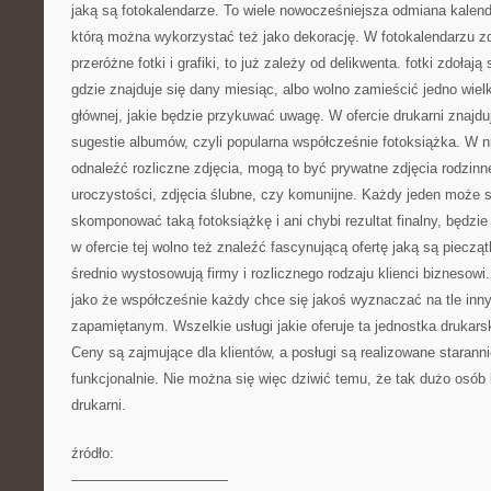
jaką są fotokalendarze. To wiele nowocześniejsza odmiana kalenda
którą można wykorzystać też jako dekorację. W fotokalendarzu z
przeróżne fotki i grafiki, to już zależy od delikwenta. fotki zdołają
gdzie znajduje się dany miesiąc, albo wolno zamieścić jedno wielk
głównej, jakie będzie przykuwać uwagę. W ofercie drukarni znajd
sugestie albumów, czyli popularna współcześnie fotoksiążka. W nie
odnaleźć rozliczne zdjęcia, mogą to być prywatne zdjęcia rodzinn
uroczystości, zdjęcia ślubne, czy komunijne. Każdy jeden może 
skomponować taką fotoksiążkę i ani chybi rezultat finalny, będzi
w ofercie tej wolno też znaleźć fascynującą ofertę jaką są pieczą
średnio wystosowują firmy i rozlicznego rodzaju klienci biznesow
jako że współcześnie każdy chce się jakoś wyznaczać na tle inny
zapamiętanym. Wszelkie usługi jakie oferuje ta jednostka drukarsk
Ceny są zajmujące dla klientów, a posługi są realizowane staranni
funkcjonalnie. Nie można się więc dziwić temu, że tak dużo osób k
drukarni.
źródło:
———————————