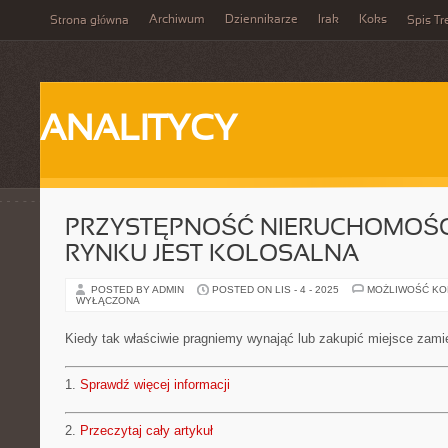
Archiwum
Dziennikarze
Irak
Koks
Strona główna
Spis Tr
ANALITYCY
PRZYSTĘPNOŚĆ NIERUCHOMOŚC
RYNKU JEST KOLOSALNA
POSTED BY ADMIN
POSTED ON LIS - 4 - 2025
MOŻLIWOŚĆ K
WYŁĄCZONA
Kiedy tak właściwie pragniemy wynająć lub zakupić miejsce zami
1.
Sprawdź więcej informacji
2.
Przeczytaj cały artykuł