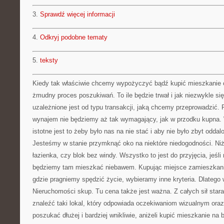
3.
Sprawdź więcej informacji
4.
Odkryj podobne tematy
5.
teksty
Kiedy tak właściwie chcemy wypożyczyć bądź kupić mieszkanie 
żmudny proces poszukiwań. To ile będzie trwał i jak niezwykle si
uzależnione jest od typu transakcji, jaką chcemy przeprowadzić.
wynajem nie będziemy aż tak wymagający, jak w przodku kupna. 
istotne jest to żeby było nas na nie stać i aby nie było zbyt odda
Jesteśmy w stanie przymknąć oko na niektóre niedogodności. Ni
łazienka, czy blok bez windy. Wszystko to jest do przyjęcia, je
będziemy tam mieszkać niebawem. Kupując miejsce zamieszkani
gdzie pragniemy spędzić życie, wybieramy inne kryteria. Dlateg
Nieruchomości skup. Tu cena także jest ważna. Z całych sił star
znaleźć taki lokal, który odpowiada oczekiwaniom wizualnym oraz
poszukać dłużej i bardziej wnikliwie, aniżeli kupić mieszkanie na