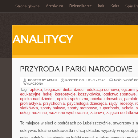
Archiwum
Dziennikarze
Irak
Koks
Strona główna
Spis Tr
ANALITYCY
PRZYRODA I PARKI NARODOWE
POSTED BY ADMIN
POSTED ON LUT - 5 - 2026
MOŻLIWOŚĆ K
WYŁĄCZONA
Tagi:
apteka
,
biegacze
,
dieta
,
dzieci
,
edukacja domowa
,
egzamin
edukacyjne
,
hokej
,
korepetycje
,
koszykówka
,
lotnictwo sportowe
,
opieka nad dziećmi
,
opieka społeczna
,
opieka zdrowotna
,
paralot
profilaktyka
,
przychodnia
,
psychologia dziecięca
,
rajdy
,
recepty
,
r
siatkówka
,
sporty halowe
,
sporty motorowe
,
superfoods
,
szkoła
,
s
usługi rodzinne
,
wczesne wychowanie
,
zabawa
,
zajęcia dodatkow
To miejsce w sieci o podróżach po Lubelszczyźnie, stworzony z m
odkrywać lokalne ciekawostki i chcą układać wyjazdy w sposób p
opisy szlaków, inspiracje na krótki wypad, a także pomysły na wa