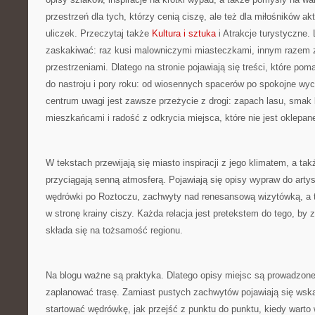
przestrzeń dla tych, którzy cenią ciszę, ale też dla miłośników ak
uliczek. Przeczytaj także
Kultura i sztuka
i Atrakcje turystyczne.
zaskakiwać: raz kusi malowniczymi miasteczkami, innym razem 
przestrzeniami. Dlatego na stronie pojawiają się treści, które p
do nastroju i pory roku: od wiosennych spacerów po spokojne w
centrum uwagi jest zawsze przeżycie z drogi: zapach lasu, smak
mieszkańcami i radość z odkrycia miejsca, które nie jest oklepan
W tekstach przewijają się miasto inspiracji z jego klimatem, a ta
przyciągają senną atmosferą. Pojawiają się opisy wypraw do artys
wędrówki po Roztoczu, zachwyty nad renesansową wizytówką, a t
w stronę krainy ciszy. Każda relacja jest pretekstem do tego, by 
składa się na tożsamość regionu.
Na blogu ważne są praktyka. Dlatego opisy miejsc są prowadzone 
zaplanować trasę. Zamiast pustych zachwytów pojawiają się wskaz
startować wędrówkę, jak przejść z punktu do punktu, kiedy warto 