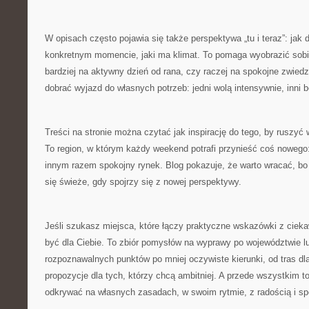
W opisach często pojawia się także perspektywa „tu i teraz”: jak
konkretnym momencie, jaki ma klimat. To pomaga wyobrazić sobie
bardziej na aktywny dzień od rana, czy raczej na spokojne zwiedza
dobrać wyjazd do własnych potrzeb: jedni wolą intensywnie, inni 
Treści na stronie można czytać jak inspirację do tego, by ruszyć
To region, w którym każdy weekend potrafi przynieść coś nowego: 
innym razem spokojny rynek. Blog pokazuje, że warto wracać, bo t
się świeże, gdy spojrzy się z nowej perspektywy.
Jeśli szukasz miejsca, które łączy praktyczne wskazówki z cieka
być dla Ciebie. To zbiór pomysłów na wyprawy po województwie lu
rozpoznawalnych punktów po mniej oczywiste kierunki, od tras dl
propozycje dla tych, którzy chcą ambitniej. A przede wszystkim 
odkrywać na własnych zasadach, w swoim rytmie, z radością i s