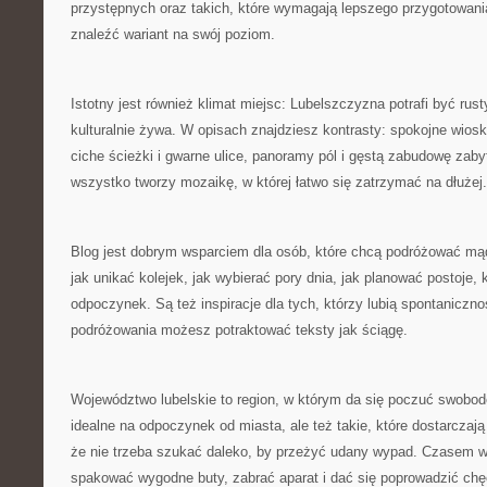
przystępnych oraz takich, które wymagają lepszego przygotowan
znaleźć wariant na swój poziom.
Istotny jest również klimat miejsc: Lubelszczyzna potrafi być rust
kulturalnie żywa. W opisach znajdziesz kontrasty: spokojne wioski
ciche ścieżki i gwarne ulice, panoramy pól i gęstą zabudowę zab
wszystko tworzy mozaikę, w której łatwo się zatrzymać na dłużej.
Blog jest dobrym wsparciem dla osób, które chcą podróżować mądr
jak unikać kolejek, jak wybierać pory dnia, jak planować postoje,
odpoczynek. Są też inspiracje dla tych, którzy lubią spontaniczn
podróżowania możesz potraktować teksty jak ściągę.
Województwo lubelskie to region, w którym da się poczuć swobod
idealne na odpoczynek od miasta, ale też takie, które dostarczaj
że nie trzeba szukać daleko, by przeżyć udany wypad. Czasem w
spakować wygodne buty, zabrać aparat i dać się poprowadzić chę