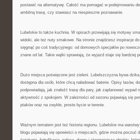
postawić na alternatywę. Całość ma pomagać w podejmowaniu dec
ambitną trasę, czy stawiasz na niespieszne poznawanie.
Lubelskie to także kuchnia. W opisach przewijają się motywy sma
widoki, ale też nuty smakowe. Na stronie znajdziesz inspiracje d
sięgnąć po coś tradycyjnego: od domowych specjałów po nowoczes
znane od lat. Takie wątki sprawiają, że wyjazd staje się bardziej p
Dużo miejsca poświęcone jest zieleni. Lubelszczyzna bywa dzika,
dostępna dla osób, które chcą naładować baterie. Opisy lasów, dol
podpowiadają, jak znaleźć trasę dla pary, jak zaplanować wypad na
aktywność z spokojem. W zależności od sezonu pojawiają się p
ptaków oraz na zwykłe, proste bycie w terenie.
Ważnym tematem jest też historia regionu. Lubelskie ma warstwy
blogu pojawiają się opowieści o miejscach, gdzie można poczuć d
świątynie, fortyfikacje, pałace, dwory i skromniejsze obiekty, któ