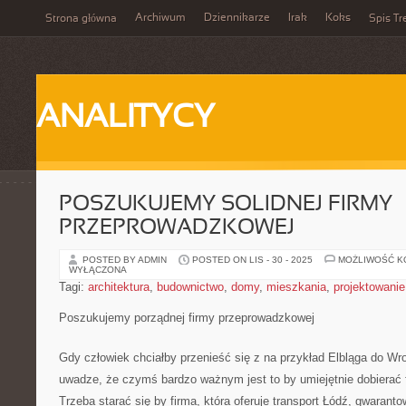
Archiwum
Dziennikarze
Irak
Koks
Strona główna
Spis Tr
ANALITYCY
POSZUKUJEMY SOLIDNEJ FIRMY
PRZEPROWADZKOWEJ
POSTED BY ADMIN
POSTED ON LIS - 30 - 2025
MOŻLIWOŚĆ 
WYŁĄCZONA
Tagi:
architektura
,
budownictwo
,
domy
,
mieszkania
,
projektowanie
Poszukujemy porządnej firmy przeprowadzkowej
Gdy człowiek chciałby przenieść się z na przykład Elbląga do Wr
uwadze, że czymś bardzo ważnym jest to by umiejętnie dobierać
Trzeba starać się by firma, która oferuje transport Łódź, gwaran