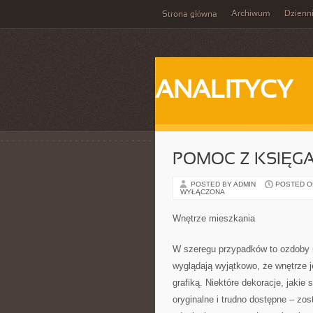
Archiwum
Dzienn
Strona główna
ANALITYCY
POMOC Z KSIĘGA
POSTED BY ADMIN
POSTED ON 
WYŁĄCZONA
Wnętrze mieszkania
W szeregu przypadków to ozdoby 
wyglądają wyjątkowo, że wnętrze j
grafiką. Niektóre dekoracje, jakie
oryginalne i trudno dostępne – zo