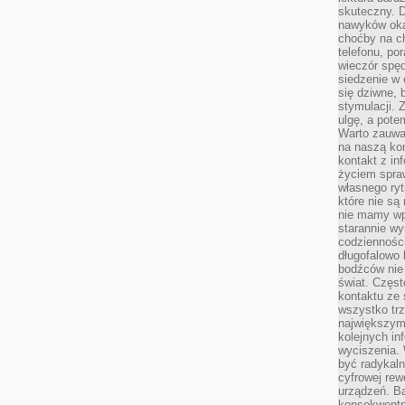
skuteczny. D
nawyków oka
choćby na c
telefonu, po
wieczór spę
siedzenie w 
się dziwne, 
stymulacji.
ulgę, a pote
Warto zauważ
na naszą kon
kontakt z in
życiem spraw
własnego ry
które nie są
nie mamy wp
starannie w
codzienności
długofalowo
bodźców nie
świat. Częs
kontaktu ze 
wszystko tr
największym
kolejnych in
wyciszenia.
być radykaln
cyfrowej rew
urządzeń. Ba
konsekwentn