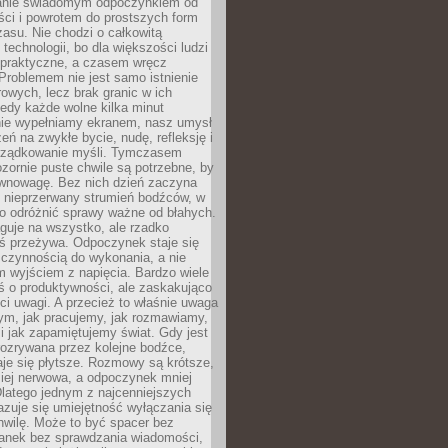
anie świadomym odpoczynkiem od
ści i powrotem do prostszych form
asu. Nie chodzi o całkowitą
 technologii, bo dla większości ludzi
iepraktyczne, a czasem wręcz
Problemem nie jest samo istnienie
rowych, lecz brak granic w ich
edy każde wolne kilka minut
ie wypełniamy ekranem, nasz umysł
zeń na zwykłe bycie, nudę, refleksję i
rządkowanie myśli. Tymczasem
ozornie puste chwile są potrzebne, by
wnowagę. Bez nich dzień zaczyna
 nieprzerwany strumień bodźców, w
no odróżnić sprawy ważne od błahych.
guje na wszystko, ale rzadko
ś przeżywa. Odpoczynek staje się
 czynnością do wykonania, a nie
 wyjściem z napięcia. Bardzo wiele
ś o produktywności, ale zaskakująco
ci uwagi. A przecież to właśnie uwaga
ym, jak pracujemy, jak rozmawiamy,
i jak zapamiętujemy świat. Gdy jest
rozrywana przez kolejne bodźce,
je się płytsze. Rozmowy są krótsze,
ziej nerwowa, a odpoczynek mniej
latego jednym z najcenniejszych
zuje się umiejętność wyłączania się
hwilę. Może to być spacer bez
ranek bez sprawdzania wiadomości,