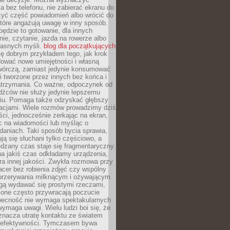
 bez telefonu, nie zabierać ekranu do
zyć część powiadomień albo wrócić do
które angażują uwagę w inny sposób.
będzie to gotowanie, dla innych
ie, czytanie, jazda na rowerze albo
łasnych myśli.
blog dla początkujących
ę dobrym przykładem tego, jak krok
dować nowe umiejętności i własną
twórczą, zamiast jedynie konsumować
i tworzone przez innych bez końca i
zatrzymania. Co ważne, odpoczynek od
dźców nie służy jedynie lepszemu
u. Pomaga także odzyskać głębszy
lacjami. Wiele rozmów prowadzimy dziś
ci, jednocześnie zerkając na ekran,
c na wiadomości lub myśląc o
daniach. Taki sposób bycia sprawia,
ują się słuchani tylko częściowo, a
dzany czas staje się fragmentaryczny.
na jakiś czas odkładamy urządzenia,
era innej jakości. Zwykła rozmowa przy
acer bez robienia zdjęć czy wspólny
 przerywania milknącym i ożywającym
ą wydawać się prostymi rzeczami,
 one często przywracają poczucie
Obecność nie wymaga spektakularnych
wymaga uwagi. Wielu ludzi boi się, że
znacza utratę kontaktu ze światem
 efektywności. Tymczasem bywa