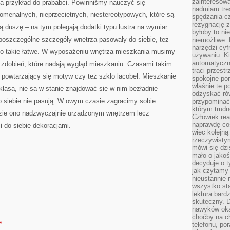
zainteresow
na przykład do prababci. Powinniśmy nauczyć się
nadmiaru tre
menalnych, nieprzeciętnych, niestereotypowych, które są
spędzania cz
rezygnację z
ą duszę – na tym polegają dodatki typu lustra na wymiar.
byłoby to n
 poszczególne szczegóły wnętrza pasowały do siebie, też
niemożliwe. 
narzędzi cyf
 to takie łatwe. W wyposażeniu wnętrza mieszkania musimy
używaniu. Ki
automatyczn
 zdobień, które nadają wygląd mieszkaniu. Czasami takim
traci przestr
powtarzający się motyw czy też szkło lacobel. Mieszkanie
spokojne po
właśnie te p
asą, nie są w stanie znajdować się w nim bezładnie
odzyskać ró
do siebie nie pasują. W owym czasie zagracimy sobie
przypominać
którym trud
dzie ono nadzwyczajnie urządzonym wnętrzem lecz
Człowiek rea
naprawdę co
i do siebie dekoracjami.
więc kolejną
rzeczywistym
mówi się dzi
mało o jakoś
decyduje o t
jak czytamy 
nieustannie 
wszystko sta
lektura bard
skuteczny. D
nawyków oka
choćby na c
e
telefonu, po