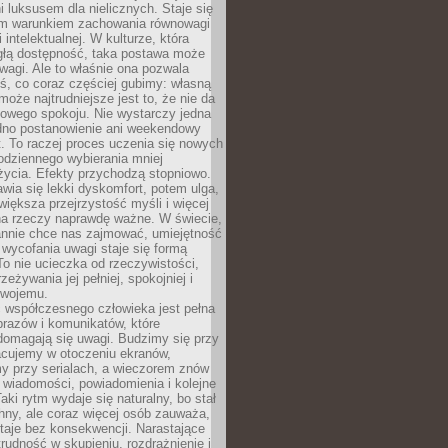
 luksusem dla nielicznych. Staje się
m warunkiem zachowania równowagi
 intelektualnej. W kulturze, która
ągłą dostępność, taka postawa może
agi. Ale to właśnie ona pozwala
ś, co coraz częściej gubimy: własną
oże najtrudniejsze jest to, że nie da
towego spokoju. Nie wystarczy jedna
edno postanowienie ani weekendowy
. To raczej proces uczenia się nowych
odziennego wybierania mniej
życia. Efekty przychodzą stopniowo.
awia się lekki dyskomfort, potem ulga,
iększa przejrzystość myśli i więcej
na rzeczy naprawdę ważne. W świecie,
annie chce nas zajmować, umiejętność
wycofania uwagi staje się formą
 To nie ucieczka od rzeczywistości,
zeżywania jej pełniej, spokojniej i
swojemu.
 współczesnego człowieka jest pełna
razów i komunikatów, które
domagają się uwagi. Budzimy się przy
racujemy w otoczeniu ekranów,
 przy serialach, a wieczorem znów
wiadomości, powiadomienia i kolejne
aki rytm wydaje się naturalny, bo stał
hny, ale coraz więcej osób zauważa,
taje bez konsekwencji. Narastające
rudność w skupieniu, rozdrażnienie i