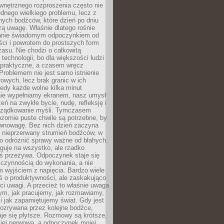
wnętrznego rozproszenia często nie
ednego wielkiego problemu, lecz z
nych bodźców, które dzień po dniu
ą uwagę. Właśnie dlatego rośnie
anie świadomym odpoczynkiem od
ści i powrotem do prostszych form
asu. Nie chodzi o całkowitą
 technologii, bo dla większości ludzi
iepraktyczne, a czasem wręcz
Problemem nie jest samo istnienie
rowych, lecz brak granic w ich
edy każde wolne kilka minut
ie wypełniamy ekranem, nasz umysł
zeń na zwykłe bycie, nudę, refleksję i
rządkowanie myśli. Tymczasem
ozornie puste chwile są potrzebne, by
wnowagę. Bez nich dzień zaczyna
 nieprzerwany strumień bodźców, w
no odróżnić sprawy ważne od błahych.
guje na wszystko, ale rzadko
ś przeżywa. Odpoczynek staje się
 czynnością do wykonania, a nie
 wyjściem z napięcia. Bardzo wiele
ś o produktywności, ale zaskakująco
ci uwagi. A przecież to właśnie uwaga
ym, jak pracujemy, jak rozmawiamy,
i jak zapamiętujemy świat. Gdy jest
rozrywana przez kolejne bodźce,
je się płytsze. Rozmowy są krótsze,
ziej nerwowa, a odpoczynek mniej