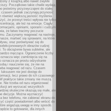
dzony z książką albo nawet zwykłe
ciszy. Początkowo takie chwile wydają
bo jesteśmy przyzwyczajeni do stałej
 Z czasem jednak zaczynają przynosić
m również większą jasność myślenia.
yć, że przesyt treści wpływa nie tylko
centrację, ale też na emocje. Ciągły
formacjami, opiniami, sporami i cudzym
ia, że łatwo tracimy poczucie
tmu. Zaczynamy reagować na nastroje,
 nasze, martwić się sprawami, na które
ływu, oraz porównywać się do
yselekcjonowanych obrazów cudzej
. To obciążenie bywa subtelne, ale
 bardzo męczące. Ograniczenie liczby
 oznacza więc zamknięcia się na
to oznacza po prostu odzyskanie
sobą i nauczenie się, że nie na
zeba reagować od razu. Czasem
 luksusem nie jest dostęp do
formacji, lecz prawo do ich czasowego
 W praktyce takie zmiany nie muszą
e. Nie trzeba od razu organizować
olucji ani wyrzucać wszystkich
rdziej skuteczne okazują się małe, ale
e decyzje. Można wyznaczyć
 bez telefonu, nie zabierać ekranu do
zyć część powiadomień albo wrócić do
które angażują uwagę w inny sposób.
będzie to gotowanie, dla innych