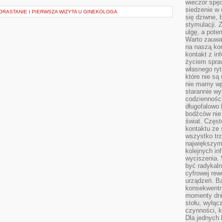
wieczór spę
siedzenie w 
ORASTANIE I PIERWSZA WIZYTA U GINEKOLOGA
się dziwne, 
stymulacji.
ulgę, a pote
Warto zauważ
na naszą kon
kontakt z in
życiem spraw
własnego ry
które nie są
nie mamy wp
starannie w
codzienności
długofalowo
bodźców nie
świat. Częs
kontaktu ze 
wszystko tr
największym
kolejnych in
wyciszenia.
być radykaln
cyfrowej rew
urządzeń. Ba
konsekwentn
momenty dnia
stołu, wyłąc
czynności, 
Dla jednych 