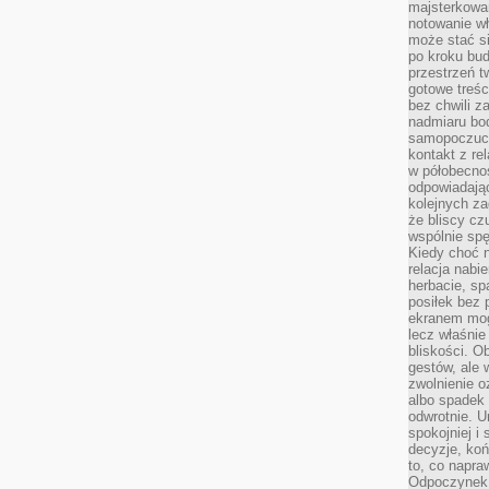
majsterkowan
notowanie w
może stać si
po kroku bu
przestrzeń 
gotowe treśc
bez chwili 
nadmiaru bo
samopoczuci
kontakt z re
w półobecnoś
odpowiadają
kolejnych za
że bliscy cz
wspólnie spę
Kiedy choć 
relacja nabi
herbacie, sp
posiłek bez
ekranem mog
lecz właśnie
bliskości. 
gestów, ale 
zwolnienie o
albo spadek
odwrotnie. U
spokojniej i
decyzje, koń
to, co napra
Odpoczynek o