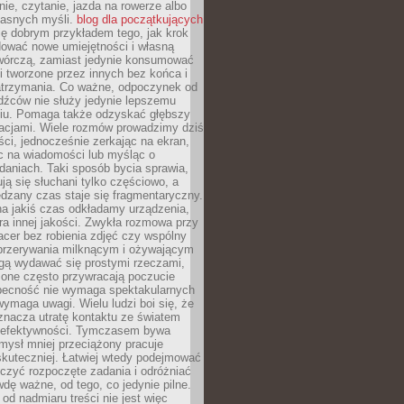
ie, czytanie, jazda na rowerze albo
łasnych myśli.
blog dla początkujących
ę dobrym przykładem tego, jak krok
dować nowe umiejętności i własną
twórczą, zamiast jedynie konsumować
i tworzone przez innych bez końca i
zatrzymania. Co ważne, odpoczynek od
dźców nie służy jedynie lepszemu
u. Pomaga także odzyskać głębszy
lacjami. Wiele rozmów prowadzimy dziś
ci, jednocześnie zerkając na ekran,
c na wiadomości lub myśląc o
daniach. Taki sposób bycia sprawia,
ują się słuchani tylko częściowo, a
dzany czas staje się fragmentaryczny.
na jakiś czas odkładamy urządzenia,
era innej jakości. Zwykła rozmowa przy
acer bez robienia zdjęć czy wspólny
 przerywania milknącym i ożywającym
ą wydawać się prostymi rzeczami,
 one często przywracają poczucie
Obecność nie wymaga spektakularnych
wymaga uwagi. Wielu ludzi boi się, że
znacza utratę kontaktu ze światem
 efektywności. Tymczasem bywa
mysł mniej przeciążony pracuje
 skuteczniej. Łatwiej wtedy podejmować
czyć rozpoczęte zadania i odróżniać
wdę ważne, od tego, co jedynie pilne.
d nadmiaru treści nie jest więc