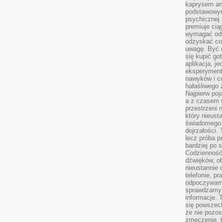
kaprysem ani
podstawowy
psychicznej i
premiuje ci
wymagać odw
odzyskać co
uwagę. Być m
się kupić go
aplikacja, j
eksperyment
nawyków i c
hałaśliwego 
Najpierw poj
a z czasem w
przestrzeni 
który nieust
świadomego 
dojrzałości.
lecz próba pr
bardziej po 
Codzienność
dźwięków, ob
nieustannie 
telefonie, p
odpoczywamy
sprawdzamy 
informacje. T
się powszec
że nie pozos
zmęczenie, t