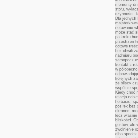
momenty dnia
stołu, wyłąc
czynności, 
Dla jednych 
majsterkowan
notowanie w
może stać si
po kroku bu
przestrzeń 
gotowe treśc
bez chwili 
nadmiaru bo
samopoczuci
kontakt z re
w półobecnoś
odpowiadają
kolejnych za
że bliscy cz
wspólnie spę
Kiedy choć 
relacja nabi
herbacie, sp
posiłek bez
ekranem mog
lecz właśnie
bliskości. 
gestów, ale 
zwolnienie o
albo spadek