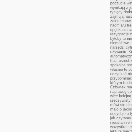
poczucie we
wynikają z j
tysięcy drob
zajmują nasz
zainteresow
nadmiaru tre
spędzania cz
rezygnację z
byłoby to n
niemożliwe. 
narzędzi cyf
używaniu. Ki
automatyczn
traci przestr
spokojne po
właśnie te p
odzyskać ró
przypominać
którym trud
Człowiek rea
naprawdę co
więc kolejną
rzeczywistym
mówi się dzi
mało o jakoś
decyduje o t
jak czytamy 
nieustannie 
wszystko sta
lektura bard