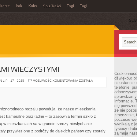
ikarze
Irak
Koks
Tagi
Tagi
Spis Treści
SUB
MI WIECZYSTYMI
Codzienność
dźwięków, ob
POMOC
LIP - 17 - 2025
MOŻLIWOŚĆ KOMENTOWANIA
ZOSTAŁA
nieustannie 
Z
telefonie, p
KSIĘGAMI
WIECZYSTYMI
odpoczywamy
sprawdzamy 
informacje. T
się powszec
różnorodnego rodzaju powodują, że nasze mieszkania
że nie pozos
zmęczenie, t
est kameralne oraz ładne – to zaepwnia termin szkło z
poczucie we
 są w mieszkaniach są w gruncie rzeczy niesłychanie
wynikają z j
tysięcy drob
stały przywiezione z podróży do dalekich państw czy zostały
zajmują nasz