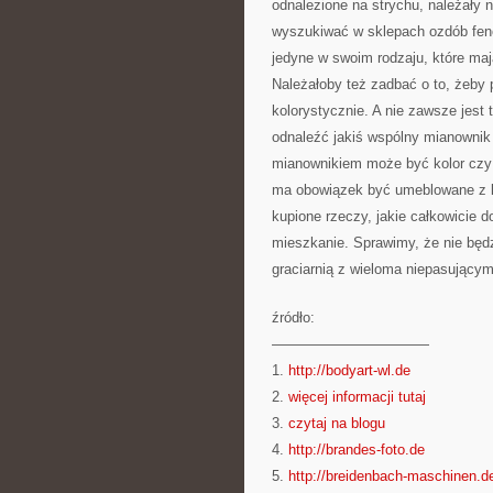
odnalezione na strychu, należały 
wyszukiwać w sklepach ozdób feno
jedyne w swoim rodzaju, które maj
Należałoby też zadbać o to, żeby
kolorystycznie. A nie zawsze jest
odnaleźć jakiś wspólny mianownik
mianownikiem może być kolor czy 
ma obowiązek być umeblowane z kl
kupione rzeczy, jakie całkowicie 
mieszkanie. Sprawimy, że nie bę
graciarnią z wieloma niepasującym
źródło:
———————————
1.
http://bodyart-wl.de
2.
więcej informacji tutaj
3.
czytaj na blogu
4.
http://brandes-foto.de
5.
http://breidenbach-maschinen.d