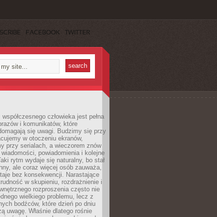
SCRIBE
FACEBOOK
TWITTER
 współczesnego człowieka jest pełna
razów i komunikatów, które
domagają się uwagi. Budzimy się przy
racujemy w otoczeniu ekranów,
 przy serialach, a wieczorem znów
wiadomości, powiadomienia i kolejne
aki rytm wydaje się naturalny, bo stał
hny, ale coraz więcej osób zauważa,
taje bez konsekwencji. Narastające
rudność w skupieniu, rozdrażnienie i
wnętrznego rozproszenia często nie
ednego wielkiego problemu, lecz z
nych bodźców, które dzień po dniu
ą uwagę. Właśnie dlatego rośnie