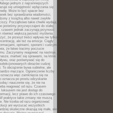
latego jednym z najcenniejszych
zuje się umiejętność wyłączania się
hwilę. Może to być spacer bez
ranek bez sprawdzania wiadomości,
dzony z książką albo nawet zwykłe
ciszy. Początkowo takie chwile wydają
bo jesteśmy przyzwyczajeni do stałej
 Z czasem jednak zaczynają przynosić
m również większą jasność myślenia.
yć, że przesyt treści wpływa nie tylko
centrację, ale też na emocje. Ciągły
formacjami, opiniami, sporami i cudzym
ia, że łatwo tracimy poczucie
tmu. Zaczynamy reagować na nastroje,
 nasze, martwić się sprawami, na które
ływu, oraz porównywać się do
yselekcjonowanych obrazów cudzej
. To obciążenie bywa subtelne, ale
 bardzo męczące. Ograniczenie liczby
 oznacza więc zamknięcia się na
to oznacza po prostu odzyskanie
sobą i nauczenie się, że nie na
zeba reagować od razu. Czasem
 luksusem nie jest dostęp do
formacji, lecz prawo do ich czasowego
 W praktyce takie zmiany nie muszą
e. Nie trzeba od razu organizować
olucji ani wyrzucać wszystkich
rdziej skuteczne okazują się małe, ale
e decyzje. Można wyznaczyć