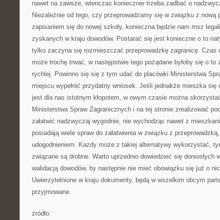
nawet na zawsze, wtenczas koniecznie trzeba zadbać o nadzwycz
Niezależnie od tego, czy przeprowadzamy się w związku z nową p
zapisaniem się do nowej szkoły, konieczna będzie nam msz legal
zyskanych w kraju dowodów. Postarać się jest konieczne o to n
tylko zaczyna się rozmieszczać przeprowadzkę zagranicę. Czas c
może trochę trwać, w następstwie tego pożądane byłoby się o to
rychlej. Powinno się się z tym udać do placówki Ministerstwa Sp
miejscu wypełnić przydatny wniosek. Jeśli jednakże mieszka się d
jest dla nas istotnym kłopotem, w owym czasie można skorzystać
Ministerstwa Spraw Zagranicznych i na tej stronie zrealizować p
załatwić nadzwyczaj wygodnie, nie wychodząc nawet z mieszkania
posiadają wiele spraw do załatwienia w związku z przeprowadzką,
udogodnieniem. Każdy może z takiej alternatywy wykorzystać, tym
związane są drobne. Warto uprzednio dowiedzieć się doniosłych 
walidacją dowodów, by następnie nie mieć obowiązku się już o n
Uwierzytelnione w kraju dokumenty, będą w wszelkim obcym pańs
przyjmowane.
źródło: