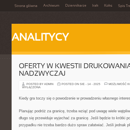
Archiwum
Dziennikarze
Irak
Koks
Strona główna
Spis Tr
ANALITYCY
OFERTY W KWESTII DRUKOWANIA
NADZWYCZAJ
POSTED BY ADMIN
POSTED ON SIE - 14 - 2025
MOŻLIWOŚĆ 
WYŁĄCZONA
Kiedy gra toczy się o powodzenie w prowadzeniu własnego interes
Planując podróż za granicę, trzeba wziąć pod uwagę wiele wątpliwo
długo się przewiduje wyjechać za granicę. Jeśli będzie to krótki 
przypadku nie trzeba bardzo dużo spraw załatwiać. Jeśli jednak pl